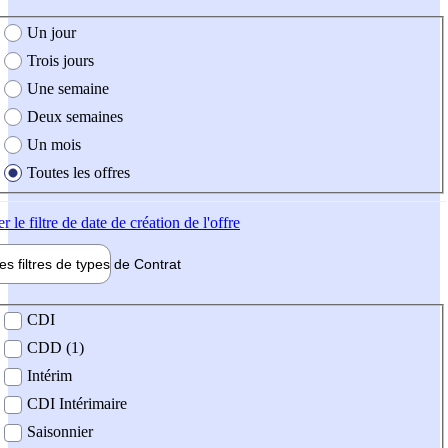
e création de l'offre
Un jour
Trois jours
Une semaine
Deux semaines
Un mois
Toutes les offres
er
le filtre de date de création de l'offre
les filtres de types de
Contrat
de contrat
CDI
CDD (1)
Intérim
CDI Intérimaire
Saisonnier