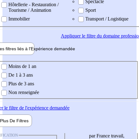
Spectacle
Hôtellerie - Restauration /
Tourisme / Animation
Sport
Immobilier
Transport / Logistique
Appliquer
le filtre du domaine professi
es filtres liés à l'
Expérience
demandée
ience demandée
Moins de 1 an
De 1 à 3 ans
Plus de 3 ans
Non renseignée
er
le filtre de l'expérience demandée
Plus De
Filtres
IFICATION
par France travail,