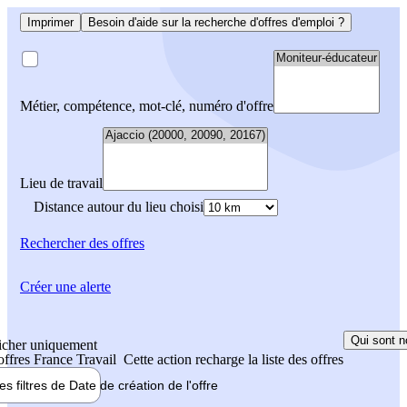
Imprimer
Besoin d'aide sur la recherche d'offres d'emploi ?
Métier, compétence, mot-clé, numéro d'offre
Lieu de travail
Distance autour du lieu choisi
Rechercher
des offres
Créer une alerte
Qui sont n
icher uniquement
 offres France Travail
Cette action recharge la liste des offres
les filtres de
Date de création
de l'offre