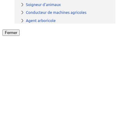
Fermer
Fermer
le détail de l'offre
/
Offre
sur
Offre précéden