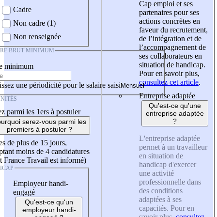
Cap emploi et ses
Cadre
partenaires pour ses
actions concrètes en
Non cadre (1)
faveur du recrutement,
Non renseignée
de l’intégration et de
l’accompagnement de
IRE BRUT MINIMUM
ses collaborateurs en
situation de handicap.
re minimum
Pour en savoir plus,
consultez cet article
.
ssez une périodicité pour le salaire saisi
Entreprise adaptée
NITÉS
Qu'est-ce qu'une
z parmi les 1ers à postuler
entreprise adaptée
?
urquoi serez-vous parmi les
premiers à postuler ?
L'entreprise adaptée
es de plus de 15 jours,
permet à un travailleur
tant moins de 4 candidatures
en situation de
t France Travail est informé)
handicap d'exercer
ICAP
une activité
professionnelle dans
Employeur handi-
des conditions
engagé
adaptées à ses
Qu'est-ce qu'un
capacités. Pour en
employeur handi-
savoir plus,
consultez