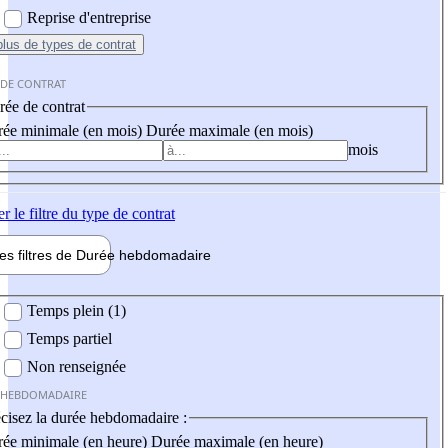
Reprise d'entreprise
plus
de types de contrat
 DE CONTRAT
ée de contrat
ée minimale (en mois)
Durée maximale (en mois)
mois
er
le filtre du type de contrat
les filtres de
Durée hebdo
madaire
 hebdomadaire
Temps plein (1)
Temps partiel
Non renseignée
 HEBDOMADAIRE
cisez la durée hebdomadaire :
ée minimale (en heure)
Durée maximale (en heure)