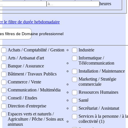
heures
er
le filtre de durée hebdomadaire
les filtres de
Domaine pro
fessionnel
ne professionel
Achats / Comptabilité / Gestion
Industrie
Arts / Artisanat d'art
Informatique /
Télécommunication
Banque / Assurance
Installation / Maintenance
Bâtiment / Travaux Publics
Marketing / Stratégie
Commerce / Vente
commerciale
Communication / Multimédia
Ressources Humaines
Conseil / Etudes
Santé
Direction d'entreprise
Secrétariat / Assistanat
Espaces verts et naturels /
Services à la personne / à l
Agriculture / Pêche / Soins aux
collectivité (1)
animaux