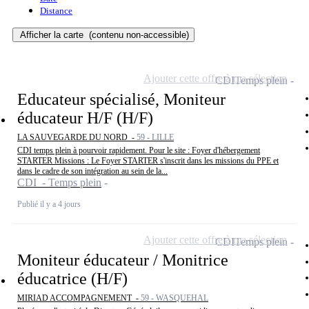
Distance
Afficher la carte
(contenu non-accessible)
Ajouter cette offre à ma sélection
CDI
Temps plein
Educateur spécialisé, Moniteur
éducateur H/F (H/F)
LA SAUVEGARDE DU NORD -
59 - LILLE
CDI temps plein à pourvoir rapidement. Pour le site : Foyer d'hébergement
STARTER Missions : Le Foyer STARTER s'inscrit dans les missions du PPE et
dans le cadre de son intégration au sein de la...
CDI - Temps plein
Publié il y a 4 jours
Ajouter cette offre à ma sélection
CDI
Temps plein
Moniteur éducateur / Monitrice
éducatrice (H/F)
MIRIAD ACCOMPAGNEMENT -
59 - WASQUEHAL