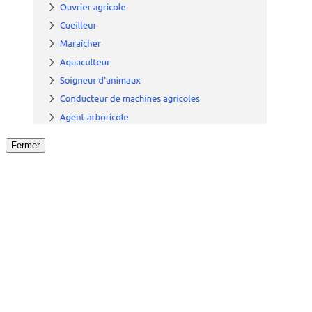
Fermer
Fermer
le détail de l'offre
/
Offre
sur
Offre précéden