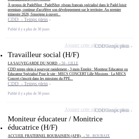
À propos de PadelShot : PadelShot, réseau français spécialisé dans le Padel loisir
premium, continue d'accélérer son développement sur le territoire. Au premier
trimestre 2026, l'enseigne à ouvert...
CDD - Temps plein
Publié il y a plus de 30 jours
Ajouter cette offre à ma sélection
CDD
Temps plein
Travailleur social (H/F)
LA SAUVEGARDE DU NORD -
59 - LILLE
CDD temps plein à pourvoir rapidement - 3 mois Emploi : Moniteur Educateur ou
Educateur Spécialisé Pour le site : MECS CONCERT Lille Missions : La MECS
Concert s'inscrit dans les missions du PPE...
CDD - Temps plein
Publié il y a plus de 30 jours
Ajouter cette offre à ma sélection
CDD
Temps plein
Moniteur éducateur / Monitrice
éducatrice (H/F)
ACCUEIL FRATERNEL ROUBAISIEN (AFR), -
59 - ROUBAIX