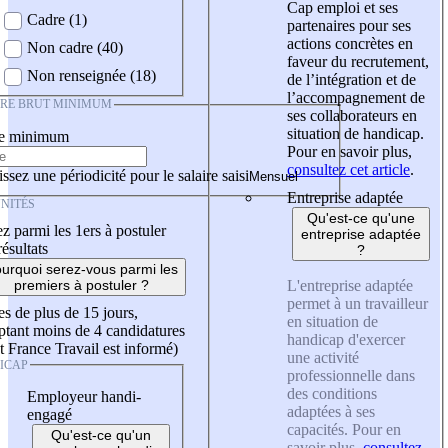
Cap emploi et ses
Cadre (1)
partenaires pour ses
actions concrètes en
Non cadre (40)
faveur du recrutement,
Non renseignée (18)
de l’intégration et de
l’accompagnement de
IRE BRUT MINIMUM
ses collaborateurs en
situation de handicap.
re minimum
Pour en savoir plus,
consultez cet article
.
ssez une périodicité pour le salaire saisi
Entreprise adaptée
NITÉS
Qu'est-ce qu'une
z parmi les 1ers à postuler
entreprise adaptée
résultats
?
urquoi serez-vous parmi les
L'entreprise adaptée
premiers à postuler ?
permet à un travailleur
es de plus de 15 jours,
en situation de
tant moins de 4 candidatures
handicap d'exercer
t France Travail est informé)
une activité
ICAP
professionnelle dans
des conditions
Employeur handi-
adaptées à ses
engagé
capacités. Pour en
Qu'est-ce qu'un
savoir plus,
consultez