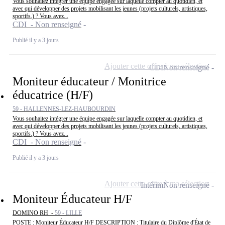
Vous souhaitez intégrer une équipe engagée sur laquelle compter au quotidien, et
avec qui développer des projets mobilisant les jeunes (projets culturels, artistiques,
sportifs.) ? Vous avez...
CDI - Non renseigné
Publié il y a 3 jours
Ajouter cette offre à ma sélection
CDI
Non renseigné
Moniteur éducateur / Monitrice
éducatrice (H/F)
59 - HALLENNES-LEZ-HAUBOURDIN
Vous souhaitez intégrer une équipe engagée sur laquelle compter au quotidien, et
avec qui développer des projets mobilisant les jeunes (projets culturels, artistiques,
sportifs.) ? Vous avez...
CDI - Non renseigné
Publié il y a 3 jours
Ajouter cette offre à ma sélection
Intérim
Non renseigné
Moniteur Éducateur H/F
DOMINO RH -
59 - LILLE
POSTE : Moniteur Éducateur H/F DESCRIPTION : Titulaire du Diplôme d'État de