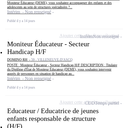
Moniteur Éducateur (DEME), vous souhaitez accompagner des enfants et des
adolescents au sein de structures spécialisées ?...
Intérim - Non renseigné
Publié il y a 14 jours
Ajouter cette offre à ma sélection
Intérim
Non renseigné
Moniteur Éducateur - Secteur
Handicap H/F
DOMINO RH -
59 - VILLENEUVE-D'ASCQ
POSTE : Moniteur Éducateur - Secteur Handicap H/F DESCRIPTION : Titulaire
du Diplôme d'État de Moniteur Éducateur (DEME), vous souhaitez intervenir
auprès de personnes en situation de handicap au...
Intérim - Non renseigné
Publié il y a 14 jours
Ajouter cette offre à ma sélection
CDD
Temps partiel
Educateur / Educatrice de jeunes
enfants responsable de structure
(H/F)