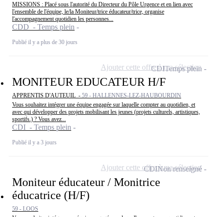
MISSIONS : Placé sous l'autorité du Directeur du Pôle Urgence et en lien avec
l'ensemble de l'équipe, le/la Moniteur/trice éducateur/trice, organise
l'accompagnement quotidien les personnes...
CDD - Temps plein
Publié il y a plus de 30 jours
Ajouter cette offre à ma sélection
CDI
Temps plein
MONITEUR EDUCATEUR H/F
APPRENTIS D'AUTEUIL -
59 - HALLENNES-LEZ-HAUBOURDIN
Vous souhaitez intégrer une équipe engagée sur laquelle compter au quotidien, et
avec qui développer des projets mobilisant les jeunes (projets culturels, artistiques,
sportifs.) ? Vous avez...
CDI - Temps plein
Publié il y a 3 jours
Ajouter cette offre à ma sélection
CDI
Non renseigné
Moniteur éducateur / Monitrice
éducatrice (H/F)
59 - LOOS