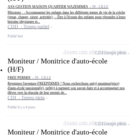
ASS GESTION MAISON QUARTIER WAZEMMES -
59 - LILLE
Missions : - Accompagner les enfants dans les différents temps de vie de la crèche
(repas, change, sieste, activités) ; - Être à l'écoute des enfants pour répondre à leurs
besoins physiques et...
CDD - Temps partiel
Publié hier
Ajouter cette offre à ma sélection
CDI
Temps plein
Moniteur / Monitrice d'auto-école
(H/F)
FREE PERMIS -
59 - LILLE
Rejoignez l'aventure FREEPERMIS ! Nous recherchons un(e) moniteur(trice)
d'auto-école passionné(e), prêt(e) à partager son savoir-faire et à accompagner nos
élèves vers la réussite de leur permis de...
CDI - Temps plein
Publié il y a 4 jours
Ajouter cette offre à ma sélection
CDI
Temps plein
Moniteur / Monitrice d'auto-école