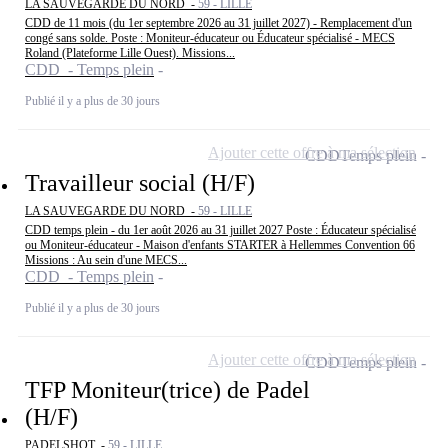
LA SAUVEGARDE DU NORD -
59 - LILLE
CDD de 11 mois (du 1er septembre 2026 au 31 juillet 2027) - Remplacement d'un
congé sans solde. Poste : Moniteur-éducateur ou Éducateur spécialisé - MECS
Roland (Plateforme Lille Ouest). Missions...
CDD - Temps plein
Publié il y a plus de 30 jours
Ajouter cette offre à ma sélection
CDD
Temps plein
Travailleur social (H/F)
LA SAUVEGARDE DU NORD -
59 - LILLE
CDD temps plein - du 1er août 2026 au 31 juillet 2027 Poste : Éducateur spécialisé
ou Moniteur-éducateur - Maison d'enfants STARTER à Hellemmes Convention 66
Missions : Au sein d'une MECS...
CDD - Temps plein
Publié il y a plus de 30 jours
Ajouter cette offre à ma sélection
CDD
Temps plein
TFP Moniteur(trice) de Padel
(H/F)
PADELSHOT -
59 - LILLE