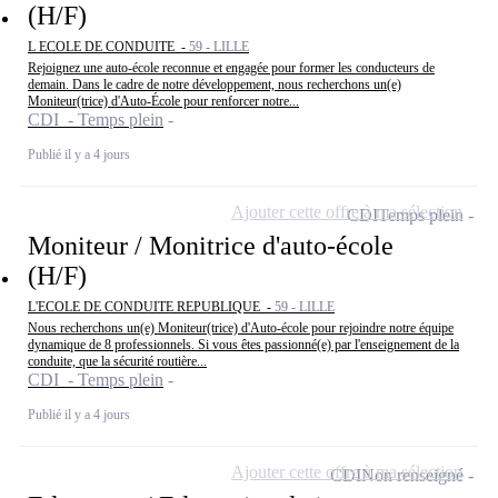
(H/F)
L ECOLE DE CONDUITE -
59 - LILLE
Rejoignez une auto-école reconnue et engagée pour former les conducteurs de
demain. Dans le cadre de notre développement, nous recherchons un(e)
Moniteur(trice) d'Auto-École pour renforcer notre...
CDI - Temps plein
Publié il y a 4 jours
Ajouter cette offre à ma sélection
CDI
Temps plein
Moniteur / Monitrice d'auto-école
(H/F)
L'ECOLE DE CONDUITE REPUBLIQUE -
59 - LILLE
Nous recherchons un(e) Moniteur(trice) d'Auto-école pour rejoindre notre équipe
dynamique de 8 professionnels. Si vous êtes passionné(e) par l'enseignement de la
conduite, que la sécurité routière...
CDI - Temps plein
Publié il y a 4 jours
Ajouter cette offre à ma sélection
CDI
Non renseigné