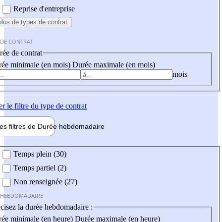
Reprise d'entreprise
plus
de types de contrat
 DE CONTRAT
ée de contrat
ée minimale (en mois)
Durée maximale (en mois)
mois
er
le filtre du type de contrat
les filtres de
Durée hebdo
madaire
 hebdomadaire
Temps plein (30)
Temps partiel (2)
Non renseignée (27)
 HEBDOMADAIRE
cisez la durée hebdomadaire :
ée minimale (en heure)
Durée maximale (en heure)