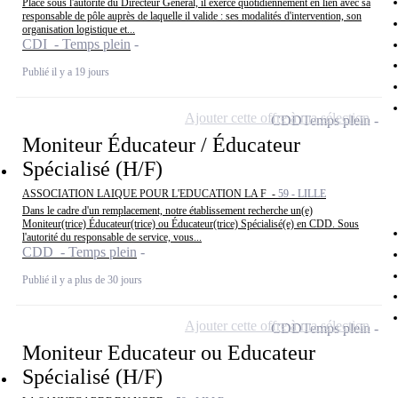
Placé sous l'autorité du Directeur Général, il exerce quotidiennement en lien avec sa
responsable de pôle auprès de laquelle il valide : ses modalités d'intervention, son
organisation logistique et...
CDI - Temps plein
Publié il y a 19 jours
Ajouter cette offre à ma sélection
CDD
Temps plein
Moniteur Éducateur / Éducateur
Spécialisé (H/F)
ASSOCIATION LAIQUE POUR L'EDUCATION LA F -
59 - LILLE
Dans le cadre d'un remplacement, notre établissement recherche un(e)
Moniteur(trice) Éducateur(trice) ou Éducateur(trice) Spécialisé(e) en CDD. Sous
l'autorité du responsable de service, vous...
CDD - Temps plein
Publié il y a plus de 30 jours
Ajouter cette offre à ma sélection
CDD
Temps plein
Moniteur Educateur ou Educateur
Spécialisé (H/F)