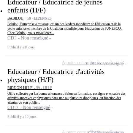
Educateur / Educatrice de jeunes
enfants (H/F)
BABILOU -
59 - LEZENNES
Babilou, Entreprise à mission, est un des leaders mondiaux de l'éducation et de la
petite enfance et membre de la Coalition mondiale pour l'éducation de l'UNESCO.
Chez Babilou, vous travaillerez...
CDI - Non renseigné
Publié il y a 8 jours
Ajouter cette offre à ma sélection
CDD
Non renseigné
Educateur / Educatrice d'activités
physiques (H/F)
RIDE ON LILLE -
59 - LILLE
Offre collectée par La bonne alternance : Selon sa formation, enseigne et encadre des
activités sportives et physiques dans une ou plusieurs disciplines, en fonction des
attentes de son public...
CDD - Non renseigné
Publié il y a 10 jours
Ajouter cette offre à ma sélection
CDI
Non renseigné