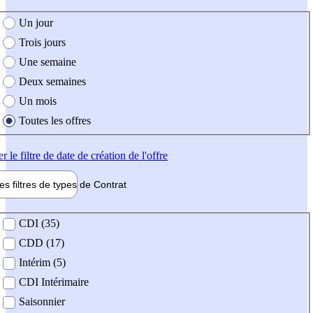
e création de l'offre
Un jour
Trois jours
Une semaine
Deux semaines
Un mois
Toutes les offres
er
le filtre de date de création de l'offre
les filtres de types de
Contrat
de contrat
CDI (35)
CDD (17)
Intérim (5)
CDI Intérimaire
Saisonnier