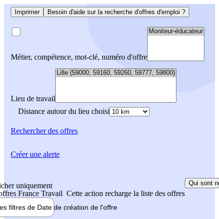
Imprimer
Besoin d'aide sur la recherche d'offres d'emploi ?
Métier, compétence, mot-clé, numéro d'offre
Lieu de travail
Distance autour du lieu choisi
Rechercher
des offres
Créer une alerte
Qui sont n
icher uniquement
 offres France Travail
Cette action recharge la liste des offres
les filtres de
Date de création
de l'offre