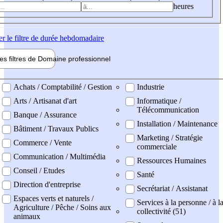
heures
er
le filtre de durée hebdomadaire
les filtres de
Domaine pro
fessionnel
ne professionel
Achats / Comptabilité / Gestion
Industrie
Arts / Artisanat d'art
Informatique /
Télécommunication
Banque / Assurance
Installation / Maintenance
Bâtiment / Travaux Publics
Marketing / Stratégie
Commerce / Vente
commerciale
Communication / Multimédia
Ressources Humaines
Conseil / Etudes
Santé
Direction d'entreprise
Secrétariat / Assistanat
Espaces verts et naturels /
Services à la personne / à l
Agriculture / Pêche / Soins aux
collectivité (51)
animaux