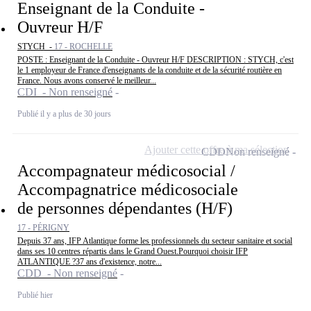
Enseignant de la Conduite -
Ouvreur H/F
STYCH -
17 - ROCHELLE
POSTE : Enseignant de la Conduite - Ouvreur H/F DESCRIPTION : STYCH, c'est
le 1 employeur de France d'enseignants de la conduite et de la sécurité routière en
France. Nous avons conservé le meilleur...
CDI - Non renseigné
Publié il y a plus de 30 jours
Ajouter cette offre à ma sélection
CDD
Non renseigné
Accompagnateur médicosocial /
Accompagnatrice médicosociale
de personnes dépendantes (H/F)
17 - PÉRIGNY
Depuis 37 ans, IFP Atlantique forme les professionnels du secteur sanitaire et social
dans ses 10 centres répartis dans le Grand Ouest.Pourquoi choisir IFP
ATLANTIQUE ?37 ans d'existence, notre...
CDD - Non renseigné
Publié hier