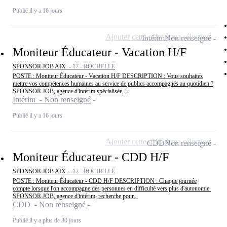
Publié il y a 16 jours
Ajouter cette offre à ma sélection
Intérim
Non renseigné
Moniteur Éducateur - Vacation H/F
SPONSOR JOB AIX -
17 - ROCHELLE
POSTE : Moniteur Éducateur - Vacation H/F DESCRIPTION : Vous souhaitez
mettre vos compétences humaines au service de publics accompagnés au quotidien ?
SPONSOR JOB, agence d'intérim spécialisée,...
Intérim - Non renseigné
Publié il y a 16 jours
Ajouter cette offre à ma sélection
CDD
Non renseigné
Moniteur Éducateur - CDD H/F
SPONSOR JOB AIX -
17 - ROCHELLE
POSTE : Moniteur Éducateur - CDD H/F DESCRIPTION : Chaque journée
compte lorsque l'on accompagne des personnes en difficulté vers plus d'autonomie.
SPONSOR JOB, agence d'intérim, recherche pour...
CDD - Non renseigné
Publié il y a plus de 30 jours