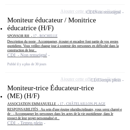
Ajouter cette offre à ma sélection
CDI
Non renseigné
Moniteur éducateur / Monitrice
éducatrice (H/F)
SPONSOR RH -
17 - ROCHELLE
Description du poste : Accompagner, écouter et encadrer font partie de vos gestes
quotidiens. Vous veillez chaque jour à soutenir des personnes en difficulté dans la
construction de leur...
CDI - Non renseigné
Publié il y a plus de 30 jours
Ajouter cette offre à ma sélection
CDI
Temps plein
Moniteur-trice Éducateur-trice
(ME) (H/F)
ASSOCIATION EMMANUELLE -
17 - CHÂTELAILLON-PLAGE
RESPONSABILITÉS : Au sein d'une équipe pluridisciplinaire, vous serez chargé-e
de : - Accompagner les personnes dans les actes de la vie quotidienne, dans le
respect de leur projet personnalisé et...
CDI - Temps plein