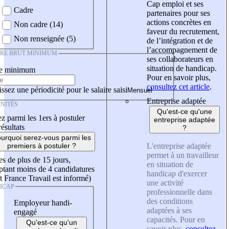
Cap emploi et ses
Cadre
partenaires pour ses
actions concrètes en
Non cadre (14)
faveur du recrutement,
Non renseignée (5)
de l’intégration et de
l’accompagnement de
IRE BRUT MINIMUM
ses collaborateurs en
situation de handicap.
re minimum
Pour en savoir plus,
consultez cet article
.
ssez une périodicité pour le salaire saisi
Entreprise adaptée
NITÉS
Qu'est-ce qu'une
z parmi les 1ers à postuler
entreprise adaptée
résultats
?
urquoi serez-vous parmi les
L'entreprise adaptée
premiers à postuler ?
permet à un travailleur
es de plus de 15 jours,
en situation de
tant moins de 4 candidatures
handicap d'exercer
t France Travail est informé)
une activité
ICAP
professionnelle dans
des conditions
Employeur handi-
adaptées à ses
engagé
capacités. Pour en
Qu'est-ce qu'un
savoir plus,
consultez