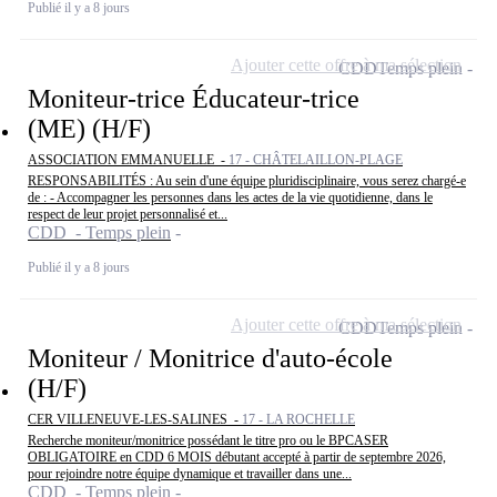
Publié il y a 8 jours
Ajouter cette offre à ma sélection
CDD
Temps plein
Moniteur-trice Éducateur-trice
(ME) (H/F)
ASSOCIATION EMMANUELLE -
17 - CHÂTELAILLON-PLAGE
RESPONSABILITÉS : Au sein d'une équipe pluridisciplinaire, vous serez chargé-e
de : - Accompagner les personnes dans les actes de la vie quotidienne, dans le
respect de leur projet personnalisé et...
CDD - Temps plein
Publié il y a 8 jours
Ajouter cette offre à ma sélection
CDD
Temps plein
Moniteur / Monitrice d'auto-école
(H/F)
CER VILLENEUVE-LES-SALINES -
17 - LA ROCHELLE
Recherche moniteur/monitrice possédant le titre pro ou le BPCASER
OBLIGATOIRE en CDD 6 MOIS débutant accepté à partir de septembre 2026,
pour rejoindre notre équipe dynamique et travailler dans une...
CDD - Temps plein