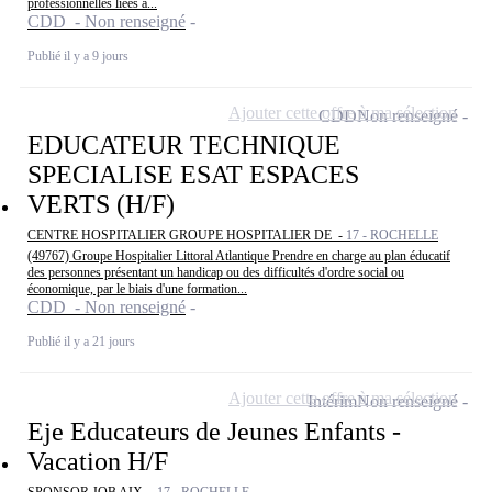
professionnelles liées à...
CDD - Non renseigné
Publié il y a 9 jours
Ajouter cette offre à ma sélection
CDD
Non renseigné
EDUCATEUR TECHNIQUE
SPECIALISE ESAT ESPACES
VERTS (H/F)
CENTRE HOSPITALIER GROUPE HOSPITALIER DE -
17 - ROCHELLE
(49767) Groupe Hospitalier Littoral Atlantique Prendre en charge au plan éducatif
des personnes présentant un handicap ou des difficultés d'ordre social ou
économique, par le biais d'une formation...
CDD - Non renseigné
Publié il y a 21 jours
Ajouter cette offre à ma sélection
Intérim
Non renseigné
Eje Educateurs de Jeunes Enfants -
Vacation H/F