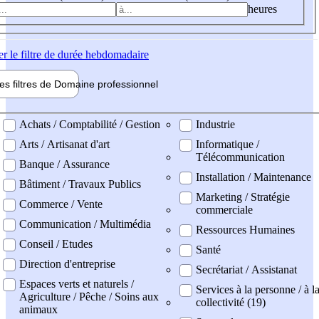
heures
er
le filtre de durée hebdomadaire
les filtres de
Domaine pro
fessionnel
ne professionel
Achats / Comptabilité / Gestion
Industrie
Arts / Artisanat d'art
Informatique /
Télécommunication
Banque / Assurance
Installation / Maintenance
Bâtiment / Travaux Publics
Marketing / Stratégie
Commerce / Vente
commerciale
Communication / Multimédia
Ressources Humaines
Conseil / Etudes
Santé
Direction d'entreprise
Secrétariat / Assistanat
Espaces verts et naturels /
Services à la personne / à l
Agriculture / Pêche / Soins aux
collectivité (19)
animaux