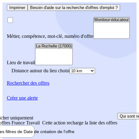
Imprimer
Besoin d'aide sur la recherche d'offres d'emploi ?
Métier, compétence, mot-clé, numéro d'offre
Lieu de travail
Distance autour du lieu choisi
Rechercher
des offres
Créer une alerte
Qui sont n
icher uniquement
 offres France Travail
Cette action recharge la liste des offres
les filtres de
Date de création
de l'offre