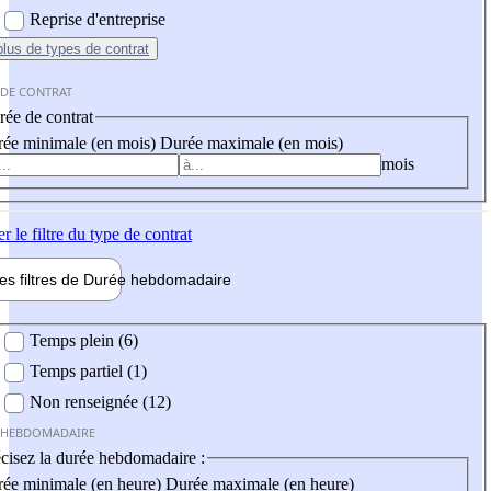
Reprise d'entreprise
plus
de types de contrat
 DE CONTRAT
ée de contrat
ée minimale (en mois)
Durée maximale (en mois)
mois
er
le filtre du type de contrat
les filtres de
Durée hebdo
madaire
 hebdomadaire
Temps plein (6)
Temps partiel (1)
Non renseignée (12)
 HEBDOMADAIRE
cisez la durée hebdomadaire :
ée minimale (en heure)
Durée maximale (en heure)