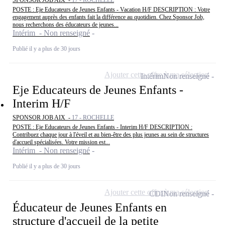
SPONSOR JOB AIX -
17 - ROCHELLE
POSTE : Eje Educateurs de Jeunes Enfants - Vacation H/F DESCRIPTION : Votre
engagement auprès des enfants fait la différence au quotidien. Chez Sponsor Job,
nous recherchons des éducateurs de jeunes...
Intérim - Non renseigné
Publié il y a plus de 30 jours
Ajouter cette offre à ma sélection
Intérim
Non renseigné
Eje Educateurs de Jeunes Enfants -
Interim H/F
SPONSOR JOB AIX -
17 - ROCHELLE
POSTE : Eje Educateurs de Jeunes Enfants - Interim H/F DESCRIPTION :
Contribuez chaque jour à l'éveil et au bien-être des plus jeunes au sein de structures
d'accueil spécialisées. Votre mission est...
Intérim - Non renseigné
Publié il y a plus de 30 jours
Ajouter cette offre à ma sélection
CDI
Non renseigné
Éducateur de Jeunes Enfants en
structure d'accueil de la petite