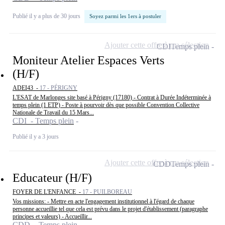
Publié il y a plus de 30 jours
Soyez parmi les 1ers à postuler
Ajouter cette offre à ma sélection
CDI
Temps plein
Moniteur Atelier Espaces Verts
(H/F)
ADEI43 -
17 - PÉRIGNY
L'ESAT de Marlonges site basé à Périgny (17180) - Contrat à Durée Indéterminée à
temps plein (1 ETP) - Poste à pourvoir dès que possible Convention Collective
Nationale de Travail du 15 Mars...
CDI - Temps plein
Publié il y a 3 jours
Ajouter cette offre à ma sélection
CDD
Temps plein
Educateur (H/F)
FOYER DE L'ENFANCE -
17 - PUILBOREAU
Vos missions: - Mettre en acte l'engagement institutionnel à l'égard de chaque
personne accueillie tel que cela est prévu dans le projet d'établissement (paragraphe
principes et valeurs) - Accueillir...
CDD - Temps plein