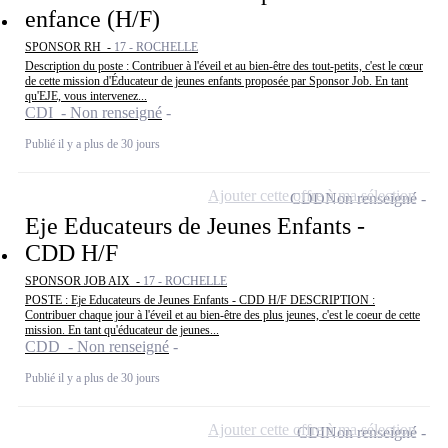
enfance (H/F)
SPONSOR RH -
17 - ROCHELLE
Description du poste : Contribuer à l'éveil et au bien-être des tout-petits, c'est le cœur
de cette mission d'Éducateur de jeunes enfants proposée par Sponsor Job. En tant
qu'EJE, vous intervenez...
CDI - Non renseigné
Publié il y a plus de 30 jours
Ajouter cette offre à ma sélection
CDD
Non renseigné
Eje Educateurs de Jeunes Enfants -
CDD H/F
SPONSOR JOB AIX -
17 - ROCHELLE
POSTE : Eje Educateurs de Jeunes Enfants - CDD H/F DESCRIPTION :
Contribuer chaque jour à l'éveil et au bien-être des plus jeunes, c'est le coeur de cette
mission. En tant qu'éducateur de jeunes...
CDD - Non renseigné
Publié il y a plus de 30 jours
Ajouter cette offre à ma sélection
CDI
Non renseigné