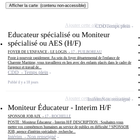
Afficher la carte
(contenu non-accessible)
Ajouter cette offre à ma sélection
CDD
Temps plein
Educateur spécialisé ou Moniteur
spécialisé ou AES (H/F)
FOYER DE L'ENFANCE - LE LOGIS -
17 - PUILBOREAU
Poste à pourvoir rapidement. Au sein du foyer départemental de l'enfance de
Charente Maritime, vous travaillerez en lien avec des enfants placés dans le cadre de
l'urgence et travail de...
CDD - Temps plein
Publié il y a 18 jours
Ajouter cette offre à ma sélection
Intérim
Non renseigné
Moniteur Éducateur - Interim H/F
SPONSOR JOB AIX -
17 - ROCHELLE
POSTE : Moniteur Éducateur - Interim H/F DESCRIPTION : Souhaitez-vous
mettre vos compétences humaines au service de publics en difficulté ? SPONSOR
JOB, agence d'intérim spécialisée, recherche...
Intérim - Non renseigné