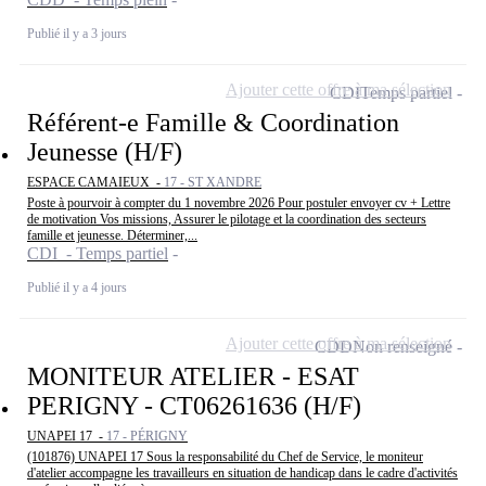
Publié il y a 3 jours
Ajouter cette offre à ma sélection
CDI
Temps partiel
Référent-e Famille & Coordination
Jeunesse (H/F)
ESPACE CAMAIEUX -
17 - ST XANDRE
Poste à pourvoir à compter du 1 novembre 2026 Pour postuler envoyer cv + Lettre
de motivation Vos missions, Assurer le pilotage et la coordination des secteurs
famille et jeunesse. Déterminer,...
CDI - Temps partiel
Publié il y a 4 jours
Ajouter cette offre à ma sélection
CDD
Non renseigné
MONITEUR ATELIER - ESAT
PERIGNY - CT06261636 (H/F)
UNAPEI 17 -
17 - PÉRIGNY
(101876) UNAPEI 17 Sous la responsabilité du Chef de Service, le moniteur
d'atelier accompagne les travailleurs en situation de handicap dans le cadre d'activités