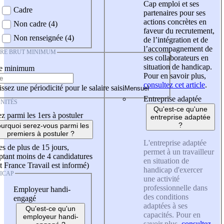
Cap emploi et ses
Cadre
partenaires pour ses
actions concrètes en
Non cadre (4)
faveur du recrutement,
Non renseignée (4)
de l’intégration et de
l’accompagnement de
IRE BRUT MINIMUM
ses collaborateurs en
situation de handicap.
re minimum
Pour en savoir plus,
consultez cet article
.
ssez une périodicité pour le salaire saisi
Entreprise adaptée
NITÉS
Qu'est-ce qu'une
z parmi les 1ers à postuler
entreprise adaptée
?
urquoi serez-vous parmi les
premiers à postuler ?
L'entreprise adaptée
es de plus de 15 jours,
permet à un travailleur
tant moins de 4 candidatures
en situation de
t France Travail est informé)
handicap d'exercer
ICAP
une activité
professionnelle dans
Employeur handi-
des conditions
engagé
adaptées à ses
Qu'est-ce qu'un
capacités. Pour en
employeur handi-
savoir plus,
consultez