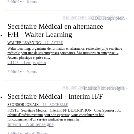
Publié il y a 16 jours
Ajouter cette offre à ma sélection
CDD
Temps plein
Secrétaire Médical en alternance
F/H - Walter Learning
WALTER LEARNING -
17 - AYTRÉ
Walter Learning, organisme de formation en alternance, recherche (un)e secrétaire
médicale pour une de ses entreprises partenaires. Vos missions en entreprise : -
Accueil physique et prise en...
CDD - Temps plein
Publié il y a 19 jours
Ajouter cette offre à ma sélection
Intérim
Non renseigné
Secrétaire Médical - Interim H/F
SPONSOR JOB AIX -
17 - ROCHELLE
POSTE : Secrétaire Médical - Interim H/F DESCRIPTION : Chez Sponsor Job,
cabinet d'intérim reconnu pour son expertise, vous contribuez au bon
fonctionnement d'un service médical en assurant la...
Intérim - Non renseigné
Publié il y a plus de 30 jours