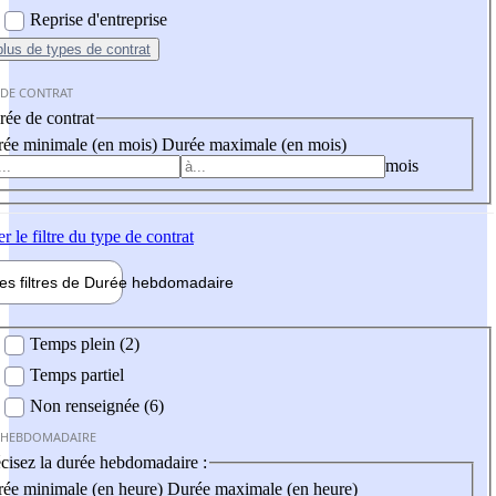
Reprise d'entreprise
plus
de types de contrat
 DE CONTRAT
ée de contrat
ée minimale (en mois)
Durée maximale (en mois)
mois
er
le filtre du type de contrat
les filtres de
Durée hebdo
madaire
 hebdomadaire
Temps plein (2)
Temps partiel
Non renseignée (6)
 HEBDOMADAIRE
cisez la durée hebdomadaire :
ée minimale (en heure)
Durée maximale (en heure)