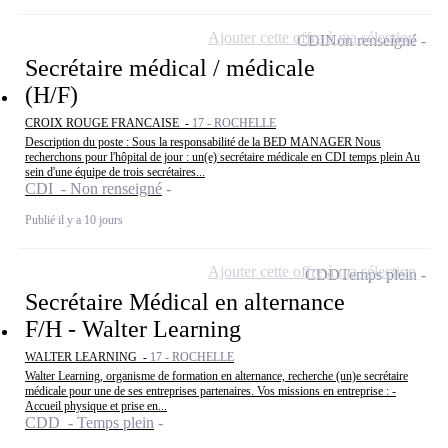
Ajouter cette offre à ma sélection
CDI
Non renseigné
Secrétaire médical / médicale
(H/F)
CROIX ROUGE FRANCAISE -
17 - ROCHELLE
Description du poste : Sous la responsabilité de la BED MANAGER Nous
recherchons pour l'hôpital de jour : un(e) secrétaire médicale en CDI temps plein Au
sein d'une équipe de trois secrétaires...
CDI - Non renseigné
Publié il y a 10 jours
Ajouter cette offre à ma sélection
CDD
Temps plein
Secrétaire Médical en alternance
F/H - Walter Learning
WALTER LEARNING -
17 - ROCHELLE
Walter Learning, organisme de formation en alternance, recherche (un)e secrétaire
médicale pour une de ses entreprises partenaires. Vos missions en entreprise : -
Accueil physique et prise en...
CDD - Temps plein