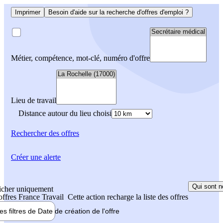
Imprimer
Besoin d'aide sur la recherche d'offres d'emploi ?
Métier, compétence, mot-clé, numéro d'offre
Lieu de travail
Distance autour du lieu choisi
Rechercher
des offres
Créer une alerte
Qui sont n
icher uniquement
 offres France Travail
Cette action recharge la liste des offres
les filtres de
Date de création
de l'offre