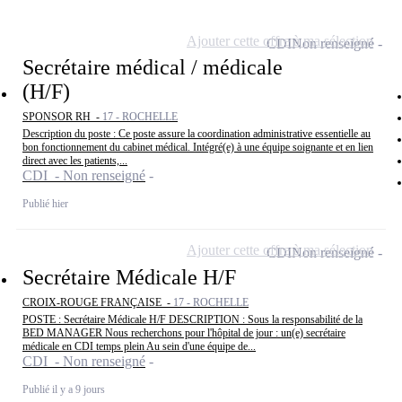
Ajouter cette offre à ma sélection
CDI
Non renseigné
Secrétaire médical / médicale
(H/F)
SPONSOR RH -
17 - ROCHELLE
Description du poste : Ce poste assure la coordination administrative essentielle au
bon fonctionnement du cabinet médical. Intégré(e) à une équipe soignante et en lien
direct avec les patients,...
CDI - Non renseigné
Publié hier
Ajouter cette offre à ma sélection
CDI
Non renseigné
Secrétaire Médicale H/F
CROIX-ROUGE FRANÇAISE -
17 - ROCHELLE
POSTE : Secrétaire Médicale H/F DESCRIPTION : Sous la responsabilité de la
BED MANAGER Nous recherchons pour l'hôpital de jour : un(e) secrétaire
médicale en CDI temps plein Au sein d'une équipe de...
CDI - Non renseigné
Publié il y a 9 jours