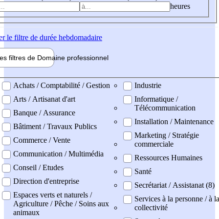
heures
er
le filtre de durée hebdomadaire
les filtres de
Domaine pro
fessionnel
ne professionel
Achats / Comptabilité / Gestion
Industrie
Arts / Artisanat d'art
Informatique /
Télécommunication
Banque / Assurance
Installation / Maintenance
Bâtiment / Travaux Publics
Marketing / Stratégie
Commerce / Vente
commerciale
Communication / Multimédia
Ressources Humaines
Conseil / Etudes
Santé
Direction d'entreprise
Secrétariat / Assistanat (8)
Espaces verts et naturels /
Services à la personne / à l
Agriculture / Pêche / Soins aux
collectivité
animaux