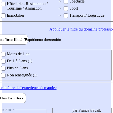
Spectacle
Hôtellerie - Restauration /
Tourisme / Animation
Sport
Immobilier
Transport / Logistique
Appliquer
le filtre du domaine professi
es filtres liés à l'
Expérience
demandée
ience demandée
Moins de 1 an
De 1 à 3 ans (1)
Plus de 3 ans
Non renseignée (1)
er
le filtre de l'expérience demandée
Plus De
Filtres
IFICATION
par France travail,