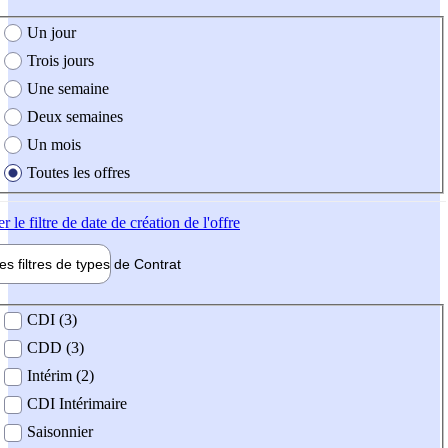
e création de l'offre
Un jour
Trois jours
Une semaine
Deux semaines
Un mois
Toutes les offres
er
le filtre de date de création de l'offre
les filtres de types de
Contrat
de contrat
CDI (3)
CDD (3)
Intérim (2)
CDI Intérimaire
Saisonnier