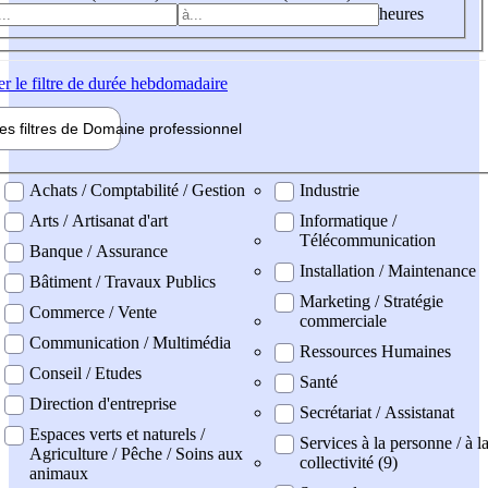
heures
er
le filtre de durée hebdomadaire
les filtres de
Domaine pro
fessionnel
ne professionel
Achats / Comptabilité / Gestion
Industrie
Arts / Artisanat d'art
Informatique /
Télécommunication
Banque / Assurance
Installation / Maintenance
Bâtiment / Travaux Publics
Marketing / Stratégie
Commerce / Vente
commerciale
Communication / Multimédia
Ressources Humaines
Conseil / Etudes
Santé
Direction d'entreprise
Secrétariat / Assistanat
Espaces verts et naturels /
Services à la personne / à l
Agriculture / Pêche / Soins aux
collectivité (9)
animaux