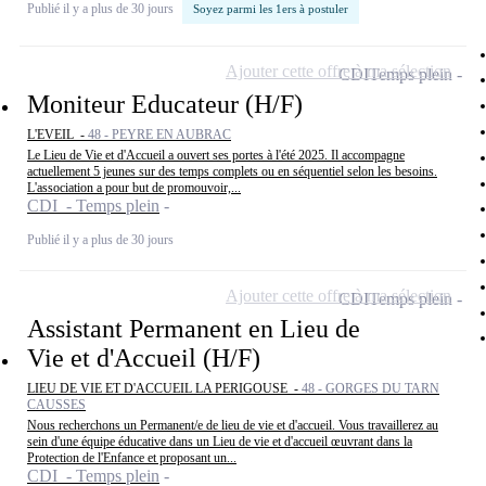
Publié il y a plus de 30 jours
Soyez parmi les 1ers à postuler
Ajouter cette offre à ma sélection
CDI
Temps plein
Moniteur Educateur (H/F)
L'EVEIL -
48 - PEYRE EN AUBRAC
Le Lieu de Vie et d'Accueil a ouvert ses portes à l'été 2025. Il accompagne
actuellement 5 jeunes sur des temps complets ou en séquentiel selon les besoins.
L'association a pour but de promouvoir,...
CDI - Temps plein
Publié il y a plus de 30 jours
Ajouter cette offre à ma sélection
CDI
Temps plein
Assistant Permanent en Lieu de
Vie et d'Accueil (H/F)
LIEU DE VIE ET D'ACCUEIL LA PERIGOUSE -
48 - GORGES DU TARN
CAUSSES
Nous recherchons un Permanent/e de lieu de vie et d'accueil. Vous travaillerez au
sein d'une équipe éducative dans un Lieu de vie et d'accueil œuvrant dans la
Protection de l'Enfance et proposant un...
CDI - Temps plein