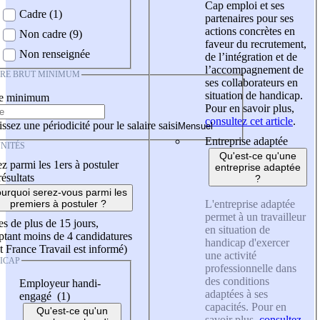
Cap emploi et ses
Cadre (1)
partenaires pour ses
actions concrètes en
Non cadre (9)
faveur du recrutement,
Non renseignée
de l’intégration et de
l’accompagnement de
IRE BRUT MINIMUM
ses collaborateurs en
situation de handicap.
re minimum
Pour en savoir plus,
consultez cet article
.
ssez une périodicité pour le salaire saisi
Entreprise adaptée
NITÉS
Qu'est-ce qu'une
z parmi les 1ers à postuler
entreprise adaptée
résultats
?
urquoi serez-vous parmi les
L'entreprise adaptée
premiers à postuler ?
permet à un travailleur
es de plus de 15 jours,
en situation de
tant moins de 4 candidatures
handicap d'exercer
t France Travail est informé)
une activité
ICAP
professionnelle dans
des conditions
Employeur handi-
adaptées à ses
engagé (1)
capacités. Pour en
Qu'est-ce qu'un
savoir plus,
consultez