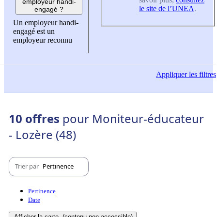
employeur handi-
le site de l’UNEA
.
engagé ?
Un employeur handi-
engagé est un
employeur reconnu
Appliquer
les filtres
10 offres
pour Moniteur-éducateur
- Lozère (48)
Trier par
Pertinence
Pertinence
Date
Afficher la carte
(contenu non-accessible)