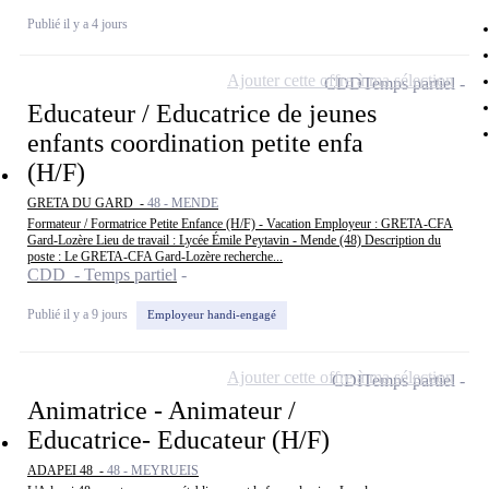
Publié il y a 4 jours
Ajouter cette offre à ma sélection
CDD
Temps partiel
Educateur / Educatrice de jeunes
enfants coordination petite enfa
(H/F)
GRETA DU GARD -
48 - MENDE
Formateur / Formatrice Petite Enfance (H/F) - Vacation Employeur : GRETA-CFA
Gard-Lozère Lieu de travail : Lycée Émile Peytavin - Mende (48) Description du
poste : Le GRETA-CFA Gard-Lozère recherche...
CDD - Temps partiel
Publié il y a 9 jours
Employeur handi-engagé
Ajouter cette offre à ma sélection
CDI
Temps partiel
Animatrice - Animateur /
Educatrice- Educateur (H/F)
ADAPEI 48 -
48 - MEYRUEIS