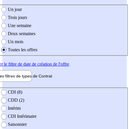
e création de l'offre
Un jour
Trois jours
Une semaine
Deux semaines
Un mois
Toutes les offres
er
le filtre de date de création de l'offre
les filtres de types de
Contrat
de contrat
CDI (8)
CDD (2)
Intérim
CDI Intérimaire
Saisonnier