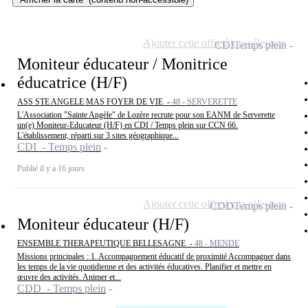
Ajouter cette offre à ma sélection
CDI
Temps plein
Moniteur éducateur / Monitrice
éducatrice (H/F)
ASS STE ANGELE MAS FOYER DE VIE -
48 - SERVERETTE
L'Association "Sainte Angèle" de Lozère recrute pour son EANM de Serverette
un(e) Moniteur-Educateur (H/F) en CDI / Temps plein sur CCN 66.
L'établissement, réparti sur 3 sites géographique...
CDI - Temps plein
Publié il y a 16 jours
Ajouter cette offre à ma sélection
CDD
Temps plein
Moniteur éducateur (H/F)
ENSEMBLE THERAPEUTIQUE BELLESAGNE -
48 - MENDE
Missions principales : 1. Accompagnement éducatif de proximité Accompagner dans
les temps de la vie quotidienne et des activités éducatives. Planifier et mettre en
œuvre des activités. Animer et...
CDD - Temps plein