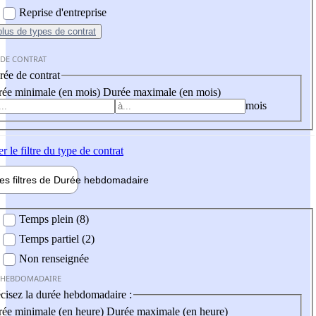
Reprise d'entreprise
plus
de types de contrat
 DE CONTRAT
ée de contrat
ée minimale (en mois)
Durée maximale (en mois)
mois
er
le filtre du type de contrat
les filtres de
Durée hebdo
madaire
 hebdomadaire
Temps plein (8)
Temps partiel (2)
Non renseignée
 HEBDOMADAIRE
cisez la durée hebdomadaire :
ée minimale (en heure)
Durée maximale (en heure)