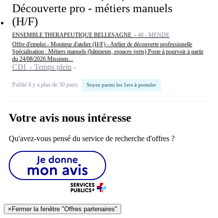
Découverte pro - métiers manuels
(H/F)
ENSEMBLE THERAPEUTIQUE BELLESAGNE -
48 - MENDE
Offre d'emploi - Moniteur d'atelier (H/F) - Atelier de découverte professionelle
Spécialisation : Métiers manuels (bâtiments, espaces verts) Poste à pourvoir à partir
du 24/08/2026 Missions...
CDI - Temps plein
Publié il y a plus de 30 jours
Soyez parmi les 1ers à postuler
Votre avis nous intéresse
Qu'avez-vous pensé du service de recherche d'offres ?
×
Fermer la fenêtre "Offres partenaires"