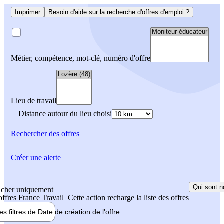
Imprimer
Besoin d'aide sur la recherche d'offres d'emploi ?
Métier, compétence, mot-clé, numéro d'offre
Lieu de travail
Distance autour du lieu choisi
Rechercher
des offres
Créer une alerte
Qui sont n
icher uniquement
 offres France Travail
Cette action recharge la liste des offres
les filtres de
Date de création
de l'offre