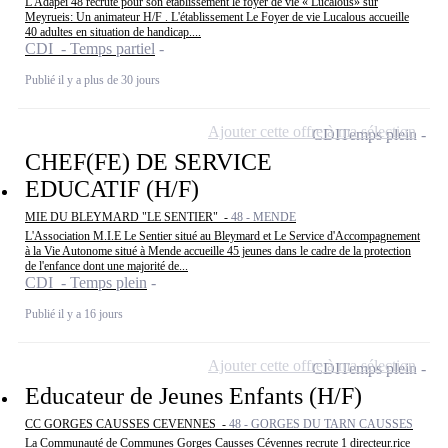
L'Adapei 48 recrute pour son établissement le foyer de vie « Lucalous» sur
Meyrueis: Un animateur H/F . L'établissement Le Foyer de vie Lucalous accueille
40 adultes en situation de handicap....
CDI - Temps partiel
Publié il y a plus de 30 jours
Ajouter cette offre à ma sélection
CDI
Temps plein
CHEF(FE) DE SERVICE
EDUCATIF (H/F)
MIE DU BLEYMARD "LE SENTIER" -
48 - MENDE
L'Association M.I.E Le Sentier situé au Bleymard et Le Service d'Accompagnement
à la Vie Autonome situé à Mende accueille 45 jeunes dans le cadre de la protection
de l'enfance dont une majorité de...
CDI - Temps plein
Publié il y a 16 jours
Ajouter cette offre à ma sélection
CDI
Temps plein
Educateur de Jeunes Enfants (H/F)
CC GORGES CAUSSES CEVENNES -
48 - GORGES DU TARN CAUSSES
La Communauté de Communes Gorges Causses Cévennes recrute 1 directeur.rice