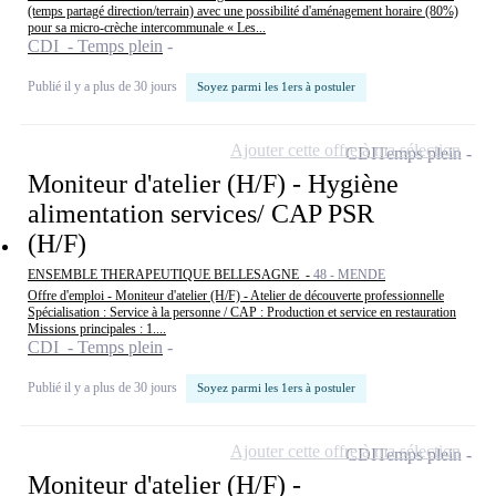
(temps partagé direction/terrain) avec une possibilité d'aménagement horaire (80%)
pour sa micro-crèche intercommunale « Les...
CDI - Temps plein
Publié il y a plus de 30 jours
Soyez parmi les 1ers à postuler
Ajouter cette offre à ma sélection
CDI
Temps plein
Moniteur d'atelier (H/F) - Hygiène
alimentation services/ CAP PSR
(H/F)
ENSEMBLE THERAPEUTIQUE BELLESAGNE -
48 - MENDE
Offre d'emploi - Moniteur d'atelier (H/F) - Atelier de découverte professionnelle
Spécialisation : Service à la personne / CAP : Production et service en restauration
Missions principales : 1....
CDI - Temps plein
Publié il y a plus de 30 jours
Soyez parmi les 1ers à postuler
Ajouter cette offre à ma sélection
CDI
Temps plein
Moniteur d'atelier (H/F) -