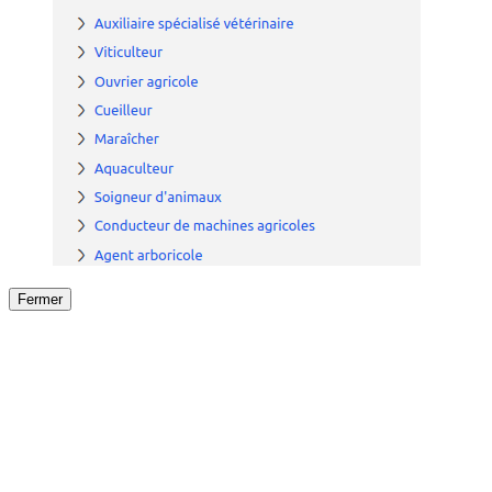
Fermer
Fermer
le détail de l'offre
/
Offre
sur
Offre précéden