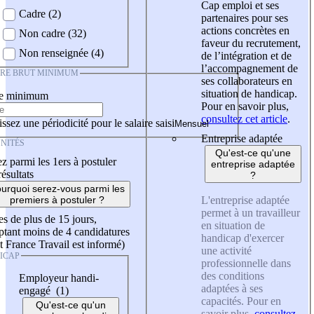
Cap emploi et ses
Cadre (2)
partenaires pour ses
actions concrètes en
Non cadre (32)
faveur du recrutement,
Non renseignée (4)
de l’intégration et de
l’accompagnement de
IRE BRUT MINIMUM
ses collaborateurs en
situation de handicap.
re minimum
Pour en savoir plus,
consultez cet article
.
ssez une périodicité pour le salaire saisi
Entreprise adaptée
NITÉS
Qu'est-ce qu'une
z parmi les 1ers à postuler
entreprise adaptée
résultats
?
urquoi serez-vous parmi les
L'entreprise adaptée
premiers à postuler ?
permet à un travailleur
es de plus de 15 jours,
en situation de
tant moins de 4 candidatures
handicap d'exercer
t France Travail est informé)
une activité
ICAP
professionnelle dans
des conditions
Employeur handi-
adaptées à ses
engagé (1)
capacités. Pour en
Qu'est-ce qu'un
savoir plus,
consultez