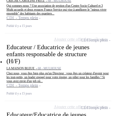
CRECHE CAROLINE FRITZ -
68 - MULHOUSE
Qui sommes-nous ? Une association de gestion d'un Centre Socio Culturel et 3
Multi accueils et deux espaces France Service qui vise à améliorer le "mieux-vivre
ensemble" des habitants des quartiers...
CDI - Temps plein
Publié il y a 15 jours
Ajouter cette offre à ma sélection
CDI
Temps plein
Educateur / Educatrice de jeunes
enfants responsable de structure
(H/F)
LA MAISON BLEUE -
68 - MULHOUSE
Chez nous, vous êtes bien plus qu'un Directeur : vous êtes un créateur d'avenir pour
les tout-petits, un leader engagé pour votre équipe, un pilier pour les familles ! Si
vous avez envie d'un job où...
CDI - Temps plein
Publié il y a 15 jours
Ajouter cette offre à ma sélection
CDI
Temps plein
Educateur/Educatrice de jeunes