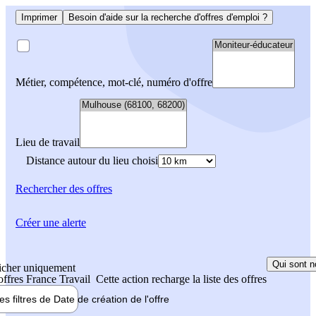
Imprimer
Besoin d'aide sur la recherche d'offres d'emploi ?
Métier, compétence, mot-clé, numéro d'offre
Lieu de travail
Distance autour du lieu choisi
Rechercher
des offres
Créer une alerte
Qui sont n
icher uniquement
 offres France Travail
Cette action recharge la liste des offres
les filtres de
Date de création
de l'offre