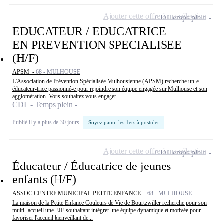
Ajouter cette offre à ma sélection
CDI
Temps plein
EDUCATEUR / EDUCATRICE
EN PREVENTION SPECIALISEE
(H/F)
APSM -
68 - MULHOUSE
L'Association de Prévention Spécialisée Mulhousienne (APSM) recherche un-e
éducateur-trice passionné-e pour rejoindre son équipe engagée sur Mulhouse et son
agglomération. Vous souhaitez vous engager...
CDI - Temps plein
Publié il y a plus de 30 jours
Soyez parmi les 1ers à postuler
Ajouter cette offre à ma sélection
CDI
Temps plein
Éducateur / Éducatrice de jeunes
enfants (H/F)
ASSOC CENTRE MUNICIPAL PETITE ENFANCE -
68 - MULHOUSE
La maison de la Petite Enfance Couleurs de Vie de Bourtzwiller recherche pour son
multi- accueil une EJE souhaitant intégrer une équipe dynamique et motivée pour
favoriser l'accueil bienveillant de...