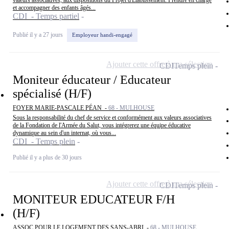
valeurs associatives, aux dispositions du Projet d'Etablissement. Prendre en charge
et accompagner des enfants âgés...
CDI - Temps partiel
Publié il y a 27 jours
Employeur handi-engagé
Ajouter cette offre à ma sélection
CDI
Temps plein
Moniteur éducateur / Educateur
spécialisé (H/F)
FOYER MARIE-PASCALE PÉAN -
68 - MULHOUSE
Sous la responsabilité du chef de service et conformément aux valeurs associatives
de la Fondation de l'Armée du Salut, vous intégrerez une équipe éducative
dynamique au sein d'un internat, où vous...
CDI - Temps plein
Publié il y a plus de 30 jours
Ajouter cette offre à ma sélection
CDI
Temps plein
MONITEUR EDUCATEUR F/H
(H/F)
ASSOC POUR LE LOGEMENT DES SANS-ABRI -
68 - MULHOUSE