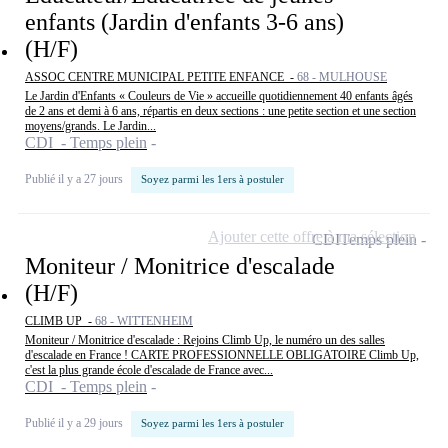
enfants (Jardin d'enfants 3-6 ans)
(H/F)
ASSOC CENTRE MUNICIPAL PETITE ENFANCE -
68 - MULHOUSE
Le Jardin d'Enfants « Couleurs de Vie » accueille quotidiennement 40 enfants âgés
de 2 ans et demi à 6 ans, répartis en deux sections : une petite section et une section
moyens/grands. Le Jardin...
CDI - Temps plein
Publié il y a 27 jours
Soyez parmi les 1ers à postuler
Ajouter cette offre à ma sélection
CDI
Temps plein
Moniteur / Monitrice d'escalade
(H/F)
CLIMB UP -
68 - WITTENHEIM
Moniteur / Monitrice d'escalade : Rejoins Climb Up, le numéro un des salles
d'escalade en France ! CARTE PROFESSIONNELLE OBLIGATOIRE Climb Up,
c'est la plus grande école d'escalade de France avec...
CDI - Temps plein
Publié il y a 29 jours
Soyez parmi les 1ers à postuler