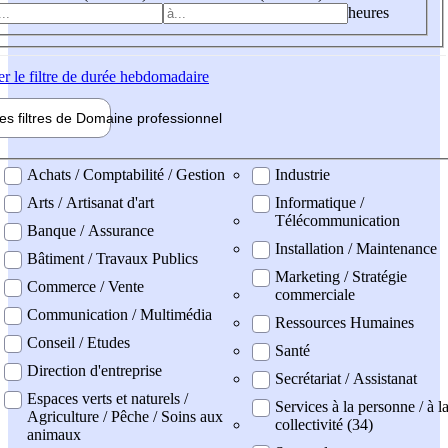
heures
er
le filtre de durée hebdomadaire
les filtres de
Domaine pro
fessionnel
ne professionel
Achats / Comptabilité / Gestion
Industrie
Arts / Artisanat d'art
Informatique /
Télécommunication
Banque / Assurance
Installation / Maintenance
Bâtiment / Travaux Publics
Marketing / Stratégie
Commerce / Vente
commerciale
Communication / Multimédia
Ressources Humaines
Conseil / Etudes
Santé
Direction d'entreprise
Secrétariat / Assistanat
Espaces verts et naturels /
Services à la personne / à l
Agriculture / Pêche / Soins aux
collectivité (34)
animaux