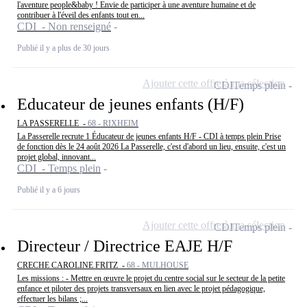
l'aventure people&baby ! Envie de participer à une aventure humaine et de
contribuer à l'éveil des enfants tout en...
CDI - Non renseigné
Publié il y a plus de 30 jours
Ajouter cette offre à ma sélection
CDI
Temps plein
Educateur de jeunes enfants (H/F)
LA PASSERELLE -
68 - RIXHEIM
La Passerelle recrute 1 Éducateur de jeunes enfants H/F - CDI à temps plein Prise
de fonction dès le 24 août 2026 La Passerelle, c'est d'abord un lieu, ensuite, c'est un
projet global, innovant...
CDI - Temps plein
Publié il y a 6 jours
Ajouter cette offre à ma sélection
CDI
Temps plein
Directeur / Directrice EAJE H/F
CRECHE CAROLINE FRITZ -
68 - MULHOUSE
Les missions : - Mettre en œuvre le projet du centre social sur le secteur de la petite
enfance et piloter des projets transversaux en lien avec le projet pédagogique,
effectuer les bilans ;...