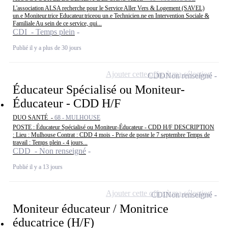
L'association ALSA recherche pour le Service Aller Vers & Logement (SAVEL)
un.e Moniteur.trice Educateur.triceou un.e Technicien.ne en Intervention Sociale &
Familiale Au sein de ce service, qui...
CDI - Temps plein
Publié il y a plus de 30 jours
Ajouter cette offre à ma sélection
CDD
Non renseigné
Éducateur Spécialisé ou Moniteur-
Éducateur - CDD H/F
DUO SANTÉ -
68 - MULHOUSE
POSTE : Éducateur Spécialisé ou Moniteur-Éducateur - CDD H/F DESCRIPTION
: Lieu : Mulhouse Contrat : CDD 4 mois - Prise de poste le 7 septembre Temps de
travail : Temps plein - 4 jours...
CDD - Non renseigné
Publié il y a 13 jours
Ajouter cette offre à ma sélection
CDI
Non renseigné
Moniteur éducateur / Monitrice
éducatrice (H/F)