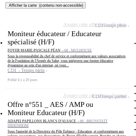
Afficher la carte
(contenu non-accessible)
Ajouter cette offre à ma sélection
CDI
Temps plein
Moniteur éducateur / Educateur
spécialisé (H/F)
FOYER MARIE-PASCALE PÉAN -
68 - MULHOUSE
Sous la responsabilité du chef de service et conformément aux valeurs associatives
de la Fondation de l'Armée du Salut, vous intégrerez une équipe éducative
dynamique au sein d'un internat, où vous...
CDI - Temps plein
Publié il y a 20 jours
Ajouter cette offre à ma sélection
CDI
Temps partiel
Offre n°551 _ AES / AMP ou
Moniteur Educateur (H/F)
ADAPEI PAPILLONS BLANCS D'ALSACE -
68 - BRUNSTATT
DIDENHEIM
Sous l'autorité de la Directrice du Pôle Enfance - Education, et conformément aux