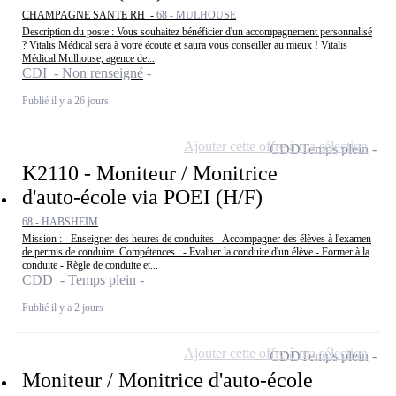
CHAMPAGNE SANTE RH -
68 - MULHOUSE
Description du poste : Vous souhaitez bénéficier d'un accompagnement personnalisé
? Vitalis Médical sera à votre écoute et saura vous conseiller au mieux ! Vitalis
Médical Mulhouse, agence de...
CDI - Non renseigné
Publié il y a 26 jours
Ajouter cette offre à ma sélection
CDD
Temps plein
K2110 - Moniteur / Monitrice
d'auto-école via POEI (H/F)
68 - HABSHEIM
Mission : - Enseigner des heures de conduites - Accompagner des élèves à l'examen
de permis de conduire. Compétences : - Evaluer la conduite d'un élève - Former à la
conduite - Règle de conduite et...
CDD - Temps plein
Publié il y a 2 jours
Ajouter cette offre à ma sélection
CDD
Temps plein
Moniteur / Monitrice d'auto-école