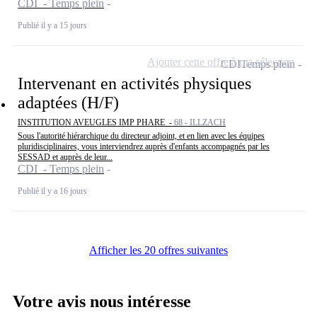
CDI - Temps plein
Publié il y a 15 jours
Ajouter cette offre à ma sélection
CDI
Temps plein
Intervenant en activités physiques
adaptées (H/F)
INSTITUTION AVEUGLES IMP PHARE -
68 - ILLZACH
Sous l'autorité hiérarchique du directeur adjoint, et en lien avec les équipes
pluridisciplinaires, vous interviendrez auprès d'enfants accompagnés par les
SESSAD et auprès de leur...
CDI - Temps plein
Publié il y a 16 jours
Afficher les 20 offres suivantes
Votre avis nous intéresse