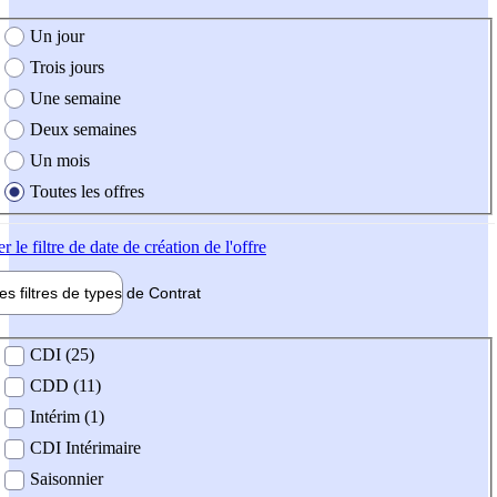
e création de l'offre
Un jour
Trois jours
Une semaine
Deux semaines
Un mois
Toutes les offres
er
le filtre de date de création de l'offre
les filtres de types de
Contrat
de contrat
CDI (25)
CDD (11)
Intérim (1)
CDI Intérimaire
Saisonnier