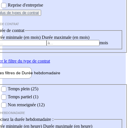
Reprise d'entreprise
plus
de types de contrat
 DE CONTRAT
ée de contrat
ée minimale (en mois)
Durée maximale (en mois)
mois
er
le filtre du type de contrat
les filtres de
Durée hebdo
madaire
 hebdomadaire
Temps plein (25)
Temps partiel (1)
Non renseignée (12)
 HEBDOMADAIRE
cisez la durée hebdomadaire :
ée minimale (en heure)
Durée maximale (en heure)