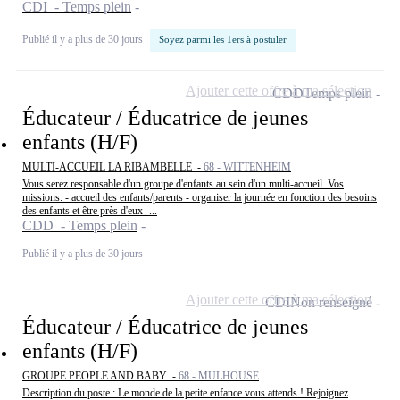
CDI - Temps plein
Publié il y a plus de 30 jours
Soyez parmi les 1ers à postuler
Ajouter cette offre à ma sélection
CDD
Temps plein
Éducateur / Éducatrice de jeunes
enfants (H/F)
MULTI-ACCUEIL LA RIBAMBELLE -
68 - WITTENHEIM
Vous serez responsable d'un groupe d'enfants au sein d'un multi-accueil. Vos
missions: - accueil des enfants/parents - organiser la journée en fonction des besoins
des enfants et être près d'eux -...
CDD - Temps plein
Publié il y a plus de 30 jours
Ajouter cette offre à ma sélection
CDI
Non renseigné
Éducateur / Éducatrice de jeunes
enfants (H/F)
GROUPE PEOPLE AND BABY -
68 - MULHOUSE
Description du poste : Le monde de la petite enfance vous attends ! Rejoignez