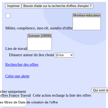
Imprimer
Besoin d'aide sur la recherche d'offres d'emploi ?
Métier, compétence, mot-clé, numéro d'offre
Lieu de travail
Distance autour du lieu choisi
Rechercher
des offres
Créer une alerte
Qui sont n
icher uniquement
 offres France Travail
Cette action recharge la liste des offres
les filtres de
Date de création
de l'offre