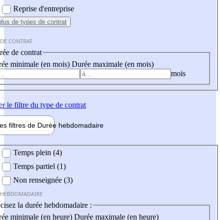
Reprise d'entreprise
plus
de types de contrat
 DE CONTRAT
ée de contrat
ée minimale (en mois)
Durée maximale (en mois)
mois
er
le filtre du type de contrat
les filtres de
Durée hebdo
madaire
 hebdomadaire
Temps plein (4)
Temps partiel (1)
Non renseignée (3)
 HEBDOMADAIRE
cisez la durée hebdomadaire :
ée minimale (en heure)
Durée maximale (en heure)