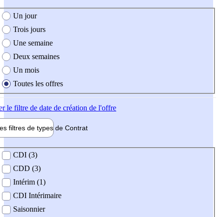
e création de l'offre
Un jour
Trois jours
Une semaine
Deux semaines
Un mois
Toutes les offres
er
le filtre de date de création de l'offre
les filtres de types de
Contrat
de contrat
CDI (3)
CDD (3)
Intérim (1)
CDI Intérimaire
Saisonnier