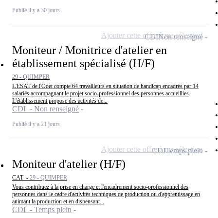
Publié il y a 30 jours
Ajouter cette offre à ma sélection
CDI
Non renseigné
Moniteur / Monitrice d'atelier en
établissement spécialisé (H/F)
29 - QUIMPER
L'ESAT de l'Odet compte 64 travailleurs en situation de handicap encadrés par 14
salariés accompagnant le projet socio-professionnel des personnes accueillies
L'établissement propose des activités de...
CDI - Non renseigné
Publié il y a 21 jours
Ajouter cette offre à ma sélection
CDI
Temps plein
Moniteur d'atelier (H/F)
CAT -
29 - QUIMPER
Vous contribuez à la prise en charge et l'encadrement socio-professionnel des
personnes dans le cadre d'activités techniques de production ou d'apprentissage en
animant la production et en dispensant...
CDI - Temps plein