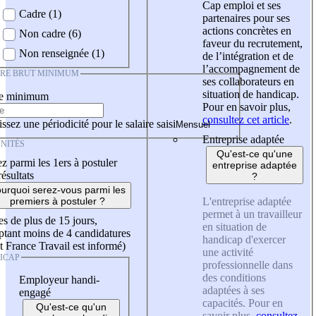
Cap emploi et ses
Cadre (1)
partenaires pour ses
actions concrètes en
Non cadre (6)
faveur du recrutement,
Non renseignée (1)
de l’intégration et de
l’accompagnement de
IRE BRUT MINIMUM
ses collaborateurs en
situation de handicap.
re minimum
Pour en savoir plus,
consultez cet article
.
ssez une périodicité pour le salaire saisi
Entreprise adaptée
NITÉS
Qu'est-ce qu'une
z parmi les 1ers à postuler
entreprise adaptée
résultats
?
urquoi serez-vous parmi les
L'entreprise adaptée
premiers à postuler ?
permet à un travailleur
es de plus de 15 jours,
en situation de
tant moins de 4 candidatures
handicap d'exercer
t France Travail est informé)
une activité
ICAP
professionnelle dans
des conditions
Employeur handi-
adaptées à ses
engagé
capacités. Pour en
Qu'est-ce qu'un
savoir plus,
consultez