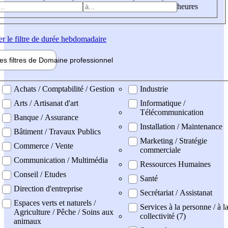
heures
er
le filtre de durée hebdomadaire
les filtres de
Domaine pro
fessionnel
ne professionel
Achats / Comptabilité / Gestion
Industrie
Arts / Artisanat d'art
Informatique /
Télécommunication
Banque / Assurance
Installation / Maintenance
Bâtiment / Travaux Publics
Marketing / Stratégie
Commerce / Vente
commerciale
Communication / Multimédia
Ressources Humaines
Conseil / Etudes
Santé
Direction d'entreprise
Secrétariat / Assistanat
Espaces verts et naturels /
Services à la personne / à l
Agriculture / Pêche / Soins aux
collectivité (7)
animaux