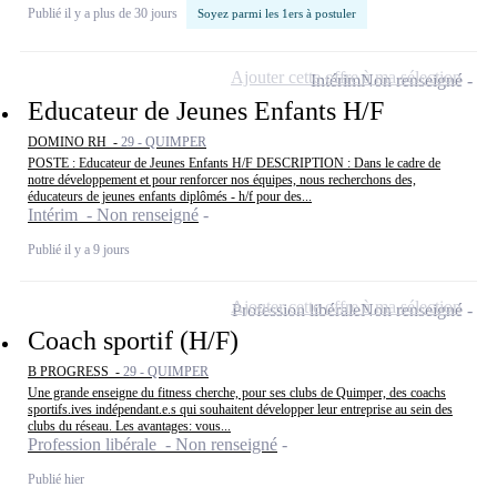
Publié il y a plus de 30 jours
Soyez parmi les 1ers à postuler
Ajouter cette offre à ma sélection
Intérim
Non renseigné
Educateur de Jeunes Enfants H/F
DOMINO RH -
29 - QUIMPER
POSTE : Educateur de Jeunes Enfants H/F DESCRIPTION : Dans le cadre de
notre développement et pour renforcer nos équipes, nous recherchons des,
éducateurs de jeunes enfants diplômés - h/f pour des...
Intérim - Non renseigné
Publié il y a 9 jours
Ajouter cette offre à ma sélection
Profession libérale
Non renseigné
Coach sportif (H/F)
B PROGRESS -
29 - QUIMPER
Une grande enseigne du fitness cherche, pour ses clubs de Quimper, des coachs
sportifs.ives indépendant.e.s qui souhaitent développer leur entreprise au sein des
clubs du réseau. Les avantages: vous...
Profession libérale - Non renseigné
Publié hier