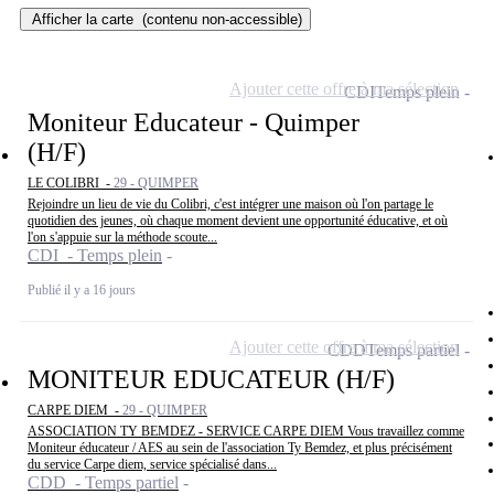
Afficher la carte
(contenu non-accessible)
Ajouter cette offre à ma sélection
CDI
Temps plein
Moniteur Educateur - Quimper
(H/F)
LE COLIBRI -
29 - QUIMPER
Rejoindre un lieu de vie du Colibri, c'est intégrer une maison où l'on partage le
quotidien des jeunes, où chaque moment devient une opportunité éducative, et où
l'on s'appuie sur la méthode scoute...
CDI - Temps plein
Publié il y a 16 jours
Ajouter cette offre à ma sélection
CDD
Temps partiel
MONITEUR EDUCATEUR (H/F)
CARPE DIEM -
29 - QUIMPER
ASSOCIATION TY BEMDEZ - SERVICE CARPE DIEM Vous travaillez comme
Moniteur éducateur / AES au sein de l'association Ty Bemdez, et plus précisément
du service Carpe diem, service spécialisé dans...
CDD - Temps partiel