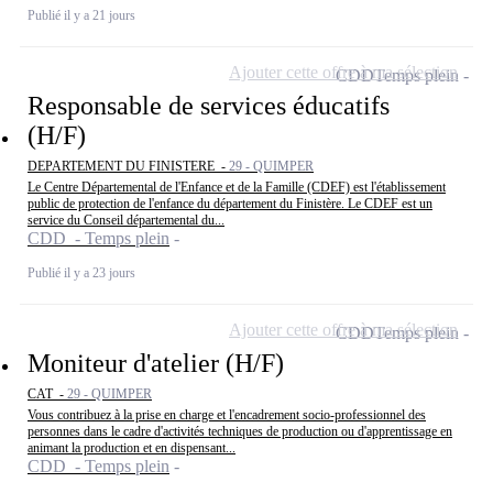
Publié il y a 21 jours
Ajouter cette offre à ma sélection
CDD
Temps plein
Responsable de services éducatifs
(H/F)
DEPARTEMENT DU FINISTERE -
29 - QUIMPER
Le Centre Départemental de l'Enfance et de la Famille (CDEF) est l'établissement
public de protection de l'enfance du département du Finistère. Le CDEF est un
service du Conseil départemental du...
CDD - Temps plein
Publié il y a 23 jours
Ajouter cette offre à ma sélection
CDD
Temps plein
Moniteur d'atelier (H/F)
CAT -
29 - QUIMPER
Vous contribuez à la prise en charge et l'encadrement socio-professionnel des
personnes dans le cadre d'activités techniques de production ou d'apprentissage en
animant la production et en dispensant...
CDD - Temps plein