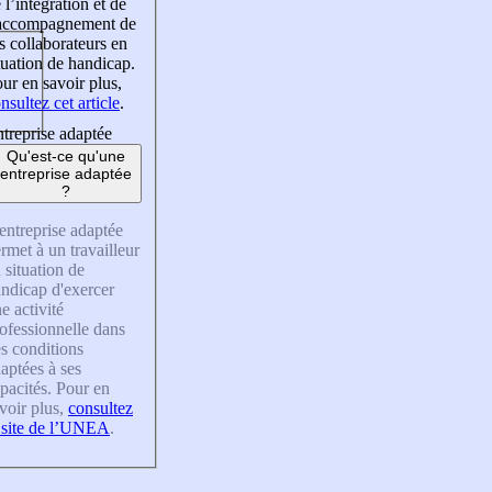
 l’intégration et de
’accompagnement de
s collaborateurs en
tuation de handicap.
ur en savoir plus,
nsultez cet article
.
treprise adaptée
Qu'est-ce qu'une
entreprise adaptée
?
entreprise adaptée
rmet à un travailleur
 situation de
ndicap d'exercer
e activité
ofessionnelle dans
s conditions
aptées à ses
pacités. Pour en
voir plus,
consultez
 site de l’UNEA
.