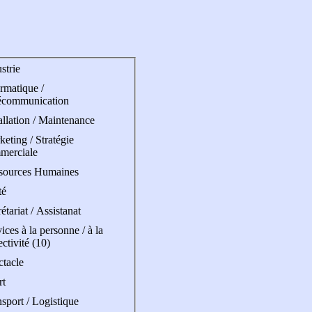
strie
rmatique /
écommunication
allation / Maintenance
eting / Stratégie
merciale
sources Humaines
té
étariat / Assistanat
ices à la personne / à la
ectivité (10)
ctacle
rt
sport / Logistique