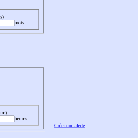
s)
mois
ure)
heures
Créer une alerte