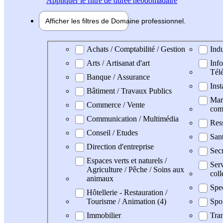
Appliquer
le filtre de durée hebdomadaire
Afficher les filtres de
Domaine pro
fessionnel
Domaine professionel
Achats / Comptabilité / Gestion
Indu
Arts / Artisanat d'art
Info
Tél
Banque / Assurance
Inst
Bâtiment / Travaux Publics
Mark
Commerce / Vente
com
Communication / Multimédia
Res
Conseil / Etudes
San
Direction d'entreprise
Secr
Espaces verts et naturels /
Serv
Agriculture / Pêche / Soins aux
coll
animaux
Spe
Hôtellerie - Restauration /
Tourisme / Animation (4)
Spo
Immobilier
Tran