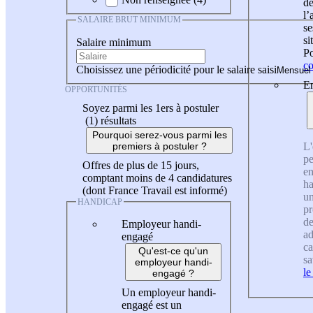
de
l
SALAIRE BRUT MINIMUM
se
si
Salaire minimum
Po
co
Choisissez une périodicité pour le salaire saisi
En
OPPORTUNITÉS
Soyez parmi les 1ers à postuler
(1)
résultats
Pourquoi serez-vous parmi les
L'
premiers à postuler ?
pe
Offres de plus de 15 jours,
en
comptant moins de 4 candidatures
ha
(dont France Travail est informé)
un
HANDICAP
pr
de
Employeur handi-
ad
engagé
ca
Qu'est-ce qu'un
sa
employeur handi-
le
engagé ?
Un employeur handi-
engagé est un