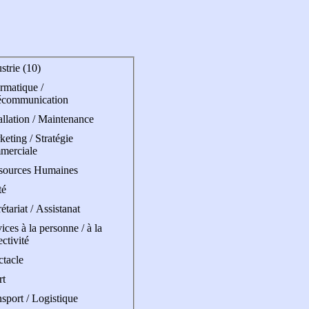
strie (10)
rmatique /
écommunication
allation / Maintenance
eting / Stratégie
merciale
sources Humaines
té
étariat / Assistanat
ices à la personne / à la
ectivité
ctacle
rt
sport / Logistique