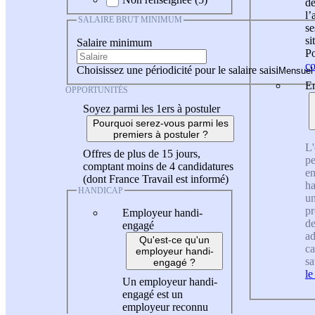
de
l
SALAIRE BRUT MINIMUM
se
si
Salaire minimum
Po
co
Choisissez une périodicité pour le salaire saisi
En
OPPORTUNITÉS
Soyez parmi les 1ers à postuler
Pourquoi serez-vous parmi les
premiers à postuler ?
L'
Offres de plus de 15 jours,
pe
comptant moins de 4 candidatures
en
(dont France Travail est informé)
ha
HANDICAP
un
pr
Employeur handi-
de
engagé
ad
Qu'est-ce qu'un
ca
employeur handi-
sa
engagé ?
le
Un employeur handi-
engagé est un
employeur reconnu