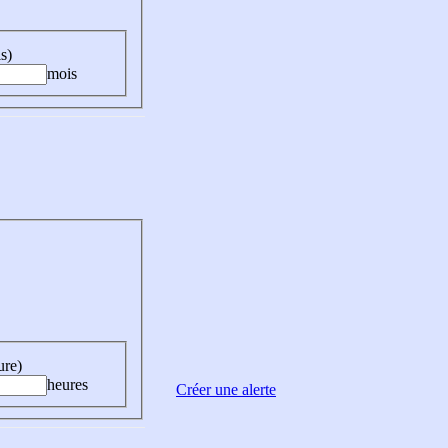
s)
mois
ure)
heures
Créer une alerte