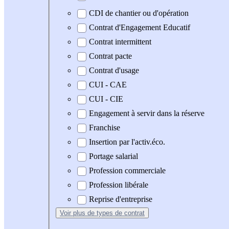
CDI de chantier ou d'opération
Contrat d'Engagement Educatif
Contrat intermittent
Contrat pacte
Contrat d'usage
CUI - CAE
CUI - CIE
Engagement à servir dans la réserve
Franchise
Insertion par l'activ.éco.
Portage salarial
Profession commerciale
Profession libérale
Reprise d'entreprise
Voir plus
de types de contrat