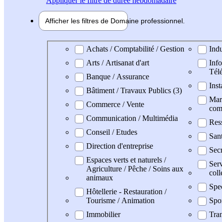
Appliquer
le filtre de durée hebdomadaire
Afficher les filtres de
Domaine pro
fessionnel
Domaine professionel
Achats / Comptabilité / Gestion
Indu
Arts / Artisanat d'art
Info
Tél
Banque / Assurance
Inst
Bâtiment / Travaux Publics (3)
Mark
Commerce / Vente
com
Communication / Multimédia
Res
Conseil / Etudes
San
Direction d'entreprise
Secr
Espaces verts et naturels /
Serv
Agriculture / Pêche / Soins aux
coll
animaux
Spe
Hôtellerie - Restauration /
Tourisme / Animation
Spo
Immobilier
Tran