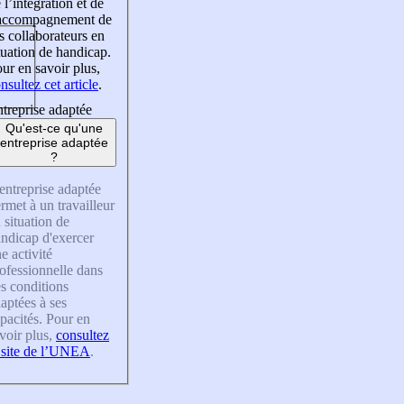
 l’intégration et de
’accompagnement de
s collaborateurs en
tuation de handicap.
ur en savoir plus,
nsultez cet article
.
treprise adaptée
Qu'est-ce qu'une
entreprise adaptée
?
entreprise adaptée
rmet à un travailleur
 situation de
ndicap d'exercer
e activité
ofessionnelle dans
s conditions
aptées à ses
pacités. Pour en
voir plus,
consultez
 site de l’UNEA
.