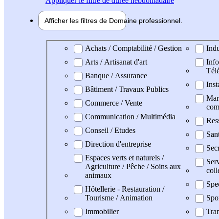
Appliquer
le filtre de durée hebdomadaire
Afficher les filtres de
Domaine pro
fessionnel
Domaine professionel
Achats / Comptabilité / Gestion
Indu
Arts / Artisanat d'art
Info
Tél
Banque / Assurance
Inst
Bâtiment / Travaux Publics
Mark
Commerce / Vente
com
Communication / Multimédia
Res
Conseil / Etudes
San
Direction d'entreprise
Secr
Espaces verts et naturels /
Serv
Agriculture / Pêche / Soins aux
coll
animaux
Spe
Hôtellerie - Restauration /
Tourisme / Animation
Spo
Immobilier
Tran