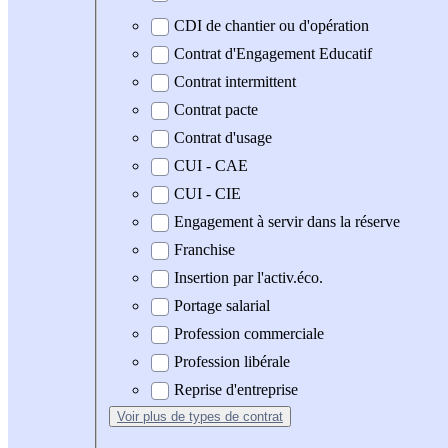
CDI de chantier ou d'opération
Contrat d'Engagement Educatif
Contrat intermittent
Contrat pacte
Contrat d'usage
CUI - CAE
CUI - CIE
Engagement à servir dans la réserve
Franchise
Insertion par l'activ.éco.
Portage salarial
Profession commerciale
Profession libérale
Reprise d'entreprise
Voir plus
de types de contrat