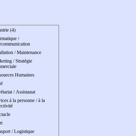
strie (4)
rmatique /
écommunication
allation / Maintenance
eting / Stratégie
merciale
sources Humaines
té
étariat / Assistanat
ices à la personne / à la
ectivité
ctacle
rt
sport / Logistique