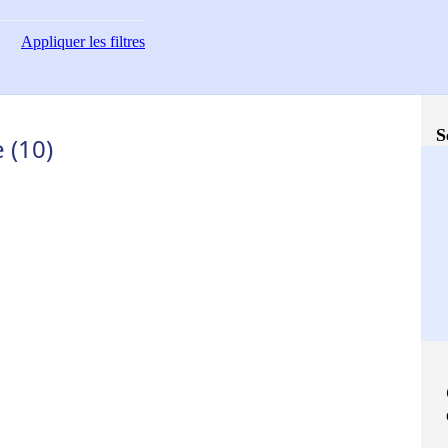
Appliquer
les filtres
S
 (10)