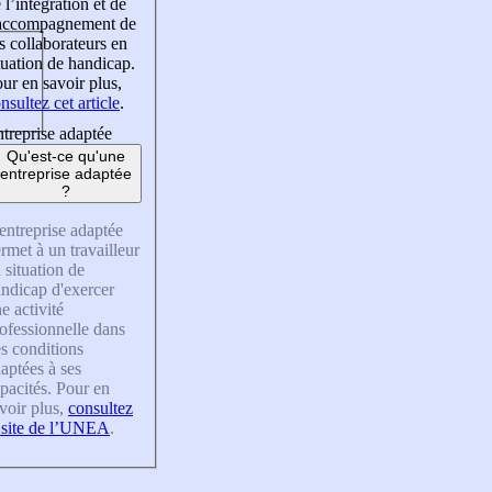
 l’intégration et de
’accompagnement de
s collaborateurs en
tuation de handicap.
ur en savoir plus,
nsultez cet article
.
treprise adaptée
Qu'est-ce qu'une
entreprise adaptée
?
entreprise adaptée
rmet à un travailleur
 situation de
ndicap d'exercer
e activité
ofessionnelle dans
s conditions
aptées à ses
pacités. Pour en
voir plus,
consultez
 site de l’UNEA
.