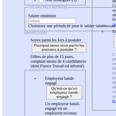
de
l
SALAIRE BRUT MINIMUM
se
si
Salaire minimum
Po
co
Choisissez une périodicité pour le salaire saisi
En
OPPORTUNITÉS
Soyez parmi les 1ers à postuler
Pourquoi serez-vous parmi les
premiers à postuler ?
L'
Offres de plus de 15 jours,
pe
comptant moins de 4 candidatures
en
(dont France Travail est informé)
ha
HANDICAP
un
pr
Employeur handi-
de
engagé
ad
Qu'est-ce qu'un
ca
employeur handi-
sa
engagé ?
le
Un employeur handi-
engagé est un
employeur reconnu