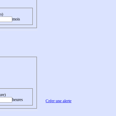
s)
mois
ure)
heures
Créer une alerte