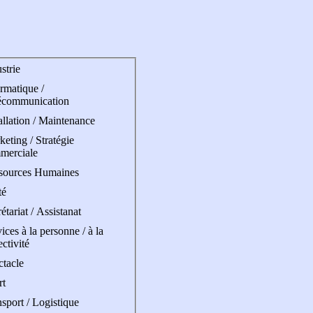
strie
rmatique /
écommunication
allation / Maintenance
eting / Stratégie
merciale
sources Humaines
té
étariat / Assistanat
ices à la personne / à la
ectivité
ctacle
rt
sport / Logistique