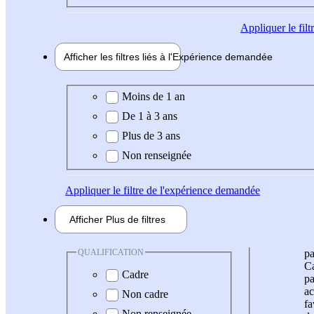
Appliquer
le fil
Afficher les filtres liés à l'
Expérience
demandée
Expérience demandée
Moins de 1 an
De 1 à 3 ans
Plus de 3 ans
Non renseignée
Appliquer
le filtre de l'expérience demandée
Afficher
Plus de
filtres
QUALIFICATION
pa
Ca
Cadre
pa
ac
Non cadre
fa
Non renseignée