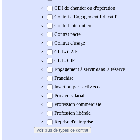
CDI de chantier ou d'opération
Contrat d'Engagement Educatif
Contrat intermittent
Contrat pacte
Contrat d'usage
CUI - CAE
CUI - CIE
Engagement à servir dans la réserve
Franchise
Insertion par l'activ.éco.
Portage salarial
Profession commerciale
Profession libérale
Reprise d'entreprise
Voir plus
de types de contrat