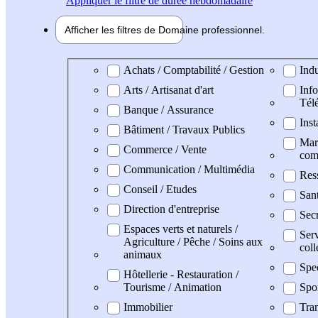
Appliquer
le filtre de durée hebdomadaire
Afficher les filtres de
Domaine pro
fessionnel
Domaine professionel
Achats / Comptabilité / Gestion
Indu
Arts / Artisanat d'art
Info
Tél
Banque / Assurance
Inst
Bâtiment / Travaux Publics
Mark
Commerce / Vente
com
Communication / Multimédia
Res
Conseil / Etudes
San
Direction d'entreprise
Secr
Espaces verts et naturels /
Serv
Agriculture / Pêche / Soins aux
coll
animaux
Spe
Hôtellerie - Restauration /
Tourisme / Animation
Spo
Immobilier
Tran