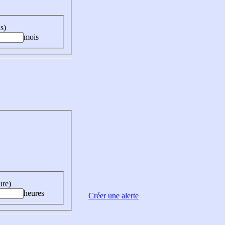
s)
mois
ure)
heures
Créer une alerte