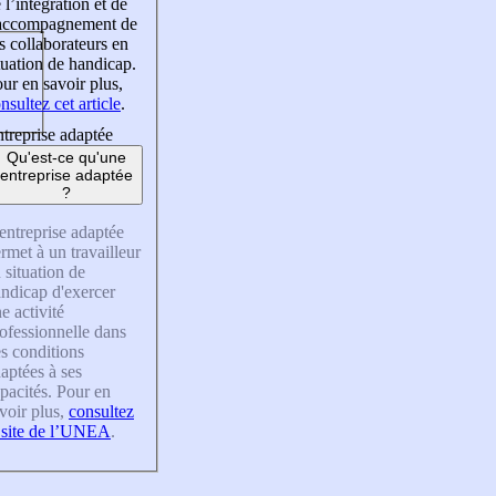
 l’intégration et de
’accompagnement de
s collaborateurs en
tuation de handicap.
ur en savoir plus,
nsultez cet article
.
treprise adaptée
Qu'est-ce qu'une
entreprise adaptée
?
entreprise adaptée
rmet à un travailleur
 situation de
ndicap d'exercer
e activité
ofessionnelle dans
s conditions
aptées à ses
pacités. Pour en
voir plus,
consultez
 site de l’UNEA
.