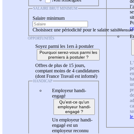
de
l
SALAIRE BRUT MINIMUM
se
si
Salaire minimum
Po
co
Choisissez une périodicité pour le salaire saisi
En
OPPORTUNITÉS
Soyez parmi les 1ers à postuler
Pourquoi serez-vous parmi les
premiers à postuler ?
L'
Offres de plus de 15 jours,
pe
comptant moins de 4 candidatures
en
(dont France Travail est informé)
ha
HANDICAP
un
pr
Employeur handi-
de
engagé
ad
Qu'est-ce qu'un
ca
employeur handi-
sa
engagé ?
le
Un employeur handi-
engagé est un
employeur reconnu