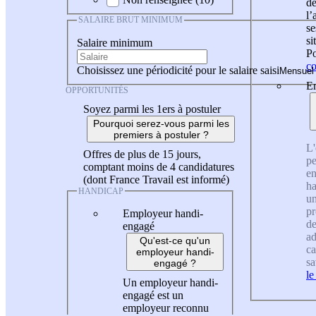
de
l
SALAIRE BRUT MINIMUM
se
si
Salaire minimum
Po
co
Choisissez une périodicité pour le salaire saisi
En
OPPORTUNITÉS
Soyez parmi les 1ers à postuler
Pourquoi serez-vous parmi les
premiers à postuler ?
L'
Offres de plus de 15 jours,
pe
comptant moins de 4 candidatures
en
(dont France Travail est informé)
ha
HANDICAP
un
pr
Employeur handi-
de
engagé
ad
Qu'est-ce qu'un
ca
employeur handi-
sa
engagé ?
le
Un employeur handi-
engagé est un
employeur reconnu