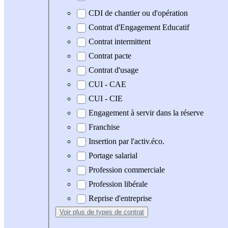
CDI de chantier ou d'opération
Contrat d'Engagement Educatif
Contrat intermittent
Contrat pacte
Contrat d'usage
CUI - CAE
CUI - CIE
Engagement à servir dans la réserve
Franchise
Insertion par l'activ.éco.
Portage salarial
Profession commerciale
Profession libérale
Reprise d'entreprise
Voir plus
de types de contrat