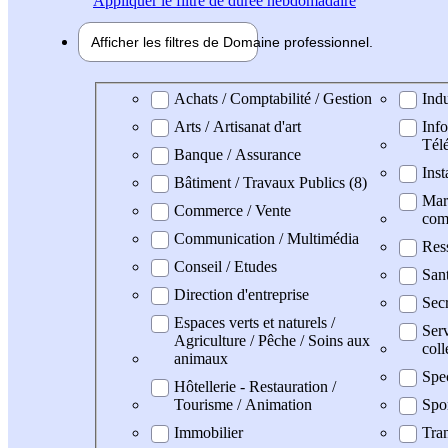
Appliquer
le filtre de durée hebdomadaire
Afficher les filtres de
Domaine pro
fessionnel
Domaine professionel
Achats / Comptabilité / Gestion
Indu
Arts / Artisanat d'art
Info
Tél
Banque / Assurance
Inst
Bâtiment / Travaux Publics (8)
Mark
Commerce / Vente
com
Communication / Multimédia
Res
Conseil / Etudes
San
Direction d'entreprise
Secr
Espaces verts et naturels /
Serv
Agriculture / Pêche / Soins aux
coll
animaux
Spe
Hôtellerie - Restauration /
Tourisme / Animation
Spo
Immobilier
Tran