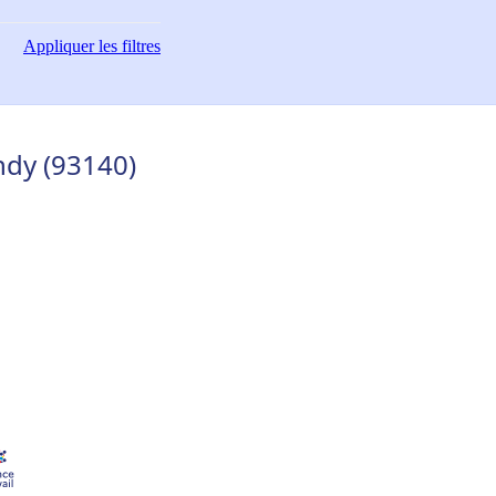
Appliquer
les filtres
ndy (93140)