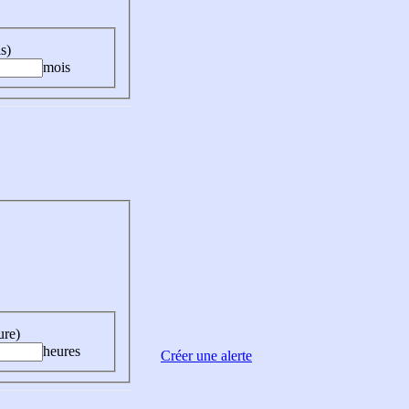
s)
mois
ure)
heures
Créer une alerte