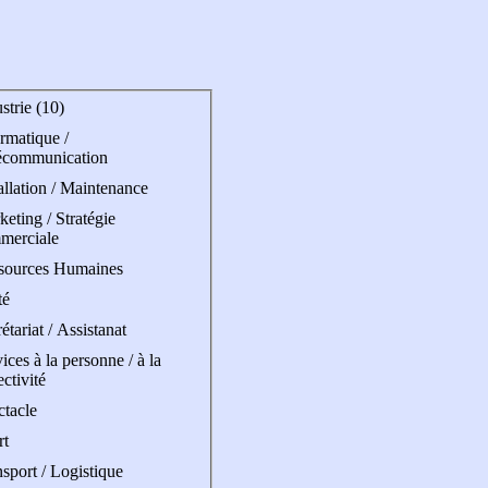
strie (10)
rmatique /
écommunication
allation / Maintenance
eting / Stratégie
merciale
sources Humaines
té
étariat / Assistanat
ices à la personne / à la
ectivité
ctacle
rt
sport / Logistique