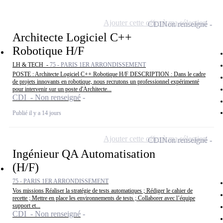
Ajouter cette offre à ma sélection
CDI
Non renseigné
Architecte Logiciel C++
Robotique H/F
LH & TECH -
75 - PARIS 1ER ARRONDISSEMENT
POSTE : Architecte Logiciel C++ Robotique H/F DESCRIPTION : Dans le cadre
de projets innovants en robotique, nous recrutons un professionnel expérimenté
pour intervenir sur un poste d'Architecte...
CDI - Non renseigné
Publié il y a 14 jours
Ajouter cette offre à ma sélection
CDI
Non renseigné
Ingénieur QA Automatisation
(H/F)
75 - PARIS 1ER ARRONDISSEMENT
Vos missions Réaliser la stratégie de tests automatiques ; Rédiger le cahier de
recette ; Mettre en place les environnements de tests ; Collaborer avec l’équipe
support et...
CDI - Non renseigné