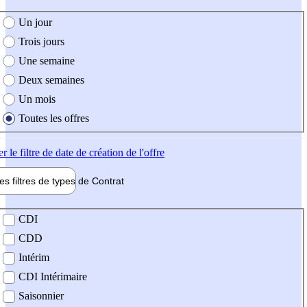
e création de l'offre
Un jour
Trois jours
Une semaine
Deux semaines
Un mois
Toutes les offres
er
le filtre de date de création de l'offre
les filtres de types de
Contrat
de contrat
CDI
CDD
Intérim
CDI Intérimaire
Saisonnier