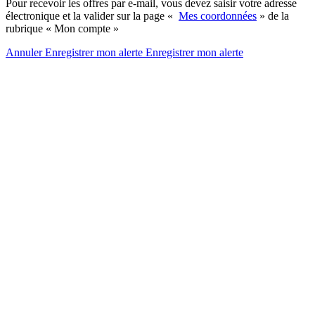
Pour recevoir les offres par e-mail, vous devez saisir votre adresse
électronique et la valider sur la page «
Mes coordonnées
» de la
rubrique « Mon compte »
Annuler
Enregistrer mon alerte
Enregistrer
mon alerte