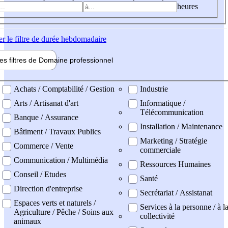
heures
er
le filtre de durée hebdomadaire
les filtres de
Domaine pro
fessionnel
ne professionel
Achats / Comptabilité / Gestion
Industrie
Arts / Artisanat d'art
Informatique /
Télécommunication
Banque / Assurance
Installation / Maintenance
Bâtiment / Travaux Publics
Marketing / Stratégie
Commerce / Vente
commerciale
Communication / Multimédia
Ressources Humaines
Conseil / Etudes
Santé
Direction d'entreprise
Secrétariat / Assistanat
Espaces verts et naturels /
Services à la personne / à l
Agriculture / Pêche / Soins aux
collectivité
animaux