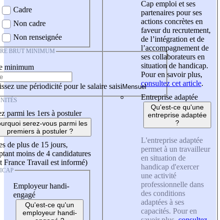
Cap emploi et ses
Cadre
partenaires pour ses
actions concrètes en
Non cadre
faveur du recrutement,
Non renseignée
de l’intégration et de
l’accompagnement de
IRE BRUT MINIMUM
ses collaborateurs en
situation de handicap.
re minimum
Pour en savoir plus,
consultez cet article
.
ssez une périodicité pour le salaire saisi
Entreprise adaptée
NITÉS
Qu'est-ce qu'une
z parmi les 1ers à postuler
entreprise adaptée
?
urquoi serez-vous parmi les
premiers à postuler ?
L'entreprise adaptée
es de plus de 15 jours,
permet à un travailleur
tant moins de 4 candidatures
en situation de
t France Travail est informé)
handicap d'exercer
ICAP
une activité
professionnelle dans
Employeur handi-
des conditions
engagé
adaptées à ses
Qu'est-ce qu'un
capacités. Pour en
employeur handi-
savoir plus,
consultez