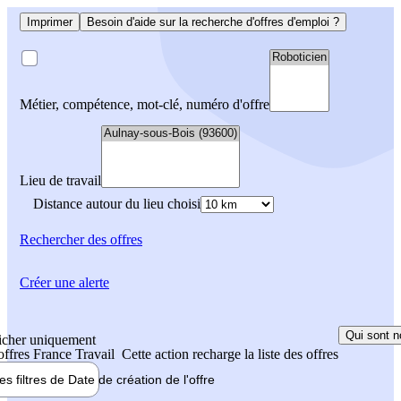
Imprimer
Besoin d'aide sur la recherche d'offres d'emploi ?
Métier, compétence, mot-clé, numéro d'offre
Lieu de travail
Distance autour du lieu choisi
Rechercher
des offres
Créer une alerte
Qui sont n
icher uniquement
 offres France Travail
Cette action recharge la liste des offres
les filtres de
Date de création
de l'offre