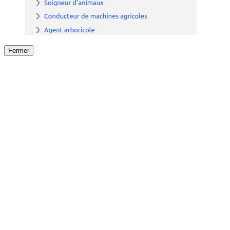
Fermer
Fermer
le détail de l'offre
/
Offre
sur
Offre précéden