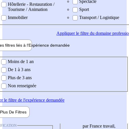
Spectacle
Hôtellerie - Restauration /
Tourisme / Animation
Sport
Immobilier
Transport / Logistique
Appliquer
le filtre du domaine professi
es filtres liés à l'
Expérience
demandée
ience demandée
Moins de 1 an
De 1 à 3 ans
Plus de 3 ans
Non renseignée
er
le filtre de l'expérience demandée
Plus De
Filtres
IFICATION
par France travail,