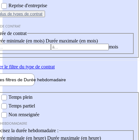
Reprise d'entreprise
plus
de types de contrat
 DE CONTRAT
ée de contrat
ée minimale (en mois)
Durée maximale (en mois)
mois
er
le filtre du type de contrat
les filtres de
Durée hebdo
madaire
 hebdomadaire
Temps plein
Temps partiel
Non renseignée
 HEBDOMADAIRE
cisez la durée hebdomadaire :
ée minimale (en heure)
Durée maximale (en heure)