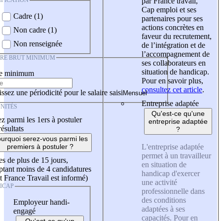
IFICATION
par France travail,
Cap emploi et ses
Cadre (1)
partenaires pour ses
actions concrètes en
Non cadre (1)
faveur du recrutement,
Non renseignée
de l’intégration et de
l’accompagnement de
IRE BRUT MINIMUM
ses collaborateurs en
situation de handicap.
re minimum
Pour en savoir plus,
consultez cet article
.
ssez une périodicité pour le salaire saisi
Entreprise adaptée
NITÉS
Qu'est-ce qu'une
z parmi les 1ers à postuler
entreprise adaptée
résultats
?
urquoi serez-vous parmi les
L'entreprise adaptée
premiers à postuler ?
permet à un travailleur
es de plus de 15 jours,
en situation de
tant moins de 4 candidatures
handicap d'exercer
t France Travail est informé)
une activité
ICAP
professionnelle dans
des conditions
Employeur handi-
adaptées à ses
engagé
capacités. Pour en
Qu'est-ce qu'un