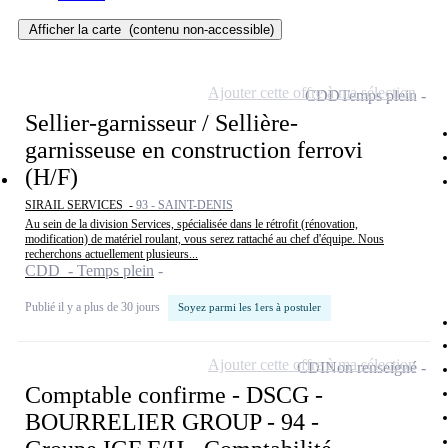
Afficher la carte
(contenu non-accessible)
Ajouter cette offre à ma sélection
CDD
Temps plein
Sellier-garnisseur / Sellière-
garnisseuse en construction ferrovi
(H/F)
SIRAIL SERVICES -
93 - SAINT-DENIS
Au sein de la division Services, spécialisée dans le rétrofit (rénovation,
modification) de matériel roulant, vous serez rattaché au chef d'équipe. Nous
recherchons actuellement plusieurs...
CDD - Temps plein
Publié il y a plus de 30 jours
Soyez parmi les 1ers à postuler
Ajouter cette offre à ma sélection
CDI
Non renseigné
Comptable confirme - DSCG -
BOURRELIER GROUP - 94 -