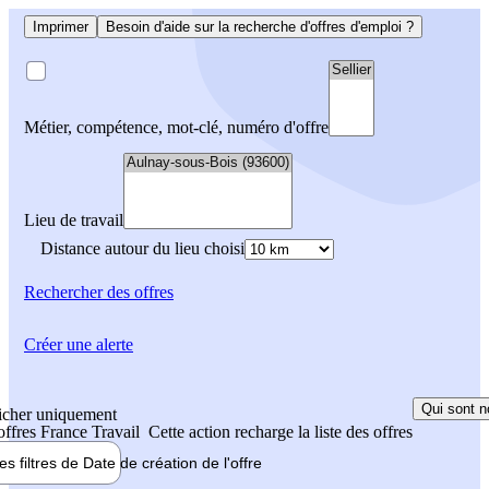
Imprimer
Besoin d'aide sur la recherche d'offres d'emploi ?
Métier, compétence, mot-clé, numéro d'offre
Lieu de travail
Distance autour du lieu choisi
Rechercher
des offres
Créer une alerte
Qui sont n
icher uniquement
 offres France Travail
Cette action recharge la liste des offres
les filtres de
Date de création
de l'offre