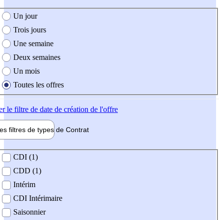
e création de l'offre
Un jour
Trois jours
Une semaine
Deux semaines
Un mois
Toutes les offres
er
le filtre de date de création de l'offre
les filtres de types de
Contrat
de contrat
CDI (1)
CDD (1)
Intérim
CDI Intérimaire
Saisonnier