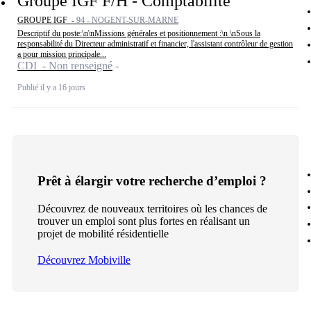
Groupe IGF F/H - Comptabilité
GROUPE IGF -
94 - NOGENT-SUR-MARNE
Descriptif du poste:\n\nMissions générales et positionnement :\n \nSous la
responsabilité du Directeur administratif et financier, l'assistant contrôleur de gestion
a pour mission principale...
CDI - Non renseigné
Publié il y a 16 jours
Prêt à élargir votre recherche d’emploi ?
Découvrez de nouveaux territoires où les chances de
trouver un emploi sont plus fortes en réalisant un
projet de mobilité résidentielle
Découvrez Mobiville