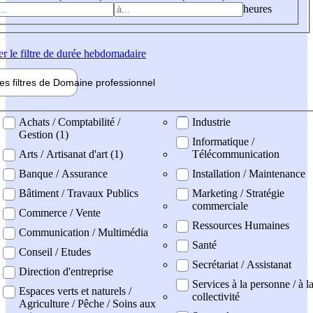
heures
er
le filtre de durée hebdomadaire
les filtres de
Domaine pro
fessionnel
ne professionel
Achats / Comptabilité /
Industrie
Gestion (1)
Informatique /
Arts / Artisanat d'art (1)
Télécommunication
Banque / Assurance
Installation / Maintenance
Bâtiment / Travaux Publics
Marketing / Stratégie
commerciale
Commerce / Vente
Ressources Humaines
Communication / Multimédia
Santé
Conseil / Etudes
Secrétariat / Assistanat
Direction d'entreprise
Services à la personne / à l
Espaces verts et naturels /
collectivité
Agriculture / Pêche / Soins aux