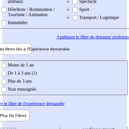
animaux
Spectacle
Hôtellerie - Restauration /
Sport
Tourisme / Animation
Transport / Logistique
Immobilier
Appliquer
le filtre du domaine professi
es filtres liés à l'
Expérience
demandée
ience demandée
Moins de 1 an
De 1 à 3 ans (1)
Plus de 3 ans
Non renseignée
er
le filtre de l'expérience demandée
Plus De
Filtres