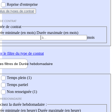
Reprise d'entreprise
plus
de types de contrat
 DE CONTRAT
ée de contrat
ée minimale (en mois)
Durée maximale (en mois)
mois
er
le filtre du type de contrat
les filtres de
Durée hebdo
madaire
 hebdomadaire
Temps plein (1)
Temps partiel
Non renseignée (1)
 HEBDOMADAIRE
cisez la durée hebdomadaire :
ée minimale (en heure)
Durée maximale (en heure)