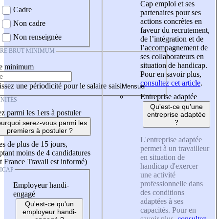
Cap emploi et ses
Cadre
partenaires pour ses
actions concrètes en
Non cadre
faveur du recrutement,
Non renseignée
de l’intégration et de
l’accompagnement de
IRE BRUT MINIMUM
ses collaborateurs en
situation de handicap.
re minimum
Pour en savoir plus,
consultez cet article
.
ssez une périodicité pour le salaire saisi
Entreprise adaptée
NITÉS
Qu'est-ce qu'une
z parmi les 1ers à postuler
entreprise adaptée
?
urquoi serez-vous parmi les
premiers à postuler ?
L'entreprise adaptée
es de plus de 15 jours,
permet à un travailleur
tant moins de 4 candidatures
en situation de
t France Travail est informé)
handicap d'exercer
ICAP
une activité
professionnelle dans
Employeur handi-
des conditions
engagé
adaptées à ses
Qu'est-ce qu'un
capacités. Pour en
employeur handi-
savoir plus,
consultez