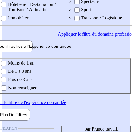
Spectacle
Hôtellerie - Restauration /
Tourisme / Animation
Sport
Immobilier
Transport / Logistique
Appliquer
le filtre du domaine professi
es filtres liés à l'
Expérience
demandée
ience demandée
Moins de 1 an
De 1 à 3 ans
Plus de 3 ans
Non renseignée
er
le filtre de l'expérience demandée
Plus De
Filtres
IFICATION
par France travail,