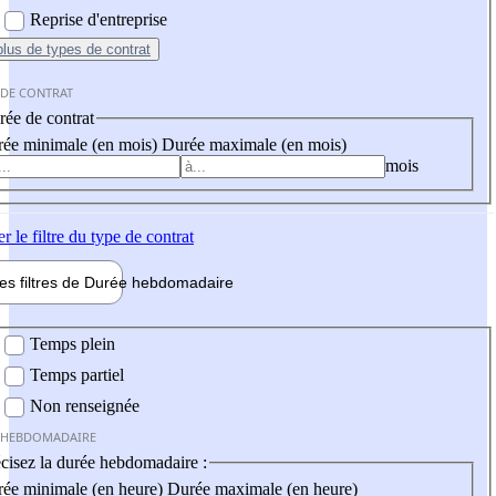
Reprise d'entreprise
plus
de types de contrat
 DE CONTRAT
ée de contrat
ée minimale (en mois)
Durée maximale (en mois)
mois
er
le filtre du type de contrat
les filtres de
Durée hebdo
madaire
 hebdomadaire
Temps plein
Temps partiel
Non renseignée
 HEBDOMADAIRE
cisez la durée hebdomadaire :
ée minimale (en heure)
Durée maximale (en heure)