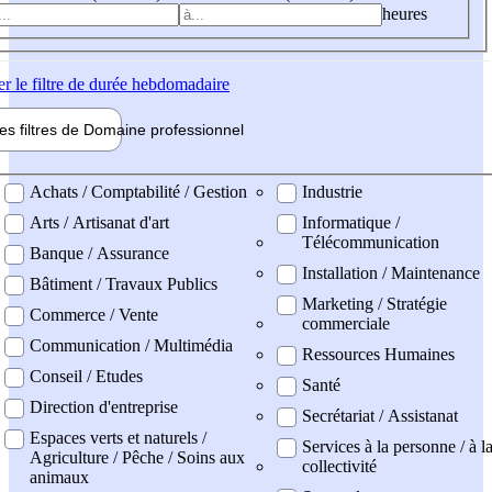
heures
er
le filtre de durée hebdomadaire
les filtres de
Domaine pro
fessionnel
ne professionel
Achats / Comptabilité / Gestion
Industrie
Arts / Artisanat d'art
Informatique /
Télécommunication
Banque / Assurance
Installation / Maintenance
Bâtiment / Travaux Publics
Marketing / Stratégie
Commerce / Vente
commerciale
Communication / Multimédia
Ressources Humaines
Conseil / Etudes
Santé
Direction d'entreprise
Secrétariat / Assistanat
Espaces verts et naturels /
Services à la personne / à l
Agriculture / Pêche / Soins aux
collectivité
animaux