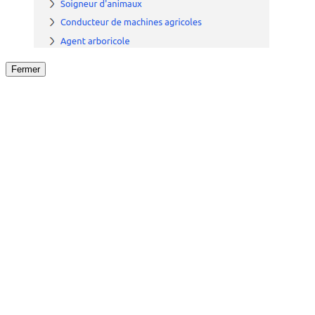
Fermer
Fermer
le détail de l'offre
/
Offre
sur
Offre précéden