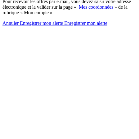
Pour recevoir les offres par e-mail, vous devez saisir votre adresse
électronique et la valider sur la page «
Mes coordonnées
» de la
rubrique « Mon compte »
Annuler
Enregistrer mon alerte
Enregistrer
mon alerte