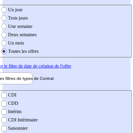
e création de l'offre
Un jour
Trois jours
Une semaine
Deux semaines
Un mois
Toutes les offres
er
le filtre de date de création de l'offre
les filtres de types de
Contrat
de contrat
CDI
CDD
Intérim
CDI Intérimaire
Saisonnier