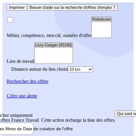
Imprimer
Besoin d'aide sur la recherche d'offres d'emploi ?
Métier, compétence, mot-clé, numéro d'offre
Lieu de travail
Distance autour du lieu choisi
Rechercher
des offres
Créer une alerte
Qui sont n
icher uniquement
 offres France Travail
Cette action recharge la liste des offres
les filtres de
Date de création
de l'offre