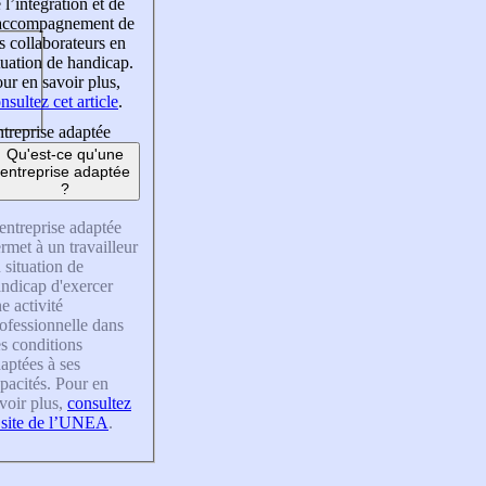
 l’intégration et de
’accompagnement de
s collaborateurs en
tuation de handicap.
ur en savoir plus,
nsultez cet article
.
treprise adaptée
Qu'est-ce qu'une
entreprise adaptée
?
entreprise adaptée
rmet à un travailleur
 situation de
ndicap d'exercer
e activité
ofessionnelle dans
s conditions
aptées à ses
pacités. Pour en
voir plus,
consultez
 site de l’UNEA
.