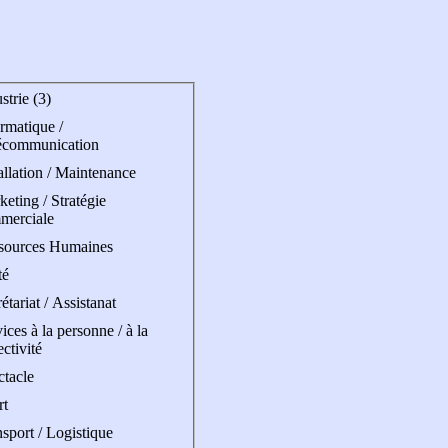
strie (3)
rmatique /
écommunication
allation / Maintenance
eting / Stratégie
merciale
sources Humaines
té
étariat / Assistanat
ices à la personne / à la
ectivité
ctacle
rt
sport / Logistique