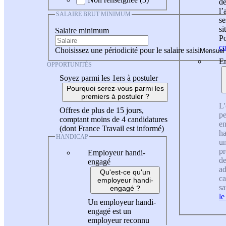
de
l
SALAIRE BRUT MINIMUM
se
si
Salaire minimum
Po
co
Choisissez une périodicité pour le salaire saisi
En
OPPORTUNITÉS
Soyez parmi les 1ers à postuler
Pourquoi serez-vous parmi les
premiers à postuler ?
L'
Offres de plus de 15 jours,
pe
comptant moins de 4 candidatures
en
(dont France Travail est informé)
ha
HANDICAP
un
pr
Employeur handi-
de
engagé
ad
Qu'est-ce qu'un
ca
employeur handi-
sa
engagé ?
le
Un employeur handi-
engagé est un
employeur reconnu