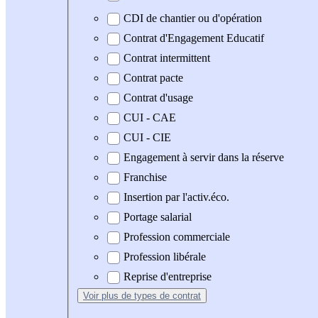
CDI de chantier ou d'opération
Contrat d'Engagement Educatif
Contrat intermittent
Contrat pacte
Contrat d'usage
CUI - CAE
CUI - CIE
Engagement à servir dans la réserve
Franchise
Insertion par l'activ.éco.
Portage salarial
Profession commerciale
Profession libérale
Reprise d'entreprise
Voir plus
de types de contrat