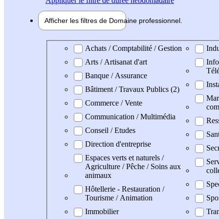
Appliquer
le filtre de durée hebdomadaire
Afficher les filtres de
Domaine pro
fessionnel
Domaine professionel
Achats / Comptabilité / Gestion
Indu
Arts / Artisanat d'art
Info
Tél
Banque / Assurance
Inst
Bâtiment / Travaux Publics (2)
Mark
Commerce / Vente
com
Communication / Multimédia
Res
Conseil / Etudes
San
Direction d'entreprise
Secr
Espaces verts et naturels /
Serv
Agriculture / Pêche / Soins aux
coll
animaux
Spe
Hôtellerie - Restauration /
Tourisme / Animation
Spo
Immobilier
Tran