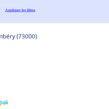
Appliquer
les filtres
mbéry (73000)