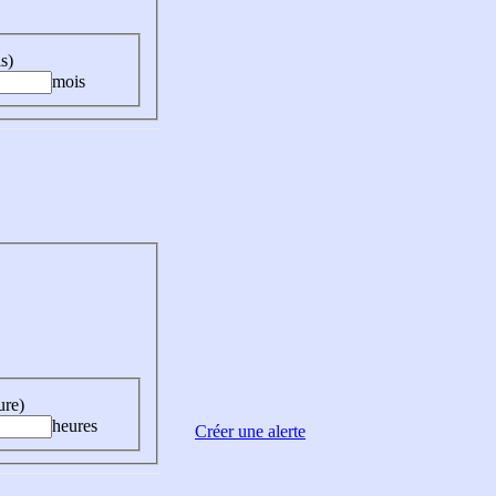
s)
mois
ure)
heures
Créer une alerte