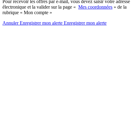
Pour recevoir les offres par e-mail, vous devez saisir votre adresse
électronique et la valider sur la page «
Mes coordonnées
» de la
rubrique « Mon compte »
Annuler
Enregistrer mon alerte
Enregistrer
mon alerte