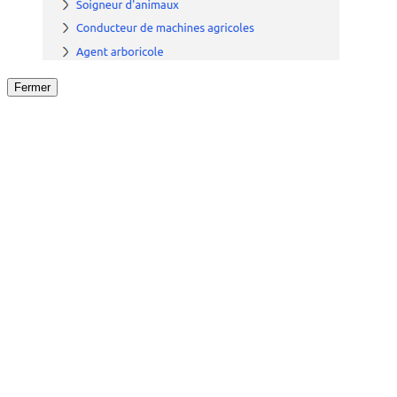
Fermer
Fermer
le détail de l'offre
/
Offre
sur
Offre précéden