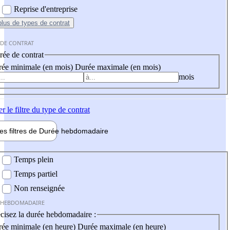
Reprise d'entreprise
plus
de types de contrat
 DE CONTRAT
ée de contrat
ée minimale (en mois)
Durée maximale (en mois)
mois
er
le filtre du type de contrat
les filtres de
Durée hebdo
madaire
 hebdomadaire
Temps plein
Temps partiel
Non renseignée
 HEBDOMADAIRE
cisez la durée hebdomadaire :
ée minimale (en heure)
Durée maximale (en heure)