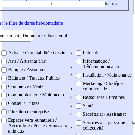
heures
er
le filtre de durée hebdomadaire
les filtres de
Domaine pro
fessionnel
ne professionel
Achats / Comptabilité / Gestion
Industrie
Arts / Artisanat d'art
Informatique /
Télécommunication
Banque / Assurance
Installation / Maintenance
Bâtiment / Travaux Publics
Marketing / Stratégie
Commerce / Vente
commerciale
Communication / Multimédia
Ressources Humaines
Conseil / Etudes
Santé
Direction d'entreprise
Secrétariat / Assistanat
Espaces verts et naturels /
Services à la personne / à l
Agriculture / Pêche / Soins aux
collectivité
animaux