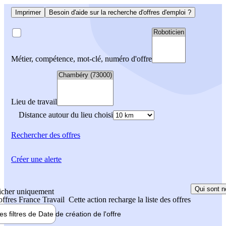
Imprimer
Besoin d'aide sur la recherche d'offres d'emploi ?
Métier, compétence, mot-clé, numéro d'offre
Lieu de travail
Distance autour du lieu choisi
Rechercher
des offres
Créer une alerte
Qui sont n
icher uniquement
 offres France Travail
Cette action recharge la liste des offres
les filtres de
Date de création
de l'offre