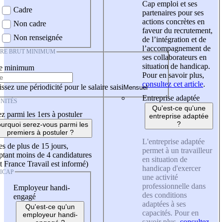
Cap emploi et ses
Cadre
partenaires pour ses
actions concrètes en
Non cadre
faveur du recrutement,
Non renseignée
de l’intégration et de
l’accompagnement de
IRE BRUT MINIMUM
ses collaborateurs en
situation de handicap.
re minimum
Pour en savoir plus,
consultez cet article
.
ssez une périodicité pour le salaire saisi
Entreprise adaptée
NITÉS
Qu'est-ce qu'une
z parmi les 1ers à postuler
entreprise adaptée
?
urquoi serez-vous parmi les
premiers à postuler ?
L'entreprise adaptée
es de plus de 15 jours,
permet à un travailleur
tant moins de 4 candidatures
en situation de
t France Travail est informé)
handicap d'exercer
ICAP
une activité
professionnelle dans
Employeur handi-
des conditions
engagé
adaptées à ses
Qu'est-ce qu'un
capacités. Pour en
employeur handi-
savoir plus,
consultez