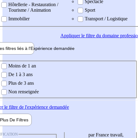
Spectacle
Hôtellerie - Restauration /
Tourisme / Animation
Sport
Immobilier
Transport / Logistique
Appliquer
le filtre du domaine professi
es filtres liés à l'
Expérience
demandée
ience demandée
Moins de 1 an
De 1 à 3 ans
Plus de 3 ans
Non renseignée
er
le filtre de l'expérience demandée
Plus De
Filtres
IFICATION
par France travail,