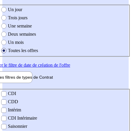
e création de l'offre
Un jour
Trois jours
Une semaine
Deux semaines
Un mois
Toutes les offres
er
le filtre de date de création de l'offre
les filtres de types de
Contrat
de contrat
CDI
CDD
Intérim
CDI Intérimaire
Saisonnier