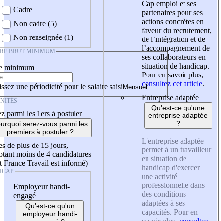
Cap emploi et ses
Cadre
partenaires pour ses
actions concrètes en
Non cadre (5)
faveur du recrutement,
Non renseignée (1)
de l’intégration et de
l’accompagnement de
IRE BRUT MINIMUM
ses collaborateurs en
situation de handicap.
re minimum
Pour en savoir plus,
consultez cet article
.
ssez une périodicité pour le salaire saisi
Entreprise adaptée
NITÉS
Qu'est-ce qu'une
z parmi les 1ers à postuler
entreprise adaptée
?
urquoi serez-vous parmi les
premiers à postuler ?
L'entreprise adaptée
es de plus de 15 jours,
permet à un travailleur
tant moins de 4 candidatures
en situation de
t France Travail est informé)
handicap d'exercer
ICAP
une activité
professionnelle dans
Employeur handi-
des conditions
engagé
adaptées à ses
Qu'est-ce qu'un
capacités. Pour en
employeur handi-
savoir plus,
consultez