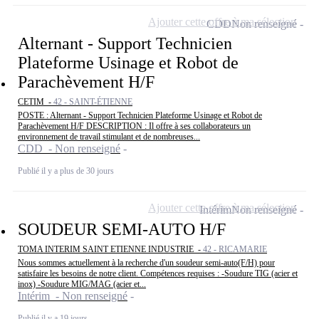
Ajouter cette offre à ma sélection
CDD
Non renseigné
Alternant - Support Technicien
Plateforme Usinage et Robot de
Parachèvement H/F
CETIM -
42 - SAINT-ÉTIENNE
POSTE : Alternant - Support Technicien Plateforme Usinage et Robot de
Parachèvement H/F DESCRIPTION : Il offre à ses collaborateurs un
environnement de travail stimulant et de nombreuses...
CDD - Non renseigné
Publié il y a plus de 30 jours
Ajouter cette offre à ma sélection
Intérim
Non renseigné
SOUDEUR SEMI-AUTO H/F
TOMA INTERIM SAINT ETIENNE INDUSTRIE -
42 - RICAMARIE
Nous sommes actuellement à la recherche d'un soudeur semi-auto(F/H) pour
satisfaire les besoins de notre client. Compétences requises : -Soudure TIG (acier et
inox) -Soudure MIG/MAG (acier et...
Intérim - Non renseigné
Publié il y a 19 jours