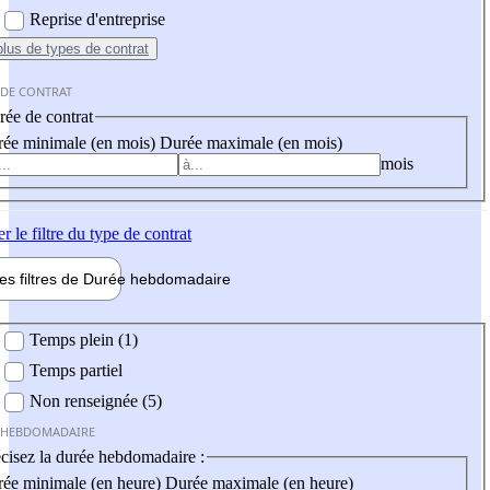
Reprise d'entreprise
plus
de types de contrat
 DE CONTRAT
ée de contrat
ée minimale (en mois)
Durée maximale (en mois)
mois
er
le filtre du type de contrat
les filtres de
Durée hebdo
madaire
 hebdomadaire
Temps plein (1)
Temps partiel
Non renseignée (5)
 HEBDOMADAIRE
cisez la durée hebdomadaire :
ée minimale (en heure)
Durée maximale (en heure)