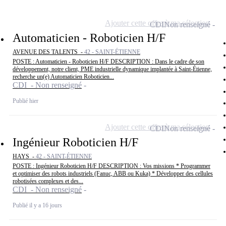
Ajouter cette offre à ma sélection
CDI
Non renseigné
Automaticien - Roboticien H/F
AVENUE DES TALENTS -
42 - SAINT-ÉTIENNE
POSTE : Automaticien - Roboticien H/F DESCRIPTION : Dans le cadre de son
développement, notre client, PME industrielle dynamique implantée à Saint-Étienne,
recherche un(e) Automaticien Roboticien...
CDI - Non renseigné
Publié hier
Ajouter cette offre à ma sélection
CDI
Non renseigné
Ingénieur Roboticien H/F
HAYS -
42 - SAINT-ÉTIENNE
POSTE : Ingénieur Roboticien H/F DESCRIPTION : Vos missions * Programmer
et optimiser des robots industriels (Fanuc, ABB ou Kuka) * Développer des cellules
robotisées complexes et des...
CDI - Non renseigné
Publié il y a 16 jours