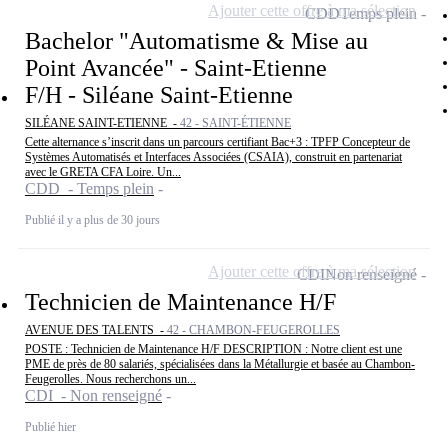
Ajouter cette offre à ma sélection
CDD
Temps plein
Bachelor "Automatisme & Mise au
Point Avancée" - Saint-Etienne
F/H - Siléane Saint-Etienne
SILÉANE SAINT-ETIENNE -
42 - SAINT-ÉTIENNE
Cette alternance s’inscrit dans un parcours certifiant Bac+3 : TPFP Concepteur de
Systèmes Automatisés et Interfaces Associées (CSAIA), construit en partenariat
avec le GRETA CFA Loire. Un...
CDD - Temps plein
Publié il y a plus de 30 jours
Ajouter cette offre à ma sélection
CDI
Non renseigné
Technicien de Maintenance H/F
AVENUE DES TALENTS -
42 - CHAMBON-FEUGEROLLES
POSTE : Technicien de Maintenance H/F DESCRIPTION : Notre client est une
PME de près de 80 salariés, spécialisées dans la Métallurgie et basée au Chambon-
Feugerolles. Nous recherchons un...
CDI - Non renseigné
Publié hier