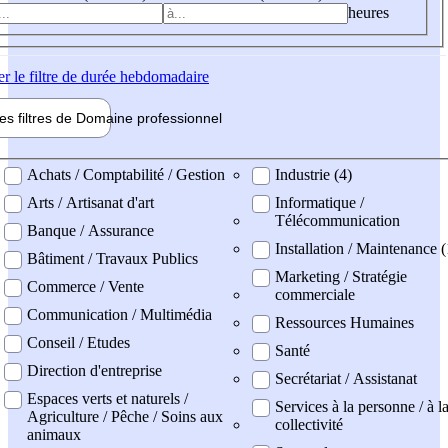
heures
er
le filtre de durée hebdomadaire
les filtres de
Domaine pro
fessionnel
ne professionel
Achats / Comptabilité / Gestion
Industrie (4)
Arts / Artisanat d'art
Informatique /
Télécommunication
Banque / Assurance
Installation / Maintenance (
Bâtiment / Travaux Publics
Marketing / Stratégie
Commerce / Vente
commerciale
Communication / Multimédia
Ressources Humaines
Conseil / Etudes
Santé
Direction d'entreprise
Secrétariat / Assistanat
Espaces verts et naturels /
Services à la personne / à l
Agriculture / Pêche / Soins aux
collectivité
animaux