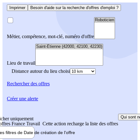
Imprimer
Besoin d'aide sur la recherche d'offres d'emploi ?
Métier, compétence, mot-clé, numéro d'offre
Lieu de travail
Distance autour du lieu choisi
Rechercher
des offres
Créer une alerte
Qui sont n
icher uniquement
 offres France Travail
Cette action recharge la liste des offres
les filtres de
Date de création
de l'offre