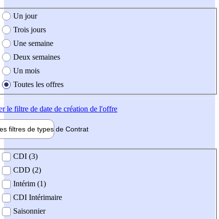
e création de l'offre
Un jour
Trois jours
Une semaine
Deux semaines
Un mois
Toutes les offres
er
le filtre de date de création de l'offre
les filtres de types de
Contrat
de contrat
CDI (3)
CDD (2)
Intérim (1)
CDI Intérimaire
Saisonnier