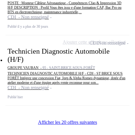
POSTE : Monteur Câbleur Aéronautique - Compétences Cfao & Impression 3D
H/F DESCRIPTION : Profil Vous êtes issu·e d'une formation CAP, Bac Pro ou
BTS en électrotechnique, maintenance industrielle,...
CDI - Non renseigné
Publié il y a plus de 30 jours
Ajouter cette offre à ma sélection
CDI
Non renseigné
Technicien Diagnostic Automobile
(H/F)
GROUPE VAUBAN -
95 - SAINT-BRICE-SOUS-FORÊT
TECHNICIEN DIAGNOSTIC AUTOMOBILE H/F - CDI - ST BRICE SOUS
FORÊT Intégrez une concession Fiat, Jeep & Alpha Romeo dynamique, dotée d'un
atelier moderne et d'une équipe après-vente reconnue pour son...
CDI - Non renseigné
Publié hier
Afficher les 20 offres suivantes