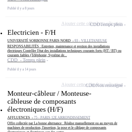
Publié il y a 8 jours
Ajouter cette offre à ma sélection
CDD
Temps plein
Electricien - F/H
UNIVERSITÉ SORBONNE PARIS NORD -
93 - VILLETANEUSE
RESPONSABILITÉS : Entretien, maintenance et gestion des installations
électriques Contrôler l'état des installations techniques courants forts (HT / BT) ou
courants faibles (Téléphonie, Système de...
CDD - Temps plein
Publié il y a 14 jours
Ajouter cette offre à ma sélection
CDD
Non renseigné
Monteur-câbleur / Monteuse-
câbleuse de composants
électroniques (H/F)
AFFLUENCES -
75 - PARIS 12E ARRONDISSEMENT
Offre collectée par La bonne alternance : Réalise manuellement ou au moyen de
machines de production, l'insertion, la pose et le câblage de composants