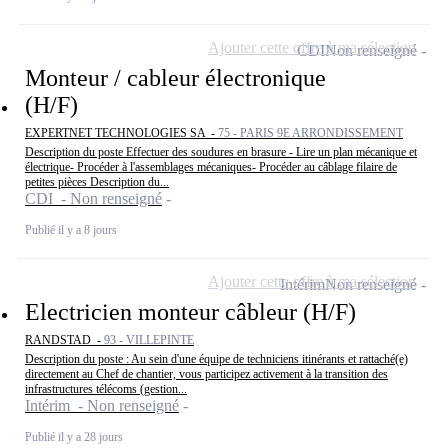
Ajouter cette offre à ma sélection
CDI
Non renseigné
Monteur / cableur électronique
(H/F)
EXPERTNET TECHNOLOGIES SA -
75 - PARIS 9E ARRONDISSEMENT
Description du poste Effectuer des soudures en brasure - Lire un plan mécanique et
électrique- Procéder à l'assemblages mécaniques- Procéder au câblage filaire de
petites pièces Description du...
CDI - Non renseigné
Publié il y a 8 jours
Ajouter cette offre à ma sélection
Intérim
Non renseigné
Electricien monteur câbleur (H/F)
RANDSTAD -
93 - VILLEPINTE
Description du poste : Au sein d'une équipe de techniciens itinérants et rattaché(e)
directement au Chef de chantier, vous participez activement à la transition des
infrastructures télécoms (gestion...
Intérim - Non renseigné
Publié il y a 28 jours