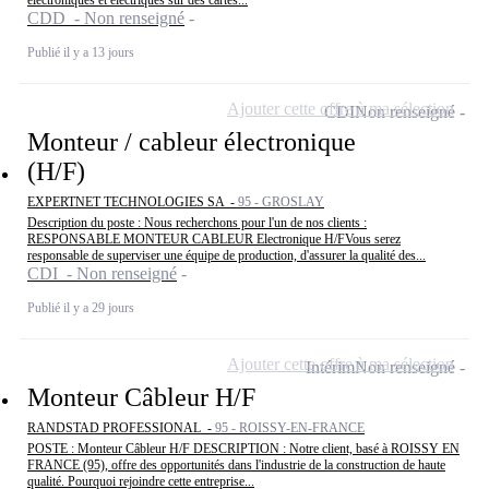
électroniques et électriques sur des cartes...
CDD - Non renseigné
Publié il y a 13 jours
Ajouter cette offre à ma sélection
CDI
Non renseigné
Monteur / cableur électronique
(H/F)
EXPERTNET TECHNOLOGIES SA -
95 - GROSLAY
Description du poste : Nous recherchons pour l'un de nos clients :
RESPONSABLE MONTEUR CABLEUR Electronique H/FVous serez
responsable de superviser une équipe de production, d'assurer la qualité des...
CDI - Non renseigné
Publié il y a 29 jours
Ajouter cette offre à ma sélection
Intérim
Non renseigné
Monteur Câbleur H/F
RANDSTAD PROFESSIONAL -
95 - ROISSY-EN-FRANCE
POSTE : Monteur Câbleur H/F DESCRIPTION : Notre client, basé à ROISSY EN
FRANCE (95), offre des opportunités dans l'industrie de la construction de haute
qualité. Pourquoi rejoindre cette entreprise...