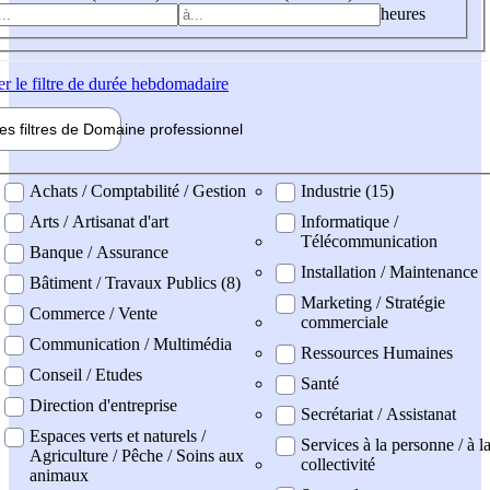
heures
er
le filtre de durée hebdomadaire
les filtres de
Domaine pro
fessionnel
ne professionel
Achats / Comptabilité / Gestion
Industrie (15)
Arts / Artisanat d'art
Informatique /
Télécommunication
Banque / Assurance
Installation / Maintenance
Bâtiment / Travaux Publics (8)
Marketing / Stratégie
Commerce / Vente
commerciale
Communication / Multimédia
Ressources Humaines
Conseil / Etudes
Santé
Direction d'entreprise
Secrétariat / Assistanat
Espaces verts et naturels /
Services à la personne / à l
Agriculture / Pêche / Soins aux
collectivité
animaux