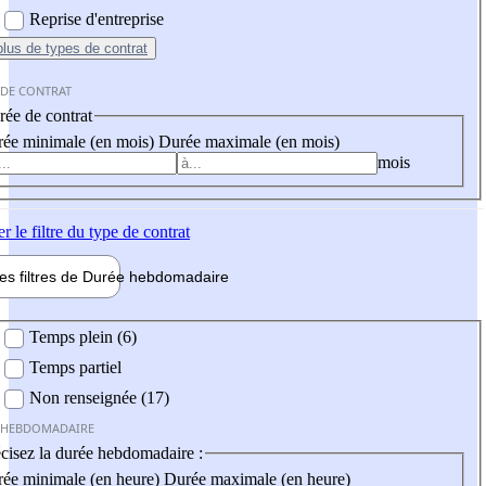
Reprise d'entreprise
plus
de types de contrat
 DE CONTRAT
ée de contrat
ée minimale (en mois)
Durée maximale (en mois)
mois
er
le filtre du type de contrat
les filtres de
Durée hebdo
madaire
 hebdomadaire
Temps plein (6)
Temps partiel
Non renseignée (17)
 HEBDOMADAIRE
cisez la durée hebdomadaire :
ée minimale (en heure)
Durée maximale (en heure)