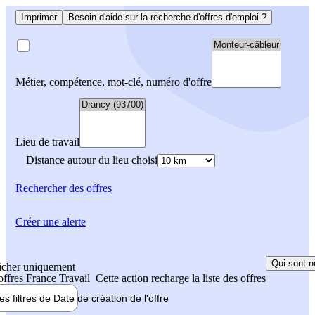
Imprimer
Besoin d'aide sur la recherche d'offres d'emploi ?
Métier, compétence, mot-clé, numéro d'offre
Lieu de travail
Distance autour du lieu choisi
Rechercher
des offres
Créer une alerte
Qui sont n
icher uniquement
 offres France Travail
Cette action recharge la liste des offres
les filtres de
Date de création
de l'offre