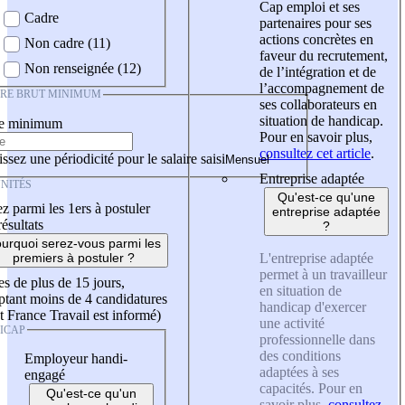
Cap emploi et ses
Cadre
partenaires pour ses
actions concrètes en
Non cadre (11)
faveur du recrutement,
Non renseignée (12)
de l’intégration et de
l’accompagnement de
IRE BRUT MINIMUM
ses collaborateurs en
situation de handicap.
re minimum
Pour en savoir plus,
consultez cet article
.
ssez une périodicité pour le salaire saisi
Entreprise adaptée
NITÉS
Qu'est-ce qu'une
z parmi les 1ers à postuler
entreprise adaptée
résultats
?
urquoi serez-vous parmi les
L'entreprise adaptée
premiers à postuler ?
permet à un travailleur
es de plus de 15 jours,
en situation de
tant moins de 4 candidatures
handicap d'exercer
t France Travail est informé)
une activité
ICAP
professionnelle dans
des conditions
Employeur handi-
adaptées à ses
engagé
capacités. Pour en
Qu'est-ce qu'un
savoir plus,
consultez