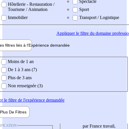
Spectacle
Hôtellerie - Restauration /
Tourisme / Animation
Sport
Immobilier
Transport / Logistique
Appliquer
le filtre du domaine professi
es filtres liés à l'
Expérience
demandée
ience demandée
Moins de 1 an
De 1 à 3 ans (7)
Plus de 3 ans
Non renseignée (3)
er
le filtre de l'expérience demandée
Plus De
Filtres
IFICATION
par France travail,