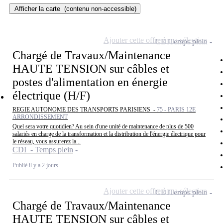
Afficher la carte
(contenu non-accessible)
Ajouter cette offre à ma sélection
CDI
Temps plein
Chargé de Travaux/Maintenance
HAUTE TENSION sur câbles et
postes d'alimentation en énergie
électrique (H/F)
REGIE AUTONOME DES TRANSPORTS PARISIENS -
75 - PARIS 12E
ARRONDISSEMENT
Quel sera votre quotidien? Au sein d'une unité de maintenance de plus de 500
salariés en charge de la transformation et la distribution de l'énergie électrique pour
le réseau, vous assurerez la...
CDI - Temps plein
Publié il y a 2 jours
Ajouter cette offre à ma sélection
CDI
Temps plein
Chargé de Travaux/Maintenance
HAUTE TENSION sur câbles et