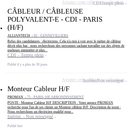
Ajouter cette offre à ma sélection
CDI
Temps plein
CÂBLEUR / CÂBLEUSE
POLYVALENT-E - CDI - PARIS
(H/F)
ALLIANTECH -
92 - GENNEVILLIERS
Refus des candidatures : électriciens. Cela n'a rien à voir avec le métier de câbleur
décrit plus bas : nous recherchons des personnes sachant travailler sur des objets de
quelques minimètre et plus...
CDI - Temps plein
Publié il y a plus de 30 jours
Ajouter cette offre à ma sélection
Intérim
Non renseigné
Monteur Cableur H/F
PROMAN -
75 - PARIS 10E ARRONDISSEMENT
POSTE : Monteur Cableur H/F DESCRIPTION : Votre agence PROMAN
recherche pour l'un de ses clients un Monteur câbleur H/F. Description du poste :
Nous recherchons un électricien qualifié pour...
Intérim - Non renseigné
Publié hier