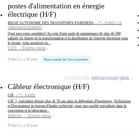
postes d'alimentation en énergie
électrique (H/F)
REGIE AUTONOME DES TRANSPORTS PARISIENS -
75 - PARIS 12E
ARRONDISSEMENT
Quel sera votre quotidien? Au sein d'une unité de maintenance de plus de 500
salariés en charge de la transformation et la distribution de l'énergie électrique pour
le réseau, vous assurerez la...
CDI - Temps plein
Publié il y a 30 jours
Soyez parmi les 1ers à postuler
Ajouter cette offre à ma sélection
Intérim
Temps plein
Câbleur électronique (H/F)
GIF -
75 - PARIS
GIF 3, spécialiste depuis plus de 50 ans dans la délégation d'Ingénieurs, Techniciens
et Dessinateurs en bureau d'études recherche, pour une société spécialisée dans la
conception et la fabrication...
Intérim - Temps plein
Publié il y a 30 jours