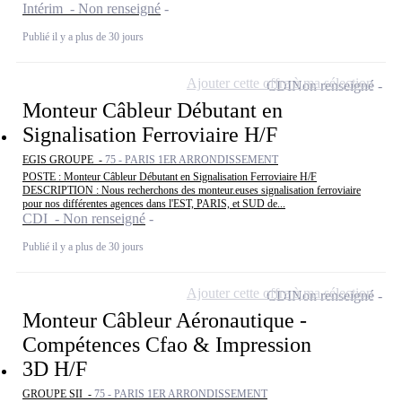
Intérim - Non renseigné
Publié il y a plus de 30 jours
Ajouter cette offre à ma sélection
CDI
Non renseigné
Monteur Câbleur Débutant en
Signalisation Ferroviaire H/F
EGIS GROUPE -
75 - PARIS 1ER ARRONDISSEMENT
POSTE : Monteur Câbleur Débutant en Signalisation Ferroviaire H/F
DESCRIPTION : Nous recherchons des monteur.euses signalisation ferroviaire
pour nos différentes agences dans l'EST, PARIS, et SUD de...
CDI - Non renseigné
Publié il y a plus de 30 jours
Ajouter cette offre à ma sélection
CDI
Non renseigné
Monteur Câbleur Aéronautique -
Compétences Cfao & Impression
3D H/F
GROUPE SII -
75 - PARIS 1ER ARRONDISSEMENT