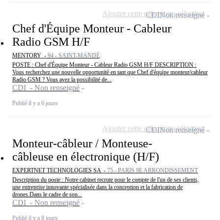
Ajouter cette offre à ma sélection
CDI
Non renseigné
Chef d'Équipe Monteur - Cableur
Radio GSM H/F
MENTORY -
94 - SAINT-MANDÉ
POSTE : Chef d'Équipe Monteur - Cableur Radio GSM H/F DESCRIPTION :
Vous recherchez une nouvelle opportunité en tant que Chef d'équipe monteur/cableur
Radio GSM ? Vous avez la possibilité de...
CDI - Non renseigné
Publié il y a 6 jours
Ajouter cette offre à ma sélection
CDI
Non renseigné
Monteur-câbleur / Monteuse-
câbleuse en électronique (H/F)
EXPERTNET TECHNOLOGIES SA -
75 - PARIS 9E ARRONDISSEMENT
Description du poste : Notre cabinet recrute pour le compte de l'un de ses clients,
une entreprise innovante spécialisée dans la conception et la fabrication de
drones.Dans le cadre de son...
CDI - Non renseigné
Publié il y a 8 jours