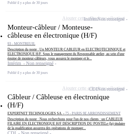
Publié il y a plus de 30 jours
Ajouter cette offre à ma sélection
Intérim
Non renseigné
Monteur-câbleur / Monteuse-
câbleuse en électronique (H/F)
93 - MONTREUIL
Description du poste : Un MONTEUR CABLEUR en ELECTROTECHNIQUE et
ELECTRONIQUE H/F. Sous le management du Responsable atelier, au sein d'une
équipe de monteur-câbleurs, vous assurez le montage et le...
Intérim - Non renseigné
Publié il y a plus de 30 jours
Ajouter cette offre à ma sélection
CDI
Non renseigné
Câbleur / Câbleuse en électronique
(H/F)
EXPERTNET TECHNOLOGIES SA -
75 - PARIS 9E ARRONDISSEMENT
Description du poste : Nous recherchons pour l'un de nos clients : un CABLEUR
FILAIRE EN ELECTRONIQUE H/F DESCRIPTION DU POSTELe (la) titulaire
de la qualification assurera des opérations de montage...
CDI - Non renseigné