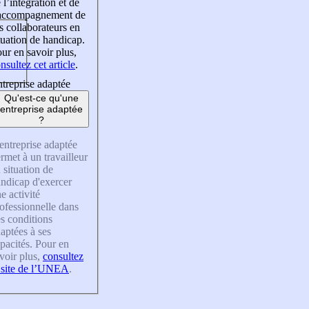
 l’intégration et de
’accompagnement de
s collaborateurs en
tuation de handicap.
ur en savoir plus,
nsultez cet article
.
treprise adaptée
Qu'est-ce qu'une
entreprise adaptée
?
entreprise adaptée
rmet à un travailleur
 situation de
ndicap d'exercer
e activité
ofessionnelle dans
s conditions
aptées à ses
pacités. Pour en
voir plus,
consultez
 site de l’UNEA
.