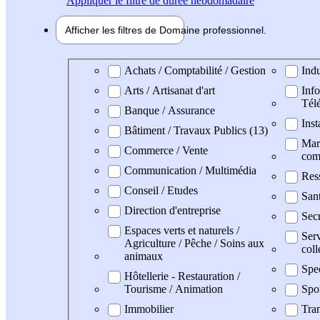
Appliquer
le filtre de durée hebdomadaire
Afficher les filtres de
Domaine pro
fessionnel
Domaine professionel
Achats / Comptabilité / Gestion
Indu
Arts / Artisanat d'art
Info
Tél
Banque / Assurance
Inst
Bâtiment / Travaux Publics (13)
Mark
Commerce / Vente
com
Communication / Multimédia
Res
Conseil / Etudes
San
Direction d'entreprise
Secr
Espaces verts et naturels /
Serv
Agriculture / Pêche / Soins aux
coll
animaux
Spe
Hôtellerie - Restauration /
Tourisme / Animation
Spo
Immobilier
Tran