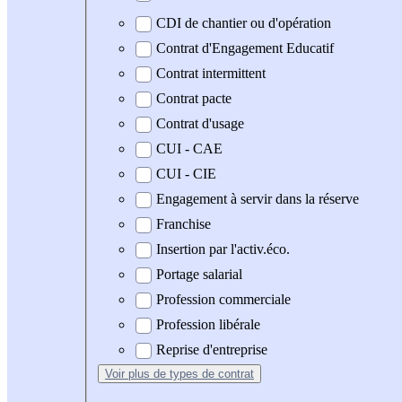
CDI de chantier ou d'opération
Contrat d'Engagement Educatif
Contrat intermittent
Contrat pacte
Contrat d'usage
CUI - CAE
CUI - CIE
Engagement à servir dans la réserve
Franchise
Insertion par l'activ.éco.
Portage salarial
Profession commerciale
Profession libérale
Reprise d'entreprise
Voir plus
de types de contrat