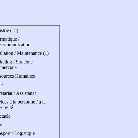
strie (15)
rmatique /
écommunication
allation / Maintenance (1)
eting / Stratégie
merciale
sources Humaines
té
étariat / Assistanat
ices à la personne / à la
ectivité
ctacle
rt
sport / Logistique