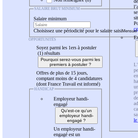
de
l
SALAIRE BRUT MINIMUM
se
si
Salaire minimum
Po
co
Choisissez une périodicité pour le salaire saisi
En
OPPORTUNITÉS
Soyez parmi les 1ers à postuler
(1)
résultats
Pourquoi serez-vous parmi les
L'
premiers à postuler ?
pe
Offres de plus de 15 jours,
en
comptant moins de 4 candidatures
ha
(dont France Travail est informé)
un
HANDICAP
pr
de
Employeur handi-
ad
engagé
ca
Qu'est-ce qu'un
sa
employeur handi-
le
engagé ?
Un employeur handi-
engagé est un