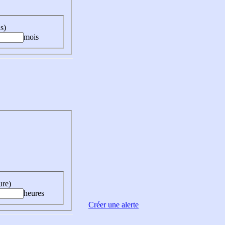
s)
mois
ure)
heures
Créer une alerte