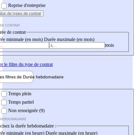
Reprise d'entreprise
plus
de types de contrat
 DE CONTRAT
ée de contrat
ée minimale (en mois)
Durée maximale (en mois)
mois
er
le filtre du type de contrat
les filtres de
Durée hebdo
madaire
 hebdomadaire
Temps plein
Temps partiel
Non renseignée (9)
 HEBDOMADAIRE
cisez la durée hebdomadaire :
ée minimale (en heure)
Durée maximale (en heure)