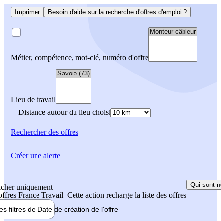
Imprimer
Besoin d'aide sur la recherche d'offres d'emploi ?
Métier, compétence, mot-clé, numéro d'offre
Lieu de travail
Distance autour du lieu choisi
Rechercher
des offres
Créer une alerte
Qui sont n
icher uniquement
 offres France Travail
Cette action recharge la liste des offres
les filtres de
Date de création
de l'offre