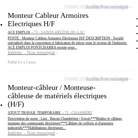
Ajouter cette offre à ma sélection
Intérim
Non renseigné
Monteur Cableur Armoires
Electriques H/F
ACE EMPLOI -
73 - SAINTE-HÉLÈNE-DU-LAC
POSTE : Monteur Cableur Armoires Electriques H/F DESCRIPTION : Société
spécialisée dans la conception et fabrication de pièces pour le secteur de l'industrie.
ACE EMPLOI PONTCHARRA recrute pour...
Intérim - Non renseigné
Publié il y a 2 jours
Ajouter cette offre à ma sélection
Intérim
Non renseigné
Monteur-câbleur / Monteuse-
câbleuse de matériels électriques
(H/F)
ATOUT TRAVAIL TEMPORAIRE -
73 - CHAMBÉRY
Description du poste : Lieu : Bassin Chambérien / Aixois***Réalise le câblage,
montage des composants électriques***Câblage de coffrets et d'armoires
industriels***Habilitations électriques...
Intérim - Non renseigné