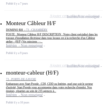
Publié il y a 7 jours
Ajouter cette offre à ma sélection
Intérim
Non renseigné
Monteur Câbleur H/F
DOMINO RH -
73 - CHAMBÉRY
POSTE : Monteur Câbleur H/F DESCRIPTION : Notre client spécialisé dans les
travaux d'installation électrique dans tous locaux est à la recherche d'un Câbleur
atelier - (H/F) Vos missions : -...
Intérim - Non renseigné
Publié il y a 9 jours
Ajouter cette offre à ma sélection
Intérim
Non renseigné
monteur-cableur (H/F)
73 - PORTE-DE-SAVOIE
Embarquez avec Start People...CDI, CDD ou Intérim, quel que soit le secteur
d'activité, Start People vous accompagne dans votre recherche d'emploi. Nos
équipes, réparties au sein de 235 agences à...
Intérim - Non renseigné
Publié il y a 10 jours