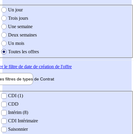
e création de l'offre
Un jour
Trois jours
Une semaine
Deux semaines
Un mois
Toutes les offres
er
le filtre de date de création de l'offre
les filtres de types de
Contrat
de contrat
CDI (1)
CDD
Intérim (8)
CDI Intérimaire
Saisonnier