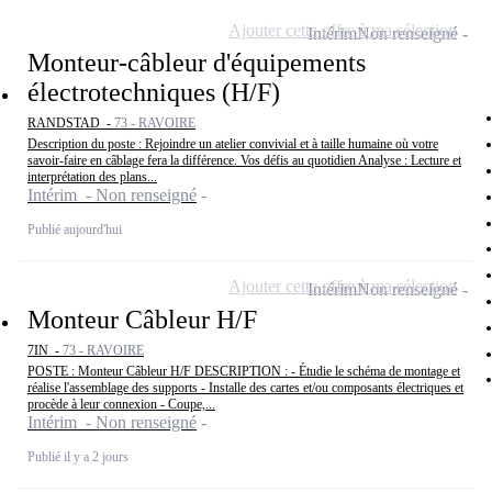
Ajouter cette offre à ma sélection
Intérim
Non renseigné
Monteur-câbleur d'équipements
électrotechniques (H/F)
RANDSTAD -
73 - RAVOIRE
Description du poste : Rejoindre un atelier convivial et à taille humaine où votre
savoir-faire en câblage fera la différence. Vos défis au quotidien Analyse : Lecture et
interprétation des plans...
Intérim - Non renseigné
Publié aujourd'hui
Ajouter cette offre à ma sélection
Intérim
Non renseigné
Monteur Câbleur H/F
7IN -
73 - RAVOIRE
POSTE : Monteur Câbleur H/F DESCRIPTION : - Étudie le schéma de montage et
réalise l'assemblage des supports - Installe des cartes et/ou composants électriques et
procède à leur connexion - Coupe,...
Intérim - Non renseigné
Publié il y a 2 jours