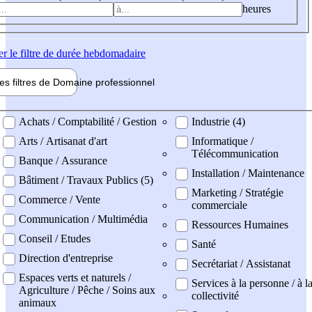
heures
er
le filtre de durée hebdomadaire
les filtres de
Domaine pro
fessionnel
ne professionel
Achats / Comptabilité / Gestion
Industrie (4)
Arts / Artisanat d'art
Informatique /
Télécommunication
Banque / Assurance
Installation / Maintenance
Bâtiment / Travaux Publics (5)
Marketing / Stratégie
Commerce / Vente
commerciale
Communication / Multimédia
Ressources Humaines
Conseil / Etudes
Santé
Direction d'entreprise
Secrétariat / Assistanat
Espaces verts et naturels /
Services à la personne / à l
Agriculture / Pêche / Soins aux
collectivité
animaux