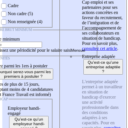
Cap emploi et ses
Cadre
partenaires pour ses
actions concrètes en
Non cadre (5)
faveur du recrutement,
Non renseignée (4)
de l’intégration et de
l’accompagnement de
IRE BRUT MINIMUM
ses collaborateurs en
situation de handicap.
re minimum
Pour en savoir plus,
consultez cet article
.
ssez une périodicité pour le salaire saisi
Entreprise adaptée
NITÉS
Qu'est-ce qu'une
z parmi les 1ers à postuler
entreprise adaptée
?
urquoi serez-vous parmi les
premiers à postuler ?
L'entreprise adaptée
es de plus de 15 jours,
permet à un travailleur
tant moins de 4 candidatures
en situation de
t France Travail est informé)
handicap d'exercer
ICAP
une activité
professionnelle dans
Employeur handi-
des conditions
engagé
adaptées à ses
Qu'est-ce qu'un
capacités. Pour en
employeur handi-
savoir plus,
consultez