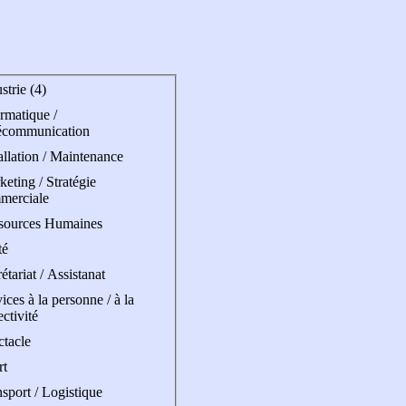
strie (4)
rmatique /
écommunication
allation / Maintenance
eting / Stratégie
merciale
sources Humaines
té
étariat / Assistanat
ices à la personne / à la
ectivité
ctacle
rt
sport / Logistique