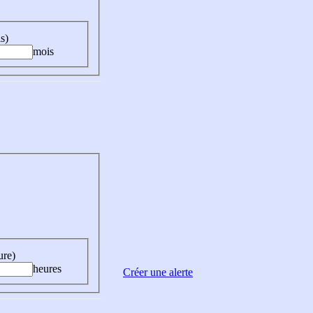
s)
mois
ure)
heures
Créer une alerte