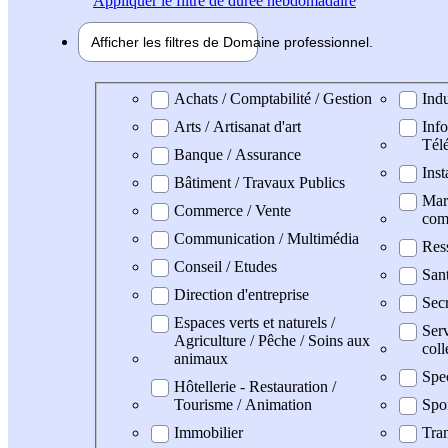
Appliquer
le filtre de durée hebdomadaire
Afficher les filtres de
Domaine pro
fessionnel
Domaine professionel
Achats / Comptabilité / Gestion
Indu
Arts / Artisanat d'art
Info
Tél
Banque / Assurance
Inst
Bâtiment / Travaux Publics
Mark
Commerce / Vente
com
Communication / Multimédia
Res
Conseil / Etudes
San
Direction d'entreprise
Secr
Espaces verts et naturels /
Serv
Agriculture / Pêche / Soins aux
coll
animaux
Spe
Hôtellerie - Restauration /
Tourisme / Animation
Spo
Immobilier
Tran