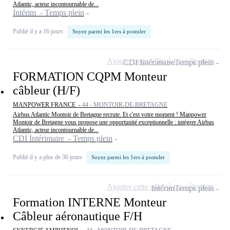
Atlantic, acteur incontournable de...
Intérim - Temps plein
Publié il y a 16 jours
Soyez parmi les 1ers à postuler
Ajouter cette offre à ma sélection
CDI Intérimaire
Temps plein
FORMATION CQPM Monteur
câbleur (H/F)
MANPOWER FRANCE -
44 - MONTOIR-DE-BRETAGNE
Airbus Atlantic Montoir de Bretagne recrute. Et c'est votre moment ! Manpower
Montoir de Bretagne vous propose une opportunité exceptionnelle : intégrer Airbus
Atlantic, acteur incontournable de...
CDI Intérimaire - Temps plein
Publié il y a plus de 30 jours
Soyez parmi les 1ers à postuler
Ajouter cette offre à ma sélection
Intérim
Temps plein
Formation INTERNE Monteur
Câbleur aéronautique F/H