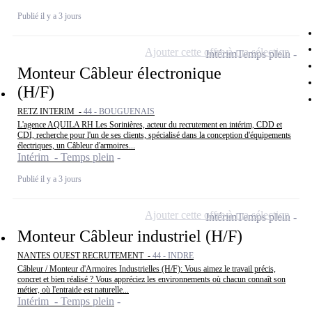
Publié il y a 3 jours
Ajouter cette offre à ma sélection
Intérim
Temps plein
Monteur Câbleur électronique
(H/F)
RETZ INTERIM -
44 - BOUGUENAIS
L'agence AQUILA RH Les Sorinières, acteur du recrutement en intérim, CDD et
CDI, recherche pour l'un de ses clients, spécialisé dans la conception d'équipements
électriques, un Câbleur d'armoires...
Intérim - Temps plein
Publié il y a 3 jours
Ajouter cette offre à ma sélection
Intérim
Temps plein
Monteur Câbleur industriel (H/F)
NANTES OUEST RECRUTEMENT -
44 - INDRE
Câbleur / Monteur d'Armoires Industrielles (H/F): Vous aimez le travail précis,
concret et bien réalisé ? Vous appréciez les environnements où chacun connaît son
métier, où l'entraide est naturelle...
Intérim - Temps plein