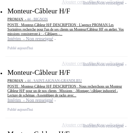
Ajouter cette offre à ma sélection
Intérim
Non renseigné
Monteur-Câbleur H/F
PROMAN -
44 - BIGNON
POSTE : Monteur-Câbleur H/F DESCRIPTION : L'agence PROMAN Les
Sorinières recherche pour l'un de ses clients un Monteur/Câbleur HF en atelier. Vos
missions consisteront à : - Câblages -...
Intérim - Non renseigné
Publié aujourd'hui
Ajouter cette offre à ma sélection
Intérim
Non renseigné
Monteur-Câbleur H/F
PROMAN -
44 - SAINT-AIGNAN-GRANDLIEU
POSTE : Monteur-Câbleur H/F DESCRIPTION : Nous recherchons un Monteur
Câbleur H/F pour un de nos clients : Missions : -Montage / câblage industriel -
Lecture de schémas -Assemblage de racks avec...
Intérim - Non renseigné
Publié aujourd'hui
Ajouter cette offre à ma sélection
Intérim
Non renseigné