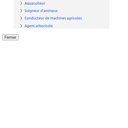
Fermer
Fermer
le détail de l'offre
/
Offre
sur
Offre précéden