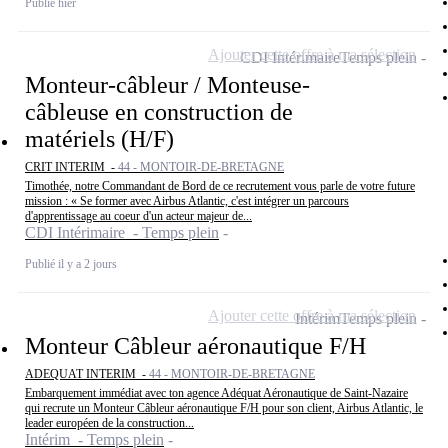
Publié hier
Ajouter cette offre à ma sélection
CDI Intérimaire
Temps plein
Monteur-câbleur / Monteuse-
câbleuse en construction de
matériels (H/F)
CRIT INTERIM -
44 - MONTOIR-DE-BRETAGNE
Timothée, notre Commandant de Bord de ce recrutement vous parle de votre future
mission : « Se former avec Airbus Atlantic, c'est intégrer un parcours
d'apprentissage au coeur d'un acteur majeur de...
CDI Intérimaire - Temps plein
Publié il y a 2 jours
Ajouter cette offre à ma sélection
Intérim
Temps plein
Monteur Câbleur aéronautique F/H
ADEQUAT INTERIM -
44 - MONTOIR-DE-BRETAGNE
Embarquement immédiat avec ton agence Adéquat Aéronautique de Saint-Nazaire
qui recrute un Monteur Câbleur aéronautique F/H pour son client, Airbus Atlantic, le
leader européen de la construction...
Intérim - Temps plein