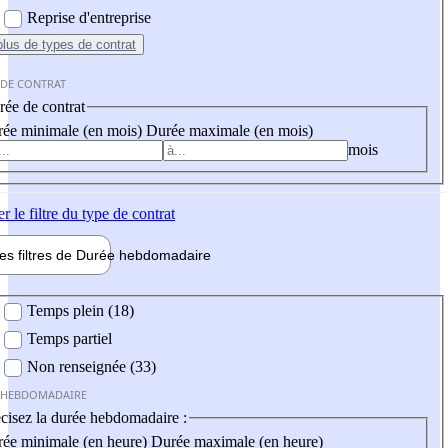
Reprise d'entreprise
plus
de types de contrat
 DE CONTRAT
ée de contrat
ée minimale (en mois)
Durée maximale (en mois)
mois
er
le filtre du type de contrat
les filtres de
Durée hebdo
madaire
 hebdomadaire
Temps plein (18)
Temps partiel
Non renseignée (33)
 HEBDOMADAIRE
cisez la durée hebdomadaire :
ée minimale (en heure)
Durée maximale (en heure)