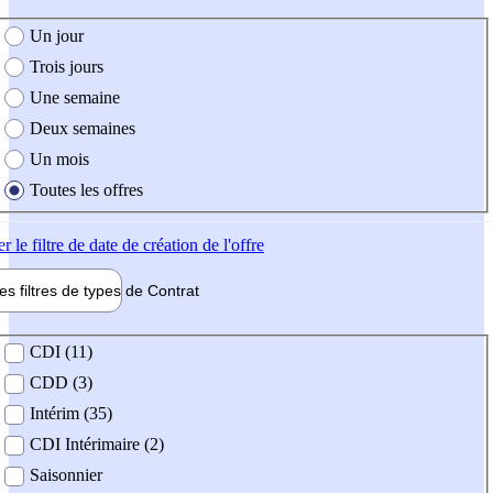
e création de l'offre
Un jour
Trois jours
Une semaine
Deux semaines
Un mois
Toutes les offres
er
le filtre de date de création de l'offre
les filtres de types de
Contrat
de contrat
CDI (11)
CDD (3)
Intérim (35)
CDI Intérimaire (2)
Saisonnier