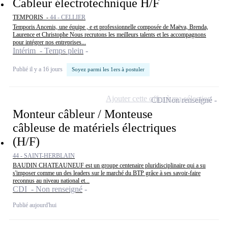
Cableur électrotechnique H/F
TEMPORIS -
44 - CELLIER
Temporis Ancenis, une équipe , e et professionnelle composée de Maëva, Brenda,
Laurence et Christophe Nous recrutons les meilleurs talents et les accompagnons
pour intégrer nos entreprises...
Intérim - Temps plein
Publié il y a 16 jours
Soyez parmi les 1ers à postuler
Ajouter cette offre à ma sélection
CDI
Non renseigné
Monteur câbleur / Monteuse
câbleuse de matériels électriques
(H/F)
44 - SAINT-HERBLAIN
BAUDIN CHATEAUNEUF est un groupe centenaire pluridisciplinaire qui a su
s'imposer comme un des leaders sur le marché du BTP grâce à ses savoir-faire
reconnus au niveau national et...
CDI - Non renseigné
Publié aujourd'hui