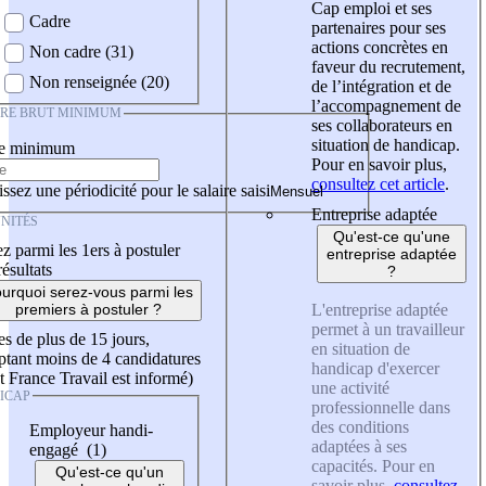
Cap emploi et ses
Cadre
partenaires pour ses
actions concrètes en
Non cadre (31)
faveur du recrutement,
Non renseignée (20)
de l’intégration et de
l’accompagnement de
IRE BRUT MINIMUM
ses collaborateurs en
situation de handicap.
re minimum
Pour en savoir plus,
consultez cet article
.
ssez une périodicité pour le salaire saisi
Entreprise adaptée
NITÉS
Qu'est-ce qu'une
z parmi les 1ers à postuler
entreprise adaptée
résultats
?
urquoi serez-vous parmi les
L'entreprise adaptée
premiers à postuler ?
permet à un travailleur
es de plus de 15 jours,
en situation de
tant moins de 4 candidatures
handicap d'exercer
t France Travail est informé)
une activité
ICAP
professionnelle dans
des conditions
Employeur handi-
adaptées à ses
engagé (1)
capacités. Pour en
Qu'est-ce qu'un
savoir plus,
consultez