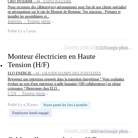
CRIT INTERIM -
44 - SAINT-NAZAIRE
Nous recrutons des câbleurs(ses) aéronautiques pour l'un de nos clients spécialisé
en aéronautique sur le site de Montoir de Bretagne. Vos missions : Préparer et
installer les assemblages et...
Intérim - Temps plein
Publié il y a 3 jours
Ajouter cette offre à ma sélection
CDI
Temps plein
Monteur électricien en Haute
Tension (H/F)
ELO ENERGIE -
44 - GRANDCHAMPS DES FONTAINES
Rejoignez une entreprise engagée dans la transition énergétique ! Vous souhaitez
évoluer au sein d'une entreprise à taille humaine (100 collaborateurs) en pleine
croissance ? Bienvenue chez ELO...
CDI - Temps plein
Publié il y a 29 jours
Soyez parmi les 1ers à postuler
Employeur handi-engagé
Ajouter cette offre à ma sélection
Intérim
Temps plein