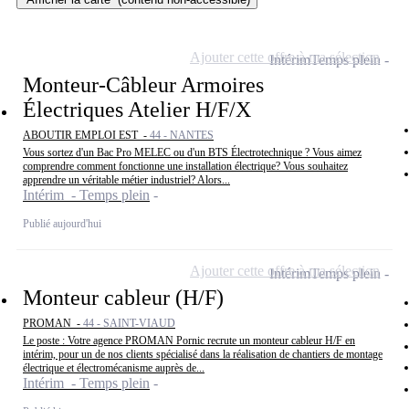
Ajouter cette offre à ma sélection
Intérim
Temps plein
Monteur-Câbleur Armoires
Électriques Atelier H/F/X
ABOUTIR EMPLOI EST -
44 - NANTES
Vous sortez d'un Bac Pro MELEC ou d'un BTS Électrotechnique ? Vous aimez
comprendre comment fonctionne une installation électrique? Vous souhaitez
apprendre un véritable métier industriel? Alors...
Intérim - Temps plein
Publié aujourd'hui
Ajouter cette offre à ma sélection
Intérim
Temps plein
Monteur cableur (H/F)
PROMAN -
44 - SAINT-VIAUD
Le poste : Votre agence PROMAN Pornic recrute un monteur cableur H/F en
intérim, pour un de nos clients spécialisé dans la réalisation de chantiers de montage
électrique et électromécanisme auprès de...
Intérim - Temps plein