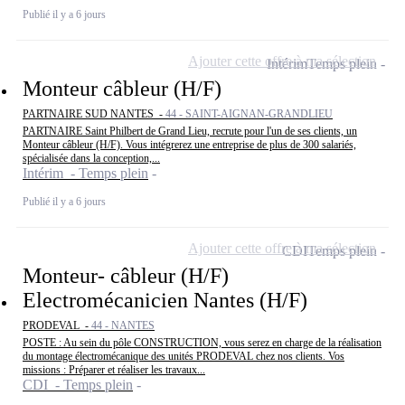
Publié il y a 6 jours
Ajouter cette offre à ma sélection
Intérim
Temps plein
Monteur câbleur (H/F)
PARTNAIRE SUD NANTES -
44 - SAINT-AIGNAN-GRANDLIEU
PARTNAIRE Saint Philbert de Grand Lieu, recrute pour l'un de ses clients, un
Monteur câbleur (H/F). Vous intégrerez une entreprise de plus de 300 salariés,
spécialisée dans la conception,...
Intérim - Temps plein
Publié il y a 6 jours
Ajouter cette offre à ma sélection
CDI
Temps plein
Monteur- câbleur (H/F)
Electromécanicien Nantes (H/F)
PRODEVAL -
44 - NANTES
POSTE : Au sein du pôle CONSTRUCTION, vous serez en charge de la réalisation
du montage électromécanique des unités PRODEVAL chez nos clients. Vos
missions : Préparer et réaliser les travaux...
CDI - Temps plein