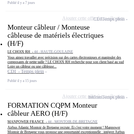
Publié il y a 7 jours
Ajouter cette offre à ma sélection
CDI
Temps plein
Monteur câbleur / Monteuse
câbleuse de matériels électriques
(H/F)
LE CHOIX RH -
44 - HAUTE-GOULAINE
Vous aimez travailler avec précision sur des cartes électroniques et manipuler des
composants de petite taille ? LE CHOIX RH recherche pour son client basé au sud
Loire un câbleur ou une câbleuse...
CDI - Temps plein
Publié il y a 15 jours
Ajouter cette offre à ma sélection
Intérim
Temps plein
FORMATION CQPM Monteur
câbleur AERO (H/F)
MANPOWER FRANCE -
44 - MONTOIR-DE-BRETAGNE
Airbus Atlantic Montoir de Bretagne recrute. Et c'est votre moment ! Manpower
Montoir de Bretagne vous propose une opportunité exceptionnelle : intégrer Airbus