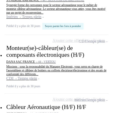
SYNERGIE AMPHENOL -
44 - MONTOIR-DE-BRETAGNE
Synergie forme des personnes pour le secteur aéronautique pour le métier de
monteur câbleur aéronautique. Le secteur aéronautique vous attire, vous êtes motivé
par un projet de reconversion...
Intérim - Temps plein
Publié il y a plus de 30 jours
Soyez parmi les 1ers à postuler
Ajouter cette offre à ma sélection
CDI
Temps plein
Monteur(se)-câbleur(se) de
composants électroniques (H/F)
DANA SAC FRANCE -
44 - VERTOU
Missions : sous la responsabilité du Manager Electronic, vous serez en charge de
l'assemblage et câblage de boitiers ou coffrets électrique/électronique et des essais de
conformité des différents...
CDI - Temps plein
Publié il y a plus de 30 jours
Ajouter cette offre à ma sélection
Intérim
Temps plein
Câbleur Aéronautique (H/F) H/F