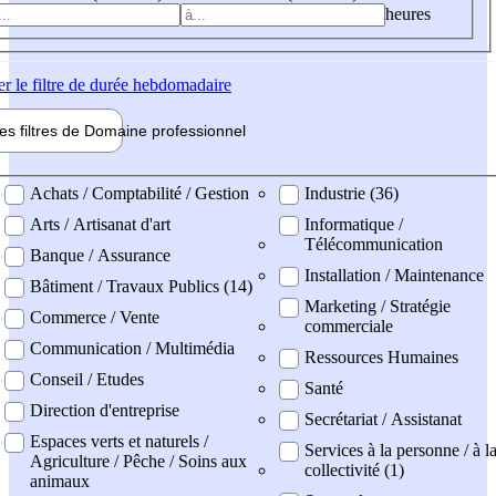
heures
er
le filtre de durée hebdomadaire
les filtres de
Domaine pro
fessionnel
ne professionel
Achats / Comptabilité / Gestion
Industrie (36)
Arts / Artisanat d'art
Informatique /
Télécommunication
Banque / Assurance
Installation / Maintenance
Bâtiment / Travaux Publics (14)
Marketing / Stratégie
Commerce / Vente
commerciale
Communication / Multimédia
Ressources Humaines
Conseil / Etudes
Santé
Direction d'entreprise
Secrétariat / Assistanat
Espaces verts et naturels /
Services à la personne / à l
Agriculture / Pêche / Soins aux
collectivité (1)
animaux