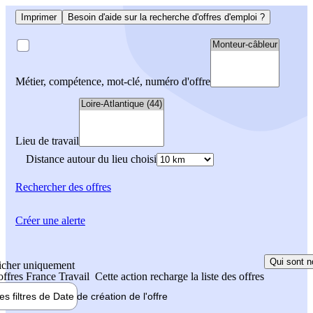
Imprimer
Besoin d'aide sur la recherche d'offres d'emploi ?
Métier, compétence, mot-clé, numéro d'offre
Lieu de travail
Distance autour du lieu choisi
Rechercher
des offres
Créer une alerte
Qui sont n
icher uniquement
 offres France Travail
Cette action recharge la liste des offres
les filtres de
Date de création
de l'offre