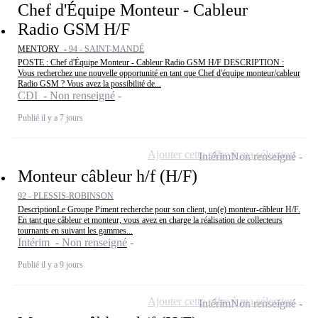
Chef d'Équipe Monteur - Cableur
Radio GSM H/F
MENTORY -
94 - SAINT-MANDÉ
POSTE : Chef d'Équipe Monteur - Cableur Radio GSM H/F DESCRIPTION :
Vous recherchez une nouvelle opportunité en tant que Chef d'équipe monteur/cableur
Radio GSM ? Vous avez la possibilité de...
CDI - Non renseigné
Publié il y a 7 jours
Ajouter cette offre à ma sélection
Intérim
Non renseigné
Monteur câbleur h/f (H/F)
92 - PLESSIS-ROBINSON
DescriptionLe Groupe Piment recherche pour son client, un(e) monteur-câbleur H/F.
En tant que câbleur et monteur, vous avez en charge la réalisation de collecteurs
tournants en suivant les gammes...
Intérim - Non renseigné
Publié il y a 9 jours
Ajouter cette offre à ma sélection
Intérim
Non renseigné