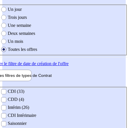
e création de l'offre
Un jour
Trois jours
Une semaine
Deux semaines
Un mois
Toutes les offres
er
le filtre de date de création de l'offre
les filtres de types de
Contrat
de contrat
CDI (33)
CDD (4)
Intérim (26)
CDI Intérimaire
Saisonnier