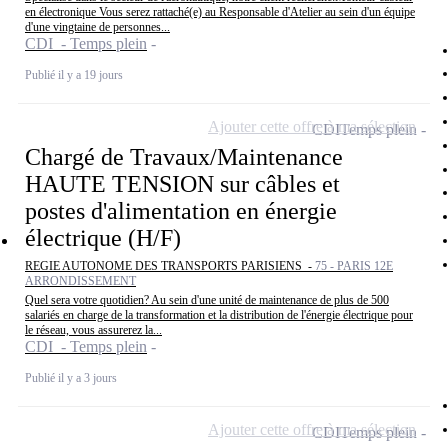
en électronique Vous serez rattaché(e) au Responsable d'Atelier au sein d'un équipe
d'une vingtaine de personnes...
CDI - Temps plein
Publié il y a 19 jours
Ajouter cette offre à ma sélection
CDI
Temps plein
Chargé de Travaux/Maintenance
HAUTE TENSION sur câbles et
postes d'alimentation en énergie
électrique (H/F)
REGIE AUTONOME DES TRANSPORTS PARISIENS -
75 - PARIS 12E
ARRONDISSEMENT
Quel sera votre quotidien? Au sein d'une unité de maintenance de plus de 500
salariés en charge de la transformation et la distribution de l'énergie électrique pour
le réseau, vous assurerez la...
CDI - Temps plein
Publié il y a 3 jours
Ajouter cette offre à ma sélection
CDI
Temps plein