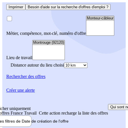
Imprimer
Besoin d'aide sur la recherche d'offres d'emploi ?
Métier, compétence, mot-clé, numéro d'offre
Lieu de travail
Distance autour du lieu choisi
Rechercher
des offres
Créer une alerte
Qui sont n
icher uniquement
 offres France Travail
Cette action recharge la liste des offres
les filtres de
Date de création
de l'offre