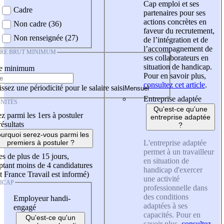
Cap emploi et ses
Cadre
partenaires pour ses
actions concrètes en
Non cadre (36)
faveur du recrutement,
Non renseignée (27)
de l’intégration et de
l’accompagnement de
IRE BRUT MINIMUM
ses collaborateurs en
situation de handicap.
re minimum
Pour en savoir plus,
consultez cet article
.
ssez une périodicité pour le salaire saisi
Entreprise adaptée
NITÉS
Qu'est-ce qu'une
z parmi les 1ers à postuler
entreprise adaptée
résultats
?
urquoi serez-vous parmi les
L'entreprise adaptée
premiers à postuler ?
permet à un travailleur
es de plus de 15 jours,
en situation de
tant moins de 4 candidatures
handicap d'exercer
t France Travail est informé)
une activité
ICAP
professionnelle dans
des conditions
Employeur handi-
adaptées à ses
engagé
capacités. Pour en
Qu'est-ce qu'un
savoir plus,
consultez