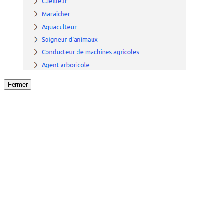
Fermer
Fermer
le détail de l'offre
/
Offre
sur
Offre précéden