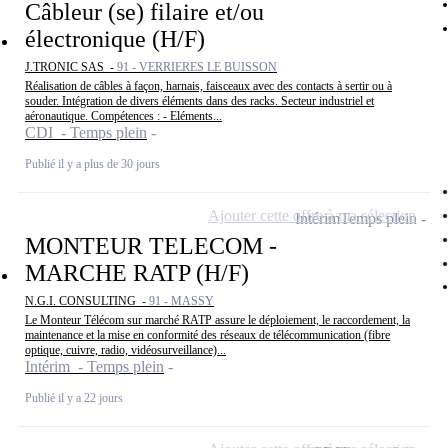
Câbleur (se) filaire et/ou
électronique (H/F)
J.TRONIC SAS -
91 - VERRIERES LE BUISSON
Réalisation de câbles à façon, harnais, faisceaux avec des contacts à sertir ou à
souder. Intégration de divers éléments dans des racks. Secteur industriel et
aéronautique. Compétences : - Eléments...
CDI - Temps plein
Publié il y a plus de 30 jours
Ajouter cette offre à ma sélection
Intérim
Temps plein
MONTEUR TELECOM -
MARCHE RATP (H/F)
N.G.I. CONSULTING -
91 - MASSY
Le Monteur Télécom sur marché RATP assure le déploiement, le raccordement, la
maintenance et la mise en conformité des réseaux de télécommunication (fibre
optique, cuivre, radio, vidéosurveillance)...
Intérim - Temps plein
Publié il y a 22 jours