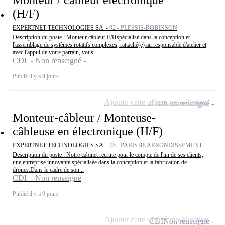
(H/F)
EXPERTNET TECHNOLOGIES SA -
92 - PLESSIS-ROBINSON
Description du poste : Monteur câbleur F/Hspécialisé dans la conception et
l'assemblage de systèmes rotatifs complexes, rattaché(e) au responsable d'atelier et
avec l'appui de votre parrain, vous...
CDI - Non renseigné
Publié il y a 9 jours
Ajouter cette offre à ma sélection
CDI
Non renseigné
Monteur-câbleur / Monteuse-
câbleuse en électronique (H/F)
EXPERTNET TECHNOLOGIES SA -
75 - PARIS 9E ARRONDISSEMENT
Description du poste : Notre cabinet recrute pour le compte de l'un de ses clients,
une entreprise innovante spécialisée dans la conception et la fabrication de
drones.Dans le cadre de son...
CDI - Non renseigné
Publié il y a 9 jours
Ajouter cette offre à ma sélection
CDI
Non renseigné