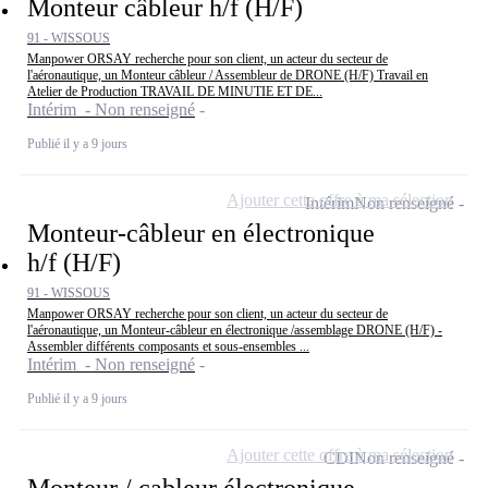
Monteur câbleur h/f (H/F)
91 - WISSOUS
Manpower ORSAY recherche pour son client, un acteur du secteur de
l'aéronautique, un Monteur câbleur / Assembleur de DRONE (H/F) Travail en
Atelier de Production TRAVAIL DE MINUTIE ET DE...
Intérim - Non renseigné
Publié il y a 9 jours
Ajouter cette offre à ma sélection
Intérim
Non renseigné
Monteur-câbleur en électronique
h/f (H/F)
91 - WISSOUS
Manpower ORSAY recherche pour son client, un acteur du secteur de
l'aéronautique, un Monteur-câbleur en électronique /assemblage DRONE (H/F) -
Assembler différents composants et sous-ensembles ...
Intérim - Non renseigné
Publié il y a 9 jours
Ajouter cette offre à ma sélection
CDI
Non renseigné
Monteur / cableur électronique