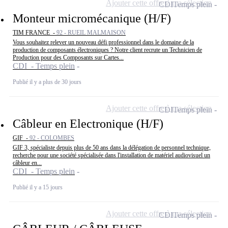
Ajouter cette offre à ma sélection
CDI
Temps plein
Monteur micromécanique (H/F)
TIM FRANCE -
92 - RUEIL MALMAISON
Vous souhaitez relever un nouveau défi professionnel dans le domaine de la
production de composants électroniques ? Notre client recrute un Technicien de
Production pour des Composants sur Cartes...
CDI - Temps plein
Publié il y a plus de 30 jours
Ajouter cette offre à ma sélection
CDI
Temps plein
Câbleur en Electronique (H/F)
GIF -
92 - COLOMBES
GIF 3, spécialiste depuis plus de 50 ans dans la délégation de personnel technique,
recherche pour une société spécialisée dans l'installation de matériel audiovisuel un
câbleur en...
CDI - Temps plein
Publié il y a 15 jours
Ajouter cette offre à ma sélection
CDI
Temps plein