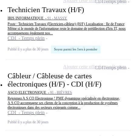
Ajouter cette offre à ma sélection
CDI
Temps plein
Technicien Travaux (H/F)
IRIS INFORMATIQUE -
91 - MASSY
Poste : Technicien Travaux (Electricien-câbleur) (H/F) Localisation : Ile de France
Même si le monde de l'informatique reste le domaine de prédilection d'Iris IT, nous
accompagnons également nos...
CDI - Temps plein
Publié il y a plus de 30 jours
Soyez parmi les 1ers à postuler
Ajouter cette offre à ma sélection
CDI
Temps plein
Câbleur / Câbleuse de cartes
électroniques (H/F) - CDI (H/F)
ASCO ELECTRONIQUE -
91 - BIÈVRES
Rejoignez A.S.CO Electronique ! PME dynamique spécialisée en électronique,
A.S.CO accompagne ses clients de la conception à la production de systèmes
électroniques dans des secteurs exigeants comme...
CDI - Temps plein
Publié il y a plus de 30 jours