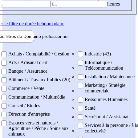
heures
er
le filtre de durée hebdomadaire
les filtres de
Domaine pro
fessionnel
ne professionel
Achats / Comptabilité / Gestion
Industrie (43)
Arts / Artisanat d'art
Informatique /
Télécommunication
Banque / Assurance
Installation / Maintenance
Bâtiment / Travaux Publics (20)
Marketing / Stratégie
Commerce / Vente
commerciale
Communication / Multimédia
Ressources Humaines
Conseil / Etudes
Santé
Direction d'entreprise
Secrétariat / Assistanat
Espaces verts et naturels /
Services à la personne / à l
Agriculture / Pêche / Soins aux
collectivité
animaux