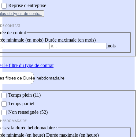
Reprise d'entreprise
plus
de types de contrat
 DE CONTRAT
ée de contrat
ée minimale (en mois)
Durée maximale (en mois)
mois
er
le filtre du type de contrat
les filtres de
Durée hebdo
madaire
 hebdomadaire
Temps plein (11)
Temps partiel
Non renseignée (52)
 HEBDOMADAIRE
cisez la durée hebdomadaire :
ée minimale (en heure)
Durée maximale (en heure)