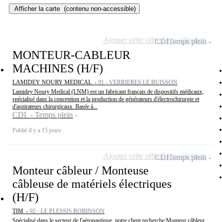
Afficher la carte
(contenu non-accessible)
Ajouter cette offre à ma sélection
CDI
Temps plein
MONTEUR-CABLEUR
MACHINES (H/F)
LAMIDEY NOURY MEDICAL -
91 - VERRIERES LE BUISSON
Lamidey Noury Medical (LNM) est un fabricant français de dispositifs médicaux,
spécialisé dans la conception et la production de générateurs d'électrochirurgie et
d'aspirateurs chirurgicaux. Basée à...
CDI - Temps plein
Publié il y a 15 jours
Ajouter cette offre à ma sélection
CDI
Temps plein
Monteur câbleur / Monteuse
câbleuse de matériels électriques
(H/F)
TIM -
92 - LE PLESSIS ROBINSON
Spécialisé dans le secteur de l'aéronautique, notre client recherche:Monteur câbleur