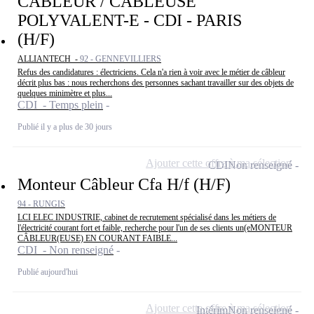
CÂBLEUR / CÂBLEUSE
POLYVALENT-E - CDI - PARIS
(H/F)
ALLIANTECH -
92 - GENNEVILLIERS
Refus des candidatures : électriciens. Cela n'a rien à voir avec le métier de câbleur
décrit plus bas : nous recherchons des personnes sachant travailler sur des objets de
quelques minimètre et plus...
CDI - Temps plein
Publié il y a plus de 30 jours
Ajouter cette offre à ma sélection
CDI
Non renseigné
Monteur Câbleur Cfa H/f (H/F)
94 - RUNGIS
LCI ELEC INDUSTRIE, cabinet de recrutement spécialisé dans les métiers de
l'électricité courant fort et faible, recherche pour l'un de ses clients un(eMONTEUR
CÂBLEUR(EUSE) EN COURANT FAIBLE...
CDI - Non renseigné
Publié aujourd'hui
Ajouter cette offre à ma sélection
Intérim
Non renseigné