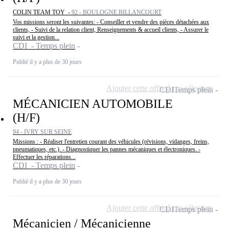
COLIN TEAM TOY -
92 - BOULOGNE BILLANCOURT
Vos missions seront les suivantes: - Conseiller et vendre des pièces détachées aux
clients, - Suivi de la relation client, Renseignements & accueil clients, - Assurer le
suivi et la gestion...
CDI - Temps plein
Publié il y a plus de 30 jours
Ajouter cette offre à ma sélection
CDI
Temps plein
MÉCANICIEN AUTOMOBILE
(H/F)
94 - IVRY SUR SEINE
Missions : - Réaliser l'entretien courant des véhicules (révisions, vidanges, freins,
pneumatiques, etc.). - Diagnostiquer les pannes mécaniques et électroniques. -
Effectuer les réparations...
CDI - Temps plein
Publié il y a plus de 30 jours
Ajouter cette offre à ma sélection
CDI
Temps plein
Mécanicien / Mécanicienne