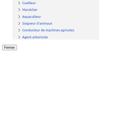
Fermer
Fermer
le détail de l'offre
/
Offre
sur
Offre précéden