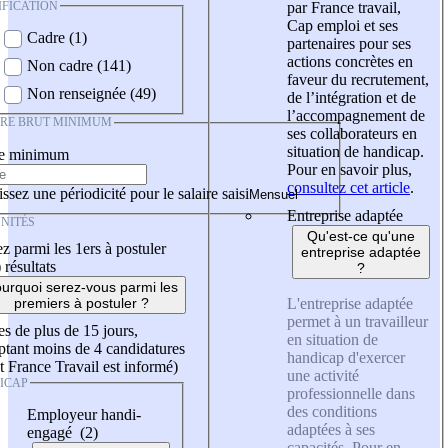
IFICATION
par France travail,
Cap emploi et ses
Cadre (1)
partenaires pour ses
actions concrètes en
Non cadre (141)
faveur du recrutement,
Non renseignée (49)
de l’intégration et de
l’accompagnement de
IRE BRUT MINIMUM
ses collaborateurs en
situation de handicap.
re minimum
Pour en savoir plus,
consultez cet article
.
ssez une périodicité pour le salaire saisi
Entreprise adaptée
NITÉS
Qu'est-ce qu'une
z parmi les 1ers à postuler
entreprise adaptée
)
résultats
?
urquoi serez-vous parmi les
L'entreprise adaptée
premiers à postuler ?
permet à un travailleur
es de plus de 15 jours,
en situation de
tant moins de 4 candidatures
handicap d'exercer
t France Travail est informé)
une activité
ICAP
professionnelle dans
des conditions
Employeur handi-
adaptées à ses
engagé (2)
capacités. Pour en