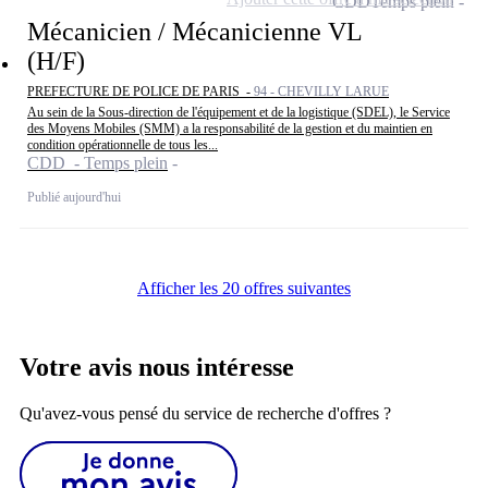
CDD
Temps plein
Mécanicien / Mécanicienne VL
(H/F)
PREFECTURE DE POLICE DE PARIS -
94 - CHEVILLY LARUE
Au sein de la Sous-direction de l'équipement et de la logistique (SDEL), le Service
des Moyens Mobiles (SMM) a la responsabilité de la gestion et du maintien en
condition opérationnelle de tous les...
CDD - Temps plein
Publié aujourd'hui
Afficher les 20 offres suivantes
Votre avis nous intéresse
Qu'avez-vous pensé du service de recherche d'offres ?