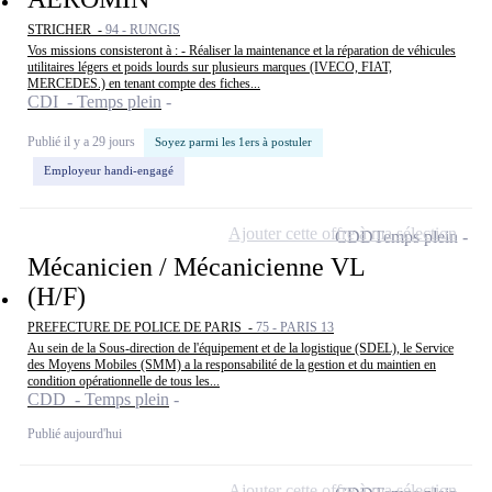
STRICHER -
94 - RUNGIS
Vos missions consisteront à : - Réaliser la maintenance et la réparation de véhicules
utilitaires légers et poids lourds sur plusieurs marques (IVECO, FIAT,
MERCEDES.) en tenant compte des fiches...
CDI - Temps plein
Publié il y a 29 jours
Soyez parmi les 1ers à postuler
Employeur handi-engagé
Ajouter cette offre à ma sélection
CDD
Temps plein
Mécanicien / Mécanicienne VL
(H/F)
PREFECTURE DE POLICE DE PARIS -
75 - PARIS 13
Au sein de la Sous-direction de l'équipement et de la logistique (SDEL), le Service
des Moyens Mobiles (SMM) a la responsabilité de la gestion et du maintien en
condition opérationnelle de tous les...
CDD - Temps plein
Publié aujourd'hui
Ajouter cette offre à ma sélection