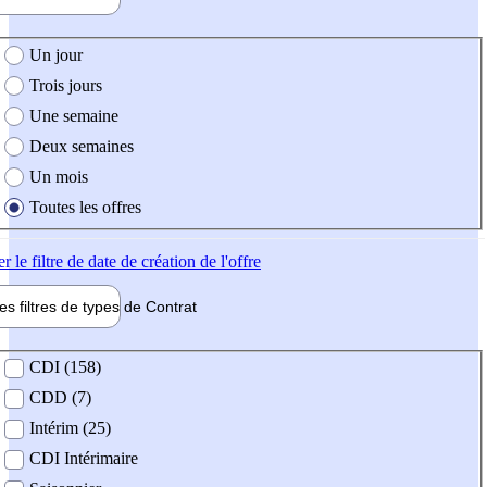
e création de l'offre
Un jour
Trois jours
Une semaine
Deux semaines
Un mois
Toutes les offres
er
le filtre de date de création de l'offre
les filtres de types de
Contrat
de contrat
CDI (158)
CDD (7)
Intérim (25)
CDI Intérimaire