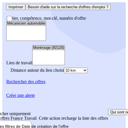
Imprimer
Besoin d'aide sur la recherche d'offres d'emploi ?
Métier, compétence, mot-clé, numéro d'offre
Lieu de travail
Distance autour du lieu choisi
Rechercher
des offres
Créer une alerte
Qui sont n
icher uniquement
 offres France Travail
Cette action recharge la liste des offres
les filtres de
Date de création
de l'offre