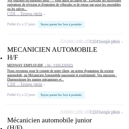
Vos journées en quelques mots ? - Vous aurez la charge de : Effectuer les différentes
opérations de révision et d'entretien de véhicules et de retour par-pose les ensembles
ou les pièces...
CDI - Temps plein
Publié il y a 17 jours
Soyez parmi les 1ers à postuler
Ajouter cette offre à ma sélection
CDI
Temps plein
MECANICIEN AUTOMOBILE
H/F
MENWAY EMPLOI IDF -
94 - VINCENNES
Nous recrutons pour le compte de notre client, un acteur dynamique du secteur
automobile, un Mécanicien Automobile passionné et expérimenté. Vos missions :
Diagnostiquer les pannes mécaniques et...
CDI - Temps plein
Publié il y a 22 jours
Soyez parmi les 1ers à postuler
Ajouter cette offre à ma sélection
CDI
Temps plein
Mécanicien automobile junior
(H/F)