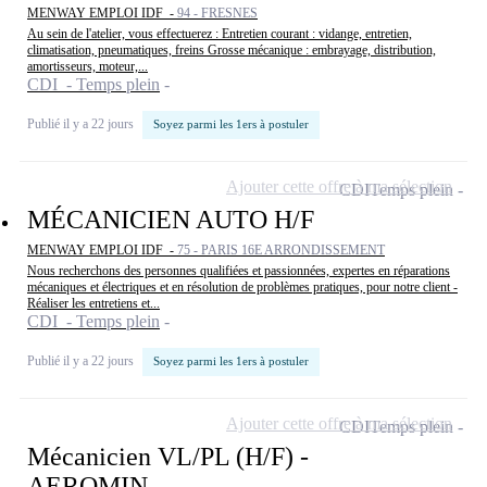
MENWAY EMPLOI IDF -
94 - FRESNES
Au sein de l'atelier, vous effectuerez : Entretien courant : vidange, entretien,
climatisation, pneumatiques, freins Grosse mécanique : embrayage, distribution,
amortisseurs, moteur,...
CDI - Temps plein
Publié il y a 22 jours
Soyez parmi les 1ers à postuler
Ajouter cette offre à ma sélection
CDI
Temps plein
MÉCANICIEN AUTO H/F
MENWAY EMPLOI IDF -
75 - PARIS 16E ARRONDISSEMENT
Nous recherchons des personnes qualifiées et passionnées, expertes en réparations
mécaniques et électriques et en résolution de problèmes pratiques, pour notre client -
Réaliser les entretiens et...
CDI - Temps plein
Publié il y a 22 jours
Soyez parmi les 1ers à postuler
Ajouter cette offre à ma sélection
CDI
Temps plein
Mécanicien VL/PL (H/F) -
AEROMIN