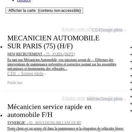
Distance
Afficher la carte
(contenu non-accessible)
Ajouter cette offre à ma sélection
CDI
Temps plein
MECANICIEN AUTOMOBILE
SUR PARIS (75) (H/F)
NEW RECRUTEMENT -
75 - PARIS (DEPT.)
En tant que Mécanicien Automobile, vos missions seront de : - Effectuer des
interventions de maintenance préventive et corrective portant sur les ensembles
mécaniques et équipements des véhicules...
CDI - Temps plein
Publié hier
Ajouter cette offre à ma sélection
Intérim
Temps plein
Mécanicien service rapide en
automobile F/H
SYNERGIE -
92 - BOULOGNE-BILLANCOURT
Notre client est un acteur clé dans la maintenance et la réparation de véhicules légers