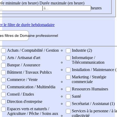
ée minimale (en heure)
Durée maximale (en heure)
heures
er
le filtre de durée hebdomadaire
les filtres de
Domaine pro
fessionnel
ne professionel
Achats / Comptabilité / Gestion
Industrie (2)
Arts / Artisanat d'art
Informatique /
Télécommunication
Banque / Assurance
Installation / Maintenance 
Bâtiment / Travaux Publics
Marketing / Stratégie
Commerce / Vente
commerciale
Communication / Multimédia
Ressources Humaines
Conseil / Etudes
Santé
Direction d'entreprise
Secrétariat / Assistanat (1)
Espaces verts et naturels /
Services à la personne / à l
Agriculture / Pêche / Soins aux
collectivité