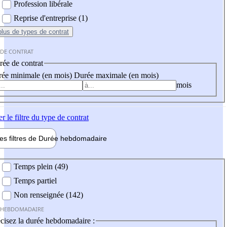
Profession libérale
Reprise d'entreprise (1)
plus
de types de contrat
 DE CONTRAT
ée de contrat
ée minimale (en mois)
Durée maximale (en mois)
mois
er
le filtre du type de contrat
les filtres de
Durée hebdo
madaire
 hebdomadaire
Temps plein (49)
Temps partiel
Non renseignée (142)
 HEBDOMADAIRE
cisez la durée hebdomadaire :