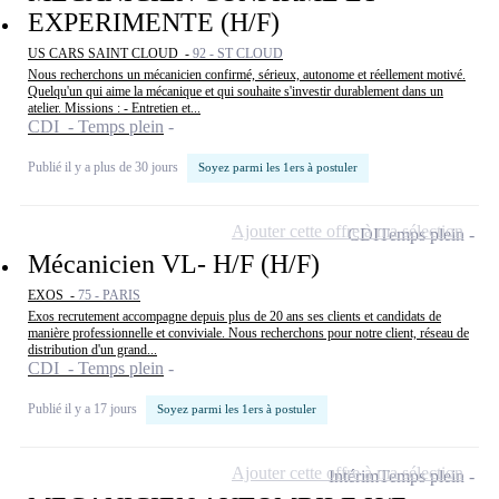
EXPERIMENTE (H/F)
US CARS SAINT CLOUD -
92 - ST CLOUD
Nous recherchons un mécanicien confirmé, sérieux, autonome et réellement motivé.
Quelqu'un qui aime la mécanique et qui souhaite s'investir durablement dans un
atelier. Missions : - Entretien et...
CDI - Temps plein
Publié il y a plus de 30 jours
Soyez parmi les 1ers à postuler
Ajouter cette offre à ma sélection
CDI
Temps plein
Mécanicien VL- H/F (H/F)
EXOS -
75 - PARIS
Exos recrutement accompagne depuis plus de 20 ans ses clients et candidats de
manière professionnelle et conviviale. Nous recherchons pour notre client, réseau de
distribution d'un grand...
CDI - Temps plein
Publié il y a 17 jours
Soyez parmi les 1ers à postuler
Ajouter cette offre à ma sélection
Intérim
Temps plein