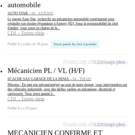
automobile
AUTO STAR -
92 - ANTONY
Le garage Auto Star, recherche un mécanicien automobile expérimenté pour
rejoindre son équipe dynamique à Antony (92). Sous la responsabilité du chef
d'atelier, vous serez en charge de la...
CDI - Temps plein
Publié il y a plus de 30 jours
Soyez parmi les 1ers à postuler
Ajouter cette offre à ma sélection
CDI
Temps plein
Mécanicien PL / VL (H/F)
SCACHE SAS GARAGE DE LA SENIA -
94 - THIAIS
Mission : En tant que mécanicien(ne) au sein de notre équipe, vous interviendrez sur
des véhicules industriels, avec des tâches variées en mécanique, électricité et
carrosserie. Vous serez amené à...
CDI - Temps plein
Publié il y a 28 jours
Ajouter cette offre à ma sélection
CDI
Temps plein
MECANICIEN CONFIRME ET