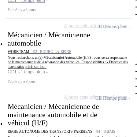
CDI - Temps plein
Publié il y a 8 jours
Ajouter cette offre à ma sélection
CDI
Temps plein
Mécanicien / Mécanicienne
automobile
WORKTEAM -
92 - BOURG-LA-REINE
Nous recherchons un(e) Mécanicien(e) Automobile (H/F) , vous serez responsable
de la maintenance et de la réparation des véhicules. Responsabilités : - Effectuer des
diagnostics précis sur les...
CDI - Temps plein
Publié il y a 9 jours
Ajouter cette offre à ma sélection
CDI
Temps plein
Mécanicien / Mécanicienne de
maintenance automobile et de
véhicul (H/F)
REGIE AUTONOME DES TRANSPORTS PARISIENS -
94 - THIAIS