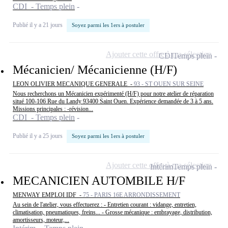
CDI - Temps plein
Publié il y a 21 jours
Soyez parmi les 1ers à postuler
Ajouter cette offre à ma sélection
CDI
Temps plein
Mécanicien/ Mécanicienne (H/F)
LEON OLIVIER MECANIQUE GENERALE -
93 - ST OUEN SUR SEINE
Nous recherchons un Mécanicien expérimenté (H/F) pour notre atelier de réparation
situé 100-106 Rue du Landy 93400 Saint Ouen. Expérience demandée de 3 à 5 ans.
Missions principales : -révision...
CDI - Temps plein
Publié il y a 25 jours
Soyez parmi les 1ers à postuler
Ajouter cette offre à ma sélection
Intérim
Temps plein
MECANICIEN AUTOMBILE H/F
MENWAY EMPLOI IDF -
75 - PARIS 16E ARRONDISSEMENT
Au sein de l'atelier, vous effectuerez : - Entretien courant : vidange, entretien,
climatisation, pneumatiques, freins... - Grosse mécanique : embrayage, distribution,
amortisseurs, moteur,...