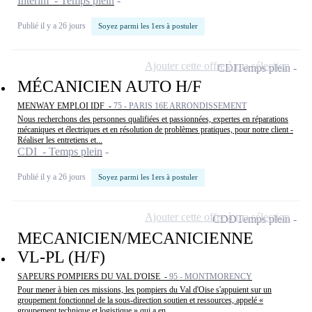
Intérim - Temps plein
Publié il y a 26 jours
Soyez parmi les 1ers à postuler
Ajouter cette offre à ma sélection
CDI
Temps plein
MÉCANICIEN AUTO H/F
MENWAY EMPLOI IDF -
75 - PARIS 16E ARRONDISSEMENT
Nous recherchons des personnes qualifiées et passionnées, expertes en réparations
mécaniques et électriques et en résolution de problèmes pratiques, pour notre client -
Réaliser les entretiens et...
CDI - Temps plein
Publié il y a 26 jours
Soyez parmi les 1ers à postuler
Ajouter cette offre à ma sélection
CDD
Temps plein
MECANICIEN/MECANICIENNE
VL-PL (H/F)
SAPEURS POMPIERS DU VAL D'OISE -
95 - MONTMORENCY
Pour mener à bien ces missions, les pompiers du Val d'Oise s'appuient sur un
groupement fonctionnel de la sous-direction soutien et ressources, appelé «
groupement technique et logistique » qui a en...