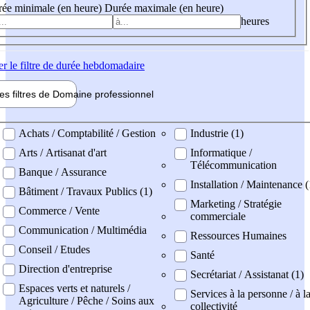
ée minimale (en heure)
Durée maximale (en heure)
heures
er
le filtre de durée hebdomadaire
les filtres de
Domaine pro
fessionnel
ne professionel
Achats / Comptabilité / Gestion
Industrie (1)
Arts / Artisanat d'art
Informatique /
Télécommunication
Banque / Assurance
Installation / Maintenance 
Bâtiment / Travaux Publics (1)
Marketing / Stratégie
Commerce / Vente
commerciale
Communication / Multimédia
Ressources Humaines
Conseil / Etudes
Santé
Direction d'entreprise
Secrétariat / Assistanat (1)
Espaces verts et naturels /
Services à la personne / à l
Agriculture / Pêche / Soins aux
collectivité