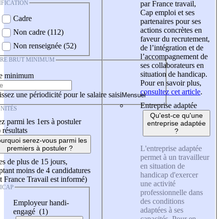
IFICATION
par France travail,
Cap emploi et ses
Cadre
partenaires pour ses
actions concrètes en
Non cadre (112)
faveur du recrutement,
Non renseignée (52)
de l’intégration et de
l’accompagnement de
IRE BRUT MINIMUM
ses collaborateurs en
situation de handicap.
re minimum
Pour en savoir plus,
consultez cet article
.
ssez une périodicité pour le salaire saisi
Entreprise adaptée
NITÉS
Qu'est-ce qu'une
z parmi les 1ers à postuler
entreprise adaptée
)
résultats
?
urquoi serez-vous parmi les
L'entreprise adaptée
premiers à postuler ?
permet à un travailleur
es de plus de 15 jours,
en situation de
tant moins de 4 candidatures
handicap d'exercer
t France Travail est informé)
une activité
ICAP
professionnelle dans
des conditions
Employeur handi-
adaptées à ses
engagé (1)
capacités. Pour en