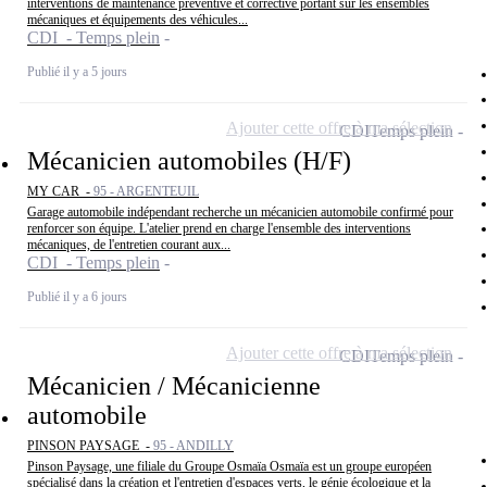
interventions de maintenance préventive et corrective portant sur les ensembles
mécaniques et équipements des véhicules...
CDI - Temps plein
Publié il y a 5 jours
Ajouter cette offre à ma sélection
CDI
Temps plein
Mécanicien automobiles (H/F)
MY CAR -
95 - ARGENTEUIL
Garage automobile indépendant recherche un mécanicien automobile confirmé pour
renforcer son équipe. L'atelier prend en charge l'ensemble des interventions
mécaniques, de l'entretien courant aux...
CDI - Temps plein
Publié il y a 6 jours
Ajouter cette offre à ma sélection
CDI
Temps plein
Mécanicien / Mécanicienne
automobile
PINSON PAYSAGE -
95 - ANDILLY
Pinson Paysage, une filiale du Groupe Osmaïa Osmaïa est un groupe européen
spécialisé dans la création et l'entretien d'espaces verts, le génie écologique et la