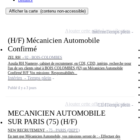
Distance
Afficher la carte
(contenu non-accessible)
Ajouter cette offre à ma sélection
Intérim
Temps plein
(H/F) Mécanicien Automobile
Confirmé
ZEL RH -
92 - BOIS-COLOMBES
Aquila RH Nanterre, cabinet de recrutement, en CDI, CDD, intérim, recherche pour
l'un de ses clients situé à BOIS COLOMBES (92) un Mécanicien Automobile
Confirmé H/F Vos missions: Responsabilités...
Intérim - Temps plein
Publié il y a 3 jours
Ajouter cette offre à ma sélection
CDI
Temps plein
MECANICIEN AUTOMOBILE
SUR PARIS (75) (H/F)
NEW RECRUTEMENT -
75 - PARIS (DEPT.)
En tant que Mécanicien Automobile, vos missions seront de : - Effectuer des