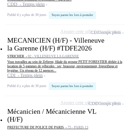
CDD - Temps plein
Publié il y a plus de 30 jours
Soyez parmi les 1ers à postuler
Ajouter cette offre à ma sélection
CDI
Temps plein
MECANICIEN (H/F) - Villeneuve
la Garenne (H/F) #TDFE2026
STRICHER -
92 - VILLENEUVE LA GARENNE
Vous travaillez au sein de Zefirent, filiale du groupe PETIT FORESTIER dédiée à la
location de 5 gammes de véhicules : sec, brasseur, environnement, frigorifique et
hygiène. Un réseau de 12 agences...
CDI - Temps plein
Publié il y a plus de 30 jours
Soyez parmi les 1ers à postuler
Ajouter cette offre à ma sélection
CDD
Temps plein
Mécanicien / Mécanicienne VL
(H/F)
PREFECTURE DE POLICE DE PARIS -
75 - PARIS 13