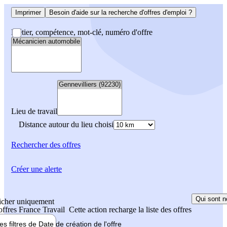
Imprimer
Besoin d'aide sur la recherche d'offres d'emploi ?
Métier, compétence, mot-clé, numéro d'offre
Lieu de travail
Distance autour du lieu choisi
Rechercher
des offres
Créer une alerte
Qui sont n
icher uniquement
 offres France Travail
Cette action recharge la liste des offres
les filtres de
Date de création
de l'offre