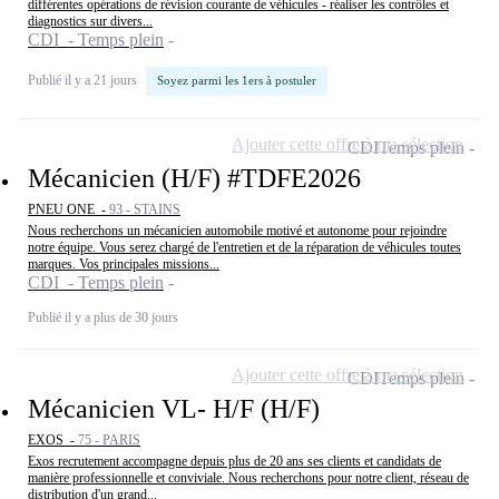
différentes opérations de révision courante de véhicules - réaliser les contrôles et
diagnostics sur divers...
CDI - Temps plein
Publié il y a 21 jours
Soyez parmi les 1ers à postuler
Ajouter cette offre à ma sélection
CDI
Temps plein
Mécanicien (H/F) #TDFE2026
PNEU ONE -
93 - STAINS
Nous recherchons un mécanicien automobile motivé et autonome pour rejoindre
notre équipe. Vous serez chargé de l'entretien et de la réparation de véhicules toutes
marques. Vos principales missions...
CDI - Temps plein
Publié il y a plus de 30 jours
Ajouter cette offre à ma sélection
CDI
Temps plein
Mécanicien VL- H/F (H/F)
EXOS -
75 - PARIS
Exos recrutement accompagne depuis plus de 20 ans ses clients et candidats de
manière professionnelle et conviviale. Nous recherchons pour notre client, réseau de
distribution d'un grand...