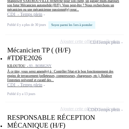
Manpower SARTROUVILLE recherche pour son client, un garage multi-marques
son futur Mécanicien automobile (H/F). Vous peut-être ? Nous recherchons un
mécanicien ou une mécanicienne passionné(e) pour...
CDI - Temps plein
Publié il y a plus de 30 jours
Soyez parmi les 1ers à postuler
Ajouter cette offre à ma sélection
CDI
Temps plein
Mécanicien TP ( (H/F)
#TDFE2026
KILOUTOU -
93 - BOBIGNY
À ce titre, vous serez amené(e) à : Contrôler l'état et le bon fonctionnement des
engins de terrassement (pelleteuses, compresseurs, chargeuses, etc.). Réaliser
l'entretien préventif et curatif des...
CDI - Temps plein
Publié il y a 13 jours
Ajouter cette offre à ma sélection
CDD
Temps plein
RESPONSABLE RÉCEPTION
MÉCANIQUE (H/F)