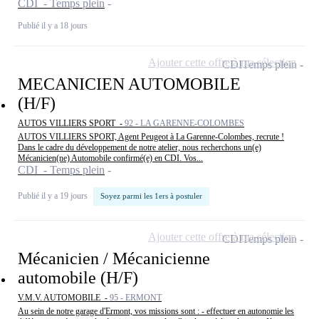
CDI - Temps plein
Publié il y a 18 jours
Ajouter cette offre à ma sélection
CDI
Temps plein
MECANICIEN AUTOMOBILE
(H/F)
AUTOS VILLIERS SPORT -
92 - LA GARENNE-COLOMBES
AUTOS VILLIERS SPORT, Agent Peugeot à La Garenne-Colombes, recrute !
Dans le cadre du développement de notre atelier, nous recherchons un(e)
Mécanicien(ne) Automobile confirmé(e) en CDI. Vos...
CDI - Temps plein
Publié il y a 19 jours
Soyez parmi les 1ers à postuler
Ajouter cette offre à ma sélection
CDI
Temps plein
Mécanicien / Mécanicienne
automobile (H/F)
V.M.V. AUTOMOBILE -
95 - ERMONT
Au sein de notre garage d'Ermont, vos missions sont : - effectuer en autonomie les