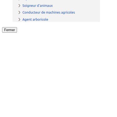
Fermer
Fermer
le détail de l'offre
/
Offre
sur
Offre précéden