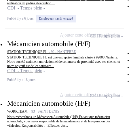
réalisation de jardins d'exception....
CDI - Temps plein
Publié il y a 6 jours
Employeur handi-engagé
Ajouter cette offre à ma sélection
CDI
Temps plein
Mécanicien automobile (H/F)
STATION TECHNIQUE FL -
92 - NANTERRE
STATION TECHNIQUE FL est une entreprise familiale située à 92000 Nanterre.
Notre société maintient un relationnel de commerce de proximité avec ses clients, et
notre objectif est de les satisfaire...
CDI - Temps plein
Publié il y a 18 jours
Ajouter cette offre à ma sélection
CDI
Temps plein
Mécanicien automobile (H/F)
WORKTEAM -
93 - SAINT-DENIS
Nous recherchons un Mécanicien Automobile (H/F) En tant que mécanicien
automobile, vous serez responsable de la maintenance et de la réparation des
véhicules. Responsabilités : - Effectuer des...