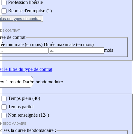
Profession libérale
Reprise d'entreprise (1)
plus
de types de contrat
 DE CONTRAT
ée de contrat
ée minimale (en mois)
Durée maximale (en mois)
mois
er
le filtre du type de contrat
les filtres de
Durée hebdo
madaire
 hebdomadaire
Temps plein (40)
Temps partiel
Non renseignée (124)
 HEBDOMADAIRE
cisez la durée hebdomadaire :