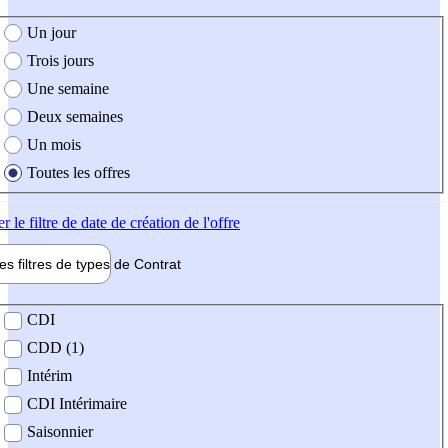
e création de l'offre
Un jour
Trois jours
Une semaine
Deux semaines
Un mois
Toutes les offres
er
le filtre de date de création de l'offre
les filtres de types de
Contrat
de contrat
CDI
CDD (1)
Intérim
CDI Intérimaire
Saisonnier