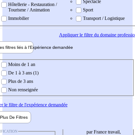
Spectacle
Hôtellerie - Restauration /
Tourisme / Animation
Sport
Immobilier
Transport / Logistique
Appliquer
le filtre du domaine professi
es filtres liés à l'
Expérience
demandée
ience demandée
Moins de 1 an
De 1 à 3 ans (1)
Plus de 3 ans
Non renseignée
er
le filtre de l'expérience demandée
Plus De
Filtres
IFICATION
par France travail,