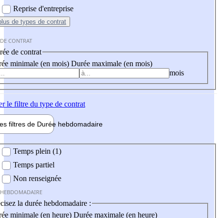
Reprise d'entreprise
plus
de types de contrat
 DE CONTRAT
ée de contrat
ée minimale (en mois)
Durée maximale (en mois)
mois
er
le filtre du type de contrat
les filtres de
Durée hebdo
madaire
 hebdomadaire
Temps plein (1)
Temps partiel
Non renseignée
 HEBDOMADAIRE
cisez la durée hebdomadaire :
ée minimale (en heure)
Durée maximale (en heure)