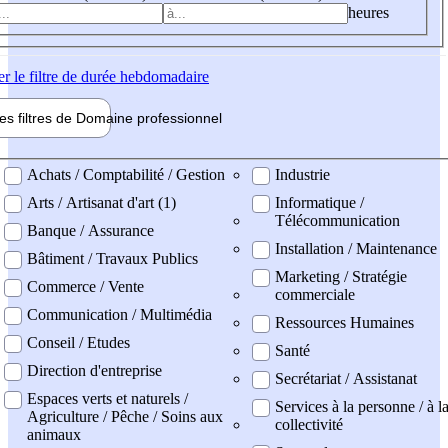
heures
er
le filtre de durée hebdomadaire
les filtres de
Domaine pro
fessionnel
ne professionel
Achats / Comptabilité / Gestion
Industrie
Arts / Artisanat d'art (1)
Informatique /
Télécommunication
Banque / Assurance
Installation / Maintenance
Bâtiment / Travaux Publics
Marketing / Stratégie
Commerce / Vente
commerciale
Communication / Multimédia
Ressources Humaines
Conseil / Etudes
Santé
Direction d'entreprise
Secrétariat / Assistanat
Espaces verts et naturels /
Services à la personne / à l
Agriculture / Pêche / Soins aux
collectivité
animaux