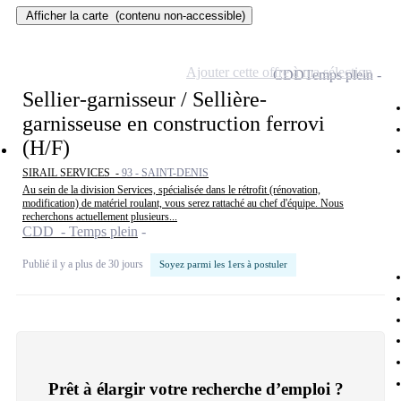
Afficher la carte
(contenu non-accessible)
Ajouter cette offre à ma sélection
CDD
Temps plein
Sellier-garnisseur / Sellière-
garnisseuse en construction ferrovi
(H/F)
SIRAIL SERVICES -
93 - SAINT-DENIS
Au sein de la division Services, spécialisée dans le rétrofit (rénovation,
modification) de matériel roulant, vous serez rattaché au chef d'équipe. Nous
recherchons actuellement plusieurs...
CDD - Temps plein
Publié il y a plus de 30 jours
Soyez parmi les 1ers à postuler
Prêt à élargir votre recherche d’emploi ?