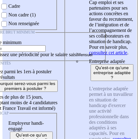
Cap emploi et ses
Cadre
partenaires pour ses
actions concrètes en
Non cadre (1)
faveur du recrutement,
Non renseignée
de l’intégration et de
l’accompagnement de
IRE BRUT MINIMUM
ses collaborateurs en
situation de handicap.
re minimum
Pour en savoir plus,
consultez cet article
.
ssez une périodicité pour le salaire saisi
Entreprise adaptée
NITÉS
Qu'est-ce qu'une
z parmi les 1ers à postuler
entreprise adaptée
résultats
?
urquoi serez-vous parmi les
L'entreprise adaptée
premiers à postuler ?
permet à un travailleur
es de plus de 15 jours,
en situation de
tant moins de 4 candidatures
handicap d'exercer
t France Travail est informé)
une activité
ICAP
professionnelle dans
des conditions
Employeur handi-
adaptées à ses
engagé
capacités. Pour en
Qu'est-ce qu'un
savoir plus,
consultez