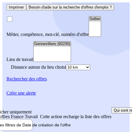
Imprimer
Besoin d'aide sur la recherche d'offres d'emploi ?
Métier, compétence, mot-clé, numéro d'offre
Lieu de travail
Distance autour du lieu choisi
Rechercher
des offres
Créer une alerte
Qui sont n
icher uniquement
 offres France Travail
Cette action recharge la liste des offres
les filtres de
Date de création
de l'offre