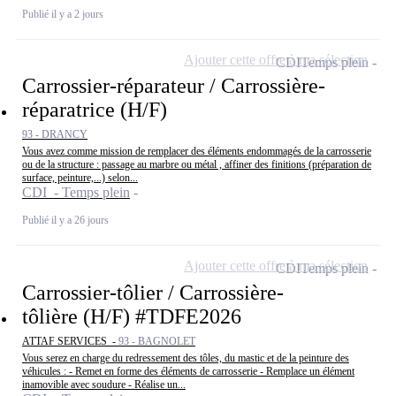
Publié il y a 2 jours
Ajouter cette offre à ma sélection
CDI
Temps plein
Carrossier-réparateur / Carrossière-
réparatrice (H/F)
93 - DRANCY
Vous avez comme mission de remplacer des éléments endommagés de la carrosserie
ou de la structure : passage au marbre ou métal , affiner des finitions (préparation de
surface, peinture,...) selon...
CDI - Temps plein
Publié il y a 26 jours
Ajouter cette offre à ma sélection
CDI
Temps plein
Carrossier-tôlier / Carrossière-
tôlière (H/F) #TDFE2026
ATTAF SERVICES -
93 - BAGNOLET
Vous serez en charge du redressement des tôles, du mastic et de la peinture des
véhicules : - Remet en forme des éléments de carrosserie - Remplace un élément
inamovible avec soudure - Réalise un...