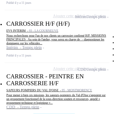
Publié il y a 11 jours
Ajouter cette offre à ma sélection
Intérim
Temps plein
CARROSSIER H/F (H/F)
EVS INTERIM -
93 - LA COURNEUVE
Nous recherchons pour l'un de nos clients un carrossier confirmé H/F. MISSIONS
PRINCIPALES : Au sein de l'atelier, vous serez en charge de : - diagnostiquer les
dommages sur les véhicules...
Intérim - Temps plein
Publié il y a 11 jours
Ajouter cette offre à ma sélection
CDD
Temps plein
CARROSSIER - PEINTRE EN
CARROSSERIE H/F
SAPEURS POMPIERS DU VAL D'OISE -
95 - MONTMORENCY
Pour mener à bien ces missions, les sapeurs-pompiers du Val d'Oise s'appuient sur
un groupement fonctionnel de la sous-direction soutien et ressources, appelé «
groupement technique et logistique »...
CDD - Temps plein