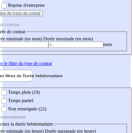
Reprise d'entreprise
plus
de types de contrat
 DE CONTRAT
ée de contrat
ée minimale (en mois)
Durée maximale (en mois)
mois
er
le filtre du type de contrat
les filtres de
Durée hebdo
madaire
 hebdomadaire
Temps plein (19)
Temps partiel
Non renseignée (22)
 HEBDOMADAIRE
cisez la durée hebdomadaire :
ée minimale (en heure)
Durée maximale (en heure)