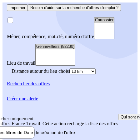
Imprimer
Besoin d'aide sur la recherche d'offres d'emploi ?
Métier, compétence, mot-clé, numéro d'offre
Lieu de travail
Distance autour du lieu choisi
Rechercher
des offres
Créer une alerte
Qui sont n
icher uniquement
 offres France Travail
Cette action recharge la liste des offres
les filtres de
Date de création
de l'offre