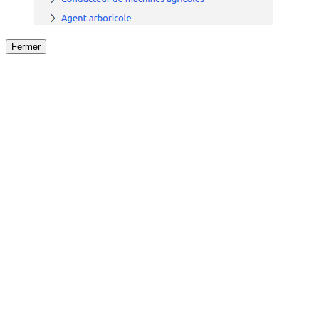
Fermer
Fermer
le détail de l'offre
/
Offre
sur
Offre précéden