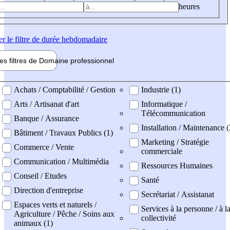
heures
er
le filtre de durée hebdomadaire
les filtres de
Domaine pro
fessionnel
ne professionel
Achats / Comptabilité / Gestion
Industrie (1)
Arts / Artisanat d'art
Informatique /
Télécommunication
Banque / Assurance
Installation / Maintenance 
Bâtiment / Travaux Publics (1)
Marketing / Stratégie
Commerce / Vente
commerciale
Communication / Multimédia
Ressources Humaines
Conseil / Etudes
Santé
Direction d'entreprise
Secrétariat / Assistanat
Espaces verts et naturels /
Services à la personne / à l
Agriculture / Pêche / Soins aux
collectivité
animaux (1)