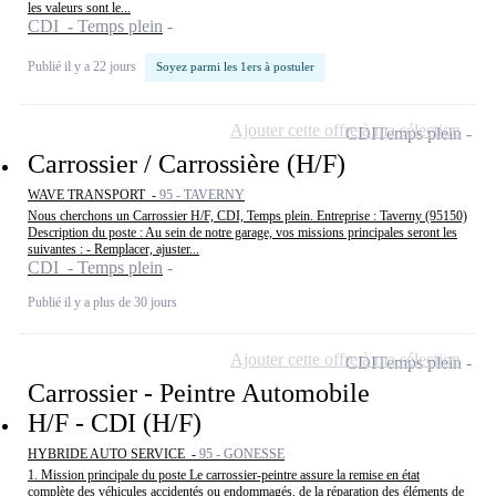
les valeurs sont le...
CDI - Temps plein
Publié il y a 22 jours
Soyez parmi les 1ers à postuler
Ajouter cette offre à ma sélection
CDI
Temps plein
Carrossier / Carrossière (H/F)
WAVE TRANSPORT -
95 - TAVERNY
Nous cherchons un Carrossier H/F, CDI, Temps plein. Entreprise : Taverny (95150)
Description du poste : Au sein de notre garage, vos missions principales seront les
suivantes : - Remplacer, ajuster...
CDI - Temps plein
Publié il y a plus de 30 jours
Ajouter cette offre à ma sélection
CDI
Temps plein
Carrossier - Peintre Automobile
H/F - CDI (H/F)
HYBRIDE AUTO SERVICE -
95 - GONESSE
1. Mission principale du poste Le carrossier-peintre assure la remise en état
complète des véhicules accidentés ou endommagés, de la réparation des éléments de