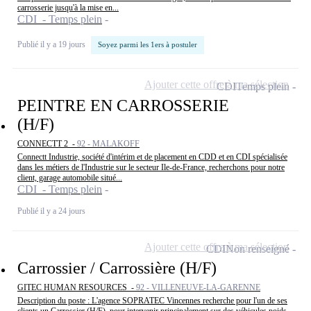
carrosserie jusqu'à la mise en...
CDI - Temps plein
Publié il y a 19 jours
Soyez parmi les 1ers à postuler
Ajouter cette offre à ma sélection
CDI
Temps plein
PEINTRE EN CARROSSERIE
(H/F)
CONNECTT 2 -
92 - MALAKOFF
Connectt Industrie, société d'intérim et de placement en CDD et en CDI spécialisée
dans les métiers de l'Industrie sur le secteur Ile-de-France, recherchons pour notre
client, garage automobile situé...
CDI - Temps plein
Publié il y a 24 jours
Ajouter cette offre à ma sélection
CDI
Non renseigné
Carrossier / Carrossière (H/F)
GITEC HUMAN RESOURCES -
92 - VILLENEUVE-LA-GARENNE
Description du poste : L'agence SOPRATEC Vincennes recherche pour l'un de ses
clients un Carrossier (H/F), pour intervenir principalement sur des véhicules poids