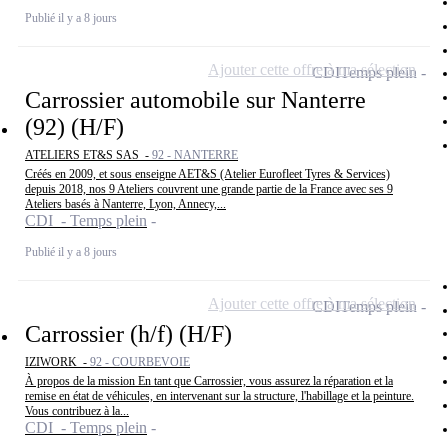
Publié il y a 8 jours
Ajouter cette offre à ma sélection
CDI
Temps plein
Carrossier automobile sur Nanterre
(92) (H/F)
ATELIERS ET&S SAS -
92 - NANTERRE
Créés en 2009, et sous enseigne AET&S (Atelier Eurofleet Tyres & Services)
depuis 2018, nos 9 Ateliers couvrent une grande partie de la France avec ses 9
Ateliers basés à Nanterre, Lyon, Annecy,...
CDI - Temps plein
Publié il y a 8 jours
Ajouter cette offre à ma sélection
CDI
Temps plein
Carrossier (h/f) (H/F)
IZIWORK -
92 - COURBEVOIE
À propos de la mission En tant que Carrossier, vous assurez la réparation et la
remise en état de véhicules, en intervenant sur la structure, l'habillage et la peinture.
Vous contribuez à la...
CDI - Temps plein