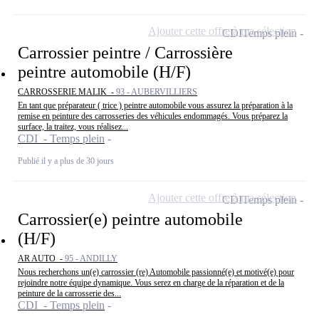
Ajouter cette offre à ma sélection
CDI
Temps plein
Carrossier peintre / Carrossière
peintre automobile (H/F)
CARROSSERIE MALIK -
93 - AUBERVILLIERS
En tant que préparateur ( trice ) peintre automobile vous assurez la préparation à la
remise en peinture des carrosseries des véhicules endommagés. Vous préparez la
surface, la traitez, vous réalisez...
CDI - Temps plein
Publié il y a plus de 30 jours
Ajouter cette offre à ma sélection
CDI
Temps plein
Carrossier(e) peintre automobile
(H/F)
AR AUTO -
95 - ANDILLY
Nous recherchons un(e) carrossier (re) Automobile passionné(e) et motivé(e) pour
rejoindre notre équipe dynamique. Vous serez en charge de la réparation et de la
peinture de la carrosserie des...
CDI - Temps plein