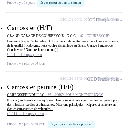
Publié il y a 18 jours
Soyez parmi les 1ers à postuler
Ajouter cette offre à ma sélection
CDI
Temps plein
Carrossier (H/F)
GRAND GARAGE DE COURBEVOIE - G.G.C. -
92 - COURBEVOIE
Passionné(e) par l'automobile et désireux(se) de mettre vos compétences au service
de la qualité ? Rejoignez notre équipe dynamique au Grand Garage Peugeot de
Courbevoie ! Nous recherchons un(e)...
CDI - Temps plein
Publié il y a plus de 30 jours
Ajouter cette offre à ma sélection
CDD
Temps plein
Carrossier peintre (H/F)
CARROSSERIE DU LAC -
95 - SOISY SOUS MONTMORENCY
Nous agrandissons notre équipe et cherchons un Carrossier-peintre compétent pour
des missions variées et stimulantes. Missions principales : Réparer et remettre en
état les carrosseries de véhicules...
CDD - Temps plein
Publié il y a plus de 30 jours
Soyez parmi les 1ers à postuler