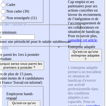
Cap emploi et ses
Cadre
partenaires pour ses
actions concrètes en
Non cadre (30)
faveur du recrutement,
Non renseignée (11)
de l’intégration et de
l’accompagnement de
IRE BRUT MINIMUM
ses collaborateurs en
situation de handicap.
re minimum
Pour en savoir plus,
consultez cet article
.
ssez une périodicité pour le salaire saisi
Entreprise adaptée
NITÉS
Qu'est-ce qu'une
z parmi les 1ers à postuler
entreprise adaptée
résultats
?
urquoi serez-vous parmi les
L'entreprise adaptée
premiers à postuler ?
permet à un travailleur
es de plus de 15 jours,
en situation de
tant moins de 4 candidatures
handicap d'exercer
t France Travail est informé)
une activité
ICAP
professionnelle dans
des conditions
Employeur handi-
adaptées à ses
engagé
capacités. Pour en
Qu'est-ce qu'un
savoir plus,
consultez