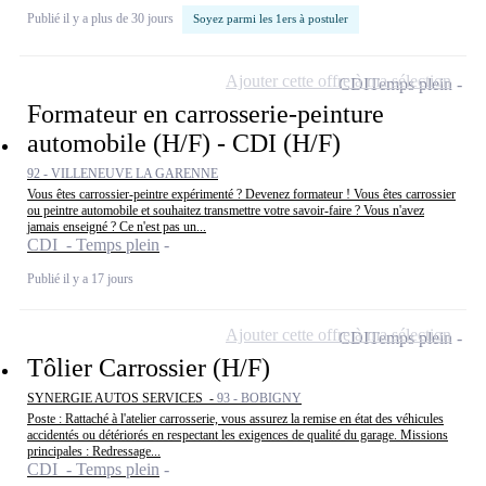
Publié il y a plus de 30 jours
Soyez parmi les 1ers à postuler
Ajouter cette offre à ma sélection
CDI
Temps plein
Formateur en carrosserie-peinture
automobile (H/F) - CDI (H/F)
92 - VILLENEUVE LA GARENNE
Vous êtes carrossier-peintre expérimenté ? Devenez formateur ! Vous êtes carrossier
ou peintre automobile et souhaitez transmettre votre savoir-faire ? Vous n'avez
jamais enseigné ? Ce n'est pas un...
CDI - Temps plein
Publié il y a 17 jours
Ajouter cette offre à ma sélection
CDI
Temps plein
Tôlier Carrossier (H/F)
SYNERGIE AUTOS SERVICES -
93 - BOBIGNY
Poste : Rattaché à l'atelier carrosserie, vous assurez la remise en état des véhicules
accidentés ou détériorés en respectant les exigences de qualité du garage. Missions
principales : Redressage...
CDI - Temps plein