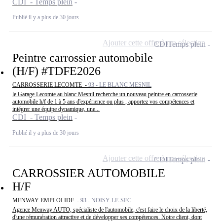
CDI - Temps plein
Publié il y a plus de 30 jours
Ajouter cette offre à ma sélection
CDI
Temps plein
Peintre carrossier automobile
(H/F) #TDFE2026
CARROSSERIE LECOMTE -
93 - LE BLANC MESNIL
le Garage Lecomte au blanc Mesnil recherche un nouveau peintre en carrosserie
automobile h/f de 1 à 5 ans d'expérience ou plus , apportez vos compétences et
intégrer une équipe dynamique, une...
CDI - Temps plein
Publié il y a plus de 30 jours
Ajouter cette offre à ma sélection
CDI
Temps plein
CARROSSIER AUTOMOBILE
H/F
MENWAY EMPLOI IDF -
93 - NOISY-LE-SEC
Agence Menway AUTO, spécialiste de l'automobile, c'est faire le choix de la liberté,
d'une rémunération attractive et de développer ses compétences. Notre client, dont