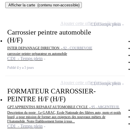
Afficher la carte
(contenu non-accessible)
Ajouter cette offre à ma sélection
CDI
Temps plein
Carrossier peintre automobile
(H/F)
INTER DEPANNAGE DIRECTION -
92 - COURBEVOIE
carrossier peintre préparateur en automobile
CDI - Temps plein
Publié il y a 5 jours
Ajouter cette offre à ma sélection
CDI
Temps plein
FORMATEUR CARROSSIER-
PEINTRE H/F (H/F)
GPT APPRENTISS REPARAT AUTOMOBILE CYCLE -
95 - ARGENTEUIL
Description du poste : Le GARAC, Ecole Nationale des filières auto, moto et poids
lourd, a pour mission de former aux exigences des nouveaux métiers de
l'Automobile. Notre Etablissement forme à tous...
CDI - Temps plein