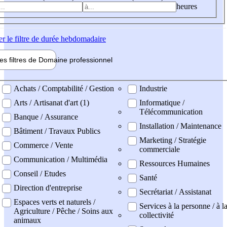
heures
er
le filtre de durée hebdomadaire
les filtres de
Domaine pro
fessionnel
ne professionel
Achats / Comptabilité / Gestion
Industrie
Arts / Artisanat d'art (1)
Informatique /
Télécommunication
Banque / Assurance
Installation / Maintenance
Bâtiment / Travaux Publics
Marketing / Stratégie
Commerce / Vente
commerciale
Communication / Multimédia
Ressources Humaines
Conseil / Etudes
Santé
Direction d'entreprise
Secrétariat / Assistanat
Espaces verts et naturels /
Services à la personne / à l
Agriculture / Pêche / Soins aux
collectivité
animaux