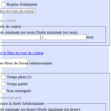
Reprise d'entreprise
plus
de types de contrat
 DE CONTRAT
ée de contrat
ée minimale (en mois)
Durée maximale (en mois)
mois
er
le filtre du type de contrat
les filtres de
Durée hebdo
madaire
 hebdomadaire
Temps plein (1)
Temps partiel
Non renseignée
 HEBDOMADAIRE
cisez la durée hebdomadaire :
ée minimale (en heure)
Durée maximale (en heure)