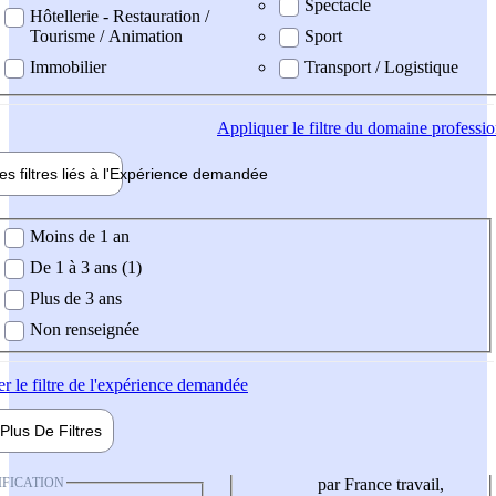
Spectacle
Hôtellerie - Restauration /
Tourisme / Animation
Sport
Immobilier
Transport / Logistique
Appliquer
le filtre du domaine professi
es filtres liés à l'
Expérience
demandée
ience demandée
Moins de 1 an
De 1 à 3 ans (1)
Plus de 3 ans
Non renseignée
er
le filtre de l'expérience demandée
Plus De
Filtres
IFICATION
par France travail,