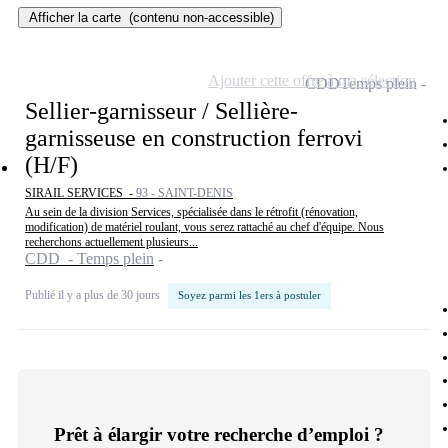
Afficher la carte
(contenu non-accessible)
Ajouter cette offre à ma sélection
CDD
Temps plein
Sellier-garnisseur / Sellière-
garnisseuse en construction ferrovi
(H/F)
SIRAIL SERVICES -
93 - SAINT-DENIS
Au sein de la division Services, spécialisée dans le rétrofit (rénovation,
modification) de matériel roulant, vous serez rattaché au chef d'équipe. Nous
recherchons actuellement plusieurs...
CDD - Temps plein
Publié il y a plus de 30 jours
Soyez parmi les 1ers à postuler
Prêt à élargir votre recherche d’emploi ?