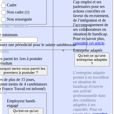
Cap emploi et ses
Cadre
partenaires pour ses
actions concrètes en
Non cadre (1)
faveur du recrutement,
Non renseignée
de l’intégration et de
l’accompagnement de
IRE BRUT MINIMUM
ses collaborateurs en
situation de handicap.
re minimum
Pour en savoir plus,
consultez cet article
.
ssez une périodicité pour le salaire saisi
Entreprise adaptée
NITÉS
Qu'est-ce qu'une
z parmi les 1ers à postuler
entreprise adaptée
résultats
?
urquoi serez-vous parmi les
L'entreprise adaptée
premiers à postuler ?
permet à un travailleur
es de plus de 15 jours,
en situation de
tant moins de 4 candidatures
handicap d'exercer
t France Travail est informé)
une activité
ICAP
professionnelle dans
des conditions
Employeur handi-
adaptées à ses
engagé
capacités. Pour en
Qu'est-ce qu'un
savoir plus,
consultez