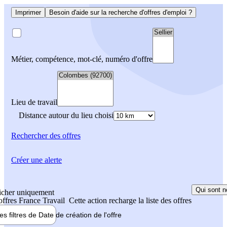
Imprimer
Besoin d'aide sur la recherche d'offres d'emploi ?
Métier, compétence, mot-clé, numéro d'offre
Lieu de travail
Distance autour du lieu choisi
Rechercher
des offres
Créer une alerte
Qui sont n
icher uniquement
 offres France Travail
Cette action recharge la liste des offres
les filtres de
Date de création
de l'offre