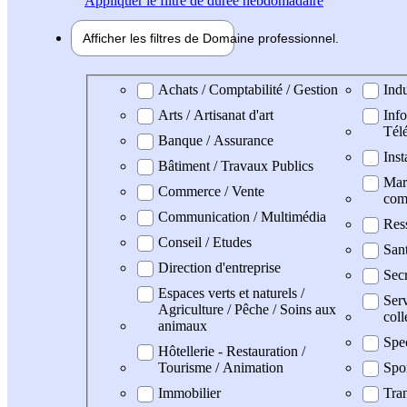
Appliquer
le filtre de durée hebdomadaire
Afficher les filtres de
Domaine pro
fessionnel
Domaine professionel
Achats / Comptabilité / Gestion
Indu
Arts / Artisanat d'art
Info
Tél
Banque / Assurance
Inst
Bâtiment / Travaux Publics
Mark
Commerce / Vente
com
Communication / Multimédia
Res
Conseil / Etudes
San
Direction d'entreprise
Secr
Espaces verts et naturels /
Serv
Agriculture / Pêche / Soins aux
coll
animaux
Spe
Hôtellerie - Restauration /
Tourisme / Animation
Spo
Immobilier
Tran