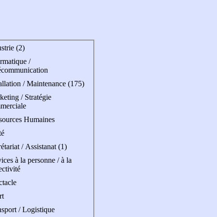
strie (2)
rmatique /
écommunication
allation / Maintenance (175)
eting / Stratégie
merciale
sources Humaines
té
étariat / Assistanat (1)
ices à la personne / à la
ectivité
ctacle
rt
sport / Logistique