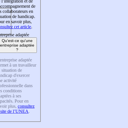
 l’intégration et de
’accompagnement de
s collaborateurs en
tuation de handicap.
ur en savoir plus,
nsultez cet article
.
treprise adaptée
Qu'est-ce qu'une
entreprise adaptée
?
entreprise adaptée
rmet à un travailleur
 situation de
ndicap d'exercer
e activité
ofessionnelle dans
s conditions
aptées à ses
pacités. Pour en
voir plus,
consultez
 site de l’UNEA
.