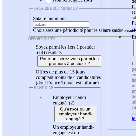
de
l
SALAIRE BRUT MINIMUM
se
si
Salaire minimum
Po
co
Choisissez une périodicité pour le salaire saisi
En
OPPORTUNITÉS
Soyez parmi les 1ers à postuler
(14)
résultats
Pourquoi serez-vous parmi les
L'
premiers à postuler ?
pe
Offres de plus de 15 jours,
en
comptant moins de 4 candidatures
ha
(dont France Travail est informé)
un
HANDICAP
pr
de
Employeur handi-
ad
engagé (2)
ca
Qu'est-ce qu'un
sa
employeur handi-
le
engagé ?
Un employeur handi-
engagé est un