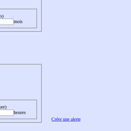
s)
mois
ure)
heures
Créer une alerte