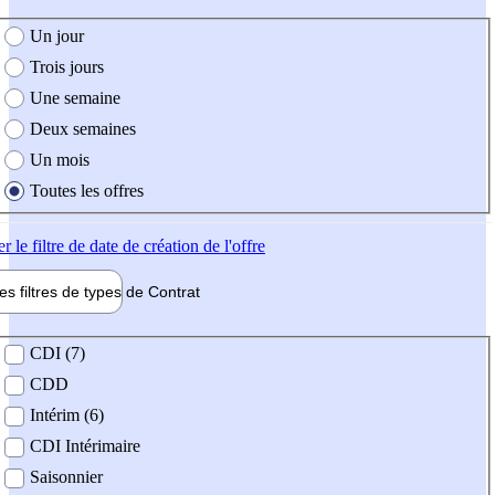
e création de l'offre
Un jour
Trois jours
Une semaine
Deux semaines
Un mois
Toutes les offres
er
le filtre de date de création de l'offre
les filtres de types de
Contrat
de contrat
CDI (7)
CDD
Intérim (6)
CDI Intérimaire
Saisonnier