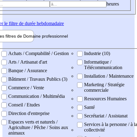
heures
er
le filtre de durée hebdomadaire
les filtres de
Domaine pro
fessionnel
ne professionel
Achats / Comptabilité / Gestion
Industrie (10)
Arts / Artisanat d'art
Informatique /
Télécommunication
Banque / Assurance
Installation / Maintenance
Bâtiment / Travaux Publics (3)
Marketing / Stratégie
Commerce / Vente
commerciale
Communication / Multimédia
Ressources Humaines
Conseil / Etudes
Santé
Direction d'entreprise
Secrétariat / Assistanat
Espaces verts et naturels /
Services à la personne / à l
Agriculture / Pêche / Soins aux
collectivité
animaux