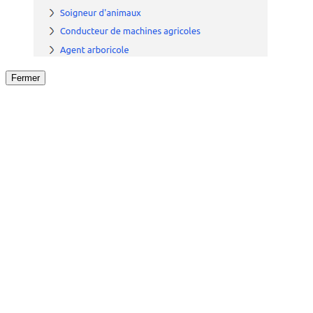
Fermer
Fermer
le détail de l'offre
/
Offre
sur
Offre précéden