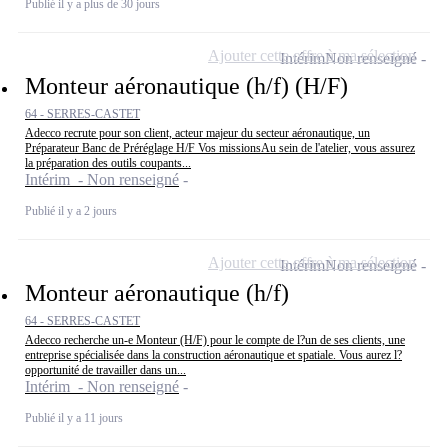
Publié il y a plus de 30 jours
Ajouter cette offre à ma sélection
Intérim
Non renseigné
Monteur aéronautique (h/f) (H/F)
64 - SERRES-CASTET
Adecco recrute pour son client, acteur majeur du secteur aéronautique, un
Préparateur Banc de Préréglage H/F Vos missionsAu sein de l'atelier, vous assurez
la préparation des outils coupants...
Intérim - Non renseigné
Publié il y a 2 jours
Ajouter cette offre à ma sélection
Intérim
Non renseigné
Monteur aéronautique (h/f)
64 - SERRES-CASTET
Adecco recherche un-e Monteur (H/F) pour le compte de l?un de ses clients, une
entreprise spécialisée dans la construction aéronautique et spatiale. Vous aurez l?
opportunité de travailler dans un...
Intérim - Non renseigné
Publié il y a 11 jours