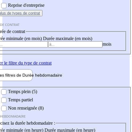
Reprise d'entreprise
plus
de types de contrat
 DE CONTRAT
ée de contrat
ée minimale (en mois)
Durée maximale (en mois)
mois
er
le filtre du type de contrat
les filtres de
Durée hebdo
madaire
 hebdomadaire
Temps plein (5)
Temps partiel
Non renseignée (8)
 HEBDOMADAIRE
cisez la durée hebdomadaire :
ée minimale (en heure)
Durée maximale (en heure)