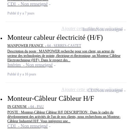
CDI - Non renseigné
Publié il y a 7 jours
Ajouter cette offre à ma sélection
Intérim
Non renseigné
Monteur cableur électricité (H/F)
MANPOWER FRANCE -
64 - SERRES-CASTET
Description du poste : MANPOWER recherche pour son client, un acteur du
secteur des technologies de pointe, électrique et électronique, un Monteur Câbleur
Electrotechnique (H/F). Dans le respect des...
Intérim - Non renseigné
Publié il y a 16 jours
Ajouter cette offre à ma sélection
CDI
Non renseigné
Monteur-Câbleur Câbleur H/F
IN GENIUM -
64 - PAU
POSTE : Monteur-Câbleur Câbleur H/F DESCRIPTION : Dans le cadre du
développement des activités de l'un de nos clients, nous recherchons un Monteur-
Câbleur Industriel H/F. Vous intégrerez une...
CDI - Non renseigné