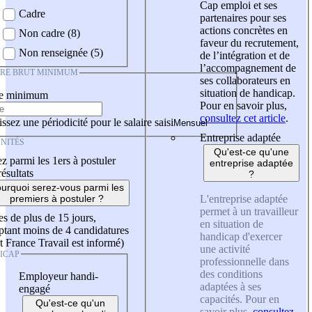
Cap emploi et ses
Cadre
partenaires pour ses
actions concrètes en
Non cadre (8)
faveur du recrutement,
Non renseignée (5)
de l’intégration et de
l’accompagnement de
IRE BRUT MINIMUM
ses collaborateurs en
situation de handicap.
re minimum
Pour en savoir plus,
consultez cet article
.
ssez une périodicité pour le salaire saisi
Entreprise adaptée
NITÉS
Qu'est-ce qu'une
z parmi les 1ers à postuler
entreprise adaptée
résultats
?
urquoi serez-vous parmi les
L'entreprise adaptée
premiers à postuler ?
permet à un travailleur
es de plus de 15 jours,
en situation de
tant moins de 4 candidatures
handicap d'exercer
t France Travail est informé)
une activité
ICAP
professionnelle dans
des conditions
Employeur handi-
adaptées à ses
engagé
capacités. Pour en
Qu'est-ce qu'un
savoir plus,
consultez