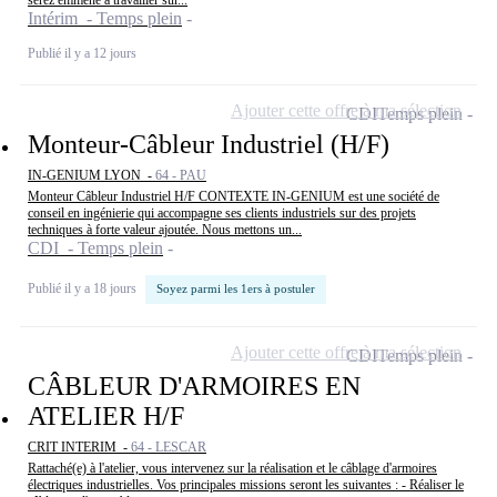
serez emmené à travailler sur...
Intérim - Temps plein
Publié il y a 12 jours
Ajouter cette offre à ma sélection
CDI
Temps plein
Monteur-Câbleur Industriel (H/F)
IN-GENIUM LYON -
64 - PAU
Monteur Câbleur Industriel H/F CONTEXTE IN-GENIUM est une société de
conseil en ingénierie qui accompagne ses clients industriels sur des projets
techniques à forte valeur ajoutée. Nous mettons un...
CDI - Temps plein
Publié il y a 18 jours
Soyez parmi les 1ers à postuler
Ajouter cette offre à ma sélection
CDI
Temps plein
CÂBLEUR D'ARMOIRES EN
ATELIER H/F
CRIT INTERIM -
64 - LESCAR
Rattaché(e) à l'atelier, vous intervenez sur la réalisation et le câblage d'armoires
électriques industrielles. Vos principales missions seront les suivantes : - Réaliser le