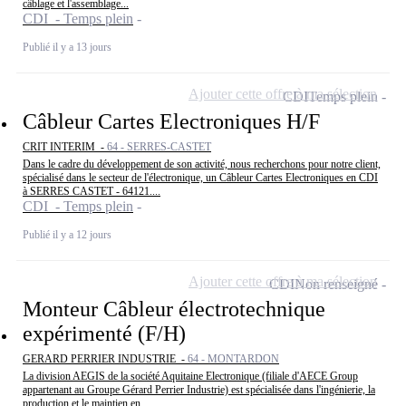
câblage et l'assemblage...
CDI - Temps plein
Publié il y a 13 jours
Ajouter cette offre à ma sélection
CDI
Temps plein
Câbleur Cartes Electroniques H/F
CRIT INTERIM -
64 - SERRES-CASTET
Dans le cadre du développement de son activité, nous recherchons pour notre client,
spécialisé dans le secteur de l'électronique, un Câbleur Cartes Electroniques en CDI
à SERRES CASTET - 64121....
CDI - Temps plein
Publié il y a 12 jours
Ajouter cette offre à ma sélection
CDI
Non renseigné
Monteur Câbleur électrotechnique
expérimenté (F/H)
GERARD PERRIER INDUSTRIE -
64 - MONTARDON
La division AEGIS de la société Aquitaine Electronique (filiale d'AECE Group
appartenant au Groupe Gérard Perrier Industrie) est spécialisée dans l'ingénierie, la
production et le maintien en...