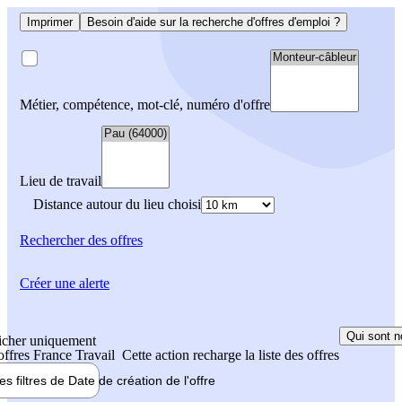
Imprimer
Besoin d'aide sur la recherche d'offres d'emploi ?
Métier, compétence, mot-clé, numéro d'offre
Lieu de travail
Distance autour du lieu choisi
Rechercher
des offres
Créer une alerte
Qui sont n
icher uniquement
 offres France Travail
Cette action recharge la liste des offres
les filtres de
Date de création
de l'offre