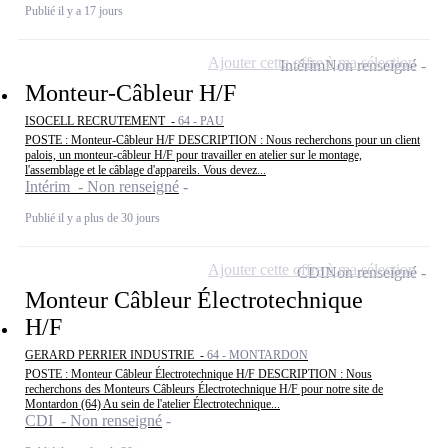
Publié il y a 17 jours
Ajouter cette offre à ma sélection
Intérim
Non renseigné
Monteur-Câbleur H/F
ISOCELL RECRUTEMENT -
64 - PAU
POSTE : Monteur-Câbleur H/F DESCRIPTION : Nous recherchons pour un client
palois, un monteur-câbleur H/F pour travailler en atelier sur le montage,
l'assemblage et le câblage d'appareils. Vous devez...
Intérim - Non renseigné
Publié il y a plus de 30 jours
Ajouter cette offre à ma sélection
CDI
Non renseigné
Monteur Câbleur Électrotechnique
H/F
GERARD PERRIER INDUSTRIE -
64 - MONTARDON
POSTE : Monteur Câbleur Électrotechnique H/F DESCRIPTION : Nous
recherchons des Monteurs Câbleurs Électrotechnique H/F pour notre site de
Montardon (64) Au sein de l'atelier Électrotechnique...
CDI - Non renseigné