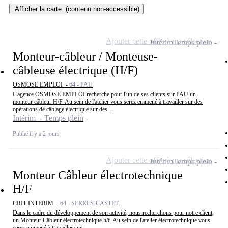
Afficher la carte
(contenu non-accessible)
Ajouter cette offre à ma sélection
Intérim
Temps plein
Monteur-câbleur / Monteuse-
câbleuse électrique (H/F)
OSMOSE EMPLOI -
64 - PAU
L'agence OSMOSE EMPLOI recherche pour l'un de ses clients sur PAU un
monteur câbleur H/F. Au sein de l'atelier vous serez emmené à travailler sur des
opérations de câblage électrique sur des...
Intérim - Temps plein
Publié il y a 2 jours
Ajouter cette offre à ma sélection
Intérim
Temps plein
Monteur Câbleur électrotechnique
H/F
CRIT INTERIM -
64 - SERRES-CASTET
Dans le cadre du développement de son activité, nous recherchons pour notre client,
un Monteur Câbleur électrotechnique h/f. Au sein de l'atelier électrotechnique vous