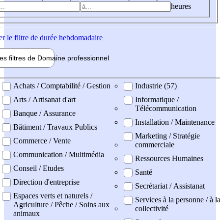
heures
er
le filtre de durée hebdomadaire
les filtres de
Domaine pro
fessionnel
ne professionel
Achats / Comptabilité / Gestion
Industrie (57)
Arts / Artisanat d'art
Informatique /
Télécommunication
Banque / Assurance
Installation / Maintenance
Bâtiment / Travaux Publics
Marketing / Stratégie
Commerce / Vente
commerciale
Communication / Multimédia
Ressources Humaines
Conseil / Etudes
Santé
Direction d'entreprise
Secrétariat / Assistanat
Espaces verts et naturels /
Services à la personne / à l
Agriculture / Pêche / Soins aux
collectivité
animaux