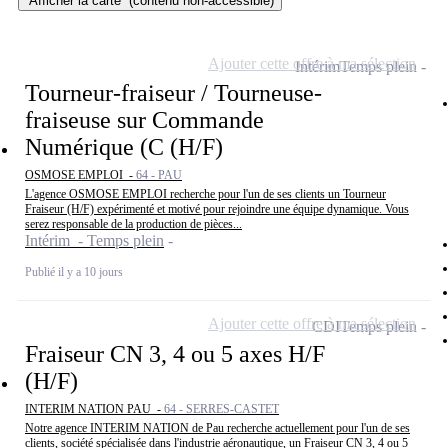
Afficher la carte
(contenu non-accessible)
Ajouter cette offre à ma sélection
Intérim
Temps plein
Tourneur-fraiseur / Tourneuse-
fraiseuse sur Commande
Numérique (C (H/F)
OSMOSE EMPLOI -
64 - PAU
L'agence OSMOSE EMPLOI recherche pour l'un de ses clients un Tourneur
Fraiseur (H/F) expérimenté et motivé pour rejoindre une équipe dynamique. Vous
serez responsable de la production de pièces...
Intérim - Temps plein
Publié il y a 10 jours
Ajouter cette offre à ma sélection
CDI
Temps plein
Fraiseur CN 3, 4 ou 5 axes H/F
(H/F)
INTERIM NATION PAU -
64 - SERRES-CASTET
Notre agence INTERIM NATION de Pau recherche actuellement pour l'un de ses
clients, société spécialisée dans l'industrie aéronautique, un Fraiseur CN 3, 4 ou 5