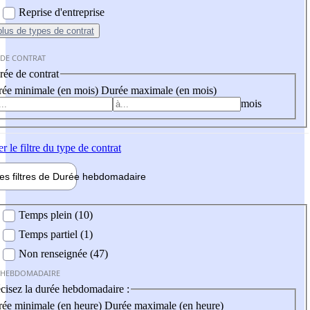
Reprise d'entreprise
plus
de types de contrat
 DE CONTRAT
ée de contrat
ée minimale (en mois)
Durée maximale (en mois)
mois
er
le filtre du type de contrat
les filtres de
Durée hebdo
madaire
 hebdomadaire
Temps plein (10)
Temps partiel (1)
Non renseignée (47)
 HEBDOMADAIRE
cisez la durée hebdomadaire :
ée minimale (en heure)
Durée maximale (en heure)