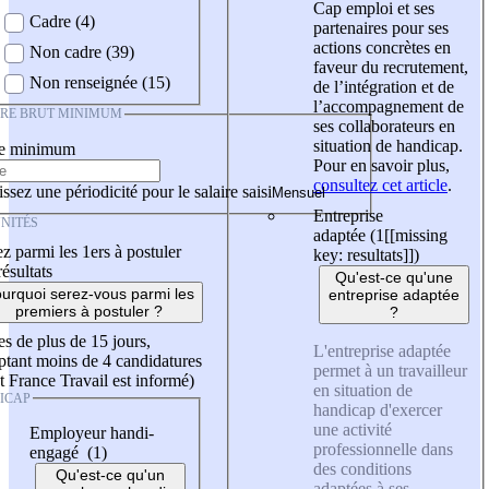
Cap emploi et ses
Cadre (4)
partenaires pour ses
actions concrètes en
Non cadre (39)
faveur du recrutement,
Non renseignée (15)
de l’intégration et de
l’accompagnement de
IRE BRUT MINIMUM
ses collaborateurs en
situation de handicap.
re minimum
Pour en savoir plus,
consultez cet article
.
ssez une périodicité pour le salaire saisi
Entreprise
NITÉS
adaptée (1
[[missing
z parmi les 1ers à postuler
key: resultats]]
)
résultats
Qu'est-ce qu'une
urquoi serez-vous parmi les
entreprise adaptée
premiers à postuler ?
?
es de plus de 15 jours,
L'entreprise adaptée
tant moins de 4 candidatures
permet à un travailleur
t France Travail est informé)
en situation de
ICAP
handicap d'exercer
une activité
Employeur handi-
professionnelle dans
engagé (1)
des conditions
Qu'est-ce qu'un
adaptées à ses