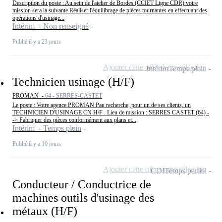
Description du poste : Au sein de l'atelier de Bordes (CCIET Ligne CDR) votre
mission sera la suivante Réaliser l'équilibrage de pièces tournantes en effectuant des
opérations d'usinage...
Intérim - Non renseigné
Publié il y a 23 jours
Ajouter cette offre à ma sélection
Intérim
Temps plein
Technicien usinage (H/F)
PROMAN -
64 - SERRES-CASTET
Le poste : Votre agence PROMAN Pau recherche, pour un de ses clients, un
TECHNICIEN D'USINAGE CN H/F . Lieu de mission : SERRES CASTET (64) -
-> Fabriquer des pièces conformément aux plans et...
Intérim - Temps plein
Publié il y a 10 jours
Ajouter cette offre à ma sélection
CDI
Temps partiel
Conducteur / Conductrice de
machines outils d'usinage des
métaux (H/F)