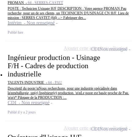
PROMAN -
64 - SERRES-CASTET
POSTE : Technicien Usinage H/F DESCRIPTION : Votre agence PROMAN Pau
recherche, pour un de ses clients, un TECHNICIEN D'USINAGE CN H/F. Lieu de
mission : SERRES CASTET (64) --> Fabriquer des...
Intérim - Non renseigné
Publié hier
Ajouter cette offre à ma sélection
CDI
Non renseigné
Ingénieur production - Usinage
F/H - Cadres de production
industrielle
TALENTS INDUSTRIE -
64 - PAU
Descriptif du poste:\nNous recherchons, pour une industrie spécialisée dans
la\nmétallurgie, un(e) Ingénieur(e) production. \n\nLe poste est basée proche de Pau.
\n\n\t* Pilotage de la PRODUCTION :...
CDI - Non renseigné
Publié il y a 2 jours
Ajouter cette offre à ma sélection
CDI
Non renseigné