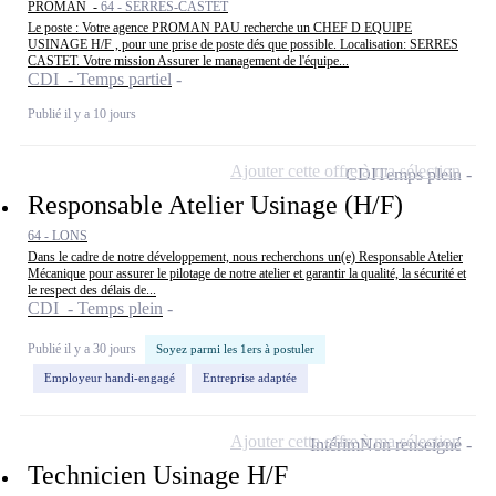
PROMAN -
64 - SERRES-CASTET
Le poste : Votre agence PROMAN PAU recherche un CHEF D EQUIPE
USINAGE H/F , pour une prise de poste dés que possible. Localisation: SERRES
CASTET. Votre mission Assurer le management de l'équipe...
CDI - Temps partiel
Publié il y a 10 jours
Ajouter cette offre à ma sélection
CDI
Temps plein
Responsable Atelier Usinage (H/F)
64 - LONS
Dans le cadre de notre développement, nous recherchons un(e) Responsable Atelier
Mécanique pour assurer le pilotage de notre atelier et garantir la qualité, la sécurité et
le respect des délais de...
CDI - Temps plein
Publié il y a 30 jours
Soyez parmi les 1ers à postuler
Employeur handi-engagé
Entreprise adaptée
Ajouter cette offre à ma sélection
Intérim
Non renseigné
Technicien Usinage H/F