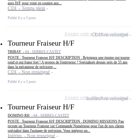
axes H/F pour venir en soutien aux...
CDI - Temps plein
Publié il y a 3 jours
Ajouter cette offre à ma sélection
CDI
Non renseigné
Tourneur Fraiseur H/F
TRIBAY -
64 - SERRES-CASTET
POSTE : Tourneur Fraiseur H/F DESCRIPTION : Rejoignez une équipe qui tourne
rond et qui fraise fort ! A propos de l'entreprise ? Spécialisée depuis près de 55 ans
dans la mécanique de précision,...
CDI - Non renseigné
Publié il y a 3 jours
Ajouter cette offre à ma sélection
Intérim
Non renseigné
Tourneur Fraiseur H/F
DOMINO RH -
64 - SERRES-CASTET
POSTE : Tourneur Fraiseur H/F DESCRIPTION : DOMINO MISSIONS Pau
recrute un Tourneur Fraiseur sur Commande Numérique pour l'un de nos clients
spécialisé dans l'usinage de précision. Vous intégrez un...
Intérim - Non renseigné