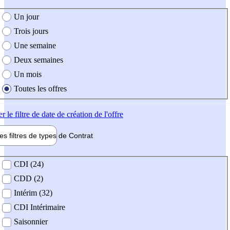
e création de l'offre
Un jour
Trois jours
Une semaine
Deux semaines
Un mois
Toutes les offres
er
le filtre de date de création de l'offre
les filtres de types de
Contrat
de contrat
CDI (24)
CDD (2)
Intérim (32)
CDI Intérimaire
Saisonnier