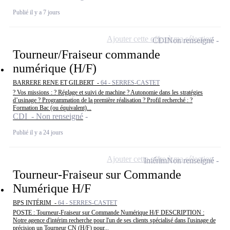
Publié il y a 7 jours
Ajouter cette offre à ma sélection
CDI
Non renseigné
Tourneur/Fraiseur commande
numérique (H/F)
BARRERE RENE ET GILBERT -
64 - SERRES-CASTET
? Vos missions : ? Réglage et suivi de machine ? Autonomie dans les stratégies
d’usinage ?️ Programmation de la première réalisation ? Profil recherché : ?
Formation Bac (ou équivalent)...
CDI - Non renseigné
Publié il y a 24 jours
Ajouter cette offre à ma sélection
Intérim
Non renseigné
Tourneur-Fraiseur sur Commande
Numérique H/F
BPS INTÉRIM -
64 - SERRES-CASTET
POSTE : Tourneur-Fraiseur sur Commande Numérique H/F DESCRIPTION :
Notre agence d'intérim recherche pour l'un de ses clients spécialisé dans l'usinage de
précision un Tourneur CN (H/F) pour...