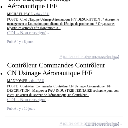
Aéronautique H/F
MICHAEL PAGE -
64 - PAU
POSTE : Chef d'Equipe Usinage Aéronautique H/F DESCRIPTION : * Assurer le
management et l'animation quotidienne de l'équipe de production. * Organiser et
répartir les activités afin d'optimiser la...
CDI - Non renseigné
Publié il y a 8 jours
Ajouter cette offre à ma sélection
CDI
Non renseigné
Contrôleur Commandes Contrôleur
CN Usinage Aéronautique H/F
MANPOWER -
64 - PAU
POSTE : Contrôleur Commandes Contrôleur CN Usinage Aéronautique H/F
DESCRIPTION : Manpower PAU INDUSTRIE TERTIAIRE recherche pour son
client, un acteur du secteur de l'aéronautique, un Contrôleur...
CDI - Non renseigné
Publié il y a 15 jours
Ajouter cette offre à ma sélection
CDI
Non renseigné