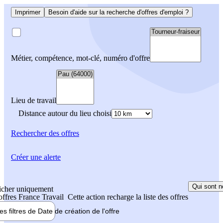
Imprimer
Besoin d'aide sur la recherche d'offres d'emploi ?
Métier, compétence, mot-clé, numéro d'offre
Lieu de travail
Distance autour du lieu choisi
Rechercher
des offres
Créer une alerte
Qui sont n
icher uniquement
 offres France Travail
Cette action recharge la liste des offres
les filtres de
Date de création
de l'offre