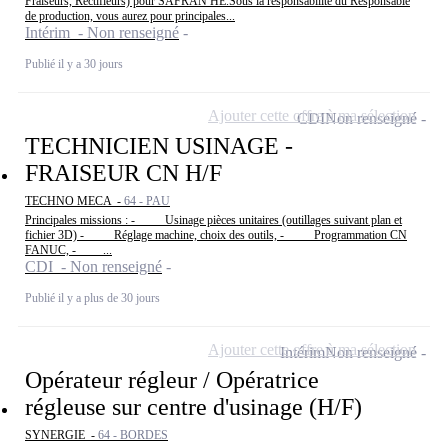
Fraiseurs, Rectifieurs) pour SAFRAN HE.Sous la responsabilité du Responsable
de production, vous aurez pour principales...
Intérim - Non renseigné
Publié il y a 30 jours
Ajouter cette offre à ma sélection
CDI
Non renseigné
TECHNICIEN USINAGE -
FRAISEUR CN H/F
TECHNO MECA -
64 - PAU
Principales missions : - Usinage pièces unitaires (outillages suivant plan et
fichier 3D) - Réglage machine, choix des outils, - Programmation CN
FANUC, - ...
CDI - Non renseigné
Publié il y a plus de 30 jours
Ajouter cette offre à ma sélection
Intérim
Non renseigné
Opérateur régleur / Opératrice
régleuse sur centre d'usinage (H/F)
SYNERGIE -
64 - BORDES