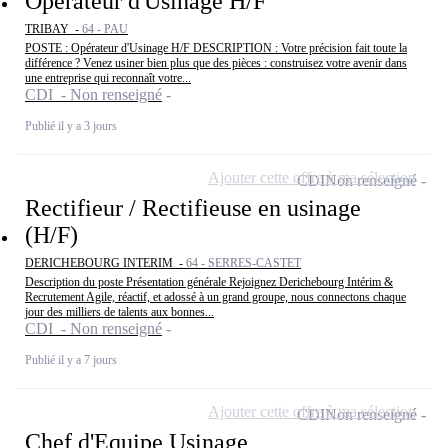
Opérateur d'Usinage H/F
TRIBAY -
64 - PAU
POSTE : Opérateur d'Usinage H/F DESCRIPTION : Votre précision fait toute la
différence ? Venez usiner bien plus que des pièces : construisez votre avenir dans
une entreprise qui reconnaît votre...
CDI - Non renseigné
Publié il y a 3 jours
Ajouter cette offre à ma sélection
CDI
Non renseigné
Rectifieur / Rectifieuse en usinage
(H/F)
DERICHEBOURG INTERIM -
64 - SERRES-CASTET
Description du poste Présentation générale Rejoignez Derichebourg Intérim &
Recrutement Agile, réactif, et adossé à un grand groupe, nous connectons chaque
jour des milliers de talents aux bonnes...
CDI - Non renseigné
Publié il y a 7 jours
Ajouter cette offre à ma sélection
CDI
Non renseigné
Chef d'Equipe Usinage