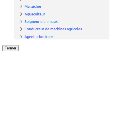
Fermer
Fermer
le détail de l'offre
/
Offre
sur
Offre précéden