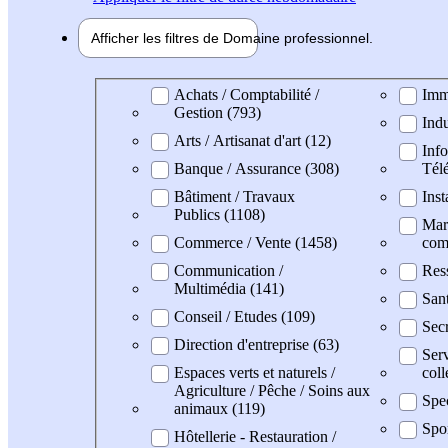
Afficher les filtres de
Domaine pro
fessionnel
Domaine professionel
Achats / Comptabilité /
Imm
Gestion (793)
Indu
Arts / Artisanat d'art (12)
Info
Banque / Assurance (308)
Tél
Bâtiment / Travaux
Inst
Publics (1108)
Mark
Commerce / Vente (1458)
com
Communication /
Res
Multimédia (141)
San
Conseil / Etudes (109)
Secr
Direction d'entreprise (63)
Serv
Espaces verts et naturels /
coll
Agriculture / Pêche / Soins aux
Spec
animaux (119)
Spo
Hôtellerie - Restauration /