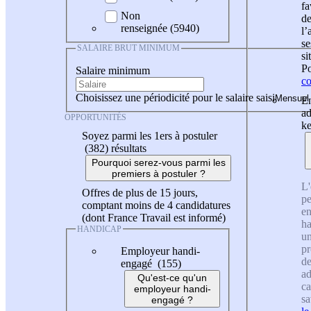
fa
Non
de
renseignée (5940)
l
se
SALAIRE BRUT MINIMUM
si
Po
Salaire minimum
co
Choisissez une périodicité pour le salaire saisi
En
ad
OPPORTUNITÉS
ke
Soyez parmi les 1ers à postuler
(382)
résultats
Pourquoi serez-vous parmi les
premiers à postuler ?
L'
Offres de plus de 15 jours,
pe
comptant moins de 4 candidatures
en
(dont France Travail est informé)
ha
HANDICAP
un
pr
Employeur handi-
de
engagé (155)
ad
Qu'est-ce qu'un
ca
employeur handi-
sa
engagé ?