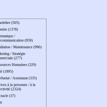
obilier (505)
strie (1378)
rmatique /
écommunication (959)
allation / Maintenance (990)
eting / Stratégie
merciale (277)
sources Humaines (329)
té (1895)
étariat / Assistanat (335)
ices à la personne / à la
ectivité (2324)
tacle (37)
rt