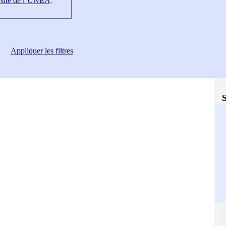
 site de l’UNEA
.
Appliquer
les filtres
S