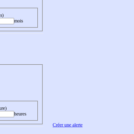
s)
mois
ure)
heures
Créer une alerte