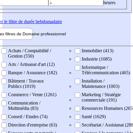
heures
er
le filtre de durée hebdomadaire
les filtres de
Domaine pro
fessionnel
ne professionel
Achats / Comptabilité /
Immobilier (413)
Gestion (550)
Industrie (1085)
Arts / Artisanat d'art (12)
Informatique /
Banque / Assurance (182)
Télécommunication (465)
Bâtiment / Travaux
Installation /
Publics (1019)
Maintenance (1003)
Commerce / Vente (1261)
Marketing / Stratégie
commerciale (191)
Communication /
Multimédia (83)
Ressources Humaines (265
Conseil / Etudes (74)
Santé (1629)
Direction d'entreprise (63)
Secrétariat / Assistanat (28