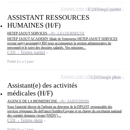
Ajouter cette offre à ma sélection
CDI
Temps partiel
ASSISTANT RESSOURCES
HUMAINES (H/F)
HETEP-IAOUT SERVICES -
93 - LA COURNEUVE
HETEP IAOUT ACADEMY filiale de l'entreprise HETEP-IAOUT SERVICES
recrute un(e) assistant(e) RH pour accompagner la gestion administrative du
personnel et le suivi des dossiers salariés. Vos missions...
CDI - Temps partiel
Publié il y a 2 jours
Ajouter cette offre à ma sélection
CDI
Temps plein
Assistant(e) des activités
médicales (H/F)
AGENCE DE LA BIOMEDECINE -
93 - SAINT-DENIS
Sous l'autorité directe de l'adjoint au directeur de la DPGOT, responsable des
services régionaux Ile-deFrance/Antilles/Guyane et en charge du secrétariat national
des comités donneur vivant (SNDV),...
CDI - Temps plein
Publié il y a 2 jours