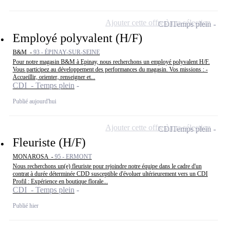
Ajouter cette offre à ma sélection
CDI
Temps plein
Employé polyvalent (H/F)
B&M -
93 - ÉPINAY-SUR-SEINE
Pour notre magasin B&M à Epinay, nous recherchons un employé polyvalent H/F.
Vous participez au développement des performances du magasin. Vos missions : -
Accueillir, orienter, renseigner et...
CDI - Temps plein
Publié aujourd'hui
Ajouter cette offre à ma sélection
CDI
Temps plein
Fleuriste (H/F)
MONAROSA -
95 - ERMONT
Nous recherchons un(e) fleuriste pour rejoindre notre équipe dans le cadre d'un
contrat à durée déterminée CDD susceptible d'évoluer ultérieurement vers un CDI
Profil : Expérience en boutique florale...
CDI - Temps plein
Publié hier