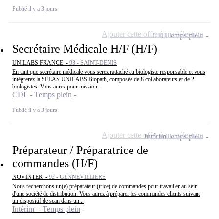
Publié il y a 3 jours
Ajouter cette offre à ma sélection
CDI
Temps plein
Secrétaire Médicale H/F (H/F)
UNILABS FRANCE -
93 - SAINT-DENIS
En tant que secrétaire médicale vous serez rattaché au biologiste responsable et vous
intégrerez la SELAS UNILABS Biopath, composée de 8 collaborateurs et de 2
biologistes. Vous aurez pour mission...
CDI - Temps plein
Publié il y a 3 jours
Ajouter cette offre à ma sélection
Intérim
Temps plein
Préparateur / Préparatrice de
commandes (H/F)
NOVINTER -
92 - GENNEVILLIERS
Nous recherchons un(e) préparateur (trice) de commandes pour travailler au sein
d'une société de distribution. Vous aurez à préparer les commandes clients suivant
un dispositif de scan dans un...
Intérim - Temps plein