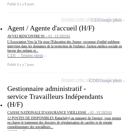
Publié il y a 8 jours
Ajouter cette offre à ma sélection
CDI
Temps plein
Agent / Agente d'accueil (H/F)
AVVEJ RENCONTRE 93 -
93 - ST DENIS
L'Association Vers la Vie pour l'Education des Jeunes, reconnue d'utilité publique,
intervient dans les domaines de la protection de l'enfance, l'action médico-sociale en
faveur des enfants et...
CDI - Temps plein
Publié il y a 7 jours
Ajouter cette offre à ma sélection
CDD
Temps plein
Gestionnaire administratif -
service Travailleurs Indépendants
(H/F)
CAISSE NATIONALE D'ASSURANCE VIEILLESSE -
93 - ST DENIS
12 POSTES DE DISPONIBLES Rattaché(e) au manager de l'agence, vous prenez
en charge le traitement des dossiers de régularisation de carrière et de retraite
complémentaire des travailleurs...