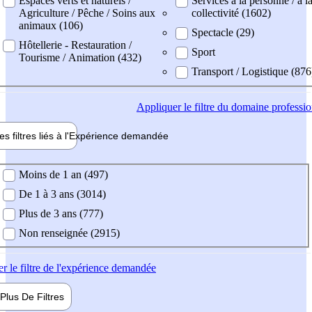
Espaces verts et naturels /
Services à la personne / à l
Agriculture / Pêche / Soins aux
collectivité (1602)
animaux (106)
Spectacle (29)
Hôtellerie - Restauration /
Sport
Tourisme / Animation (432)
Transport / Logistique (876
Appliquer
le filtre du domaine professi
es filtres liés à l'
Expérience
demandée
ience demandée
Moins de 1 an (497)
De 1 à 3 ans (3014)
Plus de 3 ans (777)
Non renseignée (2915)
er
le filtre de l'expérience demandée
Plus De
Filtres