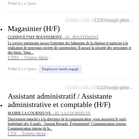
Publié il y a 3 jours
Ajouter cette offre à ma sélection
CDD
Temps plein
Magasinier (H/F)
CLINIQUE FSEF BOUFFEMONT -
95 - BOUFFÉMONT
Le service patrimoine assure l'entretien des bâtiments de la clinique et participe à la
réalisation de nouveaux projets de construction. Il assure la sécurité des personnes et
des biens. Vous...
CDD - Temps plein
Publié il y a 3 jours
Employeur handi-engagé
Ajouter cette offre à ma sélection
CDI
Temps plein
Assistant administratif / Assistante
administrative et comptable (H/F)
MAIRIE LA COURNEUVE -
93 - LA COURNEUVE
Directement rattaché.e à la directrice de la communication, vous assurerez le suivi
budgétaire des 4 unités : Journal Regards, Événementiel, Communication externe,
Communication interne de la...
CDI - Temps plein