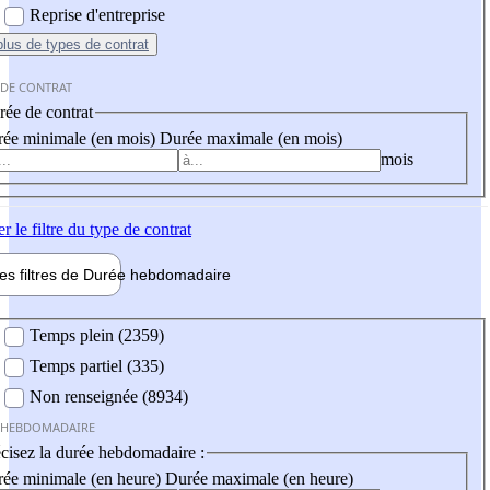
Reprise d'entreprise
plus
de types de contrat
 DE CONTRAT
ée de contrat
ée minimale (en mois)
Durée maximale (en mois)
mois
er
le filtre du type de contrat
les filtres de
Durée hebdo
madaire
 hebdomadaire
Temps plein (2359)
Temps partiel (335)
Non renseignée (8934)
 HEBDOMADAIRE
cisez la durée hebdomadaire :
ée minimale (en heure)
Durée maximale (en heure)