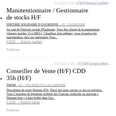
Ajouter cette offre à ma sélection
CDD
Temps partiel
Manutentionnaire / Gestionnaire
de stocks H/F
EPICERIE SOLIDAIRE D EAUBONNE -
95 - EAUBONNE
Au sein de l'épicerie sociale d'Eaubonne, Vous êtes chargé de la manutention
(charges lourdes 15 à 20KG), Chauffeur d'un utilitaire, vous récupérez les
marchandises chez nos partenaires Vous...
CDD - Temps partiel
Publié hier
Ajouter cette offre à ma sélection
CDD
Temps plein
Conseiller de Vente (H/F) CDD
35h (H/F)
THOM -
92 - VILLENEUVE-LA-GARENNE
Description du poste Histoire d'Or, Parce que nous savons ce qui est précieux :
Vous L'enseigne de bijouterie préférée des Français recherche un nouveau «
Diamant brut » à faire briller dans l'un...
CDD - Temps plein
Publié hier