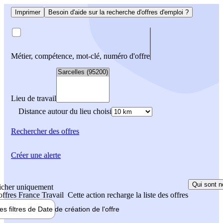
Imprimer
Besoin d'aide sur la recherche d'offres d'emploi ?
Métier, compétence, mot-clé, numéro d'offre
Lieu de travail
Distance autour du lieu choisi
Rechercher
des offres
Créer une alerte
Qui sont n
icher uniquement
 offres France Travail
Cette action recharge la liste des offres
les filtres de
Date de création
de l'offre