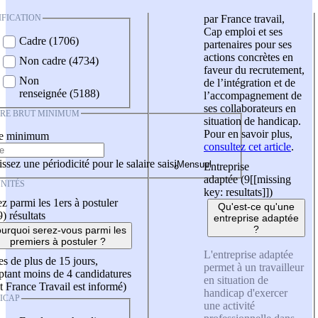
IFICATION
par France travail,
Cap emploi et ses
Cadre (1706)
partenaires pour ses
actions concrètes en
Non cadre (4734)
faveur du recrutement,
Non
de l’intégration et de
renseignée (5188)
l’accompagnement de
ses collaborateurs en
IRE BRUT MINIMUM
situation de handicap.
Pour en savoir plus,
re minimum
consultez cet article
.
ssez une périodicité pour le salaire saisi
Entreprise
adaptée (9
[[missing
NITÉS
key: resultats]]
)
z parmi les 1ers à postuler
Qu'est-ce qu'une
9)
résultats
entreprise adaptée
?
urquoi serez-vous parmi les
premiers à postuler ?
L'entreprise adaptée
es de plus de 15 jours,
permet à un travailleur
tant moins de 4 candidatures
en situation de
t France Travail est informé)
handicap d'exercer
ICAP
une activité