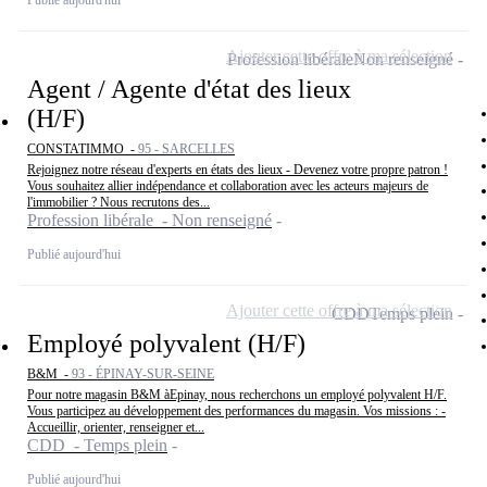
Ajouter cette offre à ma sélection
Profession libérale
Non renseigné
Agent / Agente d'état des lieux
(H/F)
CONSTATIMMO -
95 - SARCELLES
Rejoignez notre réseau d'experts en états des lieux - Devenez votre propre patron !
Vous souhaitez allier indépendance et collaboration avec les acteurs majeurs de
l'immobilier ? Nous recrutons des...
Profession libérale - Non renseigné
Publié aujourd'hui
Ajouter cette offre à ma sélection
CDD
Temps plein
Employé polyvalent (H/F)
B&M -
93 - ÉPINAY-SUR-SEINE
Pour notre magasin B&M àEpinay, nous recherchons un employé polyvalent H/F.
Vous participez au développement des performances du magasin. Vos missions : -
Accueillir, orienter, renseigner et...
CDD - Temps plein
Publié aujourd'hui