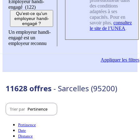
professionnelle dans
Employeur handi-
des conditions
engagé (122)
adaptées à ses
Qu'est-ce qu'un
capacités. Pour en
employeur handi-
savoir plus,
consultez
engagé ?
le site de l’UNEA
.
Un employeur handi-
engagé est un
employeur reconnu
Appliquer
les filtres
11628 offres
- Sarcelles (95200)
Trier par
Pertinence
Pertinence
Date
Distance