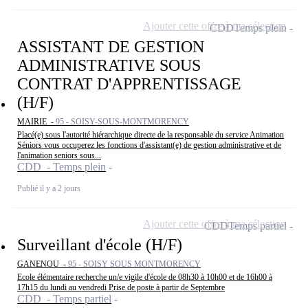
Ajouter cette offre à ma sélection
CDD
Temps plein
ASSISTANT DE GESTION
ADMINISTRATIVE SOUS
CONTRAT D'APPRENTISSAGE
(H/F)
MAIRIE -
95 - SOISY-SOUS-MONTMORENCY
Placé(e) sous l'autorité hiérarchique directe de la responsable du service Animation
Séniors vous occuperez les fonctions d'assistant(e) de gestion administrative et de
l'animation seniors sous...
CDD - Temps plein
Publié il y a 2 jours
Ajouter cette offre à ma sélection
CDD
Temps partiel
Surveillant d'école (H/F)
GANENOU -
95 - SOISY SOUS MONTMORENCY
Ecole élémentaire recherche un/e vigile d'école de 08h30 à 10h00 et de 16h00 à
17h15 du lundi au vendredi Prise de poste à partir de Septembre
CDD - Temps partiel