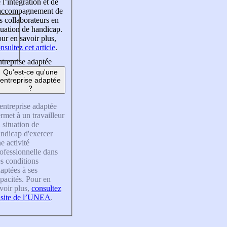
 l’intégration et de
’accompagnement de
s collaborateurs en
tuation de handicap.
ur en savoir plus,
nsultez cet article
.
treprise adaptée
Qu'est-ce qu'une
entreprise adaptée
?
entreprise adaptée
rmet à un travailleur
 situation de
ndicap d'exercer
e activité
ofessionnelle dans
s conditions
aptées à ses
pacités. Pour en
voir plus,
consultez
 site de l’UNEA
.