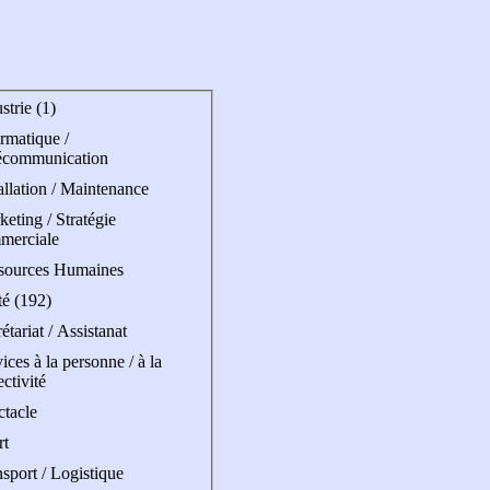
strie (1)
rmatique /
écommunication
allation / Maintenance
eting / Stratégie
merciale
sources Humaines
té (192)
étariat / Assistanat
ices à la personne / à la
ectivité
ctacle
rt
sport / Logistique