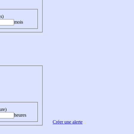
s)
mois
ure)
heures
Créer une alerte