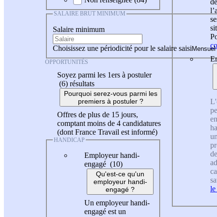
de
l
SALAIRE BRUT MINIMUM
se
si
Salaire minimum
Po
co
Choisissez une périodicité pour le salaire saisi
En
OPPORTUNITÉS
Soyez parmi les 1ers à postuler
(6)
résultats
Pourquoi serez-vous parmi les
L'
premiers à postuler ?
pe
Offres de plus de 15 jours,
en
comptant moins de 4 candidatures
ha
(dont France Travail est informé)
un
HANDICAP
pr
de
Employeur handi-
ad
engagé (10)
ca
Qu'est-ce qu'un
sa
employeur handi-
le
engagé ?
Un employeur handi-
engagé est un