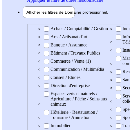
Appliquer
le filtre de durée hebdomadaire
Afficher les filtres de
Domaine pro
fessionnel
Domaine professionel
Achats / Comptabilité / Gestion
Indu
Arts / Artisanat d'art
Info
Tél
Banque / Assurance
Inst
Bâtiment / Travaux Publics
Mark
Commerce / Vente (1)
com
Communication / Multimédia
Res
Conseil / Etudes
San
Direction d'entreprise
Secr
Espaces verts et naturels /
Serv
Agriculture / Pêche / Soins aux
coll
animaux
Spe
Hôtellerie - Restauration /
Tourisme / Animation
Spo
Immobilier
Tran