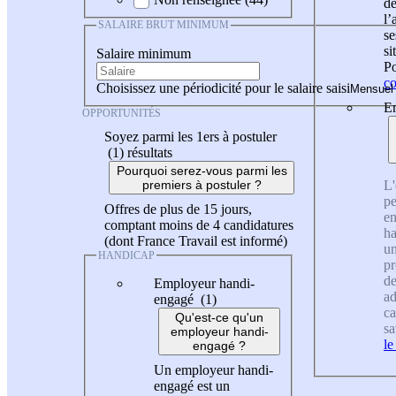
de
l
SALAIRE BRUT MINIMUM
se
si
Salaire minimum
Po
co
Choisissez une périodicité pour le salaire saisi
En
OPPORTUNITÉS
Soyez parmi les 1ers à postuler
(1)
résultats
Pourquoi serez-vous parmi les
L'
premiers à postuler ?
pe
Offres de plus de 15 jours,
en
comptant moins de 4 candidatures
ha
(dont France Travail est informé)
un
HANDICAP
pr
de
Employeur handi-
ad
engagé (1)
ca
Qu'est-ce qu'un
sa
employeur handi-
le
engagé ?
Un employeur handi-
engagé est un