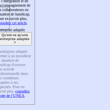
 l’intégration et de
’accompagnement de
s collaborateurs en
tuation de handicap.
ur en savoir plus,
nsultez cet article
.
treprise adaptée
Qu'est-ce qu'une
entreprise adaptée
?
entreprise adaptée
rmet à un travailleur
 situation de
ndicap d'exercer
e activité
ofessionnelle dans
s conditions
aptées à ses
pacités. Pour en
voir plus,
consultez
 site de l’UNEA
.