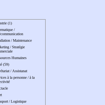
strie (1)
rmatique /
écommunication
allation / Maintenance
eting / Stratégie
merciale
sources Humaines
é (59)
étariat / Assistanat
ices à la personne / à la
ectivité
ctacle
rt
sport / Logistique