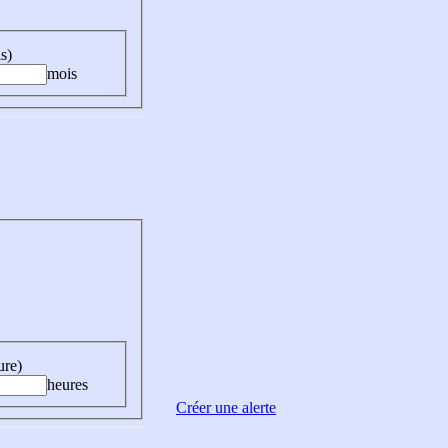
s)
mois
ure)
heures
Créer une alerte