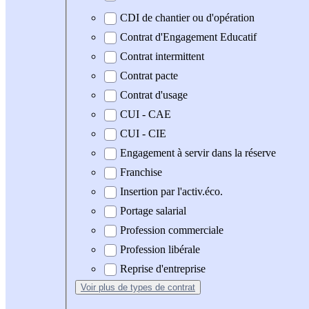
CDI de chantier ou d'opération
Contrat d'Engagement Educatif
Contrat intermittent
Contrat pacte
Contrat d'usage
CUI - CAE
CUI - CIE
Engagement à servir dans la réserve
Franchise
Insertion par l'activ.éco.
Portage salarial
Profession commerciale
Profession libérale
Reprise d'entreprise
Voir plus
de types de contrat