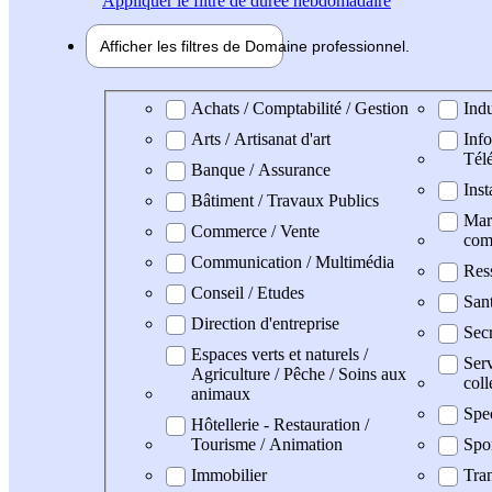
Appliquer
le filtre de durée hebdomadaire
Afficher les filtres de
Domaine pro
fessionnel
Domaine professionel
Achats / Comptabilité / Gestion
Indu
Arts / Artisanat d'art
Info
Tél
Banque / Assurance
Inst
Bâtiment / Travaux Publics
Mark
Commerce / Vente
com
Communication / Multimédia
Res
Conseil / Etudes
Sant
Direction d'entreprise
Secr
Espaces verts et naturels /
Serv
Agriculture / Pêche / Soins aux
coll
animaux
Spe
Hôtellerie - Restauration /
Tourisme / Animation
Spo
Immobilier
Tran