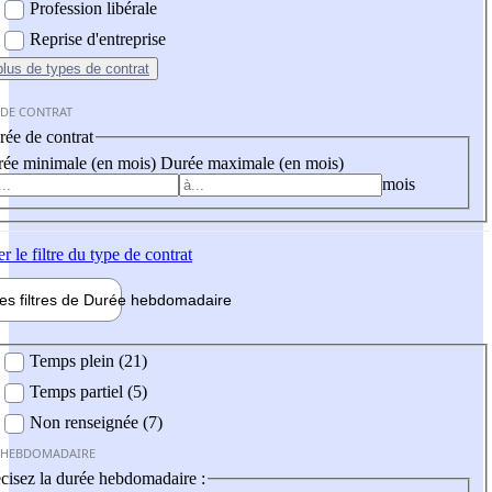
Profession libérale
Reprise d'entreprise
plus
de types de contrat
 DE CONTRAT
ée de contrat
ée minimale (en mois)
Durée maximale (en mois)
mois
er
le filtre du type de contrat
les filtres de
Durée hebdo
madaire
 hebdomadaire
Temps plein (21)
Temps partiel (5)
Non renseignée (7)
 HEBDOMADAIRE
cisez la durée hebdomadaire :