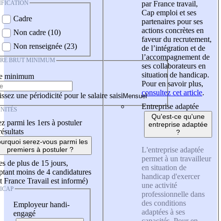
IFICATION
par France travail,
Cap emploi et ses
Cadre
partenaires pour ses
actions concrètes en
Non cadre (10)
faveur du recrutement,
Non renseignée (23)
de l’intégration et de
l’accompagnement de
IRE BRUT MINIMUM
ses collaborateurs en
situation de handicap.
re minimum
Pour en savoir plus,
consultez cet article
.
ssez une périodicité pour le salaire saisi
Entreprise adaptée
NITÉS
Qu'est-ce qu'une
z parmi les 1ers à postuler
entreprise adaptée
résultats
?
urquoi serez-vous parmi les
L'entreprise adaptée
premiers à postuler ?
permet à un travailleur
es de plus de 15 jours,
en situation de
tant moins de 4 candidatures
handicap d'exercer
t France Travail est informé)
une activité
ICAP
professionnelle dans
des conditions
Employeur handi-
adaptées à ses
engagé
capacités. Pour en