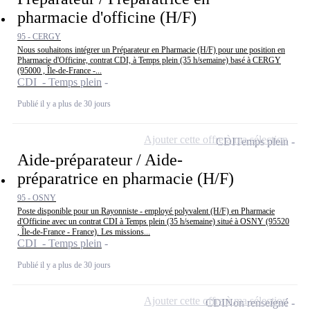
pharmacie d'officine (H/F)
95 - CERGY
Nous souhaitons intégrer un Préparateur en Pharmacie (H/F) pour une position en
Pharmacie d'Officine, contrat CDI, à Temps plein (35 h/semaine) basé à CERGY
(95000 , Île-de-France -...
CDI - Temps plein
Publié il y a plus de 30 jours
Ajouter cette offre à ma sélection
CDI
Temps plein
Aide-préparateur / Aide-
préparatrice en pharmacie (H/F)
95 - OSNY
Poste disponible pour un Rayonniste - employé polyvalent (H/F) en Pharmacie
d'Officine avec un contrat CDI à Temps plein (35 h/semaine) situé à OSNY (95520
, Île-de-France - France). Les missions...
CDI - Temps plein
Publié il y a plus de 30 jours
Ajouter cette offre à ma sélection
CDI
Non renseigné