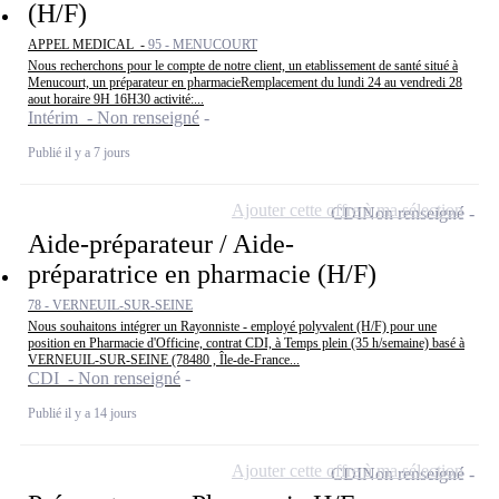
(H/F)
APPEL MEDICAL -
95 - MENUCOURT
Nous recherchons pour le compte de notre client, un etablissement de santé situé à
Menucourt, un préparateur en pharmacieRemplacement du lundi 24 au vendredi 28
aout horaire 9H 16H30 activité:...
Intérim - Non renseigné
Publié il y a 7 jours
Ajouter cette offre à ma sélection
CDI
Non renseigné
Aide-préparateur / Aide-
préparatrice en pharmacie (H/F)
78 - VERNEUIL-SUR-SEINE
Nous souhaitons intégrer un Rayonniste - employé polyvalent (H/F) pour une
position en Pharmacie d'Officine, contrat CDI, à Temps plein (35 h/semaine) basé à
VERNEUIL-SUR-SEINE (78480 , Île-de-France...
CDI - Non renseigné
Publié il y a 14 jours
Ajouter cette offre à ma sélection
CDI
Non renseigné