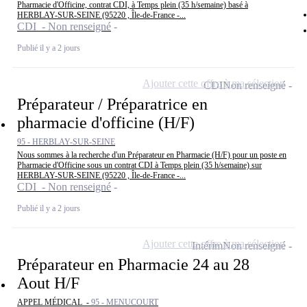
Pharmacie d'Officine, contrat CDI, à Temps plein (35 h/semaine) basé à
HERBLAY-SUR-SEINE (95220 , Île-de-France -...
CDI - Non renseigné
Publié il y a 2 jours
Ajouter cette offre à ma sélection
CDI
Non renseigné
Préparateur / Préparatrice en
pharmacie d'officine (H/F)
95 - HERBLAY-SUR-SEINE
Nous sommes à la recherche d'un Préparateur en Pharmacie (H/F) pour un poste en
Pharmacie d'Officine sous un contrat CDI à Temps plein (35 h/semaine) sur
HERBLAY-SUR-SEINE (95220 , Île-de-France -...
CDI - Non renseigné
Publié il y a 2 jours
Ajouter cette offre à ma sélection
Intérim
Non renseigné
Préparateur en Pharmacie 24 au 28
Aout H/F
APPEL MÉDICAL -
95 - MENUCOURT