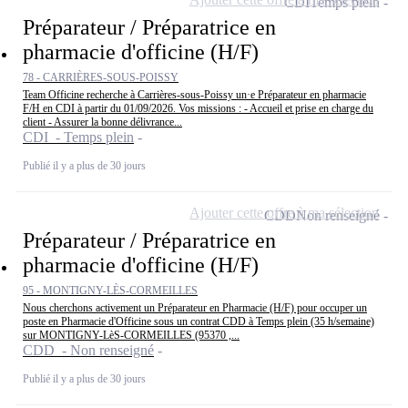
CDI
Temps plein
Préparateur / Préparatrice en
pharmacie d'officine (H/F)
78 - CARRIÈRES-SOUS-POISSY
Team Officine recherche à Carrières-sous-Poissy un·e Préparateur en pharmacie
F/H en CDI à partir du 01/09/2026. Vos missions : - Accueil et prise en charge du
client - Assurer la bonne délivrance...
CDI - Temps plein
Publié il y a plus de 30 jours
Ajouter cette offre à ma sélection
CDD
Non renseigné
Préparateur / Préparatrice en
pharmacie d'officine (H/F)
95 - MONTIGNY-LÈS-CORMEILLES
Nous cherchons activement un Préparateur en Pharmacie (H/F) pour occuper un
poste en Pharmacie d'Officine sous un contrat CDD à Temps plein (35 h/semaine)
sur MONTIGNY-LèS-CORMEILLES (95370 ,...
CDD - Non renseigné
Publié il y a plus de 30 jours