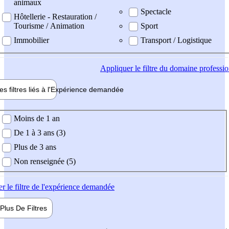
animaux
Spectacle
Hôtellerie - Restauration /
Tourisme / Animation
Sport
Immobilier
Transport / Logistique
Appliquer
le filtre du domaine professi
es filtres liés à l'
Expérience
demandée
ience demandée
Moins de 1 an
De 1 à 3 ans (3)
Plus de 3 ans
Non renseignée (5)
er
le filtre de l'expérience demandée
Plus De
Filtres