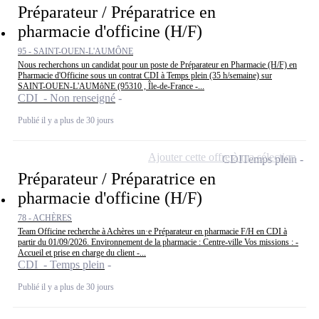
Préparateur / Préparatrice en
pharmacie d'officine (H/F)
95 - SAINT-OUEN-L'AUMÔNE
Nous recherchons un candidat pour un poste de Préparateur en Pharmacie (H/F) en
Pharmacie d'Officine sous un contrat CDI à Temps plein (35 h/semaine) sur
SAINT-OUEN-L'AUMôNE (95310 , Île-de-France -...
CDI - Non renseigné
Publié il y a plus de 30 jours
Ajouter cette offre à ma sélection
CDI
Temps plein
Préparateur / Préparatrice en
pharmacie d'officine (H/F)
78 - ACHÈRES
Team Officine recherche à Achères un·e Préparateur en pharmacie F/H en CDI à
partir du 01/09/2026. Environnement de la pharmacie : Centre-ville Vos missions : -
Accueil et prise en charge du client -...
CDI - Temps plein
Publié il y a plus de 30 jours