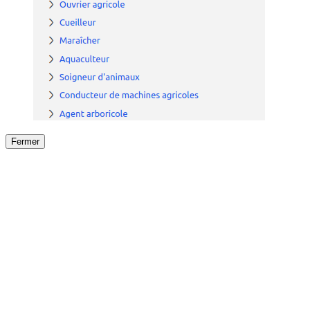
Fermer
Fermer
le détail de l'offre
/
Offre
sur
Offre précéden