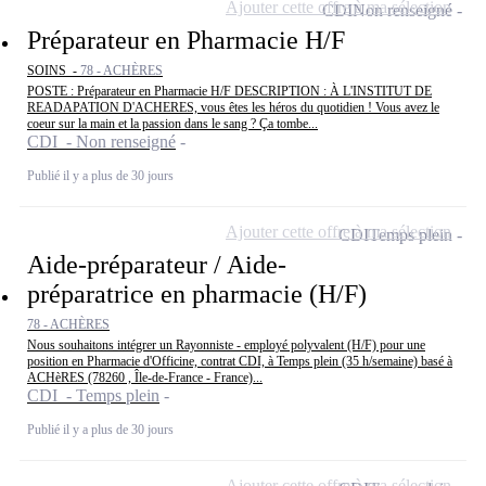
Ajouter cette offre à ma sélection
CDI
Non renseigné
Préparateur en Pharmacie H/F
SOINS -
78 - ACHÈRES
POSTE : Préparateur en Pharmacie H/F DESCRIPTION : À L'INSTITUT DE
READAPATION D'ACHERES, vous êtes les héros du quotidien ! Vous avez le
coeur sur la main et la passion dans le sang ? Ça tombe...
CDI - Non renseigné
Publié il y a plus de 30 jours
Ajouter cette offre à ma sélection
CDI
Temps plein
Aide-préparateur / Aide-
préparatrice en pharmacie (H/F)
78 - ACHÈRES
Nous souhaitons intégrer un Rayonniste - employé polyvalent (H/F) pour une
position en Pharmacie d'Officine, contrat CDI, à Temps plein (35 h/semaine) basé à
ACHèRES (78260 , Île-de-France - France)...
CDI - Temps plein
Publié il y a plus de 30 jours
Ajouter cette offre à ma sélection