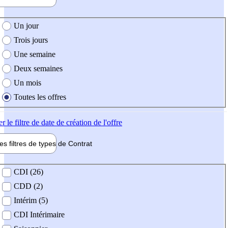
e création de l'offre
Un jour
Trois jours
Une semaine
Deux semaines
Un mois
Toutes les offres
er
le filtre de date de création de l'offre
les filtres de types de
Contrat
de contrat
CDI (26)
CDD (2)
Intérim (5)
CDI Intérimaire