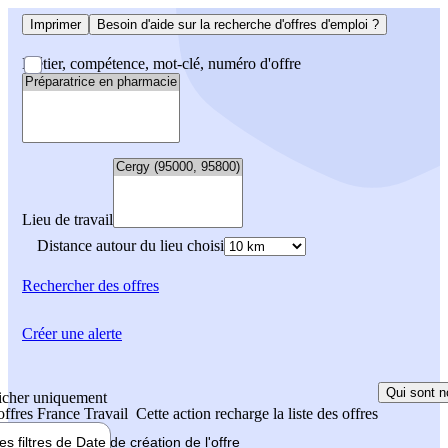
Imprimer
Besoin d'aide sur la recherche d'offres d'emploi ?
Métier, compétence, mot-clé, numéro d'offre
Lieu de travail
Distance autour du lieu choisi
Rechercher
des offres
Créer une alerte
Qui sont n
icher uniquement
 offres France Travail
Cette action recharge la liste des offres
les filtres de
Date de création
de l'offre