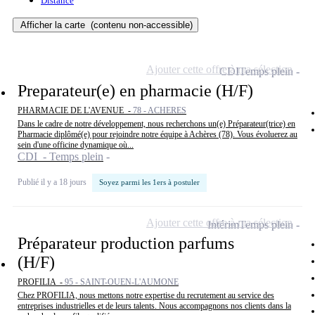
Distance
Afficher la carte
(contenu non-accessible)
Ajouter cette offre à ma sélection
CDI
Temps plein
Preparateur(e) en pharmacie (H/F)
PHARMACIE DE L'AVENUE -
78 - ACHERES
Dans le cadre de notre développement, nous recherchons un(e) Préparateur(trice) en
Pharmacie diplômé(e) pour rejoindre notre équipe à Achères (78). Vous évoluerez au
sein d'une officine dynamique où...
CDI - Temps plein
Publié il y a 18 jours
Soyez parmi les 1ers à postuler
Ajouter cette offre à ma sélection
Intérim
Temps plein
Préparateur production parfums
(H/F)
PROFILIA -
95 - SAINT-OUEN-L'AUMONE
Chez PROFILIA, nous mettons notre expertise du recrutement au service des
entreprises industrielles et de leurs talents. Nous accompagnons nos clients dans la