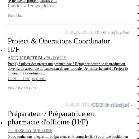
recherche de profils qualifiés en...
Intérim - Temps plein
Publié hier
Ajouter cette offre à ma sélection
CDI
Temps plein
Project & Operations Coordinator
H/F
ADEQUAT INTERIM -
78 - POISSY
Prêt(e) à piloter des projets qui prennent vie ? Rejoignez notre site de production,
devenez un acteur clé du lancement de nos produits. Je recherche un(e) : Project &
Operations Coordinator...
CDI - Temps plein
Publié il y a 9 jours
Ajouter cette offre à ma sélection
CDI
Non renseigné
Préparateur / Préparatrice en
pharmacie d'officine (H/F)
95 - HERBLAY-SUR-SEINE
Nous souhaitons intégrer un Préparateur en Pharmacie (H/F) pour une position en