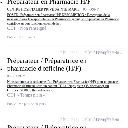
Préparateur en Pharmacie H/F
CENTRE HOSPITALIER PRIVÉ SAINTE-MARIE -
95 - OSNY
POSTE : Préparateur en Pharmacie H/F DESCRIPTION : Description de la
mission : Sous la responsabilité du Pharmacien gérant, le Préparateur en Pharmacie
contribue au bon fonctionnement de la...
CDI - Non renseigné
Publié il y a 16 jours
Ajouter cette offre à ma sélection
CDI
Temps plein
Préparateur / Préparatrice en
pharmacie d'officine (H/F)
95 - CERGY
Nous sommes à la recherche d'un Préparateur en Pharmacie (H/F) pour un poste en
Pharmacie d'Officine sous un contrat CDI à Temps plein (35 h/semaine) sur
CERGY (95000 , Île-de-France -...
CDI - Temps plein
Publié il y a plus de 30 jours
Ajouter cette offre à ma sélection
CDI
Temps plein
Préparateur / Préparatrice en