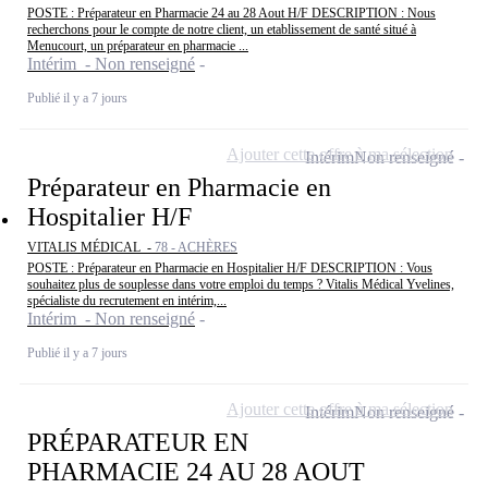
POSTE : Préparateur en Pharmacie 24 au 28 Aout H/F DESCRIPTION : Nous
recherchons pour le compte de notre client, un etablissement de santé situé à
Menucourt, un préparateur en pharmacie ...
Intérim - Non renseigné
Publié il y a 7 jours
Ajouter cette offre à ma sélection
Intérim
Non renseigné
Préparateur en Pharmacie en
Hospitalier H/F
VITALIS MÉDICAL -
78 - ACHÈRES
POSTE : Préparateur en Pharmacie en Hospitalier H/F DESCRIPTION : Vous
souhaitez plus de souplesse dans votre emploi du temps ? Vitalis Médical Yvelines,
spécialiste du recrutement en intérim,...
Intérim - Non renseigné
Publié il y a 7 jours
Ajouter cette offre à ma sélection
Intérim
Non renseigné
PRÉPARATEUR EN
PHARMACIE 24 AU 28 AOUT