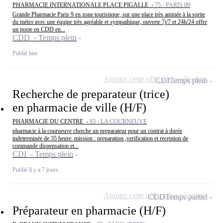
PHARMACIE INTERNATIONALE PLACE PIGALLE -
75 - PARIS 09
Grande Pharmacie Paris 9 en zone touristique, sur une place très animée à la sortie
du métro avec une équipe très agréable et sympathique, ouverte 7j/7 et 24h/24 offre
un poste en CDD en...
CDD - Temps plein
Publié hier
Ajouter cette offre à ma sélection
CDI
Temps plein
Recherche de preparateur (trice)
en pharmacie de ville (H/F)
PHARMACIE DU CENTRE -
93 - LA COURNEUVE
pharmacie à la courneuve cherche un preparateur pour un contrat à durée
indeterminée de 35 heure. mission : preparation ,verification et reception de
commande dispensation et...
CDI - Temps plein
Publié il y a 7 jours
Ajouter cette offre à ma sélection
CDD
Temps partiel
Préparateur en pharmacie (H/F)