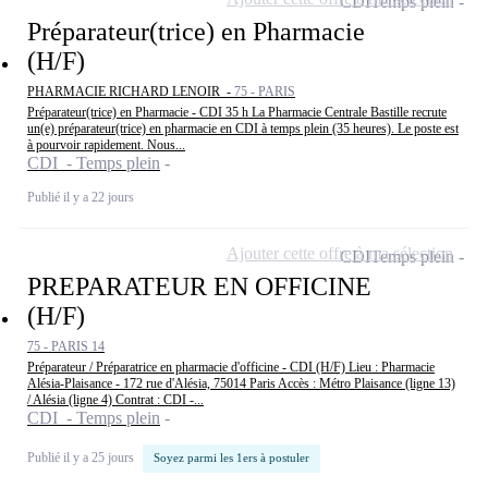
CDI
Temps plein
Préparateur(trice) en Pharmacie
(H/F)
PHARMACIE RICHARD LENOIR -
75 - PARIS
Préparateur(trice) en Pharmacie - CDI 35 h La Pharmacie Centrale Bastille recrute
un(e) préparateur(trice) en pharmacie en CDI à temps plein (35 heures). Le poste est
à pourvoir rapidement. Nous...
CDI - Temps plein
Publié il y a 22 jours
Ajouter cette offre à ma sélection
CDI
Temps plein
PREPARATEUR EN OFFICINE
(H/F)
75 - PARIS 14
Préparateur / Préparatrice en pharmacie d'officine - CDI (H/F) Lieu : Pharmacie
Alésia-Plaisance - 172 rue d'Alésia, 75014 Paris Accès : Métro Plaisance (ligne 13)
/ Alésia (ligne 4) Contrat : CDI -...
CDI - Temps plein
Publié il y a 25 jours
Soyez parmi les 1ers à postuler