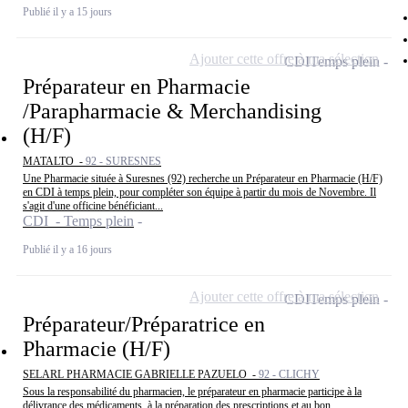
Publié il y a 15 jours
Ajouter cette offre à ma sélection
CDI
Temps plein
Préparateur en Pharmacie
/Parapharmacie & Merchandising
(H/F)
MATALTO -
92 - SURESNES
Une Pharmacie située à Suresnes (92) recherche un Préparateur en Pharmacie (H/F)
en CDI à temps plein, pour compléter son équipe à partir du mois de Novembre. Il
s'agit d'une officine bénéficiant...
CDI - Temps plein
Publié il y a 16 jours
Ajouter cette offre à ma sélection
CDI
Temps plein
Préparateur/Préparatrice en
Pharmacie (H/F)
SELARL PHARMACIE GABRIELLE PAZUELO -
92 - CLICHY
Sous la responsabilité du pharmacien, le préparateur en pharmacie participe à la
délivrance des médicaments, à la préparation des prescriptions et au bon