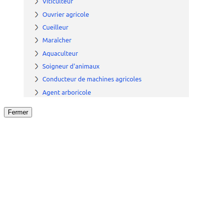
Fermer
Fermer
le détail de l'offre
/
Offre
sur
Offre précéden