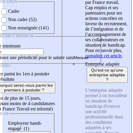
IFICATION
par France travail,
Cap emploi et ses
Cadre
partenaires pour ses
actions concrètes en
Non cadre (52)
faveur du recrutement,
Non renseignée (141)
de l’intégration et de
l’accompagnement de
IRE BRUT MINIMUM
ses collaborateurs en
situation de handicap.
re minimum
Pour en savoir plus,
consultez cet article
.
ssez une périodicité pour le salaire saisi
Entreprise adaptée
NITÉS
Qu'est-ce qu'une
z parmi les 1ers à postuler
entreprise adaptée
résultats
?
urquoi serez-vous parmi les
L'entreprise adaptée
premiers à postuler ?
permet à un travailleur
es de plus de 15 jours,
en situation de
tant moins de 4 candidatures
handicap d'exercer
t France Travail est informé)
une activité
ICAP
professionnelle dans
des conditions
Employeur handi-
adaptées à ses
engagé (1)
capacités. Pour en