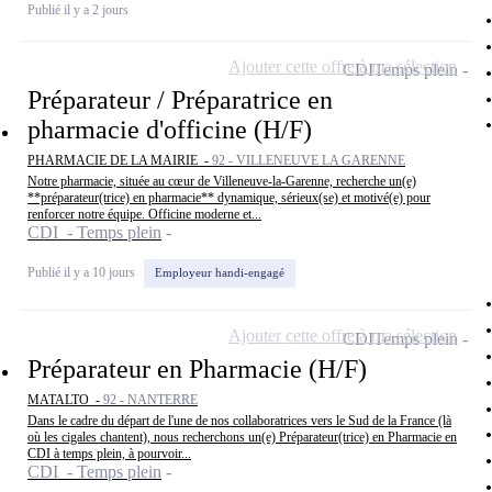
Publié il y a 2 jours
Ajouter cette offre à ma sélection
CDI
Temps plein
Préparateur / Préparatrice en
pharmacie d'officine (H/F)
PHARMACIE DE LA MAIRIE -
92 - VILLENEUVE LA GARENNE
Notre pharmacie, située au cœur de Villeneuve-la-Garenne, recherche un(e)
**préparateur(trice) en pharmacie** dynamique, sérieux(se) et motivé(e) pour
renforcer notre équipe. Officine moderne et...
CDI - Temps plein
Publié il y a 10 jours
Employeur handi-engagé
Ajouter cette offre à ma sélection
CDI
Temps plein
Préparateur en Pharmacie (H/F)
MATALTO -
92 - NANTERRE
Dans le cadre du départ de l'une de nos collaboratrices vers le Sud de la France (là
où les cigales chantent), nous recherchons un(e) Préparateur(trice) en Pharmacie en
CDI à temps plein, à pourvoir...
CDI - Temps plein