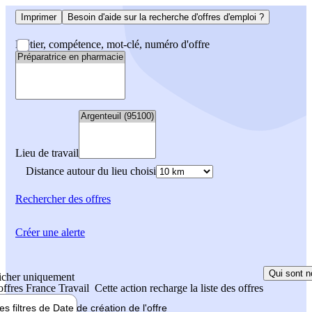
Imprimer
Besoin d'aide sur la recherche d'offres d'emploi ?
Métier, compétence, mot-clé, numéro d'offre
Lieu de travail
Distance autour du lieu choisi
Rechercher
des offres
Créer une alerte
Qui sont n
icher uniquement
 offres France Travail
Cette action recharge la liste des offres
les filtres de
Date de création
de l'offre