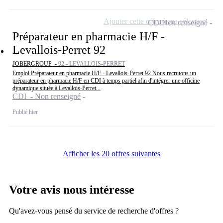
Ajouter cette offre à ma sélection
CDI
Non renseigné
Préparateur en pharmacie H/F -
Levallois-Perret 92
JOBERGROUP -
92 - LEVALLOIS-PERRET
Emploi Préparateur en pharmacie H/F - Levallois-Perret 92 Nous recrutons un
préparateur en pharmacie H/F en CDI à temps partiel afin d'intégrer une officine
dynamique située à Levallois-Perret...
CDI - Non renseigné
Publié hier
Afficher les 20 offres suivantes
Votre avis nous intéresse
Qu'avez-vous pensé du service de recherche d'offres ?