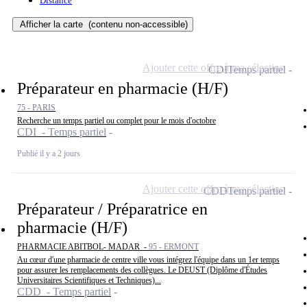
Distance
Afficher la carte
(contenu non-accessible)
Ajouter cette offre à ma sélection
CDI
Temps partiel
Préparateur en pharmacie (H/F)
75 - PARIS
Recherche un temps partiel ou complet pour le mois d'octobre
CDI - Temps partiel
Publié il y a 2 jours
Ajouter cette offre à ma sélection
CDD
Temps partiel
Préparateur / Préparatrice en
pharmacie (H/F)
PHARMACIE ABITBOL- MADAR -
95 - ERMONT
Au cœur d'une pharmacie de centre ville vous intégrez l'équipe dans un 1er temps
pour assurer les remplacements des collègues. Le DEUST (Diplôme d'Études
Universitaires Scientifiques et Techniques)...
CDD - Temps partiel