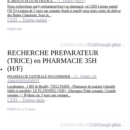
B. BRAUN AVITUM FRANCE -
75 - PARIS (DEPT.)
Nous recherchons un(e) préparateur(trice) en pharmacie, en CDD à temps partiel
(50 %) à raison de 2 jours par semaine (lundi et mardi) pour notre centre de dialyse
des Buttes Chaumont. Sous la...
CDD - Temps partiel
Publié hier
Ajouter cette offre à ma sélection
CDD
Temps plein
RECHERCHE PREPARATEUR
(TRICE) en PHARMACIE 35H
(H/F)
PHARMACIE CENTRALE DUGOMMIER -
75 - PARIS 12E
ARRONDISSEMENT
Localisation : 1 BD de Reuilly, 75012 PARIS - Pharmacie de quartier (clientèle
fidèle et agréable). LE PLANNING (35H) : Alternance Petite semaine / Grande
semaine >> Rythme sur 3 jours une semaine...
CDD - Temps plein
Publié il y a 11 jours
Ajouter cette offre à ma sélection
CDI
Temps plein