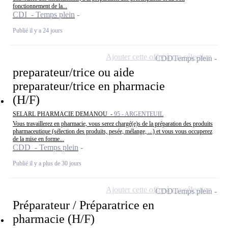
fonctionnement de la...
CDI - Temps plein
Publié il y a 24 jours
Ajouter cette offre à ma sélection
CDD
Temps plein
preparateur/trice ou aide
preparateur/trice en pharmacie
(H/F)
SELARL PHARMACIE DEMANOU -
95 - ARGENTEUIL
Vous travaillerez en pharmacie, vous serez chargé(e)s de la préparation des produits
pharmaceutique (sélection des produits, pesée, mélange, ...) et vous vous occuperez
de la mise en forme...
CDD - Temps plein
Publié il y a plus de 30 jours
Ajouter cette offre à ma sélection
CDD
Temps plein
Préparateur / Préparatrice en
pharmacie (H/F)