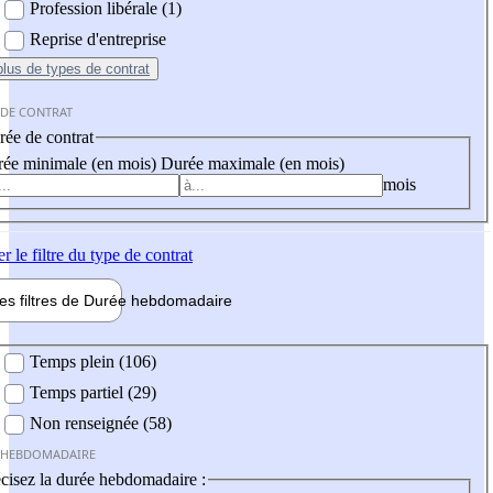
Profession libérale (1)
Reprise d'entreprise
plus
de types de contrat
 DE CONTRAT
ée de contrat
ée minimale (en mois)
Durée maximale (en mois)
mois
er
le filtre du type de contrat
les filtres de
Durée hebdo
madaire
 hebdomadaire
Temps plein (106)
Temps partiel (29)
Non renseignée (58)
 HEBDOMADAIRE
cisez la durée hebdomadaire :