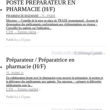
POSTE PREPARATEUR EN
PHARMACIE (H/F)
PHARMACIE HALWANI -
75 - PARIS
Missions : - Contrôle de la mise en place du TRADE promotionnel - Assurer la
dispensation des médicaments conformément aux réglementations en vigueur -
Conseiller les patients sur l'utilisation...
CDI - Temps plein
Publié il y a 13 jours
Ajouter cette offre à ma sélection
CDI
Temps partiel
Préparateur / Préparatrice en
pharmacie (H/F)
75 - PARIS 11
En collaboration étroite avec le pharmacien,vous assurez la préparation, la gestion et
la délivrance des médicaments aux patients. Vos missions : - préparer et délivrerles
médicaments sous la...
CDI - Temps partiel
Publié il y a 13 jours
Ajouter cette offre à ma sélection