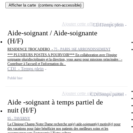
Afficher la carte
(contenu non-accessible)
Ajouter cette offre à ma sélection
CDI
Temps plein
Aide-soignant / Aide-soignante
(H/F)
RESIDENCE TROCADERO -
75 - PARIS 16E ARRONDISSEMENT
*** PLUSIEURS POSTES A POURVOIR*** En collaboration avec l'équipe
soignante pluridisciplinaire et la direction, vous aurez pour missions principales : -
Contribuer à l'accueil et l'information du...
CDI - Temps plein
Publié hier
Ajouter cette offre à ma sélection
CDI
Temps partiel
Aide -soignant à temps partiel de
nuit (H/F)
95 - TAVERNY
La Clinique Champ Notre Dame recherche un(e) aide-soignant(e) motivé(e) pour
des vacations pour faire bénéficier nos patients des meilleurs soins et les