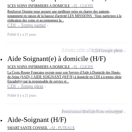
SCES SOINS INFIRMIERS A DOMICILE -
92 - CLICHY
Renforcer l'équipe pour assurer une meilleure prise en charge des patients,
notamment en raison de la hausse d'activité LES MISSIONS : Vous participez à la
réalisation des soins et accompagnez la...
CDI - Temps partiel
Publié il y a 21 jours
Ajouter cette offre à ma sélection
CDI
Temps plein
Aide Soignant(e) à domicile (H/F)
SCES SOINS INFIRMIERS A DOMICILE -
92 - CLICHY
La Croix-Rouge Française recrute pour son Service d'Aide à Domicile des Hauts-
de-Seine (SAD) 1 AIDE SOIGNANT (H/F/X) à domicile en CDI à à temps plein
Encadré(e) par la responsable de service et...
CDI - Temps plein
Publié il y a 21 jours
Ajouter cette offre à ma sélection
Profession libérale
Non renseigné
Aide-Soignant (H/F)
SMART SANTE CONSEIL -
92 - PUTEAUX