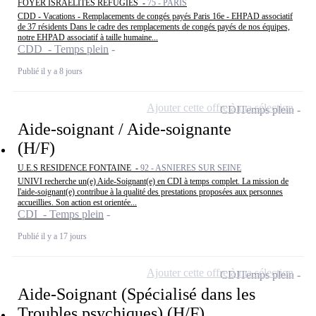
FOYER ISRAELITES REFUGIES -
75 - PARIS
CDD - Vacations - Remplacements de congés payés Paris 16e - EHPAD associatif
de 37 résidents Dans le cadre des remplacements de congés payés de nos équipes,
notre EHPAD associatif à taille humaine...
CDD - Temps plein
Publié il y a 8 jours
Ajouter cette offre à ma sélection
CDI
Temps plein
Aide-soignant / Aide-soignante
(H/F)
U.E.S RESIDENCE FONTAINE -
92 - ASNIERES SUR SEINE
UNIVI recherche un(e) Aide-Soignant(e) en CDI à temps complet. La mission de
l'aide-soignant(e) contribue à la qualité des prestations proposées aux personnes
accueillies. Son action est orientée...
CDI - Temps plein
Publié il y a 17 jours
Ajouter cette offre à ma sélection
CDI
Temps plein
Aide-Soignant (Spécialisé dans les
Troubles psychiques) (H/F)