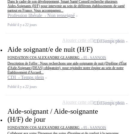
Dans le cadre de son développement, Smart Santé Conseil recherche plusieurs
Aides-Soignants (H/F) pour intervenir au sein de différents établissements de santé
partout en France. Vous accompagnez...
Profession libérale - Non renseigné
Publié il y a 22 jours
Ajouter cette offre à ma sélection
CDI
Temps plein
Aide soignant/e de nuit (H/F)
FONDATION COS ALEXANDRE GLASBERG -
95 - SANNOIS
Description de l'offre : Nous recherchons une aide-soignante de nuit (Diplôme d'État
d'Aide-Soignant (DEAS) obligatoire). pour rejoindre notre équipe au sein de notre
Établissement d'Accueil...
CDI - Temps plein
Publié il y a 22 jours
Ajouter cette offre à ma sélection
CDI
Temps plein
Aide-soignant / Aide-soignante
(H/F) de jour
FONDATION COS ALEXANDRE GLASBERG -
95 - SANNOIS
Collaborer aux soins Dispenser des soins d'hygiène et de confort à la personne,