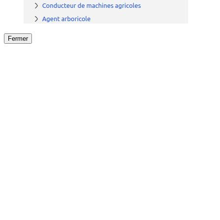
Fermer
Fermer
le détail de l'offre
/
Offre
sur
Offre précéden