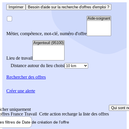
Imprimer
Besoin d'aide sur la recherche d'offres d'emploi ?
Métier, compétence, mot-clé, numéro d'offre
Lieu de travail
Distance autour du lieu choisi
Rechercher
des offres
Créer une alerte
Qui sont n
icher uniquement
 offres France Travail
Cette action recharge la liste des offres
les filtres de
Date de création
de l'offre