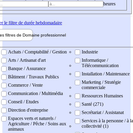
heures
er
le filtre de durée hebdomadaire
les filtres de
Domaine pro
fessionnel
ne professionel
Achats / Comptabilité / Gestion
Industrie
Arts / Artisanat d'art
Informatique /
Télécommunication
Banque / Assurance
Installation / Maintenance
Bâtiment / Travaux Publics
Marketing / Stratégie
Commerce / Vente
commerciale
Communication / Multimédia
Ressources Humaines
Conseil / Etudes
Santé (271)
Direction d'entreprise
Secrétariat / Assistanat
Espaces verts et naturels /
Services à la personne / à l
Agriculture / Pêche / Soins aux
collectivité (1)
animaux