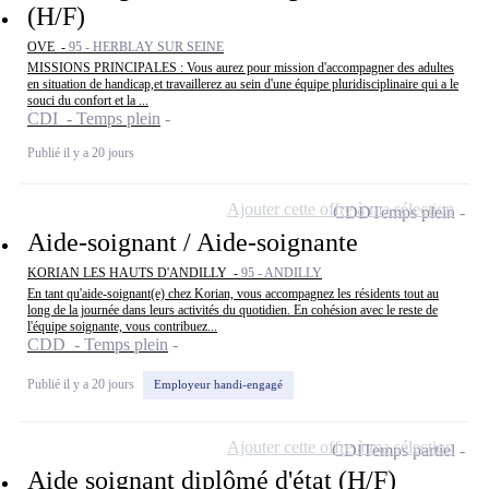
(H/F)
OVE -
95 - HERBLAY SUR SEINE
MISSIONS PRINCIPALES : Vous aurez pour mission d'accompagner des adultes
en situation de handicap,et travaillerez au sein d'une équipe pluridisciplinaire qui a le
souci du confort et la ...
CDI - Temps plein
Publié il y a 20 jours
Ajouter cette offre à ma sélection
CDD
Temps plein
Aide-soignant / Aide-soignante
KORIAN LES HAUTS D'ANDILLY -
95 - ANDILLY
En tant qu'aide-soignant(e) chez Korian, vous accompagnez les résidents tout au
long de la journée dans leurs activités du quotidien. En cohésion avec le reste de
l'équipe soignante, vous contribuez...
CDD - Temps plein
Publié il y a 20 jours
Employeur handi-engagé
Ajouter cette offre à ma sélection
CDI
Temps partiel
Aide soignant diplômé d'état (H/F)