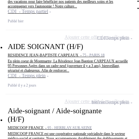
des vacations pour faire bénéficier nos patients des meilleurs soins et les
accompagner vers l'autonomie ! Notre culture...
CDI - Temps partiel
Publié hier
Ajouter cette offre à ma sélection
CDI
Temps plein
AIDE SOIGNANT (H/F)
RESIDENCE JEAN-BAPTISTE CARPEAUX -
75 - PARIS 18
En plein coeur de Montmartre, La Résidence Jean Baptiste CARPEAUX accueille
95 Personnes Agées dans un cadre neuf (ouverture il y a 3 ans), bienveillant,
sécurisé et chaleureux. Afin de renforcer...
CDI - Temps plein
Publié il y a 2 jours
Ajouter cette offre à ma sélection
Intérim
Temps plein
Aide-soignant / Aide-soignante
(H/F)
MEDICOOP FRANCE -
95 - HERBLAY-SUR-SEINE
MEDICOOP FRANCE est une coopérative nationale spécialisée dans le secteur
médico-social et sanitaire. Nous accompagnons durablement des établissements et