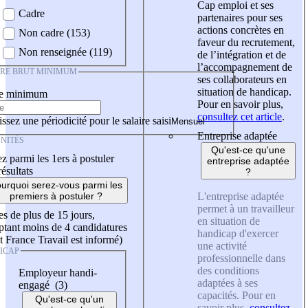
Cap emploi et ses
Cadre
partenaires pour ses
actions concrètes en
Non cadre (153)
faveur du recrutement,
Non renseignée (119)
de l’intégration et de
l’accompagnement de
IRE BRUT MINIMUM
ses collaborateurs en
situation de handicap.
re minimum
Pour en savoir plus,
consultez cet article
.
ssez une périodicité pour le salaire saisi
Entreprise adaptée
NITÉS
Qu'est-ce qu'une
z parmi les 1ers à postuler
entreprise adaptée
résultats
?
urquoi serez-vous parmi les
L'entreprise adaptée
premiers à postuler ?
permet à un travailleur
es de plus de 15 jours,
en situation de
tant moins de 4 candidatures
handicap d'exercer
t France Travail est informé)
une activité
ICAP
professionnelle dans
des conditions
Employeur handi-
adaptées à ses
engagé (3)
capacités. Pour en
Qu'est-ce qu'un
savoir plus,
consultez