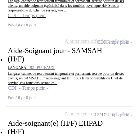
Langara, cabinet de recrutement temporaire et permanent, recrute pour un de ses
clients, un aide-soignant (spécialisé dans les troubles psychique H/F Sous la
responsabilité du Chef de service, vos...
CDI - Temps plein
Publié il y a 8 jours
Ajouter cette offre à ma sélection
CDI
Temps plein
Aide-Soignant jour - SAMSAH
(H/F)
LANGARA -
92 - PUTEAUX
Langara, cabinet de recrutement temporaire et permanent, recrute pour un de ses
clients, un SAMSAH, un aide-soignant H/F Sous la responsabilité du Chef de
service, vos fonctions seront les...
CDI - Temps plein
Publié il y a 8 jours
Ajouter cette offre à ma sélection
CDD
Temps plein
Aide-soignant(e) (H/F) EHPAD
(H/F)