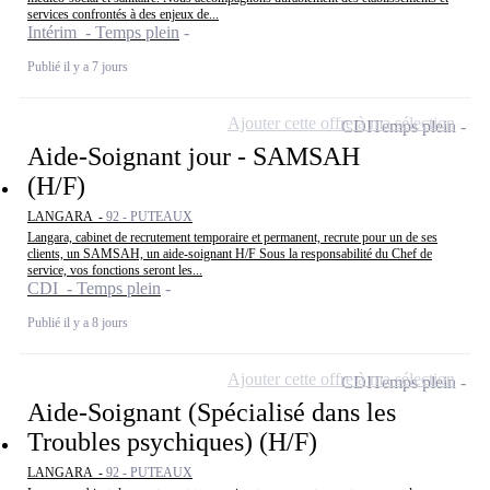
services confrontés à des enjeux de...
Intérim - Temps plein
Publié il y a 7 jours
Ajouter cette offre à ma sélection
CDI
Temps plein
Aide-Soignant jour - SAMSAH
(H/F)
LANGARA -
92 - PUTEAUX
Langara, cabinet de recrutement temporaire et permanent, recrute pour un de ses
clients, un SAMSAH, un aide-soignant H/F Sous la responsabilité du Chef de
service, vos fonctions seront les...
CDI - Temps plein
Publié il y a 8 jours
Ajouter cette offre à ma sélection
CDI
Temps plein
Aide-Soignant (Spécialisé dans les
Troubles psychiques) (H/F)
LANGARA -
92 - PUTEAUX