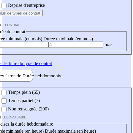
Reprise d'entreprise
plus
de types de contrat
 DE CONTRAT
ée de contrat
ée minimale (en mois)
Durée maximale (en mois)
mois
er
le filtre du type de contrat
les filtres de
Durée hebdo
madaire
 hebdomadaire
Temps plein (65)
Temps partiel (7)
Non renseignée (200)
 HEBDOMADAIRE
cisez la durée hebdomadaire :
ée minimale (en heure)
Durée maximale (en heure)