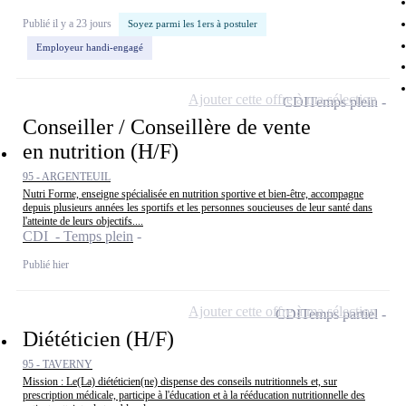
Publié il y a 23 jours
Soyez parmi les 1ers à postuler
Employeur handi-engagé
Ajouter cette offre à ma sélection
CDI
Temps plein
Conseiller / Conseillère de vente
en nutrition (H/F)
95 - ARGENTEUIL
Nutri Forme, enseigne spécialisée en nutrition sportive et bien-être, accompagne
depuis plusieurs années les sportifs et les personnes soucieuses de leur santé dans
l'atteinte de leurs objectifs....
CDI - Temps plein
Publié hier
Ajouter cette offre à ma sélection
CDI
Temps partiel
Diététicien (H/F)
95 - TAVERNY
Mission : Le(La) diététicien(ne) dispense des conseils nutritionnels et, sur
prescription médicale, participe à l'éducation et à la rééducation nutritionnelle des