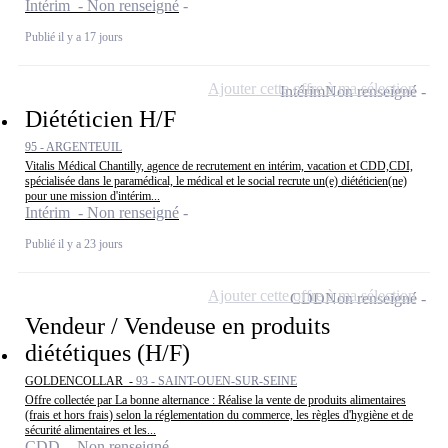
Intérim - Non renseigné
Publié il y a 17 jours
Ajouter cette offre à ma sélection
Intérim
Non renseigné
Diététicien H/F
95 - ARGENTEUIL
Vitalis Médical Chantilly, agence de recrutement en intérim, vacation et CDD,CDI,
spécialisée dans le paramédical, le médical et le social recrute un(e) diététicien(ne)
pour une mission d'intérim...
Intérim - Non renseigné
Publié il y a 23 jours
Ajouter cette offre à ma sélection
CDD
Non renseigné
Vendeur / Vendeuse en produits
diététiques (H/F)
GOLDENCOLLAR -
93 - SAINT-OUEN-SUR-SEINE
Offre collectée par La bonne alternance : Réalise la vente de produits alimentaires
(frais et hors frais) selon la réglementation du commerce, les règles d'hygiène et de
sécurité alimentaires et les...
CDD - Non renseigné