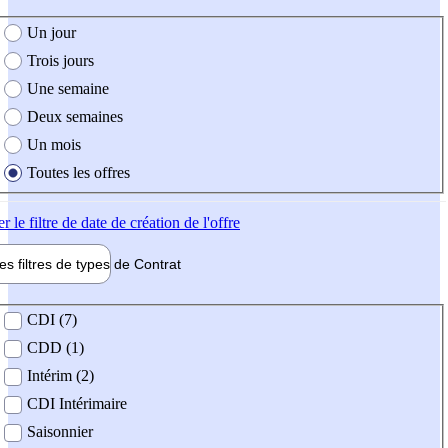
e création de l'offre
Un jour
Trois jours
Une semaine
Deux semaines
Un mois
Toutes les offres
er
le filtre de date de création de l'offre
les filtres de types de
Contrat
de contrat
CDI (7)
CDD (1)
Intérim (2)
CDI Intérimaire
Saisonnier