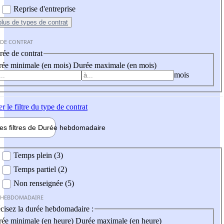
Reprise d'entreprise
plus
de types de contrat
 DE CONTRAT
ée de contrat
ée minimale (en mois)
Durée maximale (en mois)
mois
er
le filtre du type de contrat
les filtres de
Durée hebdo
madaire
 hebdomadaire
Temps plein (3)
Temps partiel (2)
Non renseignée (5)
 HEBDOMADAIRE
cisez la durée hebdomadaire :
ée minimale (en heure)
Durée maximale (en heure)