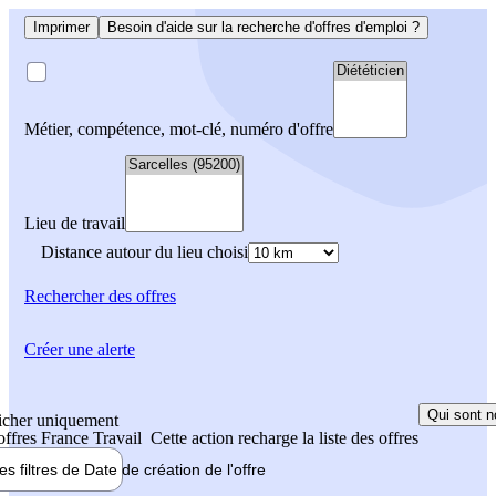
Imprimer
Besoin d'aide sur la recherche d'offres d'emploi ?
Métier, compétence, mot-clé, numéro d'offre
Lieu de travail
Distance autour du lieu choisi
Rechercher
des offres
Créer une alerte
Qui sont n
icher uniquement
 offres France Travail
Cette action recharge la liste des offres
les filtres de
Date de création
de l'offre