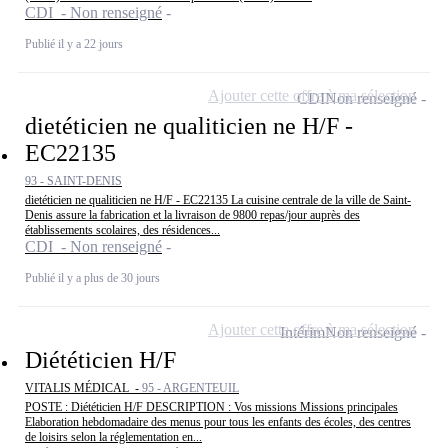
CDI - Non renseigné
Publié il y a 22 jours
Ajouter cette offre à ma sélection
CDI
Non renseigné
dietéticien ne qualiticien ne H/F -
EC22135
93 - SAINT-DENIS
dietéticien ne qualiticien ne H/F - EC22135 La cuisine centrale de la ville de Saint-
Denis assure la fabrication et la livraison de 9800 repas/jour auprès des
établissements scolaires, des résidences...
CDI - Non renseigné
Publié il y a plus de 30 jours
Ajouter cette offre à ma sélection
Intérim
Non renseigné
Diététicien H/F
VITALIS MÉDICAL -
95 - ARGENTEUIL
POSTE : Diététicien H/F DESCRIPTION : Vos missions Missions principales
Elaboration hebdomadaire des menus pour tous les enfants des écoles, des centres
de loisirs selon la réglementation en...