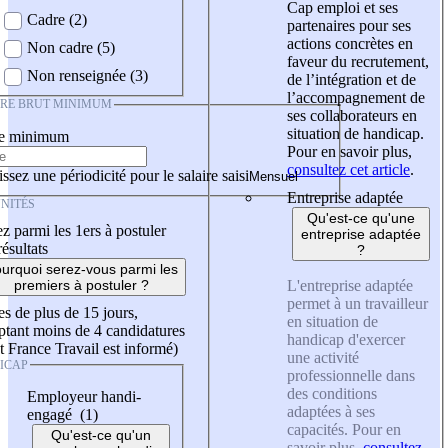
Cap emploi et ses
Cadre (2)
partenaires pour ses
actions concrètes en
Non cadre (5)
faveur du recrutement,
Non renseignée (3)
de l’intégration et de
l’accompagnement de
IRE BRUT MINIMUM
ses collaborateurs en
situation de handicap.
re minimum
Pour en savoir plus,
consultez cet article
.
ssez une périodicité pour le salaire saisi
Entreprise adaptée
NITÉS
Qu'est-ce qu'une
z parmi les 1ers à postuler
entreprise adaptée
résultats
?
urquoi serez-vous parmi les
L'entreprise adaptée
premiers à postuler ?
permet à un travailleur
es de plus de 15 jours,
en situation de
tant moins de 4 candidatures
handicap d'exercer
t France Travail est informé)
une activité
ICAP
professionnelle dans
des conditions
Employeur handi-
adaptées à ses
engagé (1)
capacités. Pour en
Qu'est-ce qu'un
savoir plus,
consultez