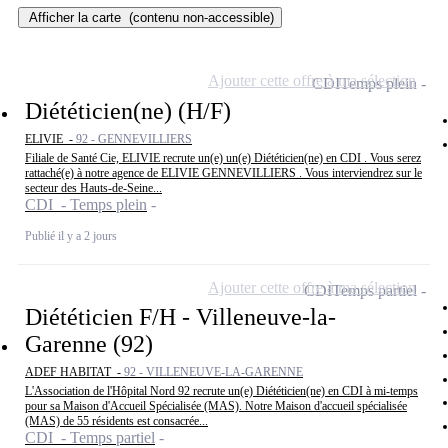
Afficher la carte
(contenu non-accessible)
Ajouter cette offre à ma sélection
CDI
Temps plein
Diététicien(ne) (H/F)
ELIVIE -
92 - GENNEVILLIERS
Filiale de Santé Cie, ELIVIE recrute un(e) un(e) Diététicien(ne) en CDI . Vous serez
rattaché(e) à notre agence de ELIVIE GENNEVILLIERS . Vous interviendrez sur le
secteur des Hauts-de-Seine...
CDI - Temps plein
Publié il y a 2 jours
Ajouter cette offre à ma sélection
CDI
Temps partiel
Diététicien F/H - Villeneuve-la-
Garenne (92)
ADEF HABITAT -
92 - VILLENEUVE-LA-GARENNE
L'Association de l'Hôpital Nord 92 recrute un(e) Diététicien(ne) en CDI à mi-temps
pour sa Maison d'Accueil Spécialisée (MAS). Notre Maison d'accueil spécialisée
(MAS) de 55 résidents est consacrée...
CDI - Temps partiel