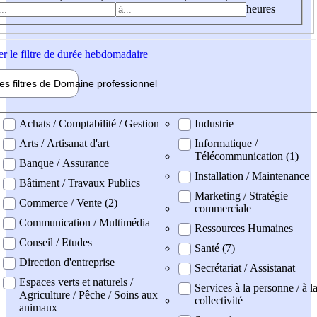
heures
er
le filtre de durée hebdomadaire
les filtres de
Domaine pro
fessionnel
ne professionel
Achats / Comptabilité / Gestion
Industrie
Arts / Artisanat d'art
Informatique /
Télécommunication (1)
Banque / Assurance
Installation / Maintenance
Bâtiment / Travaux Publics
Marketing / Stratégie
Commerce / Vente (2)
commerciale
Communication / Multimédia
Ressources Humaines
Conseil / Etudes
Santé (7)
Direction d'entreprise
Secrétariat / Assistanat
Espaces verts et naturels /
Services à la personne / à l
Agriculture / Pêche / Soins aux
collectivité
animaux