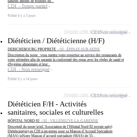
patients atteints de troubles du...
CDI - Temps partiel
Publié il y a 3 jours
Ajouter cette offre à ma sélection
CDI
Non renseigné
Diététicien / Diététicienne (H/F)
DERICHEBOURG PROPRETE -
93 - ÉPINAY-SUR-SEINE
Description du poste : vous mettez votre expertise au service des restaurants de
votre périmètre afin de garantir la conformité des repas avec les règles de santé et
d'hygiène alimentaire et leur...
CDI - Non renseigné
Publié il y a 14 jours
Ajouter cette offre à ma sélection
CDI
Non renseigné
Diététicien F/H - Activités
sanitaires, sociales et culturelles
HÔPITAL NORD 92 -
92 - VILLENEUVE-LA-GARENNE
Descriptif du poste:\n\nL’Association de l’Hôpital Nord 92 recrute un(e)
Diététicien(ne) en CDI à mi-temps pour sa Maison d’Accueil Spécialisée
(MAS).\nNotre Maison d’accueil spécialisée (MAS) de 55...