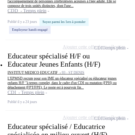
l'accompagnement de personnes cérébrolésées acquises à l'âge adulte. Elle se
compose de trois unités distinctes, dont l'une...
CDD - Temps plein
Publié il y a 23 jours
Soyez parmi les 1ers à postuler
Employeur handi-engagé
Ajouter cette offre à ma sélection
CDI
Temps plein
Educateur spécialisé H/F ou
Educateur Jeunes Enfants (H/F)
INSTITUT MEDICO EDUCATIF -
93 - ST DENIS
L'EPMSD recrute pour son IME un éducateur spécialisé ou éducateur jeunes
enfants H/F "à temps complet, dans le cadre d'un CDI ou mutation (FPH) ou
détachement (FPT/FPE). Le poste est à pourvoir fin...
CDI - Temps plein
Publié il y a 24 jours
Ajouter cette offre à ma sélection
CDI
Temps plein
Educateur spécialisé / Educatrice
spécialisée en milieu ouvert (H/F)