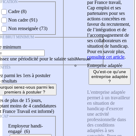
IFICATION
par France travail,
Cap emploi et ses
Cadre (8)
partenaires pour ses
actions concrètes en
Non cadre (91)
faveur du recrutement,
Non renseignée (73)
de l’intégration et de
l’accompagnement de
IRE BRUT MINIMUM
ses collaborateurs en
situation de handicap.
re minimum
Pour en savoir plus,
consultez cet article
.
ssez une périodicité pour le salaire saisi
Entreprise adaptée
NITÉS
Qu'est-ce qu'une
z parmi les 1ers à postuler
entreprise adaptée
)
résultats
?
urquoi serez-vous parmi les
L'entreprise adaptée
premiers à postuler ?
permet à un travailleur
es de plus de 15 jours,
en situation de
tant moins de 4 candidatures
handicap d'exercer
t France Travail est informé)
une activité
ICAP
professionnelle dans
des conditions
Employeur handi-
adaptées à ses
engagé (6)
capacités. Pour en