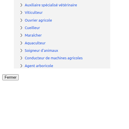
Fermer
Fermer
le détail de l'offre
/
Offre
sur
Offre précéden