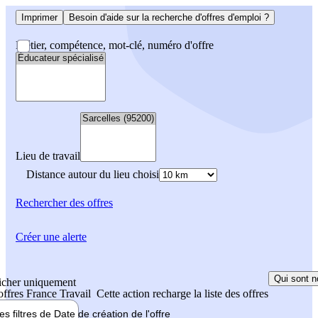
Imprimer
Besoin d'aide sur la recherche d'offres d'emploi ?
Métier, compétence, mot-clé, numéro d'offre
Lieu de travail
Distance autour du lieu choisi
Rechercher
des offres
Créer une alerte
Qui sont n
icher uniquement
 offres France Travail
Cette action recharge la liste des offres
les filtres de
Date de création
de l'offre