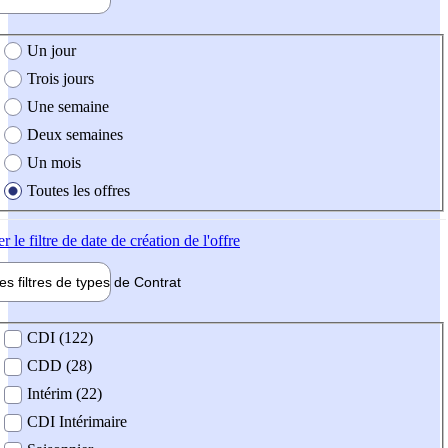
e création de l'offre
Un jour
Trois jours
Une semaine
Deux semaines
Un mois
Toutes les offres
er
le filtre de date de création de l'offre
les filtres de types de
Contrat
de contrat
CDI (122)
CDD (28)
Intérim (22)
CDI Intérimaire