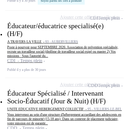
Publié il y a 30 jours
Soyez parmi les 1ers à postuler
Ajouter cette offre à ma sélection
CDI
Temps plein
Éducateur/éducatrice specialisé(e)
(H/F)
A TRAVERS LA VILLE -
93 - AUBERVILLIERS
Poste à pourvoir pour SEPTEMBRE 2026. Association de prévention spécialisée,
recrute un travailleur social (diplôme de travailleur social exigé ou master 2) Vos
missions : Sous l'autorité du...
CDI - Temps plein
Publié il y a plus de 30 jours
Ajouter cette offre à ma sélection
CDD
Temps plein
Éducateur Spécialisé / Intervenant
Socio-Éducatif (Jour & Nuit) (H/F)
UNITE EDUCATIVE HEBERGEMENT COLLECTIF -
95 - VILLIERS-LE-BEL
Vous intervenez au sein d'une structure d'hébergement accueillant des adolescents en
fin de parcours de minorité (15-18 ans). Dans un contexte de placement judiciaire,
votre mission est de garantir...
CDD - Temps plein