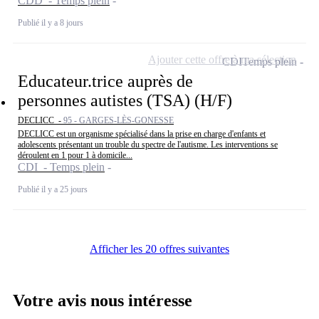
CDD - Temps plein
Publié il y a 8 jours
Ajouter cette offre à ma sélection
CDI
Temps plein
Educateur.trice auprès de
personnes autistes (TSA) (H/F)
DECLICC -
95 - GARGES-LÈS-GONESSE
DECLICC est un organisme spécialisé dans la prise en charge d'enfants et
adolescents présentant un trouble du spectre de l'autisme. Les interventions se
déroulent en 1 pour 1 à domicile...
CDI - Temps plein
Publié il y a 25 jours
Afficher les 20 offres suivantes
Votre avis nous intéresse