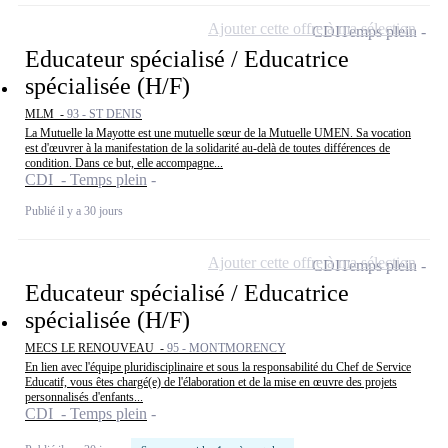
Ajouter cette offre à ma sélection
CDI
Temps plein
Educateur spécialisé / Educatrice
spécialisée (H/F)
MLM -
93 - ST DENIS
La Mutuelle la Mayotte est une mutuelle sœur de la Mutuelle UMEN. Sa vocation
est d'œuvrer à la manifestation de la solidarité au-delà de toutes différences de
condition. Dans ce but, elle accompagne...
CDI - Temps plein
Publié il y a 30 jours
Ajouter cette offre à ma sélection
CDI
Temps plein
Educateur spécialisé / Educatrice
spécialisée (H/F)
MECS LE RENOUVEAU -
95 - MONTMORENCY
En lien avec l'équipe pluridisciplinaire et sous la responsabilité du Chef de Service
Educatif, vous êtes chargé(e) de l'élaboration et de la mise en œuvre des projets
personnalisés d'enfants...
CDI - Temps plein