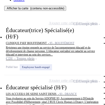
Distance
Afficher la carte
(contenu non-accessible)
Ajouter cette offre à ma sélection
CDI
Temps plein
Éducateur(trice) Spécialisé(e)
(H/F)
CLINIQUE FSEF BOUFFEMONT -
95 - BOUFFÉMONT
Rejoignez une équipe engagée au service de l'accompagnement éducatif et du
développement de chaque personne. L'éducateur spécialisé est rattaché au service
éducatif et intervient au sein des services...
CDI - Temps plein
Publié hier
Employeur handi-engagé
Ajouter cette offre à ma sélection
CDI
Temps plein
Éducateur spécialisé (H/F)
LES ACCUEILS DE SEINE SAINT DENIS -
93 - DRANCY
Vous évoluerez au sein du Service ADOPHE 93, Accompagnement à DOmicile
avec Possibilité d'Hébergement, situé 2 RUE Clovis Hugues à Drancy. L'intégration