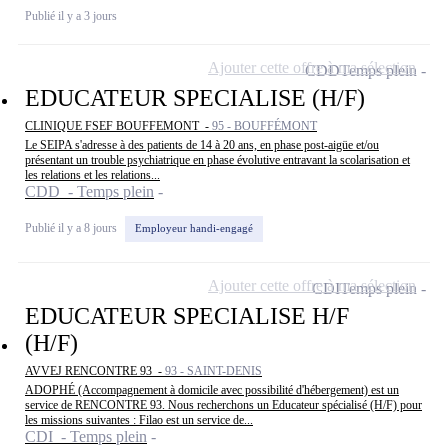
Publié il y a 3 jours
Ajouter cette offre à ma sélection
CDD
Temps plein
EDUCATEUR SPECIALISE (H/F)
CLINIQUE FSEF BOUFFEMONT -
95 - BOUFFÉMONT
Le SEIPA s'adresse à des patients de 14 à 20 ans, en phase post-aigüe et/ou
présentant un trouble psychiatrique en phase évolutive entravant la scolarisation et
les relations et les relations...
CDD - Temps plein
Publié il y a 8 jours
Employeur handi-engagé
Ajouter cette offre à ma sélection
CDI
Temps plein
EDUCATEUR SPECIALISE H/F
(H/F)
AVVEJ RENCONTRE 93 -
93 - SAINT-DENIS
ADOPHÉ (Accompagnement à domicile avec possibilité d'hébergement) est un
service de RENCONTRE 93. Nous recherchons un Educateur spécialisé (H/F) pour
les missions suivantes : Filao est un service de...
CDI - Temps plein