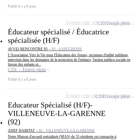
Publié il y a 8 jours
Ajouter cette offre à ma sélection
CDI
Temps plein
Éducateur spécialisé / Éducatrice
spécialisée (H/F)
AVVEJ RENCONTRE 93 -
93 - SAINT-DENIS
L'Association Vers la Vie pour l'Education des Jeunes, reconnue d'utilité publique,
intervient dans les domaines de la protection de l'enfance, l'action médico-sociale en
faveur des enfants et...
CDI - Temps plein
Publié il y a 8 jours
Ajouter cette offre à ma sélection
CDD
Temps plein
Educateur Spécialisé (H/F)-
VILLENEUVE-LA-GARENNE
(92)
ADEF HABITAT -
92 - VILLENEUVE-LA-GARENNE
Notre Maison d'accueil spécialisée (MAS) de 55 résidents est consacrée à