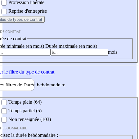
Profession libérale
Reprise d'entreprise
plus
de types de contrat
 DE CONTRAT
ée de contrat
ée minimale (en mois)
Durée maximale (en mois)
mois
er
le filtre du type de contrat
les filtres de
Durée hebdo
madaire
 hebdomadaire
Temps plein (64)
Temps partiel (5)
Non renseignée (103)
 HEBDOMADAIRE
cisez la durée hebdomadaire :