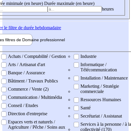
ée minimale (en heure)
Durée maximale (en heure)
heures
er
le filtre de durée hebdomadaire
les filtres de
Domaine pro
fessionnel
ne professionel
Achats / Comptabilité / Gestion
Industrie
Arts / Artisanat d'art
Informatique /
Télécommunication
Banque / Assurance
Installation / Maintenance
Bâtiment / Travaux Publics
Marketing / Stratégie
Commerce / Vente (2)
commerciale
Communication / Multimédia
Ressources Humaines
Conseil / Etudes
Santé
Direction d'entreprise
Secrétariat / Assistanat
Espaces verts et naturels /
Services à la personne / à l
Agriculture / Pêche / Soins aux
collectivité (170)