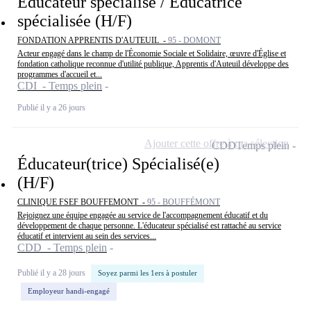
Éducateur spécialisé / Éducatrice
spécialisée (H/F)
FONDATION APPRENTIS D'AUTEUIL -
95 - DOMONT
Acteur engagé dans le champ de l'Économie Sociale et Solidaire, œuvre d'Église et
fondation catholique reconnue d'utilité publique, Apprentis d'Auteuil développe des
programmes d'accueil et...
CDI - Temps plein
Publié il y a 26 jours
Ajouter cette offre à ma sélection
CDD
Temps plein
Éducateur(trice) Spécialisé(e)
(H/F)
CLINIQUE FSEF BOUFFEMONT -
95 - BOUFFÉMONT
Rejoignez une équipe engagée au service de l'accompagnement éducatif et du
développement de chaque personne. L'éducateur spécialisé est rattaché au service
éducatif et intervient au sein des services...
CDD - Temps plein
Publié il y a 28 jours
Soyez parmi les 1ers à postuler
Employeur handi-engagé