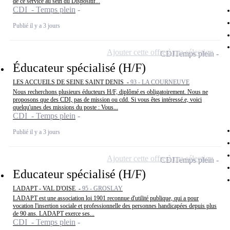
de ce service au sein du Dispositif...
CDI - Temps plein
Publié il y a 3 jours
Ajouter cette offre à ma sélection
CDI
Temps plein
Éducateur spécialisé (H/F)
LES ACCUEILS DE SEINE SAINT DENIS -
93 - LA COURNEUVE
Nous recherchons plusieurs éducteurs H/F, diplômé.es obligatoirement. Nous ne
proposons que des CDI, pas de mission ou cdd. Si vous êtes intéressé.e, voici
quelqu'unes des missions du poste : Vous...
CDI - Temps plein
Publié il y a 3 jours
Ajouter cette offre à ma sélection
CDI
Temps plein
Educateur spécialisé (H/F)
LADAPT - VAL D'OISE -
95 - GROSLAY
LADAPT est une association loi 1901 reconnue d'utilité publique, qui a pour
vocation l'insertion sociale et professionnelle des personnes handicapées depuis plus
de 90 ans. LADAPT exerce ses...
CDI - Temps plein