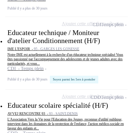
Publié il y a plus de 30 jours
Ajouter cette offre à ma sélection
CDI
Temps plein
Educateur technique / Moniteur
d'atelier Conditionnement (H/F)
IME L'ESPOIR -
95 - GARGES LES GONESSE
Notre IME est actuellement à la recherche d'un éducateur technique spécialisé Vous
êtes passionné par l'accompagnement des adolescents et de jeunes adultes avec des
particularités, et vous...
CDI - Temps plein
Publié il y a plus de 30 jours
Soyez parmi les 1ers à postuler
Ajouter cette offre à ma sélection
CDD
Temps plein
Educateur scolaire spécialité (H/F)
AVVEJ RENCONTRE 93 -
93 - SAINT-DENIS
L'Association Vers la Vie pour l'Education des Jeunes, reconnue d'utilité publique,
intervient dans les domaines de la protection de l'enfance, l'action médico-sociale en
faveur des enfants et...