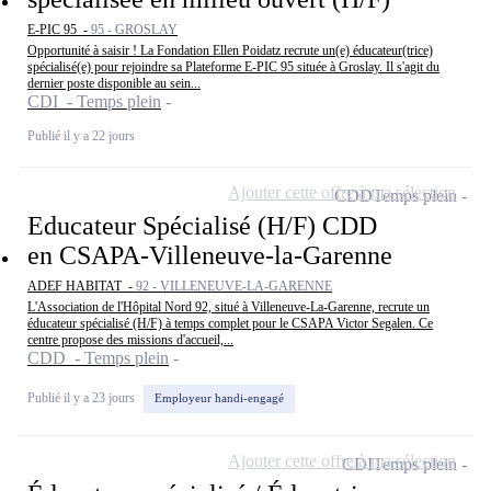
E-PIC 95 -
95 - GROSLAY
Opportunité à saisir ! La Fondation Ellen Poidatz recrute un(e) éducateur(trice)
spécialisé(e) pour rejoindre sa Plateforme E-PIC 95 située à Groslay. Il s'agit du
dernier poste disponible au sein...
CDI - Temps plein
Publié il y a 22 jours
Ajouter cette offre à ma sélection
CDD
Temps plein
Educateur Spécialisé (H/F) CDD
en CSAPA-Villeneuve-la-Garenne
ADEF HABITAT -
92 - VILLENEUVE-LA-GARENNE
L'Association de l'Hôpital Nord 92, situé à Villeneuve-La-Garenne, recrute un
éducateur spécialisé (H/F) à temps complet pour le CSAPA Victor Segalen. Ce
centre propose des missions d'accueil,...
CDD - Temps plein
Publié il y a 23 jours
Employeur handi-engagé
Ajouter cette offre à ma sélection
CDI
Temps plein