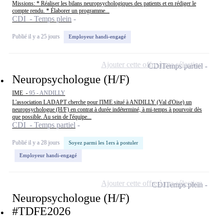
Missions: * Réaliser les bilans neuropsychologiques des patients et en rédiger le
compte rendu. * Élaborer un programme...
CDI - Temps plein
Publié il y a 25 jours
Employeur handi-engagé
Ajouter cette offre à ma sélection
CDI
Temps partiel
Neuropsychologue (H/F)
IME -
95 - ANDILLY
L'association LADAPT cherche pour l'IME situé à ANDILLY (Val d'Oise) un
neuropsychologue (H/F) en contrat à durée indéterminé, à mi-temps à pourvoir dès
que possible. Au sein de l'équipe...
CDI - Temps partiel
Publié il y a 28 jours
Soyez parmi les 1ers à postuler
Employeur handi-engagé
Ajouter cette offre à ma sélection
CDI
Temps plein
Neuropsychologue (H/F)
#TDFE2026