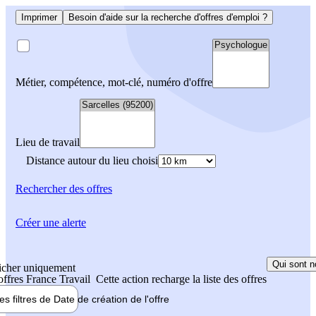
Imprimer
Besoin d'aide sur la recherche d'offres d'emploi ?
Métier, compétence, mot-clé, numéro d'offre
Lieu de travail
Distance autour du lieu choisi
Rechercher
des offres
Créer une alerte
Qui sont n
icher uniquement
 offres France Travail
Cette action recharge la liste des offres
les filtres de
Date de création
de l'offre