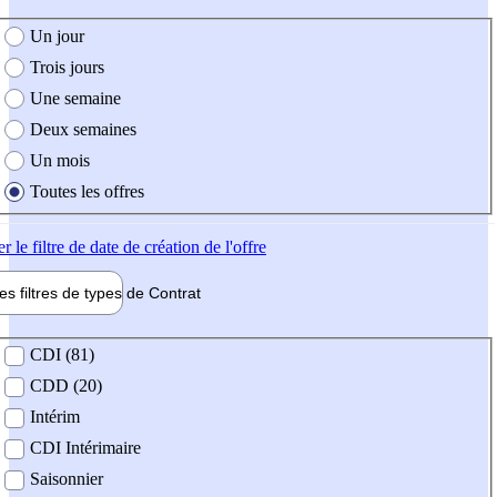
e création de l'offre
Un jour
Trois jours
Une semaine
Deux semaines
Un mois
Toutes les offres
er
le filtre de date de création de l'offre
les filtres de types de
Contrat
de contrat
CDI (81)
CDD (20)
Intérim
CDI Intérimaire
Saisonnier