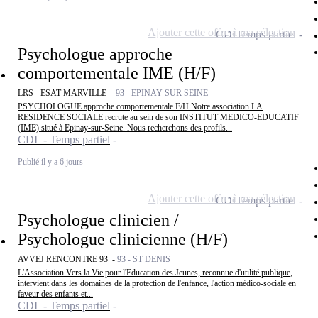
Ajouter cette offre à ma sélection
CDI
Temps partiel
Psychologue approche
comportementale IME (H/F)
LRS - ESAT MARVILLE -
93 - EPINAY SUR SEINE
PSYCHOLOGUE approche comportementale F/H Notre association LA
RESIDENCE SOCIALE recrute au sein de son INSTITUT MEDICO-EDUCATIF
(IME) situé à Epinay-sur-Seine. Nous recherchons des profils...
CDI - Temps partiel
Publié il y a 6 jours
Ajouter cette offre à ma sélection
CDI
Temps partiel
Psychologue clinicien /
Psychologue clinicienne (H/F)
AVVEJ RENCONTRE 93 -
93 - ST DENIS
L'Association Vers la Vie pour l'Education des Jeunes, reconnue d'utilité publique,
intervient dans les domaines de la protection de l'enfance, l'action médico-sociale en
faveur des enfants et...
CDI - Temps partiel