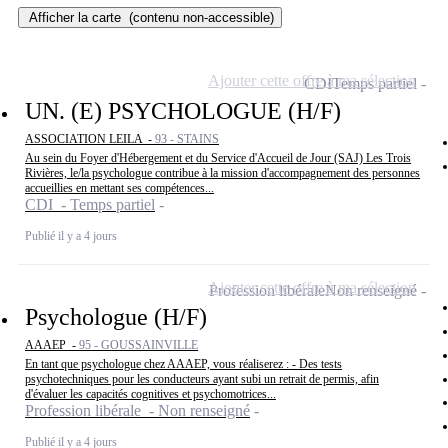
Afficher la carte
(contenu non-accessible)
Ajouter cette offre à ma sélection
CDI
Temps partiel
UN. (E) PSYCHOLOGUE (H/F)
ASSOCIATION LEILA -
93 - STAINS
Au sein du Foyer d'Hébergement et du Service d'Accueil de Jour (SAJ) Les Trois
Rivières, le/la psychologue contribue à la mission d'accompagnement des personnes
accueillies en mettant ses compétences...
CDI - Temps partiel
Publié il y a 4 jours
Ajouter cette offre à ma sélection
Profession libérale
Non renseigné
Psychologue (H/F)
AAAEP -
95 - GOUSSAINVILLE
En tant que psychologue chez AAAEP, vous réaliserez : - Des tests
psychotechniques pour les conducteurs ayant subi un retrait de permis, afin
d'évaluer les capacités cognitives et psychomotrices...
Profession libérale - Non renseigné
Publié il y a 4 jours