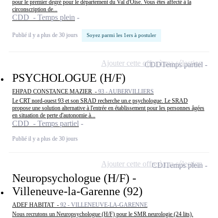
pour le premier degré pour le département du Val d'Oise. Vous êtes affecté à la
circonscription de...
CDD - Temps plein
Publié il y a plus de 30 jours
Soyez parmi les 1ers à postuler
Ajouter cette offre à ma sélection
CDD
Temps partiel
PSYCHOLOGUE (H/F)
EHPAD CONSTANCE MAZIER -
93 - AUBERVILLIERS
Le CRT nord-ouest 93 et son SRAD recherche un.e psychologue. Le SRAD
propose une solution alternative à l'entrée en établissement pour les personnes âgées
en situation de perte d'autonomie à...
CDD - Temps partiel
Publié il y a plus de 30 jours
Ajouter cette offre à ma sélection
CDI
Temps plein
Neuropsychologue (H/F) -
Villeneuve-la-Garenne (92)
ADEF HABITAT -
92 - VILLENEUVE-LA-GARENNE
Nous recrutons un Neuropsychologue (H/F) pour le SMR neurologie (24 lits).