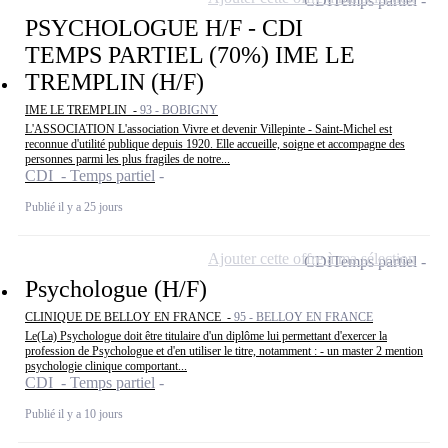
CDI
Temps partiel
PSYCHOLOGUE H/F - CDI
TEMPS PARTIEL (70%) IME LE
TREMPLIN (H/F)
IME LE TREMPLIN -
93 - BOBIGNY
L'ASSOCIATION L'association Vivre et devenir Villepinte - Saint-Michel est
reconnue d'utilité publique depuis 1920. Elle accueille, soigne et accompagne des
personnes parmi les plus fragiles de notre...
CDI - Temps partiel
Publié il y a 25 jours
Ajouter cette offre à ma sélection
CDI
Temps partiel
Psychologue (H/F)
CLINIQUE DE BELLOY EN FRANCE -
95 - BELLOY EN FRANCE
Le(La) Psychologue doit être titulaire d'un diplôme lui permettant d'exercer la
profession de Psychologue et d'en utiliser le titre, notamment : - un master 2 mention
psychologie clinique comportant...
CDI - Temps partiel
Publié il y a 10 jours