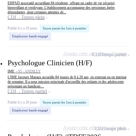
EHPAD associatif accueillant 84 résidents, offrant un cadre de vie sécurisé,
bienveillant et verdoyant. L'établissement accompagne des personnes âgées
dépendantes, dont certaines atteintes de...
CDI - Temps plein
Publié il y a 19 jours
Soyez parmi les 1ers à postuler
Employeur handi-engagé
Ajouter cette offre à ma sélection
CDI
Temps partiel
Psychologue Clinicien (H/F)
IME -
95 - ANDILLY
L'IME Jacques Maraux accueille 84 jeunes de 0 à 20 ans, en externat ou en internat
de semaine. Il a pour mission principale d'accueillir des enfants et des adolescents
présentant un handicap....
CDI - Temps partiel
Publié il y a 28 jours
Soyez parmi les 1ers à postuler
Employeur handi-engagé
Ajouter cette offre à ma sélection
CDI
Temps plein