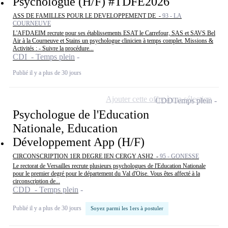
Psychologue (H/F) #TDFE2026
ASS DE FAMILLES POUR LE DEVELOPPEMENT DE -
93 - LA
COURNEUVE
L'AFDAEIM recrute pour ses établissements ESAT le Carrefour, SAS et SAVS Bel
Air à la Courneuve et Stains un psychologue clinicien à temps complet. Missions &
Activités : - Suivre la procédure...
CDI - Temps plein
Publié il y a plus de 30 jours
Ajouter cette offre à ma sélection
CDD
Temps plein
Psychologue de l'Education
Nationale, Education
Développement App (H/F)
CIRCONSCRIPTION 1ER DEGRE IEN CERGY ASH2 -
95 - GONESSE
Le rectorat de Versailles recrute plusieurs psychologues de l'Education Nationale
pour le premier degré pour le département du Val d'Oise. Vous êtes affecté à la
circonscription de...
CDD - Temps plein
Publié il y a plus de 30 jours
Soyez parmi les 1ers à postuler