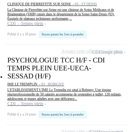
CLINIQUE DE PIERREFITTE SUR SEINE -
93 - ST DENIS
La Clinique de Pierrefitte-sur-Seine est une clinique de Soins Médicaux et de
Réadaptation (SMR) située dans le département de la Seine-Saint-Denis (93).
Équipée de plateaux techniques performants,...
CDI - Temps plein
Publié il y a 20 jours
Soyez parmi les 1ers à postuler
Ajouter cette offre à ma sélection
CDI
Temps plein
PSYCHOLOGUE TCC H/F - CDI
TEMPS PLEIN UEE-UECA-
SESSAD (H/F)
IME LE TREMPLIN -
93 - BOBIGNY
L'ETABLISSEMENT L'IME Le Tremplin est situé à Bobigny. Une équipe
pluriprofessionnelle de 50 salariés accompagne de septembre à juillet, 120 enfants,
adolescents et jeunes adultes avec une déficience...
CDI - Temps plein
Publié il y a 24 jours
Soyez parmi les 1ers à postuler
Ajouter cette offre à ma sélection