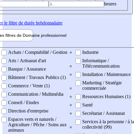
heures
er
le filtre de durée hebdomadaire
les filtres de
Domaine pro
fessionnel
ne professionel
Achats / Comptabilité / Gestion
Industrie
Arts / Artisanat d'art
Informatique /
Télécommunication
Banque / Assurance
Installation / Maintenance
Bâtiment / Travaux Publics (1)
Marketing / Stratégie
Commerce / Vente (1)
commerciale
Communication / Multimédia
Ressources Humaines (1)
Conseil / Etudes
Santé
Direction d'entreprise
Secrétariat / Assistanat
Espaces verts et naturels /
Services à la personne / à l
Agriculture / Pêche / Soins aux
collectivité (99)
animaux