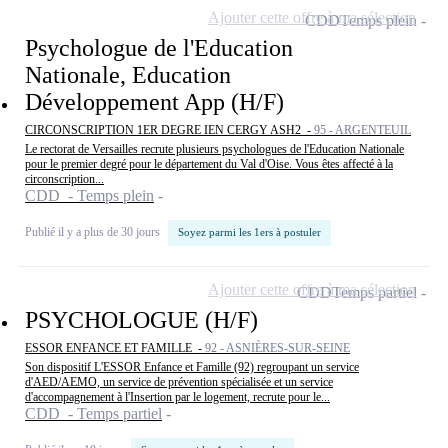
Ajouter cette offre à ma sélection
CDD
Temps plein
Psychologue de l'Education
Nationale, Education
Développement App (H/F)
CIRCONSCRIPTION 1ER DEGRE IEN CERGY ASH2 -
95 - ARGENTEUIL
Le rectorat de Versailles recrute plusieurs psychologues de l'Education Nationale
pour le premier degré pour le département du Val d'Oise. Vous êtes affecté à la
circonscription...
CDD - Temps plein
Publié il y a plus de 30 jours
Soyez parmi les 1ers à postuler
Ajouter cette offre à ma sélection
CDD
Temps partiel
PSYCHOLOGUE (H/F)
ESSOR ENFANCE ET FAMILLE -
92 - ASNIÈRES-SUR-SEINE
Son dispositif L'ESSOR Enfance et Famille (92) regroupant un service
d'AED/AEMO, un service de prévention spécialisée et un service
d'accompagnement à l'Insertion par le logement, recrute pour le...
CDD - Temps partiel