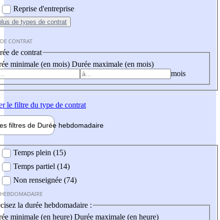
Reprise d'entreprise
plus
de types de contrat
 DE CONTRAT
ée de contrat
ée minimale (en mois)
Durée maximale (en mois)
mois
er
le filtre du type de contrat
les filtres de
Durée hebdo
madaire
 hebdomadaire
Temps plein (15)
Temps partiel (14)
Non renseignée (74)
 HEBDOMADAIRE
cisez la durée hebdomadaire :
ée minimale (en heure)
Durée maximale (en heure)