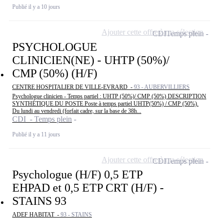
Publié il y a 10 jours
Ajouter cette offre à ma sélection
CDI
Temps plein
PSYCHOLOGUE
CLINICIEN(NE) - UHTP (50%)/
CMP (50%) (H/F)
CENTRE HOSPITALIER DE VILLE-EVRARD -
93 - AUBERVILLIERS
Psychologue clinicien - Temps partiel : UHTP (50%)/ CMP (50%) DESCRIPTION
SYNTHÉTIQUE DU POSTE Poste à temps partiel UHTP(50%) / CMP (50%).
Du lundi au vendredi (forfait cadre, sur la base de 38h...
CDI - Temps plein
Publié il y a 11 jours
Ajouter cette offre à ma sélection
CDI
Temps plein
Psychologue (H/F) 0,5 ETP
EHPAD et 0,5 ETP CRT (H/F) -
STAINS 93
ADEF HABITAT -
93 - STAINS