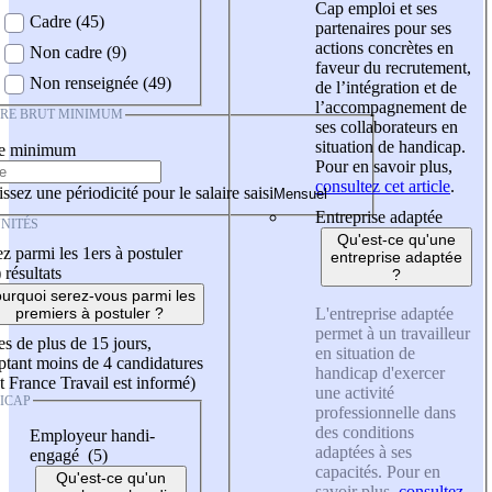
Cap emploi et ses
Cadre (45)
partenaires pour ses
actions concrètes en
Non cadre (9)
faveur du recrutement,
Non renseignée (49)
de l’intégration et de
l’accompagnement de
IRE BRUT MINIMUM
ses collaborateurs en
situation de handicap.
re minimum
Pour en savoir plus,
consultez cet article
.
ssez une périodicité pour le salaire saisi
Entreprise adaptée
NITÉS
Qu'est-ce qu'une
z parmi les 1ers à postuler
entreprise adaptée
)
résultats
?
urquoi serez-vous parmi les
L'entreprise adaptée
premiers à postuler ?
permet à un travailleur
es de plus de 15 jours,
en situation de
tant moins de 4 candidatures
handicap d'exercer
t France Travail est informé)
une activité
ICAP
professionnelle dans
des conditions
Employeur handi-
adaptées à ses
engagé (5)
capacités. Pour en
Qu'est-ce qu'un
savoir plus,
consultez