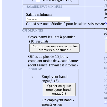
de
l
SALAIRE BRUT MINIMUM
se
si
Salaire minimum
Po
co
Choisissez une périodicité pour le salaire saisi
En
OPPORTUNITÉS
ad
Soyez parmi les 1ers à postuler
ke
(10)
résultats
Pourquoi serez-vous parmi les
premiers à postuler ?
Offres de plus de 15 jours,
L'
comptant moins de 4 candidatures
pe
(dont France Travail est informé)
en
HANDICAP
ha
un
Employeur handi-
pr
engagé (5)
de
Qu'est-ce qu'un
ad
employeur handi-
ca
engagé ?
sa
Un employeur handi-
le
engagé est un