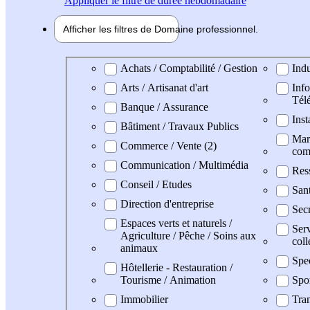
Appliquer
le filtre de durée hebdomadaire
Afficher les filtres de
Domaine pro
fessionnel
Domaine professionel
Achats / Comptabilité / Gestion
Indu
Arts / Artisanat d'art
Info
Tél
Banque / Assurance
Inst
Bâtiment / Travaux Publics
Mark
Commerce / Vente (2)
com
Communication / Multimédia
Res
Conseil / Etudes
San
Direction d'entreprise
Secr
Espaces verts et naturels /
Serv
Agriculture / Pêche / Soins aux
coll
animaux
Spec
Hôtellerie - Restauration /
Tourisme / Animation
Spo
Immobilier
Tran