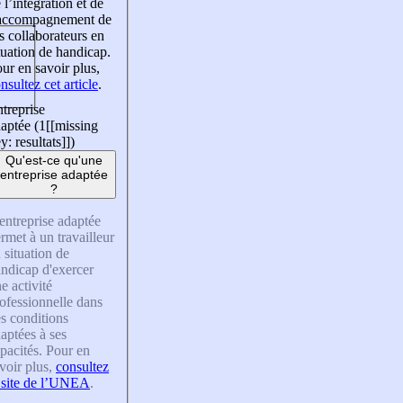
 l’intégration et de
’accompagnement de
s collaborateurs en
tuation de handicap.
ur en savoir plus,
nsultez cet article
.
treprise
aptée (1
[[missing
y: resultats]]
)
Qu'est-ce qu'une
entreprise adaptée
?
entreprise adaptée
rmet à un travailleur
 situation de
ndicap d'exercer
e activité
ofessionnelle dans
s conditions
aptées à ses
pacités. Pour en
voir plus,
consultez
 site de l’UNEA
.