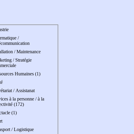
strie
rmatique /
écommunication
allation / Maintenance
eting / Stratégie
merciale
sources Humaines (1)
té
étariat / Assistanat
ices à la personne / à la
ectivité (172)
tacle (1)
rt
sport / Logistique