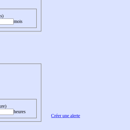
s)
mois
ure)
heures
Créer une alerte