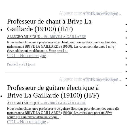
Ajouter cette offre à ma sélection
CDI
Non renseigné
Professeur de chant à Brive La
Gaillarde (19100) (H/F)
ALLEGRO MUSIQUE -
19 - BRIVE-LA-GAILLARDE
Nous recherchons un·e professeur·e de chant pour donner des cours de chant dès
maintenant à BRIVE LA GAILLARDE (19100). Les cours sont destinés à un·e
élève adulte qui est débutant·e. Votre profil :...
CDI - Non renseigné
Publié il y a 21 jours
Ajouter cette offre à ma sélection
CDI
Non renseigné
Professeur de guitare électrique à
Brive La Gaillarde (19100) (H/F)
ALLEGRO MUSIQUE -
19 - BRIVE-LA-GAILLARDE
Nous recherchons un·e professeur·e de guitare électrique pour donner des cours dès
maintenant à BRIVE LA GAILLARDE (19100). Les cours sont pour un élève
adulte qui a un niveau débutant et qui...
CDI - Non renseigné