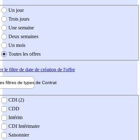
e création de l'offre
Un jour
Trois jours
Une semaine
Deux semaines
Un mois
Toutes les offres
er
le filtre de date de création de l'offre
les filtres de types de
Contrat
de contrat
CDI (2)
CDD
Intérim
CDI Intérimaire
Saisonnier