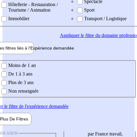
Spectacle
Hôtellerie - Restauration /
Tourisme / Animation
Sport
Immobilier
Transport / Logistique
Appliquer
le filtre du domaine professi
es filtres liés à l'
Expérience
demandée
ience demandée
Moins de 1 an
De 1 à 3 ans
Plus de 3 ans
Non renseignée
er
le filtre de l'expérience demandée
Plus De
Filtres
IFICATION
par France travail,