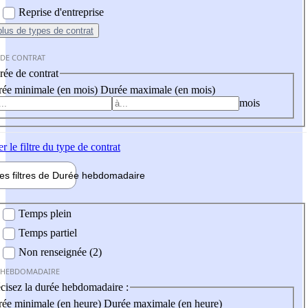
Reprise d'entreprise
plus
de types de contrat
 DE CONTRAT
ée de contrat
ée minimale (en mois)
Durée maximale (en mois)
mois
er
le filtre du type de contrat
les filtres de
Durée hebdo
madaire
 hebdomadaire
Temps plein
Temps partiel
Non renseignée (2)
 HEBDOMADAIRE
cisez la durée hebdomadaire :
ée minimale (en heure)
Durée maximale (en heure)