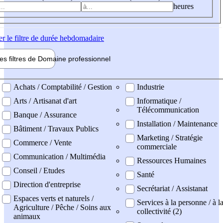
heures
er
le filtre de durée hebdomadaire
les filtres de
Domaine pro
fessionnel
ne professionel
Achats / Comptabilité / Gestion
Industrie
Arts / Artisanat d'art
Informatique /
Télécommunication
Banque / Assurance
Installation / Maintenance
Bâtiment / Travaux Publics
Marketing / Stratégie
Commerce / Vente
commerciale
Communication / Multimédia
Ressources Humaines
Conseil / Etudes
Santé
Direction d'entreprise
Secrétariat / Assistanat
Espaces verts et naturels /
Services à la personne / à l
Agriculture / Pêche / Soins aux
collectivité (2)
animaux