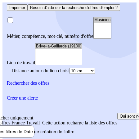
Imprimer
Besoin d'aide sur la recherche d'offres d'emploi ?
Métier, compétence, mot-clé, numéro d'offre
Lieu de travail
Distance autour du lieu choisi
Rechercher
des offres
Créer une alerte
Qui sont n
icher uniquement
 offres France Travail
Cette action recharge la liste des offres
les filtres de
Date de création
de l'offre