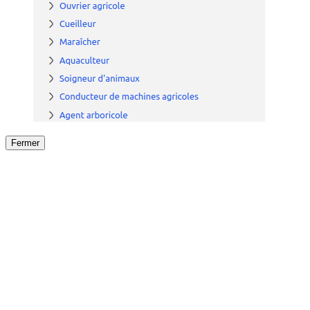
Fermer
Fermer
le détail de l'offre
/
Offre
sur
Offre précéden