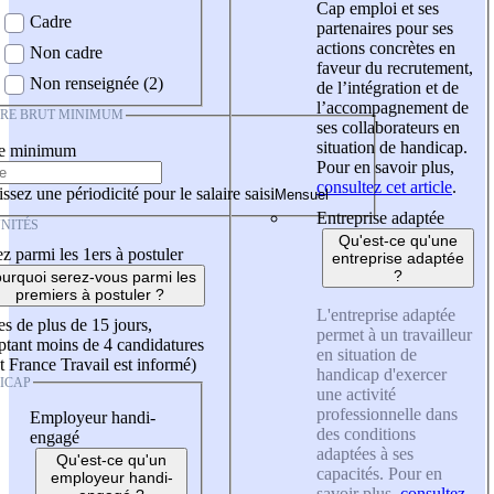
Cap emploi et ses
Cadre
partenaires pour ses
actions concrètes en
Non cadre
faveur du recrutement,
Non renseignée (2)
de l’intégration et de
l’accompagnement de
IRE BRUT MINIMUM
ses collaborateurs en
situation de handicap.
re minimum
Pour en savoir plus,
consultez cet article
.
ssez une périodicité pour le salaire saisi
Entreprise adaptée
NITÉS
Qu'est-ce qu'une
z parmi les 1ers à postuler
entreprise adaptée
?
urquoi serez-vous parmi les
premiers à postuler ?
L'entreprise adaptée
es de plus de 15 jours,
permet à un travailleur
tant moins de 4 candidatures
en situation de
t France Travail est informé)
handicap d'exercer
ICAP
une activité
professionnelle dans
Employeur handi-
des conditions
engagé
adaptées à ses
Qu'est-ce qu'un
capacités. Pour en
employeur handi-
savoir plus,
consultez