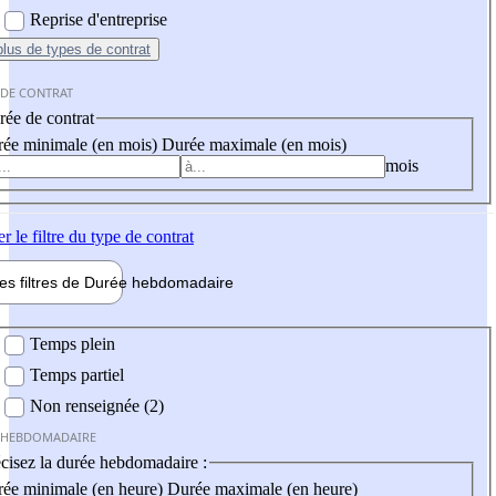
Reprise d'entreprise
plus
de types de contrat
 DE CONTRAT
ée de contrat
ée minimale (en mois)
Durée maximale (en mois)
mois
er
le filtre du type de contrat
les filtres de
Durée hebdo
madaire
 hebdomadaire
Temps plein
Temps partiel
Non renseignée (2)
 HEBDOMADAIRE
cisez la durée hebdomadaire :
ée minimale (en heure)
Durée maximale (en heure)