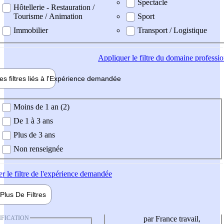
Spectacle
Hôtellerie - Restauration /
Tourisme / Animation
Sport
Immobilier
Transport / Logistique
Appliquer
le filtre du domaine professi
es filtres liés à l'
Expérience
demandée
ience demandée
Moins de 1 an (2)
De 1 à 3 ans
Plus de 3 ans
Non renseignée
er
le filtre de l'expérience demandée
Plus De
Filtres
IFICATION
par France travail,