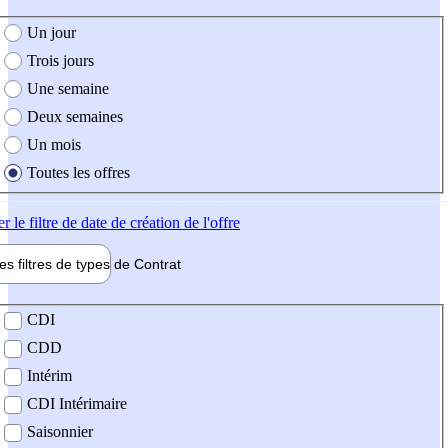
e création de l'offre
Un jour
Trois jours
Une semaine
Deux semaines
Un mois
Toutes les offres
er
le filtre de date de création de l'offre
les filtres de types de
Contrat
de contrat
CDI
CDD
Intérim
CDI Intérimaire
Saisonnier