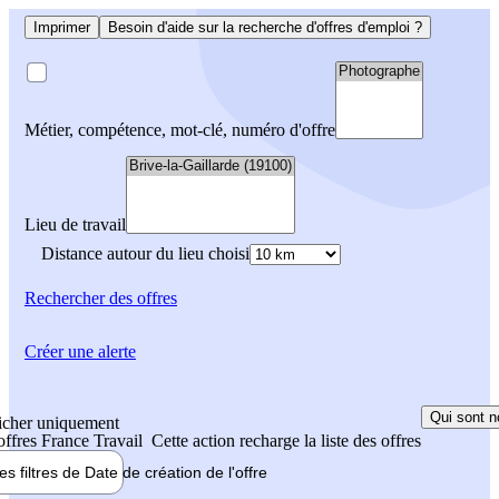
Imprimer
Besoin d'aide sur la recherche d'offres d'emploi ?
Métier, compétence, mot-clé, numéro d'offre
Lieu de travail
Distance autour du lieu choisi
Rechercher
des offres
Créer une alerte
Qui sont n
icher uniquement
 offres France Travail
Cette action recharge la liste des offres
les filtres de
Date de création
de l'offre