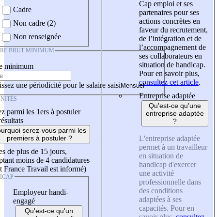
Cap emploi et ses
Cadre
partenaires pour ses
actions concrètes en
Non cadre (2)
faveur du recrutement,
Non renseignée
de l’intégration et de
l’accompagnement de
IRE BRUT MINIMUM
ses collaborateurs en
situation de handicap.
re minimum
Pour en savoir plus,
consultez cet article
.
ssez une périodicité pour le salaire saisi
Entreprise adaptée
NITÉS
Qu'est-ce qu'une
z parmi les 1ers à postuler
entreprise adaptée
résultats
?
urquoi serez-vous parmi les
L'entreprise adaptée
premiers à postuler ?
permet à un travailleur
es de plus de 15 jours,
en situation de
tant moins de 4 candidatures
handicap d'exercer
t France Travail est informé)
une activité
ICAP
professionnelle dans
des conditions
Employeur handi-
adaptées à ses
engagé
capacités. Pour en
Qu'est-ce qu'un
savoir plus,
consultez