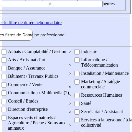
heures
er
le filtre de durée hebdomadaire
les filtres de
Domaine pro
fessionnel
ne professionel
Achats / Comptabilité / Gestion
Industrie
Arts / Artisanat d'art
Informatique /
Télécommunication
Banque / Assurance
Installation / Maintenance
Bâtiment / Travaux Publics
Marketing / Stratégie
Commerce / Vente
commerciale
Communication / Multimédia (2)
Ressources Humaines
Conseil / Etudes
Santé
Direction d'entreprise
Secrétariat / Assistanat
Espaces verts et naturels /
Services à la personne / à l
Agriculture / Pêche / Soins aux
collectivité
animaux