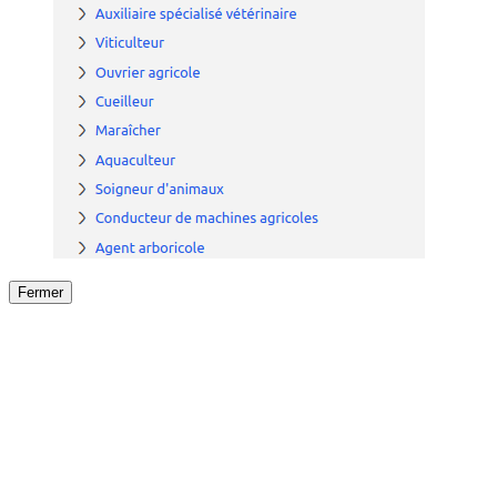
Fermer
Fermer
le détail de l'offre
/
Offre
sur
Offre précéden