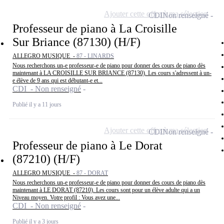
Ajouter cette offre à ma sélection
CDI
Non renseigné
Professeur de piano à La Croisille
Sur Briance (87130) (H/F)
ALLEGRO MUSIQUE -
87 - LINARDS
Nous recherchons un-e professeur-e de piano pour donner des cours de piano dès
maintenant à LA CROISILLE SUR BRIANCE (87130). Les cours s'adressent à un-
e élève de 9 ans qui est débutant-e et...
CDI - Non renseigné
Publié il y a 11 jours
Ajouter cette offre à ma sélection
CDI
Non renseigné
Professeur de piano à Le Dorat
(87210) (H/F)
ALLEGRO MUSIQUE -
87 - DORAT
Nous recherchons un-e professeur-e de piano pour donner des cours de piano dès
maintenant à LE DORAT (87210). Les cours sont pour un élève adulte qui a un
Niveau moyen. Votre profil : Vous avez une...
CDI - Non renseigné
Publié il y a 3 jours