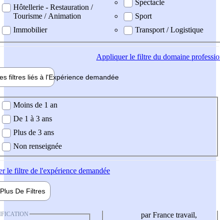
Spectacle
Hôtellerie - Restauration /
Tourisme / Animation
Sport
Immobilier
Transport / Logistique
Appliquer
le filtre du domaine professi
es filtres liés à l'
Expérience
demandée
ience demandée
Moins de 1 an
De 1 à 3 ans
Plus de 3 ans
Non renseignée
er
le filtre de l'expérience demandée
Plus De
Filtres
IFICATION
par France travail,