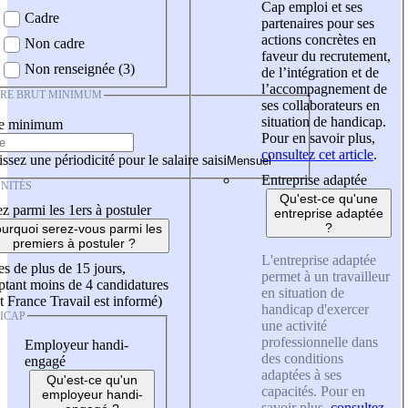
Cap emploi et ses
Cadre
partenaires pour ses
actions concrètes en
Non cadre
faveur du recrutement,
Non renseignée (3)
de l’intégration et de
l’accompagnement de
IRE BRUT MINIMUM
ses collaborateurs en
situation de handicap.
re minimum
Pour en savoir plus,
consultez cet article
.
ssez une périodicité pour le salaire saisi
Entreprise adaptée
NITÉS
Qu'est-ce qu'une
z parmi les 1ers à postuler
entreprise adaptée
?
urquoi serez-vous parmi les
premiers à postuler ?
L'entreprise adaptée
es de plus de 15 jours,
permet à un travailleur
tant moins de 4 candidatures
en situation de
t France Travail est informé)
handicap d'exercer
ICAP
une activité
professionnelle dans
Employeur handi-
des conditions
engagé
adaptées à ses
Qu'est-ce qu'un
capacités. Pour en
employeur handi-
savoir plus,
consultez