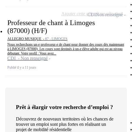
Ajouter cette offre à ma sélection
CDI
Non renseigné
Professeur de chant à Limoges
(87000) (H/F)
ALLEGRO MUSIQUE -
87 - LIMOGES
Nous recherchons un-e professeur-e de chant pour donner des cours dès maintenant
à LIMOGES (87000). Les cours sont destinés à un-e élève adulte qui est au niveau
débutant. Votre profil : Vous avez...
CDI - Non renseigné
Publié il y a 11 jours
Prêt à élargir votre recherche d’emploi ?
Découvrez de nouveaux territoires où les chances de
trouver un emploi sont plus fortes en réalisant un
projet de mobilité résidentielle