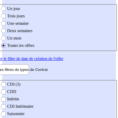
e création de l'offre
Un jour
Trois jours
Une semaine
Deux semaines
Un mois
Toutes les offres
er
le filtre de date de création de l'offre
les filtres de types de
Contrat
de contrat
CDI (3)
CDD
Intérim
CDI Intérimaire
Saisonnier