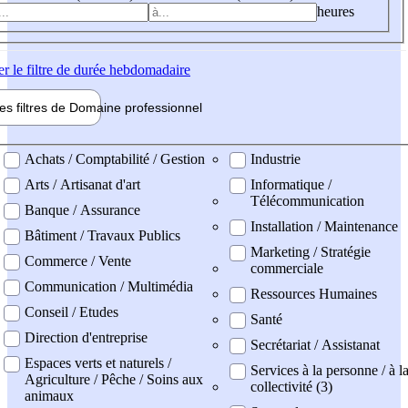
heures
er
le filtre de durée hebdomadaire
les filtres de
Domaine pro
fessionnel
ne professionel
Achats / Comptabilité / Gestion
Industrie
Arts / Artisanat d'art
Informatique /
Télécommunication
Banque / Assurance
Installation / Maintenance
Bâtiment / Travaux Publics
Marketing / Stratégie
Commerce / Vente
commerciale
Communication / Multimédia
Ressources Humaines
Conseil / Etudes
Santé
Direction d'entreprise
Secrétariat / Assistanat
Espaces verts et naturels /
Services à la personne / à l
Agriculture / Pêche / Soins aux
collectivité (3)
animaux