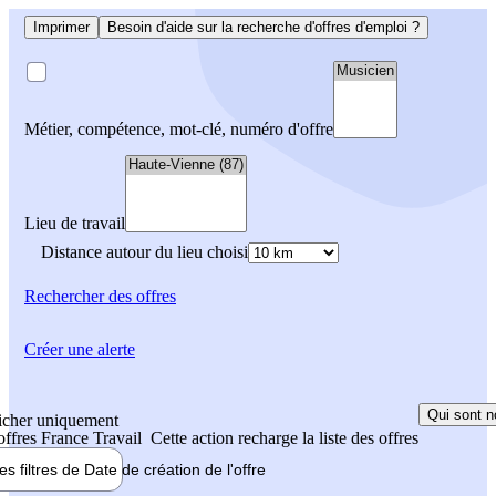
Imprimer
Besoin d'aide sur la recherche d'offres d'emploi ?
Métier, compétence, mot-clé, numéro d'offre
Lieu de travail
Distance autour du lieu choisi
Rechercher
des offres
Créer une alerte
Qui sont n
icher uniquement
 offres France Travail
Cette action recharge la liste des offres
les filtres de
Date de création
de l'offre