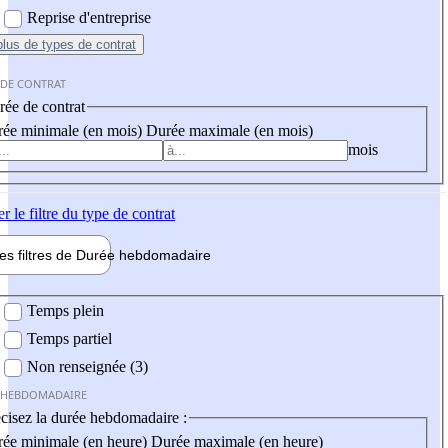
Reprise d'entreprise
plus
de types de contrat
 DE CONTRAT
ée de contrat
ée minimale (en mois)
Durée maximale (en mois)
mois
er
le filtre du type de contrat
les filtres de
Durée hebdo
madaire
 hebdomadaire
Temps plein
Temps partiel
Non renseignée (3)
 HEBDOMADAIRE
cisez la durée hebdomadaire :
ée minimale (en heure)
Durée maximale (en heure)