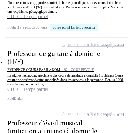
Nous recrutons un(e) professeur(e) de harpe pour dispenser des cours à domicile
sur Levallois-Perret (92) et ses alentours. Pouvoir recevoir serait un plus. Vous avez
une expérience pédagogique dans...
CDD - Temps partiel
Publié il y a plus de 30 jours
Soyez parmi les 1ers à postuler
Ajouter cette offre à ma sélection
CDD
Temps partiel
Professeur de guitare à domicile
(H/F)
EVIDENCE COURS FASILADOM -
92 - COURBEVOIE
Rejoignez fasiladom, spécialiste des cours de musique à domicile ! Evidence Cours
est une société mandataire spécialisée dans les services à la personne. Depuis 2006,
sous l'enseigne fasiladom,...
CDD - Temps partiel
Publié hier
Ajouter cette offre à ma sélection
CDD
Temps partiel
Professeur d'éveil musical
(initiation au piano) à domicile