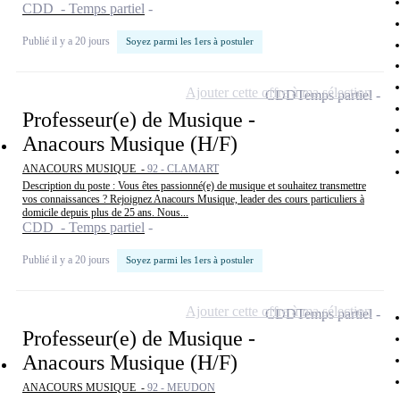
CDD - Temps partiel
Publié il y a 20 jours
Soyez parmi les 1ers à postuler
Ajouter cette offre à ma sélection
CDD
Temps partiel
Professeur(e) de Musique -
Anacours Musique (H/F)
ANACOURS MUSIQUE -
92 - CLAMART
Description du poste : Vous êtes passionné(e) de musique et souhaitez transmettre
vos connaissances ? Rejoignez Anacours Musique, leader des cours particuliers à
domicile depuis plus de 25 ans. Nous...
CDD - Temps partiel
Publié il y a 20 jours
Soyez parmi les 1ers à postuler
Ajouter cette offre à ma sélection
CDD
Temps partiel
Professeur(e) de Musique -
Anacours Musique (H/F)
ANACOURS MUSIQUE -
92 - MEUDON