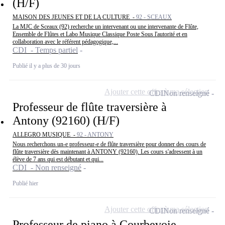
(H/F)
MAISON DES JEUNES ET DE LA CULTURE -
92 - SCEAUX
La MJC de Sceaux (92) recherche un intervenant ou une intervenante de Flûte,
Ensemble de Flûtes et Labo Musique Classique Poste Sous l'autorité et en
collaboration avec le référent pédagogique,...
CDI - Temps partiel
Publié il y a plus de 30 jours
Ajouter cette offre à ma sélection
CDI
Non renseigné
Professeur de flûte traversière à
Antony (92160) (H/F)
ALLEGRO MUSIQUE -
92 - ANTONY
Nous recherchons un-e professeur-e de flûte traversière pour donner des cours de
flûte traversière dès maintenant à ANTONY (92160). Les cours s'adressent à un
élève de 7 ans qui est débutant et qui...
CDI - Non renseigné
Publié hier
Ajouter cette offre à ma sélection
CDI
Non renseigné
Professeur de piano à Courbevoie