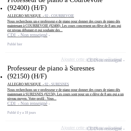
(92400) (H/F)
ALLEGRO MUSIQUE -
92 - COURBEVOIE
Nous recherchons un-e professeur-e de piano pour donner des cours de piano dès
maintenant à COURBEVOIE (92400). Les cours concernent un élève de 8 ans qui
est niveau débutant et qui souhaite des...
CDI - Non renseigné
Publié hier
Ajouter cette offre à ma sélection
CDI
Non renseigné
Professeur de piano à Suresnes
(92150) (H/F)
ALLEGRO MUSIQUE -
92 - SURESNES
Nous recherchons un·e professeur·e de piano pour donner des cours de piano dès
maintenant à SURESNES (92150). Les cours sont pour un·e élève de 8 ans qui a un
niveau moyen. Votre profil : Vous...
CDI - Non renseigné
Publié il y a 18 jours
Ajouter cette offre à ma sélection
CDI
Non renseigné