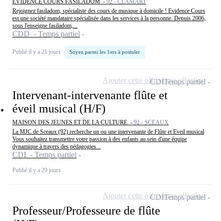
EVIDENCE COURS FASILADOM -
92 - CLAMART
Rejoignez fasiladom, spécialiste des cours de musique à domicile ! Evidence Cours
est une société mandataire spécialisée dans les services à la personne. Depuis 2006,
sous l'enseigne fasiladom,...
CDD - Temps partiel
Publié il y a 21 jours
Soyez parmi les 1ers à postuler
Ajouter cette offre à ma sélection
CDI
Temps partiel
Intervenant-intervenante flûte et
éveil musical (H/F)
MAISON DES JEUNES ET DE LA CULTURE -
92 - SCEAUX
La MJC de Sceaux (92) recherche un ou une intervenante de Flûte et Eveil musical
Vous souhaitez transmettre votre passion à des enfants au sein d'une équipe
dynamique à travers des pédagogies...
CDI - Temps partiel
Publié il y a 29 jours
Ajouter cette offre à ma sélection
CDI
Temps partiel
Professeur/Professeure de flûte