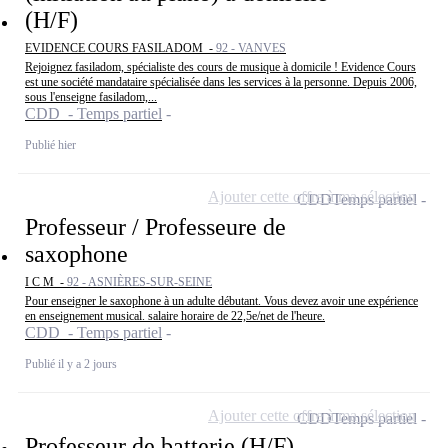
(H/F)
EVIDENCE COURS FASILADOM -
92 - VANVES
Rejoignez fasiladom, spécialiste des cours de musique à domicile ! Evidence Cours
est une société mandataire spécialisée dans les services à la personne. Depuis 2006,
sous l'enseigne fasiladom,...
CDD - Temps partiel
Publié hier
Ajouter cette offre à ma sélection
CDD
Temps partiel
Professeur / Professeure de
saxophone
I C M -
92 - ASNIÈRES-SUR-SEINE
Pour enseigner le saxophone à un adulte débutant. Vous devez avoir une expérience
en enseignement musical. salaire horaire de 22,5e/net de l'heure.
CDD - Temps partiel
Publié il y a 2 jours
Ajouter cette offre à ma sélection
CDD
Temps partiel
Professeur de batterie (H/F)