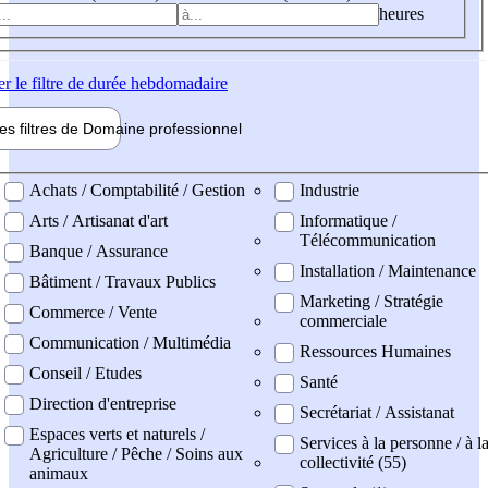
heures
er
le filtre de durée hebdomadaire
les filtres de
Domaine pro
fessionnel
ne professionel
Achats / Comptabilité / Gestion
Industrie
Arts / Artisanat d'art
Informatique /
Télécommunication
Banque / Assurance
Installation / Maintenance
Bâtiment / Travaux Publics
Marketing / Stratégie
Commerce / Vente
commerciale
Communication / Multimédia
Ressources Humaines
Conseil / Etudes
Santé
Direction d'entreprise
Secrétariat / Assistanat
Espaces verts et naturels /
Services à la personne / à l
Agriculture / Pêche / Soins aux
collectivité (55)
animaux