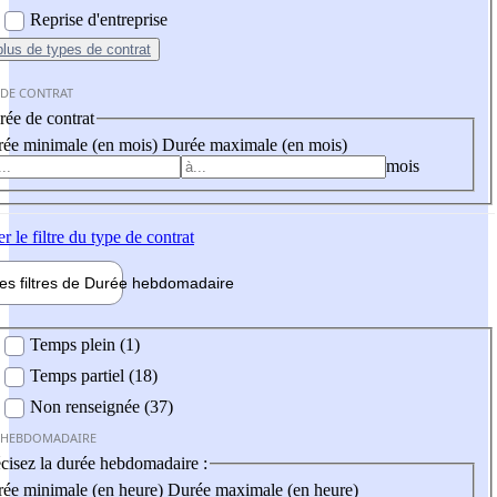
Reprise d'entreprise
plus
de types de contrat
 DE CONTRAT
ée de contrat
ée minimale (en mois)
Durée maximale (en mois)
mois
er
le filtre du type de contrat
les filtres de
Durée hebdo
madaire
 hebdomadaire
Temps plein (1)
Temps partiel (18)
Non renseignée (37)
 HEBDOMADAIRE
cisez la durée hebdomadaire :
ée minimale (en heure)
Durée maximale (en heure)