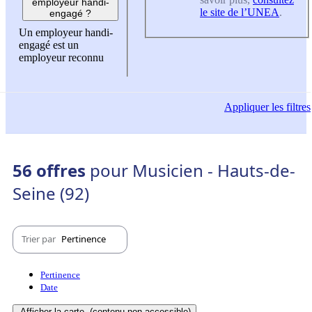
employeur handi-
le site de l’UNEA
.
engagé ?
Un employeur handi-
engagé est un
employeur reconnu
Appliquer
les filtres
56 offres
pour Musicien - Hauts-de-
Seine (92)
Trier par
Pertinence
Pertinence
Date
Afficher la carte
(contenu non-accessible)