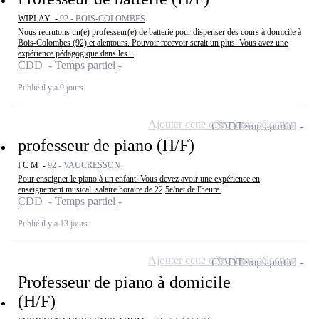
WIPLAY -
92 - BOIS-COLOMBES
Nous recrutons un(e) professeur(e) de batterie pour dispenser des cours à domicile à
Bois-Colombes (92) et alentours. Pouvoir recevoir serait un plus. Vous avez une
expérience pédagogique dans les...
CDD - Temps partiel
Publié il y a 9 jours
Ajouter cette offre à ma sélection
CDD
Temps partiel
professeur de piano (H/F)
I C M -
92 - VAUCRESSON
Pour enseigner le piano à un enfant. Vous devez avoir une expérience en
enseignement musical. salaire horaire de 22,5e/net de l'heure.
CDD - Temps partiel
Publié il y a 13 jours
Ajouter cette offre à ma sélection
CDD
Temps partiel
Professeur de piano à domicile
(H/F)