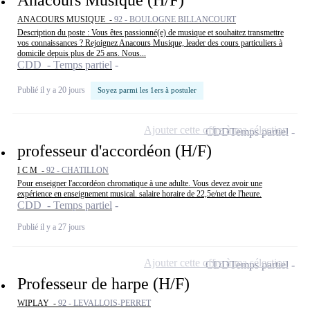
Anacours Musique (H/F)
ANACOURS MUSIQUE -
92 - BOULOGNE BILLANCOURT
Description du poste : Vous êtes passionné(e) de musique et souhaitez transmettre
vos connaissances ? Rejoignez Anacours Musique, leader des cours particuliers à
domicile depuis plus de 25 ans. Nous...
CDD - Temps partiel
Publié il y a 20 jours
Soyez parmi les 1ers à postuler
Ajouter cette offre à ma sélection
CDD
Temps partiel
professeur d'accordéon (H/F)
I C M -
92 - CHATILLON
Pour enseigner l'accordéon chromatique à une adulte. Vous devez avoir une
expérience en enseignement musical. salaire horaire de 22,5e/net de l'heure.
CDD - Temps partiel
Publié il y a 27 jours
Ajouter cette offre à ma sélection
CDD
Temps partiel
Professeur de harpe (H/F)
WIPLAY -
92 - LEVALLOIS-PERRET