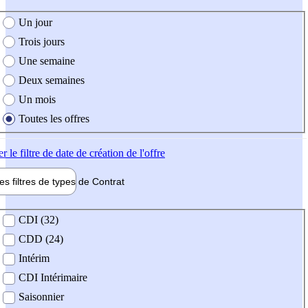
e création de l'offre
Un jour
Trois jours
Une semaine
Deux semaines
Un mois
Toutes les offres
er
le filtre de date de création de l'offre
les filtres de types de
Contrat
de contrat
CDI (32)
CDD (24)
Intérim
CDI Intérimaire
Saisonnier