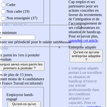
Cap emploi et ses
Cadre
partenaires pour ses
actions concrètes en
Non cadre (19)
faveur du recrutement,
Non renseignée (37)
de l’intégration et de
l’accompagnement de
IRE BRUT MINIMUM
ses collaborateurs en
situation de handicap.
re minimum
Pour en savoir plus,
consultez cet article
.
ssez une périodicité pour le salaire saisi
Entreprise adaptée
NITÉS
Qu'est-ce qu'une
z parmi les 1ers à postuler
entreprise adaptée
résultats
?
urquoi serez-vous parmi les
L'entreprise adaptée
premiers à postuler ?
permet à un travailleur
es de plus de 15 jours,
en situation de
tant moins de 4 candidatures
handicap d'exercer
t France Travail est informé)
une activité
ICAP
professionnelle dans
des conditions
Employeur handi-
adaptées à ses
engagé
capacités. Pour en
Qu'est-ce qu'un
savoir plus,
consultez