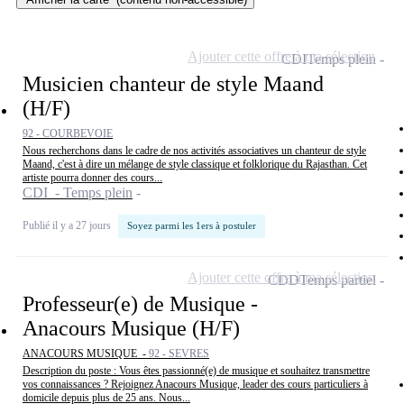
Ajouter cette offre à ma sélection
CDI
Temps plein
Musicien chanteur de style Maand
(H/F)
92 - COURBEVOIE
Nous recherchons dans le cadre de nos activités associatives un chanteur de style
Maand, c'est à dire un mélange de style classique et folklorique du Rajasthan. Cet
artiste pourra donner des cours...
CDI - Temps plein
Publié il y a 27 jours
Soyez parmi les 1ers à postuler
Ajouter cette offre à ma sélection
CDD
Temps partiel
Professeur(e) de Musique -
Anacours Musique (H/F)
ANACOURS MUSIQUE -
92 - SEVRES
Description du poste : Vous êtes passionné(e) de musique et souhaitez transmettre
vos connaissances ? Rejoignez Anacours Musique, leader des cours particuliers à
domicile depuis plus de 25 ans. Nous...