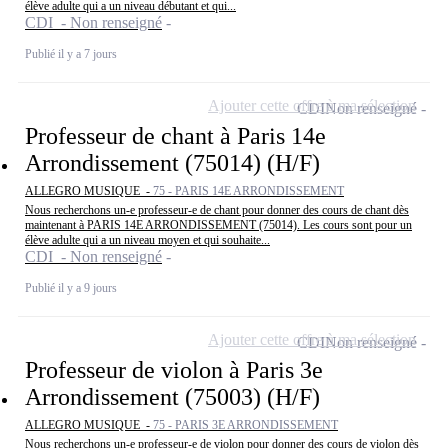
élève adulte qui a un niveau débutant et qui...
CDI - Non renseigné
Publié il y a 7 jours
Ajouter cette offre à ma sélection
CDI
Non renseigné
Professeur de chant à Paris 14e
Arrondissement (75014) (H/F)
ALLEGRO MUSIQUE -
75 - PARIS 14E ARRONDISSEMENT
Nous recherchons un-e professeur-e de chant pour donner des cours de chant dès
maintenant à PARIS 14E ARRONDISSEMENT (75014). Les cours sont pour un
élève adulte qui a un niveau moyen et qui souhaite...
CDI - Non renseigné
Publié il y a 9 jours
Ajouter cette offre à ma sélection
CDI
Non renseigné
Professeur de violon à Paris 3e
Arrondissement (75003) (H/F)
ALLEGRO MUSIQUE -
75 - PARIS 3E ARRONDISSEMENT
Nous recherchons un-e professeur-e de violon pour donner des cours de violon dès