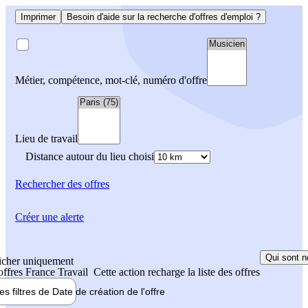
Imprimer
Besoin d'aide sur la recherche d'offres d'emploi ?
Métier, compétence, mot-clé, numéro d'offre
Lieu de travail
Distance autour du lieu choisi
Rechercher
des offres
Créer une alerte
Qui sont n
icher uniquement
 offres France Travail
Cette action recharge la liste des offres
les filtres de
Date de création
de l'offre