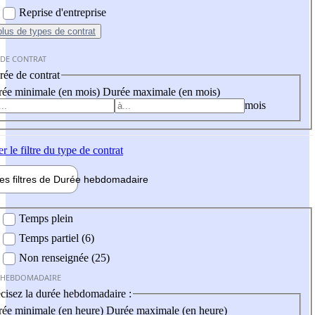
Reprise d'entreprise
plus
de types de contrat
 DE CONTRAT
ée de contrat
ée minimale (en mois)
Durée maximale (en mois)
mois
er
le filtre du type de contrat
les filtres de
Durée hebdo
madaire
 hebdomadaire
Temps plein
Temps partiel (6)
Non renseignée (25)
 HEBDOMADAIRE
cisez la durée hebdomadaire :
ée minimale (en heure)
Durée maximale (en heure)