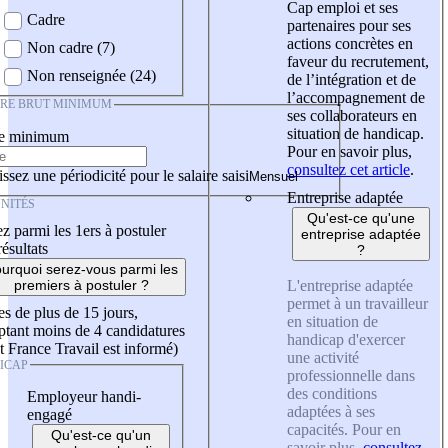
Cap emploi et ses
Cadre
partenaires pour ses
actions concrètes en
Non cadre (7)
faveur du recrutement,
Non renseignée (24)
de l’intégration et de
l’accompagnement de
IRE BRUT MINIMUM
ses collaborateurs en
situation de handicap.
re minimum
Pour en savoir plus,
consultez cet article
.
ssez une périodicité pour le salaire saisi
Entreprise adaptée
NITÉS
Qu'est-ce qu'une
z parmi les 1ers à postuler
entreprise adaptée
résultats
?
urquoi serez-vous parmi les
L'entreprise adaptée
premiers à postuler ?
permet à un travailleur
es de plus de 15 jours,
en situation de
tant moins de 4 candidatures
handicap d'exercer
t France Travail est informé)
une activité
ICAP
professionnelle dans
des conditions
Employeur handi-
adaptées à ses
engagé
capacités. Pour en
Qu'est-ce qu'un
savoir plus,
consultez