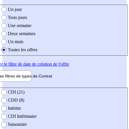
e création de l'offre
Un jour
Trois jours
Une semaine
Deux semaines
Un mois
Toutes les offres
er
le filtre de date de création de l'offre
les filtres de types de
Contrat
de contrat
CDI (21)
CDD (8)
Intérim
CDI Intérimaire
Saisonnier