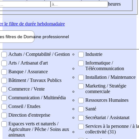
heures
er
le filtre de durée hebdomadaire
les filtres de
Domaine pro
fessionnel
ne professionel
Achats / Comptabilité / Gestion
Industrie
Arts / Artisanat d'art
Informatique /
Télécommunication
Banque / Assurance
Installation / Maintenance
Bâtiment / Travaux Publics
Marketing / Stratégie
Commerce / Vente
commerciale
Communication / Multimédia
Ressources Humaines
Conseil / Etudes
Santé
Direction d'entreprise
Secrétariat / Assistanat
Espaces verts et naturels /
Services à la personne / à l
Agriculture / Pêche / Soins aux
collectivité (31)
animaux