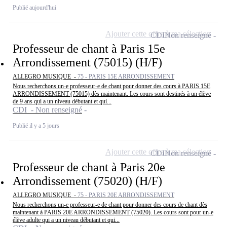
Publié aujourd'hui
Ajouter cette offre à ma sélection
CDI
Non renseigné
Professeur de chant à Paris 15e
Arrondissement (75015) (H/F)
ALLEGRO MUSIQUE -
75 - PARIS 15E ARRONDISSEMENT
Nous recherchons un-e professeur-e de chant pour donner des cours à PARIS 15E
ARRONDISSEMENT (75015) dès maintenant. Les cours sont destinés à un élève
de 9 ans qui a un niveau débutant et qui...
CDI - Non renseigné
Publié il y a 5 jours
Ajouter cette offre à ma sélection
CDI
Non renseigné
Professeur de chant à Paris 20e
Arrondissement (75020) (H/F)
ALLEGRO MUSIQUE -
75 - PARIS 20E ARRONDISSEMENT
Nous recherchons un-e professeur-e de chant pour donner des cours de chant dès
maintenant à PARIS 20E ARRONDISSEMENT (75020). Les cours sont pour un-e
élève adulte qui a un niveau débutant et qui...