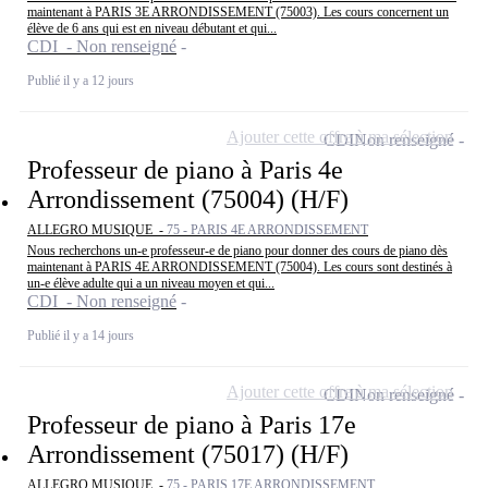
maintenant à PARIS 3E ARRONDISSEMENT (75003). Les cours concernent un
élève de 6 ans qui est en niveau débutant et qui...
CDI - Non renseigné
Publié il y a 12 jours
Ajouter cette offre à ma sélection
CDI
Non renseigné
Professeur de piano à Paris 4e
Arrondissement (75004) (H/F)
ALLEGRO MUSIQUE -
75 - PARIS 4E ARRONDISSEMENT
Nous recherchons un-e professeur-e de piano pour donner des cours de piano dès
maintenant à PARIS 4E ARRONDISSEMENT (75004). Les cours sont destinés à
un-e élève adulte qui a un niveau moyen et qui...
CDI - Non renseigné
Publié il y a 14 jours
Ajouter cette offre à ma sélection
CDI
Non renseigné
Professeur de piano à Paris 17e
Arrondissement (75017) (H/F)
ALLEGRO MUSIQUE -
75 - PARIS 17E ARRONDISSEMENT