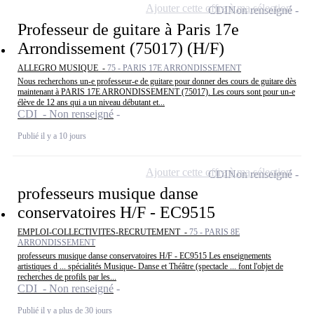
Ajouter cette offre à ma sélection
CDI
Non renseigné
Professeur de guitare à Paris 17e
Arrondissement (75017) (H/F)
ALLEGRO MUSIQUE -
75 - PARIS 17E ARRONDISSEMENT
Nous recherchons un-e professeur-e de guitare pour donner des cours de guitare dès
maintenant à PARIS 17E ARRONDISSEMENT (75017). Les cours sont pour un-e
élève de 12 ans qui a un niveau débutant et...
CDI - Non renseigné
Publié il y a 10 jours
Ajouter cette offre à ma sélection
CDI
Non renseigné
professeurs musique danse
conservatoires H/F - EC9515
EMPLOI-COLLECTIVITES-RECRUTEMENT -
75 - PARIS 8E
ARRONDISSEMENT
professeurs musique danse conservatoires H/F - EC9515 Les enseignements
artistiques d ... spécialités Musique- Danse et Théâtre (spectacle ... font l'objet de
recherches de profils par les...
CDI - Non renseigné
Publié il y a plus de 30 jours