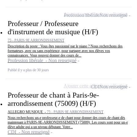
Ajouter cette offre à ma sélection
Profession libérale
Non renseigné
Professeur / Professeure
d'instrument de musique (H/F)
75 - PARIS 9E ARRONDISSEMENT
Description du poste : Vous êtes passionné par le piano ? Nous recherchons des
formateurs, avec ou sans expérience, pour partager avec nos élèves vos
connaissances. Vous pouvez donner des cours de...
Profession libérale - Non renseigné
Publié il y a plus de 30 jours
Ajouter cette offre à ma sélection
CDI
Non renseigné
Professeur de chant à Paris-9e-
arrondissement (75009) (H/F)
ALLEGRO MUSIQUE -
75 - PARIS 9E ARRONDISSEMENT
Nous recherchons un-e professeur-e de chant pour donner des cours de chant dès
maintenant à PARIS-9E-ARRONDISSEMENT (75009). Les cours sont pour un-e
élève adulte qui a un niveau débutant. Votre...
CDI - Non renseigné