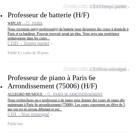
Ajouter cette offre à ma sélection
CDD
Temps partiel
Professeur de batterie (H/F)
WIPLAY -
75 - PARIS
Nous recrutons un(e) professeur(e) de batterie pour dispenser des cours à domicile à
Paris et sa banlieue. Pouvoir recevoir serait un plus. Vous avez une expérience
pédagogique dans les cours...
CDD - Temps partiel
Publié il y a plus de 30 jours
Ajouter cette offre à ma sélection
CDI
Non renseigné
Professeur de piano à Paris 6e
Arrondissement (75006) (H/F)
ALLEGRO MUSIQUE -
75 - PARIS 6E ARRONDISSEMENT
Nous recherchons un-e professeur-e de piano pour donner des cours de piano dès
maintenant à Paris 6e arrondissement (75006). Les cours concernent un élève de 5
ans qui est en niveau débutant et qui...
CDI - Non renseigné
Publié hier