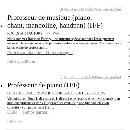
Ajouter cette offre à ma sélection
Profession libérale
Non renseigné
Professeur de musique (piano,
chant, mandoline, handpan) (H/F)
ROCKSTAR FACTORY -
75 - PARIS
Nous sommes Rockstar Factory, une structure spécialisée dans l'enseignement
musical intervenant au sein de plusieurs centres et écoles parisiens. Nous sommes à
la recherche de professeurs...
Profession libérale - Non renseigné
Publié il y a 28 jours
Ajouter cette offre à ma sélection
CDD
Temps partiel
Professeur de piano (H/F)
ECOLE NORMALE MUSIQUE PARIS - A. CORTOT -
75 - PARIS
Vos missions : Sous la direction de la directrice de l'établissement, vous aurez pour
missions principales de : - Dispenser des cours de piano (individuels et/ou
collectifs) à un public varié (1er,...
CDD - Temps partiel
Publié hier