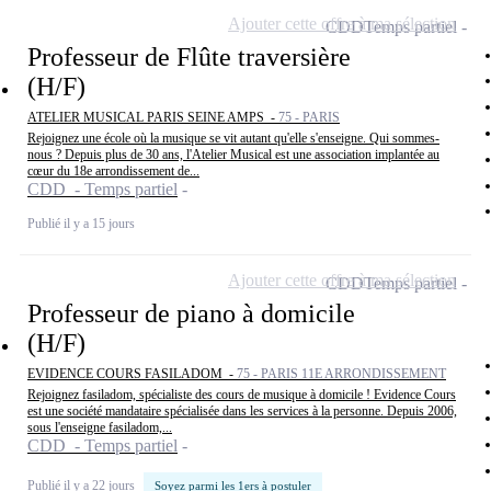
Ajouter cette offre à ma sélection
CDD
Temps partiel
Professeur de Flûte traversière
(H/F)
ATELIER MUSICAL PARIS SEINE AMPS -
75 - PARIS
Rejoignez une école où la musique se vit autant qu'elle s'enseigne. Qui sommes-
nous ? Depuis plus de 30 ans, l'Atelier Musical est une association implantée au
cœur du 18e arrondissement de...
CDD - Temps partiel
Publié il y a 15 jours
Ajouter cette offre à ma sélection
CDD
Temps partiel
Professeur de piano à domicile
(H/F)
EVIDENCE COURS FASILADOM -
75 - PARIS 11E ARRONDISSEMENT
Rejoignez fasiladom, spécialiste des cours de musique à domicile ! Evidence Cours
est une société mandataire spécialisée dans les services à la personne. Depuis 2006,
sous l'enseigne fasiladom,...
CDD - Temps partiel
Publié il y a 22 jours
Soyez parmi les 1ers à postuler