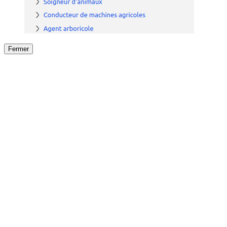
Fermer
Fermer
le détail de l'offre
/
Offre
sur
Offre précéden