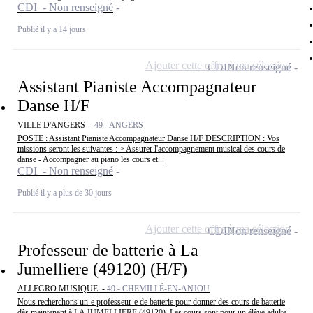
CDI - Non renseigné
Publié il y a 14 jours
Ajouter cette offre à ma sélection
CDI
Non renseigné
Assistant Pianiste Accompagnateur
Danse H/F
VILLE D'ANGERS -
49 - ANGERS
POSTE : Assistant Pianiste Accompagnateur Danse H/F DESCRIPTION : Vos
missions seront les suivantes : > Assurer l'accompagnement musical des cours de
danse - Accompagner au piano les cours et...
CDI - Non renseigné
Publié il y a plus de 30 jours
Ajouter cette offre à ma sélection
CDI
Non renseigné
Professeur de batterie à La
Jumelliere (49120) (H/F)
ALLEGRO MUSIQUE -
49 - CHEMILLÉ-EN-ANJOU
Nous recherchons un-e professeur-e de batterie pour donner des cours de batterie
dès maintenant à LA JUMELLIERE (49120). Les cours sont pour un élève adulte