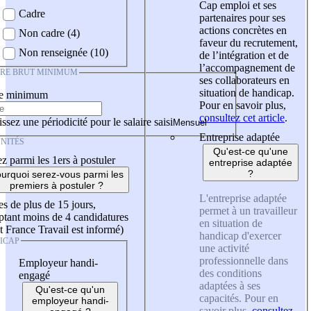
Cap emploi et ses
Cadre
partenaires pour ses
actions concrètes en
Non cadre (4)
faveur du recrutement,
Non renseignée (10)
de l’intégration et de
l’accompagnement de
IRE BRUT MINIMUM
ses collaborateurs en
situation de handicap.
re minimum
Pour en savoir plus,
consultez cet article
.
ssez une périodicité pour le salaire saisi
Entreprise adaptée
NITÉS
Qu'est-ce qu'une
z parmi les 1ers à postuler
entreprise adaptée
?
urquoi serez-vous parmi les
premiers à postuler ?
L'entreprise adaptée
es de plus de 15 jours,
permet à un travailleur
tant moins de 4 candidatures
en situation de
t France Travail est informé)
handicap d'exercer
ICAP
une activité
professionnelle dans
Employeur handi-
des conditions
engagé
adaptées à ses
Qu'est-ce qu'un
capacités. Pour en
employeur handi-
savoir plus,
consultez