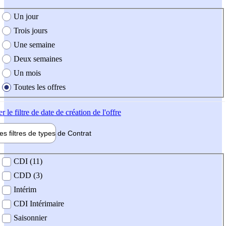
e création de l'offre
Un jour
Trois jours
Une semaine
Deux semaines
Un mois
Toutes les offres
er
le filtre de date de création de l'offre
les filtres de types de
Contrat
de contrat
CDI (11)
CDD (3)
Intérim
CDI Intérimaire
Saisonnier