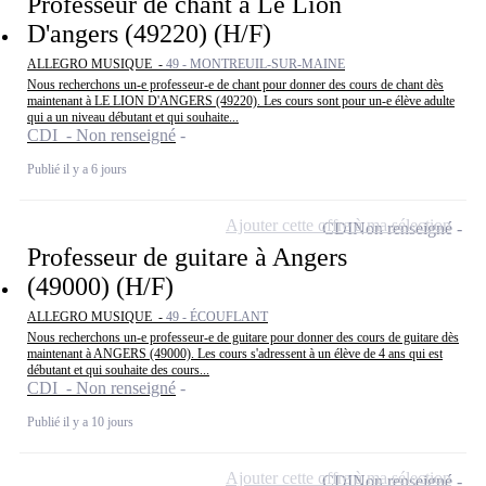
Professeur de chant à Le Lion
D'angers (49220) (H/F)
ALLEGRO MUSIQUE -
49 - MONTREUIL-SUR-MAINE
Nous recherchons un-e professeur-e de chant pour donner des cours de chant dès
maintenant à LE LION D'ANGERS (49220). Les cours sont pour un-e élève adulte
qui a un niveau débutant et qui souhaite...
CDI - Non renseigné
Publié il y a 6 jours
Ajouter cette offre à ma sélection
CDI
Non renseigné
Professeur de guitare à Angers
(49000) (H/F)
ALLEGRO MUSIQUE -
49 - ÉCOUFLANT
Nous recherchons un-e professeur-e de guitare pour donner des cours de guitare dès
maintenant à ANGERS (49000). Les cours s'adressent à un élève de 4 ans qui est
débutant et qui souhaite des cours...
CDI - Non renseigné
Publié il y a 10 jours
Ajouter cette offre à ma sélection
CDI
Non renseigné