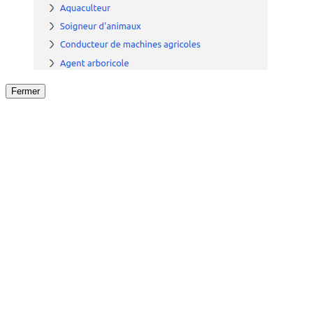
Fermer
Fermer
le détail de l'offre
/
Offre
sur
Offre précéden