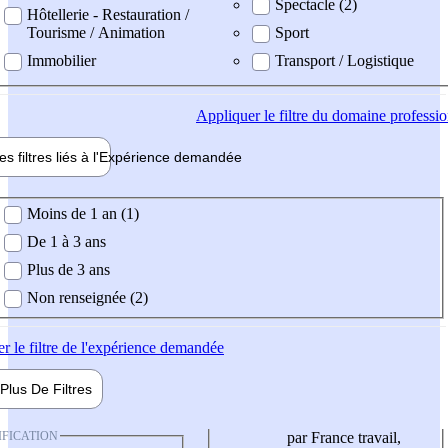
Spectacle (2)
Hôtellerie - Restauration /
Tourisme / Animation
Sport
Immobilier
Transport / Logistique
Appliquer
le filtre du domaine professi
es filtres liés à l'
Expérience
demandée
ience demandée
Moins de 1 an (1)
De 1 à 3 ans
Plus de 3 ans
Non renseignée (2)
er
le filtre de l'expérience demandée
Plus De
Filtres
IFICATION
par France travail,