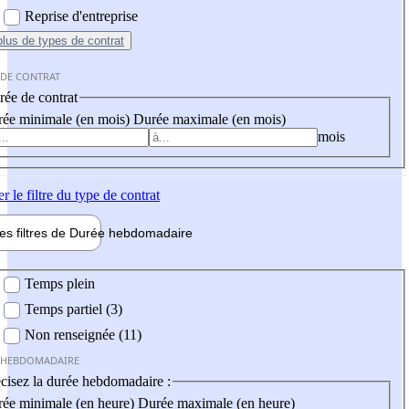
Reprise d'entreprise
plus
de types de contrat
 DE CONTRAT
ée de contrat
ée minimale (en mois)
Durée maximale (en mois)
mois
er
le filtre du type de contrat
les filtres de
Durée hebdo
madaire
 hebdomadaire
Temps plein
Temps partiel (3)
Non renseignée (11)
 HEBDOMADAIRE
cisez la durée hebdomadaire :
ée minimale (en heure)
Durée maximale (en heure)