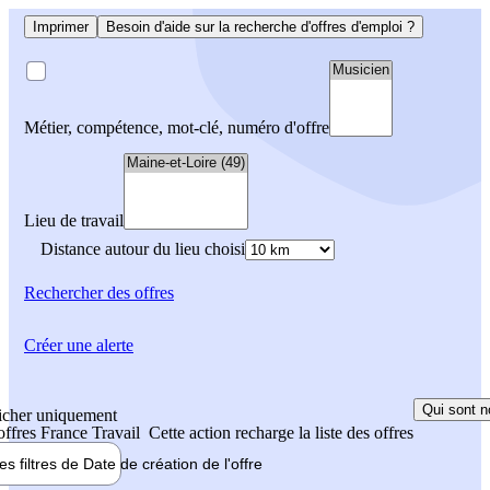
Imprimer
Besoin d'aide sur la recherche d'offres d'emploi ?
Métier, compétence, mot-clé, numéro d'offre
Lieu de travail
Distance autour du lieu choisi
Rechercher
des offres
Créer une alerte
Qui sont n
icher uniquement
 offres France Travail
Cette action recharge la liste des offres
les filtres de
Date de création
de l'offre