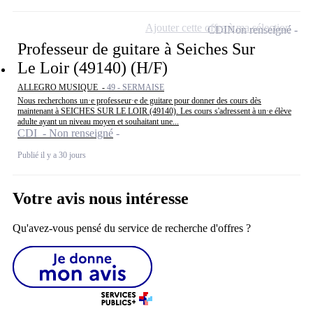
Ajouter cette offre à ma sélection
CDI
Non renseigné
Professeur de guitare à Seiches Sur
Le Loir (49140) (H/F)
ALLEGRO MUSIQUE -
49 - SERMAISE
Nous recherchons un·e professeur·e de guitare pour donner des cours dès
maintenant à SEICHES SUR LE LOIR (49140). Les cours s'adressent à un·e élève
adulte ayant un niveau moyen et souhaitant une...
CDI - Non renseigné
Publié il y a 30 jours
Votre avis nous intéresse
Qu'avez-vous pensé du service de recherche d'offres ?