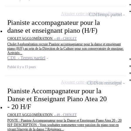
Ajouter cette offre à ma sélection
CDI
Temps partiel
Pianiste accompagnateur pour la
danse et enseignant piano (H/F)
CHOLET AGGLOMÉRATION -
49 - CHOLET
Cholet Agglomération recrute Pianiste accompagnateur pour la danse et enseignant
piano (H/F) au sein de la Direction de la Culture pour son conservatoire de musique.
Activités...
CDI - Temps partiel
Publié il y a 15 jours
Ajouter cette offre à ma sélection
CDI
Non renseigné
Pianiste Accompagnateur pour la
Danse et Enseignant Piano Atea 20
- 20 H/F
CHOLET AGGLOMÉRATION -
49 - CHOLET
POSTE : Pianiste Accompagnateur pour la Danse et Enseignant Piano Atea 20 - 20
H/F DESCRIPTION : Vous souhaitez transmettre votre passion du piano tout en
vivant l'énergie de la danse ? Rejoignez...