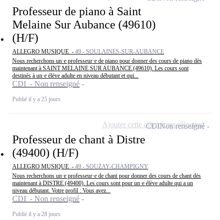
Professeur de piano à Saint
Melaine Sur Aubance (49610)
(H/F)
ALLEGRO MUSIQUE -
49 - SOULAINES-SUR-AUBANCE
Nous recherchons un·e professeur·e de piano pour donner des cours de piano dès
maintenant à SAINT MELAINE SUR AUBANCE (49610). Les cours sont
destinés à un·e élève adulte en niveau débutant et qui...
CDI - Non renseigné
Publié il y a 25 jours
Ajouter cette offre à ma sélection
CDI
Non renseigné
Professeur de chant à Distre
(49400) (H/F)
ALLEGRO MUSIQUE -
49 - SOUZAY-CHAMPIGNY
Nous recherchons un·e professeur·e de chant pour donner des cours de chant dès
maintenant à DISTRE (49400). Les cours sont pour un·e élève adulte qui a un
niveau débutant. Votre profil : Vous avez...
CDI - Non renseigné
Publié il y a 28 jours