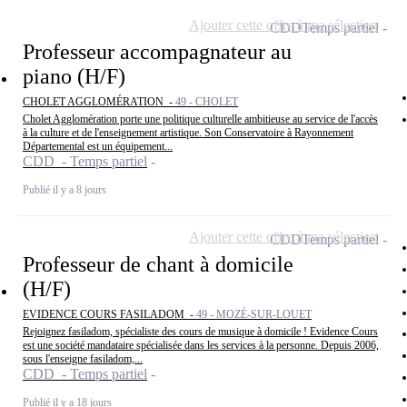
Ajouter cette offre à ma sélection
CDD
Temps partiel
Professeur accompagnateur au
piano (H/F)
CHOLET AGGLOMÉRATION -
49 - CHOLET
Cholet Agglomération porte une politique culturelle ambitieuse au service de l'accès
à la culture et de l'enseignement artistique. Son Conservatoire à Rayonnement
Départemental est un équipement...
CDD - Temps partiel
Publié il y a 8 jours
Ajouter cette offre à ma sélection
CDD
Temps partiel
Professeur de chant à domicile
(H/F)
EVIDENCE COURS FASILADOM -
49 - MOZÉ-SUR-LOUET
Rejoignez fasiladom, spécialiste des cours de musique à domicile ! Evidence Cours
est une société mandataire spécialisée dans les services à la personne. Depuis 2006,
sous l'enseigne fasiladom,...
CDD - Temps partiel
Publié il y a 18 jours