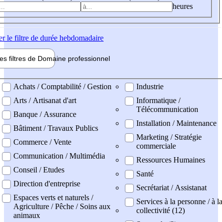
heures
er
le filtre de durée hebdomadaire
les filtres de
Domaine pro
fessionnel
ne professionel
Achats / Comptabilité / Gestion
Industrie
Arts / Artisanat d'art
Informatique /
Télécommunication
Banque / Assurance
Installation / Maintenance
Bâtiment / Travaux Publics
Marketing / Stratégie
Commerce / Vente
commerciale
Communication / Multimédia
Ressources Humaines
Conseil / Etudes
Santé
Direction d'entreprise
Secrétariat / Assistanat
Espaces verts et naturels /
Services à la personne / à l
Agriculture / Pêche / Soins aux
collectivité (12)
animaux